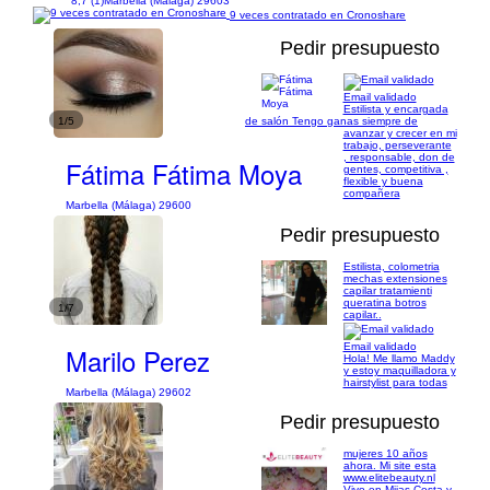
8,7 (1)
Marbella (Málaga) 29603
9 veces contratado en Cronoshare
Pedir presupuesto
Email validado
Estilista y encargada
1/5
de salón Tengo ganas siempre de
avanzar y crecer en mi
trabajo, perseverante
, responsable, don de
Fátima Fátima Moya
gentes, competitiva ,
flexible y buena
compañera
Marbella (Málaga) 29600
Pedir presupuesto
Estilista, colometria
mechas extensiones
capilar tratamienti
queratina botros
1/7
capilar..
Email validado
Marilo Perez
Hola! Me llamo Maddy
y estoy maquilladora y
hairstylist para todas
Marbella (Málaga) 29602
Pedir presupuesto
mujeres 10 años
ahora. Mi site esta
www.elitebeauty.nl
Vivo en Mijas Costa y