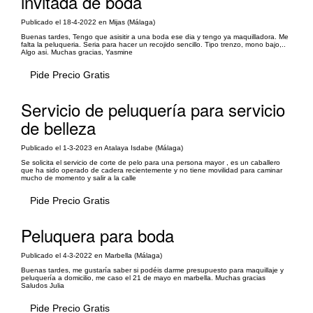
invitada de boda
Publicado el 18-4-2022 en Mijas (Málaga)
Buenas tardes, Tengo que asisitir a una boda ese dia y tengo ya maquilladora. Me
falta la peluqueria. Seria para hacer un recojido sencillo. Tipo trenzo, mono bajo,..
Algo asi. Muchas gracias, Yasmine
Pide Precio Gratis
Servicio de peluquería para servicio
de belleza
Publicado el 1-3-2023 en Atalaya Isdabe (Málaga)
Se solicita el servicio de corte de pelo para una persona mayor , es un caballero
que ha sido operado de cadera recientemente y no tiene movilidad para caminar
mucho de momento y salir a la calle
Pide Precio Gratis
Peluquera para boda
Publicado el 4-3-2022 en Marbella (Málaga)
Buenas tardes, me gustaría saber si podéis darme presupuesto para maquillaje y
peluquería a domicilio, me caso el 21 de mayo en marbella. Muchas gracias
Saludos Julia
Pide Precio Gratis