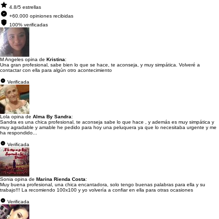
4.8/5 estrellas
+60.000 opiniones recibidas
100% verificadas
M Angeles opina de
Kristina
:
Una gran profesional, sabe bien lo que se hace, te aconseja, y muy simpática. Volveré a
contactar con ella para algún otro acontecimiento
Verificada
Lola opina de
Alma By Sandra
:
Sandra es una chica profesional, te aconseja sabe lo que hace , y además es muy simpática y
muy agradable y amable he pedido para hoy una peluquera ya que lo necesitaba urgente y me
ha respondido...
Verificada
Sonia opina de
Marina Rienda Costa
:
Muy buena profesional, una chica encantadora, solo tengo buenas palabras para ella y su
trabajo!!! La recomiendo 100x100 y yo volvería a confiar en ella para otras ocasiones
Verificada