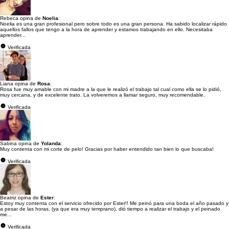
Rebeca opina de
Noelia
:
Noelia es una gran profesional pero sobre todo es una gran persona. Ha sabido localizar rápido
aquellos fallos que tengo a la hora de aprender y estamos trabajando en ello. Necesitaba
aprender...
Verificada
Liana opina de
Rosa
:
Rosa fue muy amable con mi madre a la que le realizó el trabajo tal cual como ella se lo pidió,
muy cercana, y de excelente trato. La volveremos a llamar seguro, muy recomendable.
Verificada
Sabina opina de
Yolanda
:
Muy contenta con mi corte de pelo! Gracias por haber entendido tan bien lo que buscaba!
Verificada
Beatriz opina de
Ester
:
Estoy muy contenta con el servicio ofrecido por Ester!! Me peinó para una boda el año pasado y
a pesar de las horas, (ya que era muy temprano), dió tiempo a realizar el trabajo y el peinado
me...
Verificada