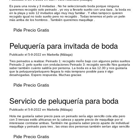
Es para una novia y 3 invitadas . No he seleccionado boda porque ninguna
queremos recogido solo peinado , yo voy a llevarlo suelto con una tiara , la boda es
en la playa y solo 12 invitados algo muy muy familiar . Y ellas tampoco quieren
recogido igual no todo suelto pero no recogido . Todas tenemos el pelo un pelin
más arriba de los hombros . También queremos maquillaje .
Pide Precio Gratis
Peluquería para invitada de boda
Publicado el 5-9-2022 en Marbella (Málaga)
Tres peinados a realizar. Peinado 1: recogido moño bajo con algunos pelos sueltos
Peinado 2: pelo suelto con ondulaciones Peinado 3: recogido sencillo Nos gustaría
saber también cuánto saldría por persona. La boda es a las 12.30 y nos gustaría
que la peluquera/peluquero llegara lo más temprano posible para ir slgo
desahogadas. Espero respuesta. Muchas gracias
Pide Precio Gratis
Servicio de peluquería para boda
Publicado el 5-8-2022 en Marbella (Málaga)
Hola me gustaría saber precio para un peinado sería algo sencillo cola alta pero
con 3 trenzas estilo africanas en la cabeza y aparte precio de maquillaje por si
interesase contratar ambas. También me gustaría saber precio aparte de individual
maquillaje y peinado para tres , las otras dos personas también serían algo sencillo
Pide Precio Gratis