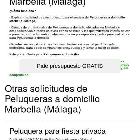
Marbella (Málaga)
¿Cómo funciona?
- Explica tu solicitud de presupuesto para el servicio de
Peluqueras a domicilio
Marbella (Málaga)
.
- Cientos de profesionales de Peluqueras a domicilio ubicados en Marbella y
alrededores van a recibir un aviso con tu solicitud y los que muestren interés se van
a poner en contacto contigo, ofreciéndote un presupuesto y tarifas personalizadas
para Peluqueras a domicilio.
- Puedes ver las valoraciones de otros clientes así como el perfil de cada
profesional para poder comparar los presupuestos y tomar la mejor decisión.
Pide precio Gratis para
Peluqueras a domicilio
.
es
gratis
y sin
compromiso
Otras solicitudes de
Peluqueras a domicilio
Marbella (Málaga)
Peluquera para fiesta privada
Publicado el 29-6-2021 en San Pedro Alcantara (Málaga)