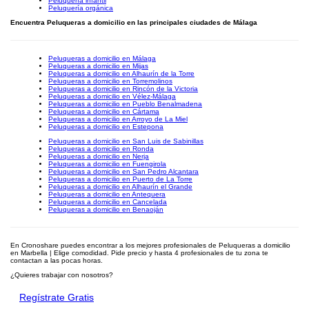
Peluquería infantil
Peluquería orgánica
Encuentra Peluqueras a domicilio en las principales ciudades de Málaga
Peluqueras a domicilio en Málaga
Peluqueras a domicilio en Mijas
Peluqueras a domicilio en Alhaurín de la Torre
Peluqueras a domicilio en Torremolinos
Peluqueras a domicilio en Rincón de la Victoria
Peluqueras a domicilio en Vélez-Málaga
Peluqueras a domicilio en Pueblo Benalmadena
Peluqueras a domicilio en Cártama
Peluqueras a domicilio en Arroyo de La Miel
Peluqueras a domicilio en Estepona
Peluqueras a domicilio en San Luis de Sabinillas
Peluqueras a domicilio en Ronda
Peluqueras a domicilio en Nerja
Peluqueras a domicilio en Fuengirola
Peluqueras a domicilio en San Pedro Alcantara
Peluqueras a domicilio en Puerto de La Torre
Peluqueras a domicilio en Alhaurín el Grande
Peluqueras a domicilio en Antequera
Peluqueras a domicilio en Cancelada
Peluqueras a domicilio en Benaoján
En Cronoshare puedes encontrar a los mejores profesionales de Peluqueras a domicilio
en Marbella | Elige comodidad. Pide precio y hasta 4 profesionales de tu zona te
contactan a las pocas horas.
¿Quieres trabajar con nosotros?
Regístrate Gratis