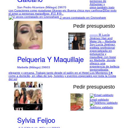
personas de
Alzheimer y
San Pedro Alcantara (Málaga) 29670
otros,también trato
con Curaciones como,rozaduras,Úlceras,etc Buena chica muy cariñosa😍Dar todo
el amor a personas maravilloso 👵🏻👴😻..
2 veces contratado en Cronoshare
Pedir presupuesto
⸻ 🌸 Lucía
Jiménez Hair and
Make Up – Marbella
Soy Lucía Jiménez,
1/6
estilista profesional
especializada en
peluquería y
Pelqueria Y Maquillaje
maquillaje con base
en Marbella, donde
ofrezco una
experiencia de belleza
Marbella (Málaga) 29603
personalizada,
elegante y cercana. Trabajo tanto desde el salón en el Hotel Los Monteros 5★
como a domicilio, en villas de lujo, hoteles y eventos especiales por toda la Costa
del sol
Pedir presupuesto
Email validado
1/3
Teléfono validado
Sylvia Feijoo