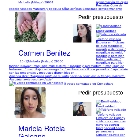
pigmentación de cejas
Marbella (Málaga) 29601
Pestañas Corte de
cabello Alisados Manicura y pedicura Uñas acrílicas Esmaltado semipermanente
Pedir presupuesto
Email validado
1/8
Teléfono validado
Experta en: " clases
de auto maquillaje "
Carmen Benitez
maquillaje de novia. "
maquillaje editorial. "
maquillaje para high
fashion editorial. "
10 (1)
Marbella (Málaga) 29660
maquillaje para high
fashion runway " maquillaje multi-cultural. " maquillaje piel madura. " maquillaje de
halloween. " maquillaje con aerografía. " estilismo sencillo de peinados. " up-to-date
con las tendencias y productos disponibles en...
Amanda dice:
"Magnifica tanto en su trato personal como con el trabajo realizado.
Absolutamente recomendable"
5 veces contratado en Cronoshare
Pedir presupuesto
Email validado
1/30
Teléfono validado
Limpieza de Hogar y
cuidados a personas
Mariela Rotela
mayores con/sin
Discapacidad Aseos
personales y
Galeano
Curaciones,trato con