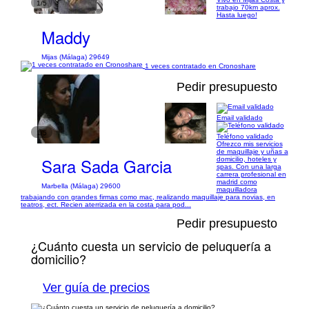
1/5
trabajo 70km aprox.
Hasta luego!
Maddy
Mijas (Málaga) 29649
1 veces contratado en Cronoshare
Pedir presupuesto
Email validado
1/5
Teléfono validado
Ofrezco mis servicios
de maquillaje y uñas a
Sara Sada Garcia
domicilio, hoteles y
spas. Con una larga
carrera profesional en
madrid como
Marbella (Málaga) 29600
maquilladora
trabajando con grandes firmas como mac, realizando maquillaje para novias, en
teatros, ect. Recien aterrizada en la costa para pod...
Pedir presupuesto
¿Cuánto cuesta un servicio de peluquería a
domicilio?
Ver guía de precios