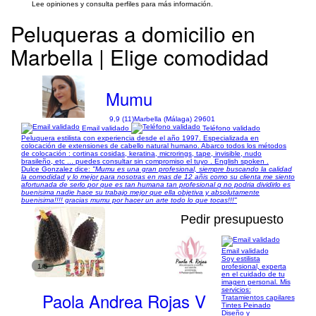
Lee opiniones y consulta perfiles para más información.
Peluqueras a domicilio en
Marbella | Elige comodidad
Mumu
9,9 (11)
Marbella (Málaga) 29601
Email validado
Teléfono validado
Peluquera estilista con experiencia desde el año 1997. Especializada en
colocación de extensiones de cabello natural humano. Abarco todos los métodos
de colocación : cortinas cosidas, keratina, microrings, tape, invisible, nudo
brasileño, etc ... puedes consultar sin compromiso el tuyo . English spoken .
Dulce Gonzalez dice:
"Mumu es una gran profesional, siempre buscando la calidad
la comodidad y lo mejor para nosotras en mas de 12 añis como su clienta me siento
afortunada de serlo por que es tan humana tan profesional q no podria dividirlo es
buenisima nadie hace su trabajo mejor que ella objetiva y absolutamente
buenisima!!!! gracias mumu por hacer un arte todo lo que tocas!!!"
Pedir presupuesto
Email validado
Soy estilista
1/5
profesional, experta
en el cuidado de tu
imagen personal. Mis
servicios:
Paola Andrea Rojas V
Tratamientos capilares
Tintes Peinado
Diseño y