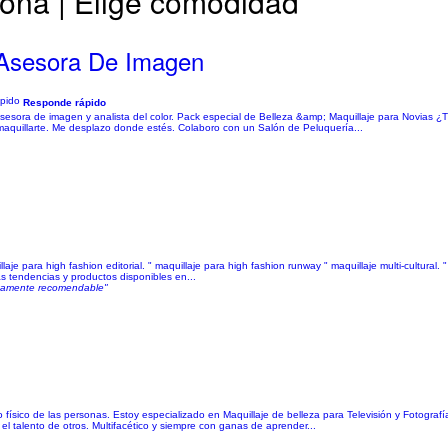
pona | Elige comodidad
 Asesora De Imagen
Responde rápido
. Asesora de imagen y analista del color. Pack especial de Belleza &amp; Maquillaje para Novias
maquillarte. Me desplazo donde estés. Colaboro con un Salón de Peluquería...
llaje para high fashion editorial. " maquillaje para high fashion runway " maquillaje multi-cultural. 
las tendencias y productos disponibles en...
lutamente recomendable"
dado físico de las personas. Estoy especializado en Maquillaje de belleza para Televisión y Fotogr
el talento de otros. Multifacético y siempre con ganas de aprender...