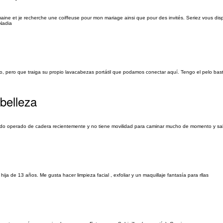
maine et je recherche une coiffeuse pour mon mariage ainsi que pour des invités. Seriez vous disp
Nadia
, pero que traiga su propio lavacabezas portátil que podamos conectar aquí. Tengo el pelo bas
 belleza
 sido operado de cadera recientemente y no tiene movilidad para caminar mucho de momento y salir
 de 13 años. Me gusta hacer limpieza facial , exfoliar y un maquillaje fantasía para rllas