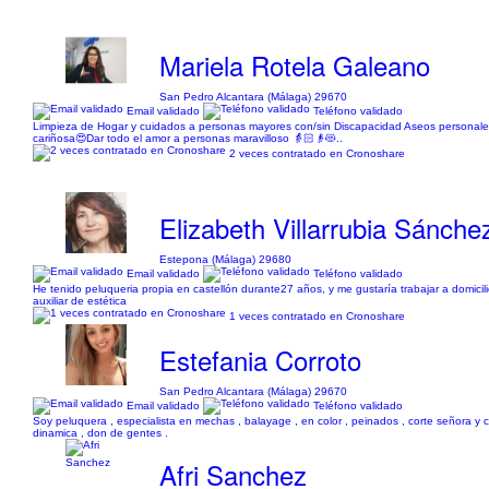
Mariela Rotela Galeano
San Pedro Alcantara (Málaga) 29670
Email validado
Teléfono validado
Limpieza de Hogar y cuidados a personas mayores con/sin Discapacidad Aseos personales
cariñosa😍Dar todo el amor a personas maravilloso 👵🏻👴😻..
2 veces contratado en Cronoshare
Elizabeth Villarrubia Sánche
Estepona (Málaga) 29680
Email validado
Teléfono validado
He tenido peluqueria propia en castellón durante27 años, y me gustaría trabajar a domicilio
auxiliar de estética
1 veces contratado en Cronoshare
Estefania Corroto
San Pedro Alcantara (Málaga) 29670
Email validado
Teléfono validado
Soy peluquera , especialista en mechas , balayage , en color , peinados , corte señora y 
dinamica , don de gentes .
Afri Sanchez