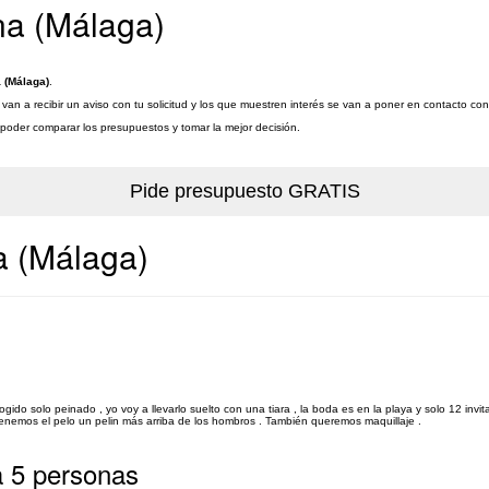
na (Málaga)
 (Málaga)
.
an a recibir un aviso con tu solicitud y los que muestren interés se van a poner en contacto con
a poder comparar los presupuestos y tomar la mejor decisión.
a (Málaga)
do solo peinado , yo voy a llevarlo suelto con una tiara , la boda es en la playa y solo 12 inv
 tenemos el pelo un pelin más arriba de los hombros . También queremos maquillaje .
a 5 personas