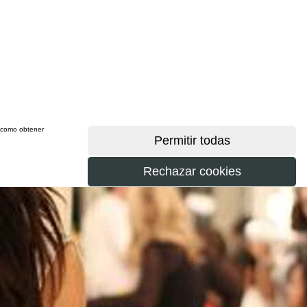
sí como obtener
más