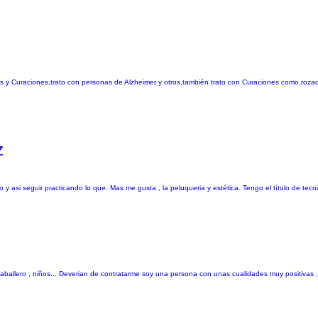
 y Curaciones,trato con personas de Alzheimer y otros,también trato con Curaciones como,roza
z
 y asi seguir practicando lo que. Mas me gusta , la peluqueria y estética. Tengo el título de tecn
caballero , niños... Deverian de contratarme soy una persona con unas cualidades muy positivas 