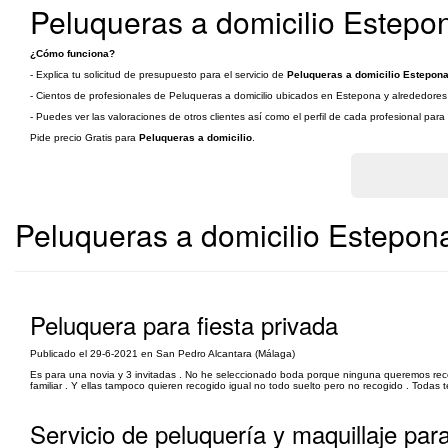
Peluqueras a domicilio Estepo
¿Cómo funciona?
- Explica tu solicitud de presupuesto para el servicio de
Peluqueras a domicilio Estepona
- Cientos de profesionales de Peluqueras a domicilio ubicados en Estepona y alrededores v
- Puedes ver las valoraciones de otros clientes así como el perfil de cada profesional par
Pide precio Gratis para
Peluqueras a domicilio
.
Peluqueras a domicilio Estepon
Peluquera para fiesta privada
Publicado el 29-6-2021 en San Pedro Alcantara (Málaga)
Es para una novia y 3 invitadas . No he seleccionado boda porque ninguna queremos recogi
familiar . Y ellas tampoco quieren recogido igual no todo suelto pero no recogido . Todas
Servicio de peluquería y maquillaje par