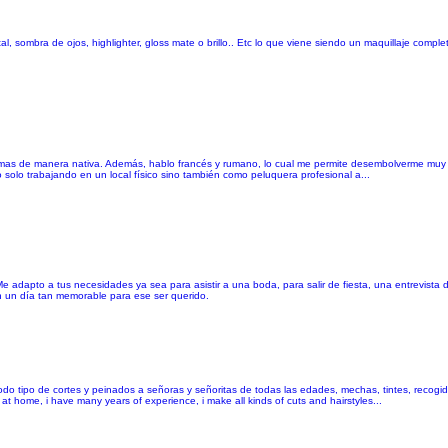
, sombra de ojos, highlighter, gloss mate o brillo.. Etc lo que viene siendo un maquillaje comple
iomas de manera nativa. Además, hablo francés y rumano, lo cual me permite desembolverme muy 
o solo trabajando en un local físico sino también como peluquera profesional a...
. Me adapto a tus necesidades ya sea para asistir a una boda, para salir de fiesta, una entrevista 
en un día tan memorable para ese ser querido.
todo tipo de cortes y peinados a señoras y señoritas de todas las edades, mechas, tintes, reco
 at home, i have many years of experience, i make all kinds of cuts and hairstyles...