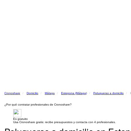
Cronoshare
Domicilio
Málaga
Estepona (Málaga)
Peluqueras a domicilio
¿Por qué contratar profesionales de Cronoshare?
Es gratuito
Usa Cronoshare gratis: recibe presupuestos y contacta con 4 profesionales.