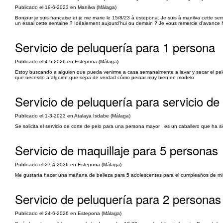
Publicado el 19-6-2023 en Manilva (Málaga)
Bonjour je suis française et je me marie le 15/8/23 à estepona. Je suis à manilva cette se
un essai cette semaine ? Idéalement aujourd’hui ou demain ? Je vous remercie d’avance 
Servicio de peluquería para 1 persona
Publicado el 4-5-2026 en Estepona (Málaga)
Estoy buscando a alguien que pueda venirme a casa semanalmente a lavar y secar el pelo
que necesito a alguien que sepa de verdad cómo peinar muy bien en modelo
Servicio de peluquería para servicio de
Publicado el 1-3-2023 en Atalaya Isdabe (Málaga)
Se solicita el servicio de corte de pelo para una persona mayor , es un caballero que ha
Servicio de maquillaje para 5 personas
Publicado el 27-4-2026 en Estepona (Málaga)
Me gustaría hacer una mañana de belleza para 5 adolescentes para el cumpleaños de mi hija
Servicio de peluquería para 2 personas
Publicado el 24-6-2026 en Estepona (Málaga)