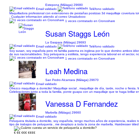
Estepona (Málaga) 29680
Email validado
Teléfono validado
Maquilladora profesional con extensiones de pestañas postizas 3d maquillaje covertura total
. Cualquier informacion atiendo al correo Unsaludooo
1 veces contratado en Cronoshare
Susan Staggs León
La Gaspara (Málaga) 29693
Email validado
Teléfono validado
Soy susan, soy española pero mi familia paterna es inglesa por lo que domino ambos id
de sus nacionalidades. Soy peluquera y estilista, tengo experiencia laboral en el sector, n
1 veces contratado en Cronoshare
Leah Medina
San Pedro Alcantara (Málaga) 29670
Email validado
Ofrezco maquillaje a domicilio! Maquillaje social , maquillaje de día, tarde, noche o fiesta
Celebraciones junto a toda la familia, ponte guapa con un maquillaje que te haga brillar 
Vanessa D Fernandez
Marbella (Málaga) 29660
Email validado
Peluquera titulada a domicilio, soy española, tengo muchos años de experiencia, realizo 
tipo de trabajos de peluqueria , me desplazo a toda la zona de marbella. Hairdresser titled
€
€€
€€€
€€€€