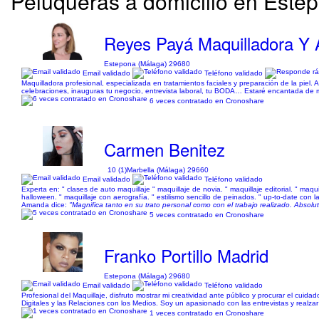
Peluqueras a domicilio en Este
Reyes Payá Maquilladora Y
Estepona (Málaga) 29680
Email validado
Teléfono validado
Maquilladora profesional, especializada en tratamientos faciales y preparación de la piel
celebraciones, inauguras tu negocio, entrevista laboral, tu BODA… Estaré encantada de 
6 veces contratado en Cronoshare
Carmen Benitez
10 (1)
Marbella (Málaga) 29660
Email validado
Teléfono validado
Experta en: " clases de auto maquillaje " maquillaje de novia. " maquillaje editorial. " maqui
halloween. " maquillaje con aerografía. " estilismo sencillo de peinados. " up-to-date con 
Amanda dice:
"Magnifica tanto en su trato personal como con el trabajo realizado. Abso
5 veces contratado en Cronoshare
Franko Portillo Madrid
Estepona (Málaga) 29680
Email validado
Teléfono validado
Profesional del Maquillaje, disfruto mostrar mi creatividad ante público y procurar el cui
Digitales y las Relaciones con los Medios. Soy un apasionado con las entrevistas y realzar 
1 veces contratado en Cronoshare