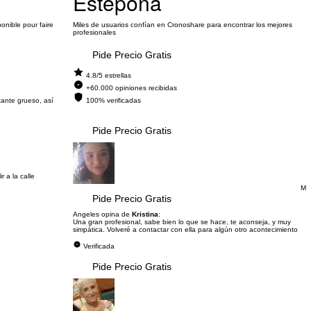
Estepona
onible pour faire
Miles de usuarios confían en Cronoshare para encontrar los mejores
profesionales
Pide Precio Gratis
4.8/5 estrellas
+60.000 opiniones recibidas
tante grueso, así
100% verificadas
Pide Precio Gratis
 a la calle
M
Pide Precio Gratis
Angeles opina de
Kristina
:
Una gran profesional, sabe bien lo que se hace, te aconseja, y muy
simpática. Volveré a contactar con ella para algún otro acontecimiento
Verificada
Pide Precio Gratis