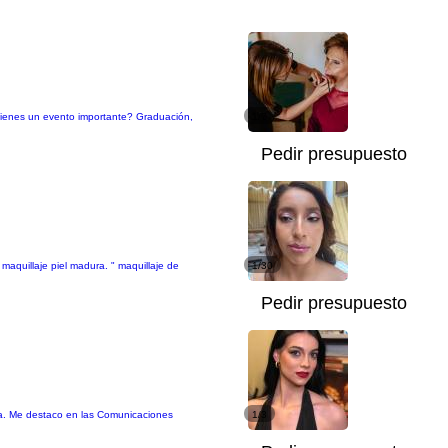
 ¿Tienes un evento importante? Graduación,
1/7
Pedir presupuesto
" maquillaje piel madura. " maquillaje de
1/30
Pedir presupuesto
afía. Me destaco en las Comunicaciones
1/3