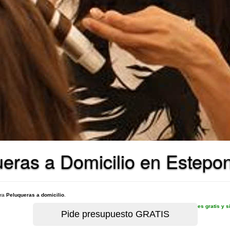
eras a Domicilio en Estepo
ara
Peluqueras a domicilio
.
es gratis y 