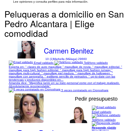
Lee opiniones y consulta perfiles para más información.
Peluqueras a domicilio en San
Pedro Alcantara | Elige
comodidad
Carmen Benitez
10 (1)
Marbella (Málaga) 29660
Email validado
Teléfono validado
Experta en: " clases de auto maquillaje " maquillaje de novia. " maquillaje editorial. "
maquillaje para high fashion editorial. " maquillaje para high fashion runway "
maquillaje multi-cultural. " maquillaje piel madura. " maquillaje de halloween. "
maquillaje con aerografía. " estilismo sencillo de peinados. " up-to-date con las
tendencias y productos disponibles en...
Amanda dice:
"Magnifica tanto en su trato personal como con el trabajo realizado.
Absolutamente recomendable"
5 veces contratado en Cronoshare
Pedir presupuesto
Email validado
1/30
Teléfono validado
Responde rápido
Maquilladora