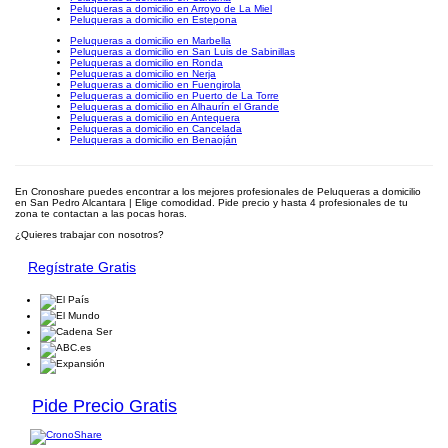
Peluqueras a domicilio en Arroyo de La Miel
Peluqueras a domicilio en Estepona
Peluqueras a domicilio en Marbella
Peluqueras a domicilio en San Luis de Sabinillas
Peluqueras a domicilio en Ronda
Peluqueras a domicilio en Nerja
Peluqueras a domicilio en Fuengirola
Peluqueras a domicilio en Puerto de La Torre
Peluqueras a domicilio en Alhaurín el Grande
Peluqueras a domicilio en Antequera
Peluqueras a domicilio en Cancelada
Peluqueras a domicilio en Benaoján
En Cronoshare puedes encontrar a los mejores profesionales de Peluqueras a domicilio
en San Pedro Alcantara | Elige comodidad. Pide precio y hasta 4 profesionales de tu
zona te contactan a las pocas horas.
¿Quieres trabajar con nosotros?
Regístrate Gratis
Pide Precio Gratis