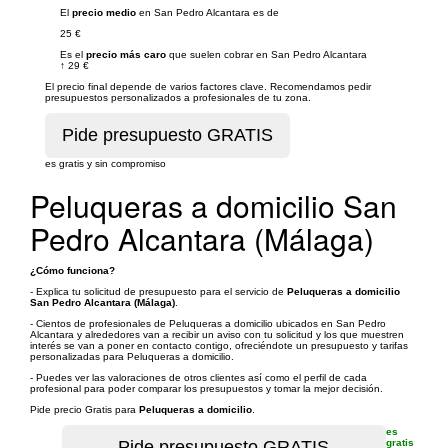
El
precio medio
en San Pedro Alcantara es de
25 €
Es el
precio más caro
que suelen cobrar en San Pedro Alcantara
↑
29 €
El precio final depende de varios factores clave. Recomendamos pedir
presupuestos personalizados a profesionales de tu zona.
es gratis y sin compromiso
Peluqueras a domicilio San
Pedro Alcantara (Málaga)
¿Cómo funciona?
- Explica tu solicitud de presupuesto para el servicio de
Peluqueras a domicilio
San Pedro Alcantara (Málaga)
.
- Cientos de profesionales de Peluqueras a domicilio ubicados en San Pedro
Alcantara y alrededores van a recibir un aviso con tu solicitud y los que muestren
interés se van a poner en contacto contigo, ofreciéndote un presupuesto y tarifas
personalizadas para Peluqueras a domicilio.
- Puedes ver las valoraciones de otros clientes así como el perfil de cada
profesional para poder comparar los presupuestos y tomar la mejor decisión.
Pide precio Gratis para
Peluqueras a domicilio
.
es
gratis