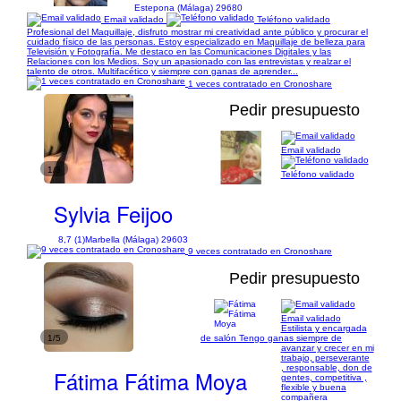
Estepona (Málaga) 29680
Email validado
Teléfono validado
Profesional del Maquillaje, disfruto mostrar mi creatividad ante público y procurar el
cuidado físico de las personas. Estoy especializado en Maquillaje de belleza para
Televisión y Fotografía. Me destaco en las Comunicaciones Digitales y las
Relaciones con los Medios. Soy un apasionado con las entrevistas y realzar el
talento de otros. Multifacético y siempre con ganas de aprender...
1 veces contratado en Cronoshare
Pedir presupuesto
Email validado
1/3
Teléfono validado
Sylvia Feijoo
8,7 (1)
Marbella (Málaga) 29603
9 veces contratado en Cronoshare
Pedir presupuesto
Email validado
Estilista y encargada
1/5
de salón Tengo ganas siempre de
avanzar y crecer en mi
trabajo, perseverante
, responsable, don de
Fátima Fátima Moya
gentes, competitiva ,
flexible y buena
compañera