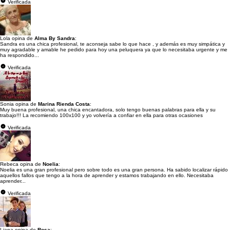
Verificada
Lola opina de
Alma By Sandra
:
Sandra es una chica profesional, te aconseja sabe lo que hace , y además es muy simpática y
muy agradable y amable he pedido para hoy una peluquera ya que lo necesitaba urgente y me
ha respondido...
Verificada
Sonia opina de
Marina Rienda Costa
:
Muy buena profesional, una chica encantadora, solo tengo buenas palabras para ella y su
trabajo!!! La recomiendo 100x100 y yo volvería a confiar en ella para otras ocasiones
Verificada
Rebeca opina de
Noelia
:
Noelia es una gran profesional pero sobre todo es una gran persona. Ha sabido localizar rápido
aquellos fallos que tengo a la hora de aprender y estamos trabajando en ello. Necesitaba
aprender...
Verificada
Liana opina de
Rosa
: