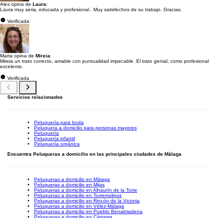
Alex opina de
Laura
:
Laura muy seria, educada y profesional.. Muy satisfechos de su trabajo. Gracias.
Verificada
Marta opina de
Mireia
:
Mireia un trato correcto, amable con puntualidad impecable. El trato genial, como profesional
excelente.
Verificada
Servicios relacionados
Peluquería para boda
Peluquera a domicilio para personas mayores
Peluquería
Peluquería infantil
Peluquería orgánica
Encuentra Peluqueras a domicilio en las principales ciudades de Málaga
Peluqueras a domicilio en Málaga
Peluqueras a domicilio en Mijas
Peluqueras a domicilio en Alhaurín de la Torre
Peluqueras a domicilio en Torremolinos
Peluqueras a domicilio en Rincón de la Victoria
Peluqueras a domicilio en Vélez-Málaga
Peluqueras a domicilio en Pueblo Benalmadena
Peluqueras a domicilio en Cártama