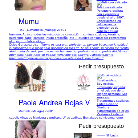
1/6
Teléfono validado
Peluquera estilista
con experiencia
Mumu
desde el año 1997.
Especializada en
colocación de
extensiones de
9,9 (11)
Marbella (Málaga) 29601
cabello natural
humano. Abarco todos los métodos de colocación : cortinas cosidas, keratina,
microrings, tape, invisible, nudo brasileño, etc ... puedes consultar sin compromiso
el tuyo . English spoken .
Dulce Gonzalez dice:
"Mumu es una gran profesional, siempre buscando la calidad
la comodidad y lo mejor para nosotras en mas de 12 añis como su clienta me siento
afortunada de serlo por que es tan humana tan profesional q no podria dividirlo es
buenisima nadie hace su trabajo mejor que ella objetiva y absolutamente
buenisima!!!! gracias mumu por hacer un arte todo lo que tocas!!!"
Pedir presupuesto
Email validado
Soy estilista
1/5
profesional, experta
en el cuidado de tu
imagen personal. Mis
servicios:
Paola Andrea Rojas V
Tratamientos capilares
Tintes Peinado
Diseño y
pigmentación de cejas
Marbella (Málaga) 29601
Pestañas Corte de
cabello Alisados Manicura y pedicura Uñas acrílicas Esmaltado semipermanente
Pedir presupuesto
⸻ 🌸 Lucía