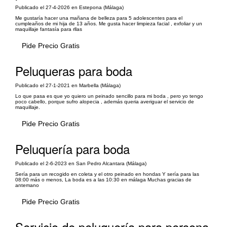
Publicado el 27-4-2026 en Estepona (Málaga)
Me gustaría hacer una mañana de belleza para 5 adolescentes para el
cumpleaños de mi hija de 13 años. Me gusta hacer limpieza facial , exfoliar y un
maquillaje fantasía para rllas
Pide Precio Gratis
Peluqueras para boda
Publicado el 27-1-2021 en Marbella (Málaga)
Lo que pasa es que yo quiero un peinado sencillo para mi boda , pero yo tengo
poco cabello, porque sufro alopecia , además queria averiguar el servicio de
maquillaje.
Pide Precio Gratis
Peluquería para boda
Publicado el 2-6-2023 en San Pedro Alcantara (Málaga)
Sería para un recogido en coleta y el otro peinado en hondas Y sería para las
08:00 más o menos, La boda es a las 10:30 en málaga Muchas gracias de
antemano
Pide Precio Gratis
Servicio de peluquería para persona