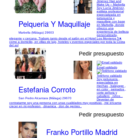
Jiménez Hair and
Make Up – Marbella
Soy Lucía Jiménez,
1/8
estilista profesional
especializada en
peluquería y
Pelqueria Y Maquillaje
maquillaje con base
en Marbella, donde
ofrezco una
experiencia de belleza
Marbella (Málaga) 29603
personalizada,
elegante y cercana. Trabajo tanto desde el salón en el Hotel Los Monteros 5★
como a domicilio, en villas de lujo, hoteles y eventos especiales por toda la Costa
del sol
Pedir presupuesto
Email validado
1/3
Teléfono validado
Soy peluquera ,
especialista en
Estefania Corroto
mechas , balayage ,
en color , peinados ,
corte señora y
caballero , niños...
San Pedro Alcantara (Málaga) 29670
Deverian de
contratarme soy una persona con unas cualidades muy positivas , me encanta
crecer en mi profesion , dinamica , don de gentes .
Pedir presupuesto
Franko Portillo Madrid