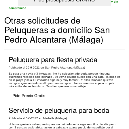
y sin
compromiso
Otras solicitudes de
Peluqueras a domicilio San
Pedro Alcantara (Málaga)
Peluquera para fiesta privada
Publicado el 29-6-2021 en San Pedro Alcantara (Málaga)
Es para una novia y 3 invitadas . No he seleccionado boda porque ninguna
queremos recogido solo peinado , yo voy a llevarlo suelto con una tiara , la boda es
en la playa y solo 12 invitados algo muy muy familiar . Y ellas tampoco quieren
recogido igual no todo suelto pero no recogido . Todas tenemos el pelo un pelin
más arriba de los hombros . También queremos maquillaje .
Pide Precio Gratis
Servicio de peluquería para boda
Publicado el 5-8-2022 en Marbella (Málaga)
Hola me gustaría saber precio para un peinado sería algo sencillo cola alta pero
con 3 trenzas estilo africanas en la cabeza y aparte precio de maquillaje por si