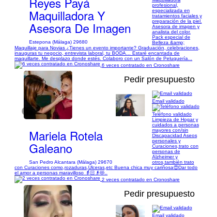
Reyes Payá
profesional,
Maquilladora Y
especializada en
tratamientos faciales y
preparación de la piel.
Asesora De Imagen
Asesora de imagen y
analista del color.
Pack especial de
Estepona (Málaga) 29680
Belleza &amp;
Maquillaje para Novias ¿Tienes un evento importante? Graduación, celebraciones,
inauguras tu negocio, entrevista laboral, tu BODA… Estaré encantada de
maquillarte. Me desplazo donde estés. Colaboro con un Salón de Peluquería...
6 veces contratado en Cronoshare
Pedir presupuesto
Email validado
1/7
Teléfono validado
Limpieza de Hogar y
cuidados a personas
Mariela Rotela
mayores con/sin
Discapacidad Aseos
personales y
Galeano
Curaciones,trato con
personas de
Alzheimer y
San Pedro Alcantara (Málaga) 29670
otros,también trato
con Curaciones como,rozaduras,Úlceras,etc Buena chica muy cariñosa😍Dar todo
el amor a personas maravilloso 👵🏻👴😻..
2 veces contratado en Cronoshare
Pedir presupuesto
Email validado