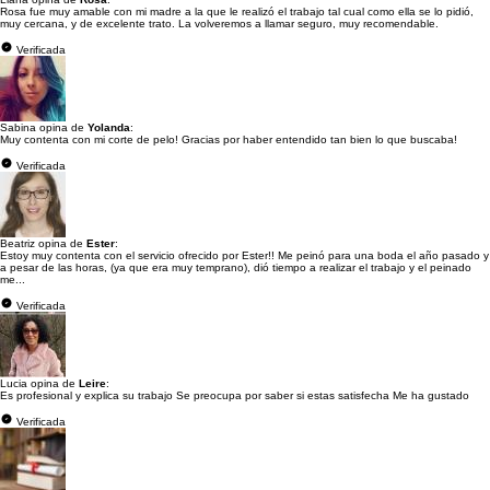
Rosa fue muy amable con mi madre a la que le realizó el trabajo tal cual como ella se lo pidió,
muy cercana, y de excelente trato. La volveremos a llamar seguro, muy recomendable.
Verificada
Sabina opina de
Yolanda
:
Muy contenta con mi corte de pelo! Gracias por haber entendido tan bien lo que buscaba!
Verificada
Beatriz opina de
Ester
:
Estoy muy contenta con el servicio ofrecido por Ester!! Me peinó para una boda el año pasado y
a pesar de las horas, (ya que era muy temprano), dió tiempo a realizar el trabajo y el peinado
me...
Verificada
Lucia opina de
Leire
:
Es profesional y explica su trabajo Se preocupa por saber si estas satisfecha Me ha gustado
Verificada