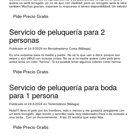
quiere un semi recogido, yo no se aun con claridad, pero un recogido seria la idea
tambien Muchas gracias, esperare tu respuesta si tienes disponibilidad, Un saludo!
Pide Precio Gratis
Servicio de peluquería para 2
personas
Publicado el 14-3-2026 en Benalmadena Costa (Málaga)
Es una sorpresa para mi madre y padre. No se lo que van a decir, porque son
viejos y son difficil con nuevas cosas. No se si mi madre quiere color pelo pero
antes tenia un color "henna". Si es posible tener algunos colores como henna.
Pide Precio Gratis
Servicio de peluquería para boda
para 1 persona
Publicado el 19-3-2024 en Torremolinos (Málaga)
Hola!!!! llevo el pelo por los hombros, más o menos y me gustaría arreglarme con
un semi recogido, algo bonito y sencillo( nada muy elaborado) Para ir de invitada a
una boda.. Con un inconveniente.. A las 10 tendría que estar lista..
Pide Precio Gratis