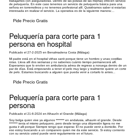
trabajamos con aseguradoras. Dentro de las pólizas de las mismas ofrecen servicio
de peluquería. En este caso tenemos un servicio de peluquería básica para una
señora en torremolinos y no tenemos profesional allí. Quisiéramos saber si estarías
interesada en realizar el servicio. La operativa es de la siguiente manera:...
Pide Precio Gratis
Peluquería para corte para 1
persona en hospital
Publicado el 27-2-2025 en Benalmadena Costa (Málaga)
Mi padre está en el hospital vithas xanit porque tiene un hombro y unas costillas
rotas. Lleva allí dos semanas y no sabemos cuánto tiempo permanecerá allí.
Esperamos que lo envíen en ambulancia aérea de regreso a noruega dentro de un
par de días. Está empezando a tener el pelo muy largo y realmente quiere un corte
de pelo. Estamos buscando a alguien que pueda venir a cortarlo lo antes...
Pide Precio Gratis
Peluquería para corte para 1
persona
Publicado el 21-6-2024 en Alhaurín el Grande (Málaga)
Soy belga quien vive ya algunos ******* en andalusia, alhaurin el grande. Desde
******* tenia el mismo peluquero, pero desde tengo una dépresión ligera no me
gusta ir alli porque Siempre tengo que esperar. El no puede venir a domicilio. Por
eso estoy buscando a un companero quien me da este servicio. Si estoy contento
con su servicio usted puede venir regularmente en el futuro.