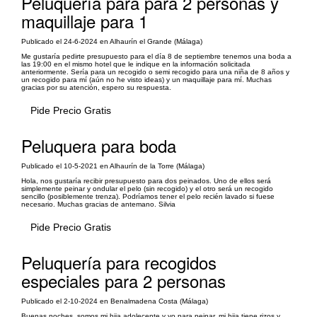
Peluquería para para 2 personas y
maquillaje para 1
Publicado el 24-6-2024 en Alhaurín el Grande (Málaga)
Me gustaría pedirte presupuesto para el día 8 de septiembre tenemos una boda a
las 19:00 en el mismo hotel que le indique en la información solicitada
anteriormente. Sería para un recogido o semi recogido para una niña de 8 años y
un recogido para mí (aún no he visto ideas) y un maquillaje para mí. Muchas
gracias por su atención, espero su respuesta.
Pide Precio Gratis
Peluquera para boda
Publicado el 10-5-2021 en Alhaurín de la Torre (Málaga)
Hola, nos gustaría recibir presupuesto para dos peinados. Uno de ellos será
simplemente peinar y ondular el pelo (sin recogido) y el otro será un recogido
sencillo (posiblemente trenza). Podríamos tener el pelo recién lavado si fuese
necesario. Muchas gracias de antemano. Silvia
Pide Precio Gratis
Peluquería para recogidos
especiales para 2 personas
Publicado el 2-10-2024 en Benalmadena Costa (Málaga)
Buenas noches, somos mi hija adolecente y yo para peinar, mi hija tiene rizos y