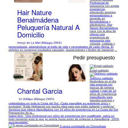
Profesional de
peluquería con amplia
Hair Nature
experiencia,
ofreciendo servicios
personalizados a
Benalmádena
domicilio en
Benalmádena y
Peluquería Natural A
alrededores. Hair
Nature Benalmádena
Domicilio
nace con la idea de
ofrecer una
experiencia de
peluquería más
Arroyo de La Miel (Málaga) 29631
cómoda, cuidada y
personalizada, adaptándose al estilo de vida y necesidades de cada clienta. El
objetivo es conseguir resultados naturales, favorecedores y fáciles de mantener,...
Pedir presupuesto
Email validado
1/8
Teléfono validado
Deslumbra en el día
más especial con
Chantal Garcia
marcas de primera
calidad y más de 10
años de experiencia
maquillando para
10 (4)
Mijas (Málaga) 29651
grandes eventos y
celebridades en toda la Costa del Sol. ¡Cada maquillaje es realmente único y
exclusivo! "Estilo Hollywood con mucho glow para que estés radiante y perfecta"
Servicios que ofrece Maquilladora con 10 años de experiencia en La Costa del Sol
Preparación de la...
Isabel dice:
"Una profesional con años de experiencia muy cualificada, sabía en
todo momento justo lo que yo quería hasta antes de empezar a maquillarme, 100%
recomendable"
5 veces contratado en Cronoshare