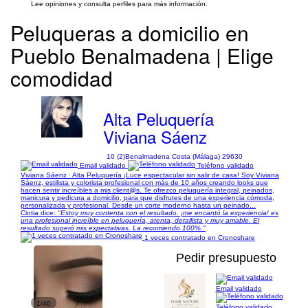
Lee opiniones y consulta perfiles para más información.
Peluqueras a domicilio en
Pueblo Benalmadena | Elige
comodidad
Alta Peluquería
Viviana Sáenz
10 (2)
Benalmadena Costa (Málaga) 29630
Email validado
Teléfono validado
Viviana Sáenz · Alta Peluquería ¡Luce espectacular sin salir de casa! Soy Viviana
Sáenz, estilista y colorista profesional con más de 10 años creando looks que
hacen sentir increíbles a mis client@s. Te ofrezco peluquería integral, peinados,
manicura y pedicura a domicilio, para que disfrutes de una experiencia cómoda,
personalizada y profesional. Desde un corte moderno hasta un peinado...
Cintia dice:
"Estoy muy contenta con el resultado. ¡me encantó la experiencia! es
una profesional increíble en peluquería, atenta, detallista y muy amable. El
resultado superó mis expectativas. La recomiendo 100%."
1 veces contratado en Cronoshare
Pedir presupuesto
Email validado
1/40
Teléfono validado