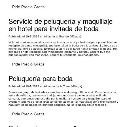
Pide Precio Gratis
Servicio de peluquería y maquillaje
en hotel para invitada de boda
Publicado el 19-7-2022 en Alhaurín el Grande (Málaga)
Hola! mi nombre es judith y estoy en busca de una profesional para poder llevar un
recogido elegante y maquillaje profesional en la boda de mis amigos. La boda es el
mismo dia, el 9 de agosto. Empieza a las 4 de la tarde hasta entrada la noche. He
pensado en un recogido bajo y maquillaje elegante y natural. Espero que me
puedas ayudar con mas ideas. Espero tu respuesta, muchas gracias!
Pide Precio Gratis
Peluquería para boda
Publicado el 18-1-2023 en Alhaurín de la Torre (Málaga)
Somos un grupo de invitadas a una boda el domingo 30 de abril. Como vamos de
fuera de málaga, nos vamos a alojar en una casa y vamos a estar el fin de
semana, queremos que ese dia por la mañana nos ponen y maquillen para el
evento y tenemos q estar listas antes de las once. El maquillaje sería muy sencillo y
natural y los peinados en principio sencillos. No sé si habrá algún recogido.
Pide Precio Gratis