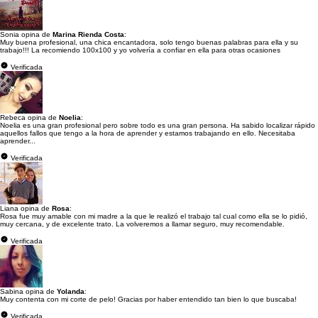
Sonia opina de
Marina Rienda Costa
:
Muy buena profesional, una chica encantadora, solo tengo buenas palabras para ella y su
trabajo!!! La recomiendo 100x100 y yo volvería a confiar en ella para otras ocasiones
Verificada
Rebeca opina de
Noelia
:
Noelia es una gran profesional pero sobre todo es una gran persona. Ha sabido localizar rápido
aquellos fallos que tengo a la hora de aprender y estamos trabajando en ello. Necesitaba
aprender...
Verificada
Liana opina de
Rosa
:
Rosa fue muy amable con mi madre a la que le realizó el trabajo tal cual como ella se lo pidió,
muy cercana, y de excelente trato. La volveremos a llamar seguro, muy recomendable.
Verificada
Sabina opina de
Yolanda
:
Muy contenta con mi corte de pelo! Gracias por haber entendido tan bien lo que buscaba!
Verificada