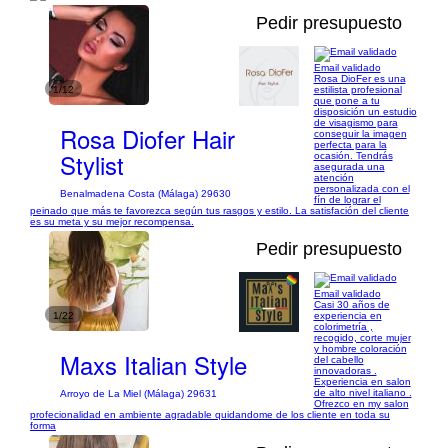
Pedir presupuesto
Email validado
Rosa DioFer es una
1/12
estilista profesional
que pone a tu
disposición un estudio
de visagismo para
Rosa Diofer Hair
conseguir la imagen
perfecta para la
Stylist
ocasión. Tendrás
asegurada una
atención
personalizada con el
Benalmadena Costa (Málaga) 29630
fín de lograr el
peinado que más te favorezca según tus rasgos y estilo. La satisfación del cliente
es su meta y su mejor recompensa.
Pedir presupuesto
Email validado
Casi 30 años de
1/22
experiencia en
colorimetría ,
recogido, corte mujer
y hombre coloración
Maxs Italian Style
del cabello
innovadoras .
Experiencia en salon
de alto nivel italiano .
Arroyo de La Miel (Málaga) 29631
Ofrezco en my salon
profecionalidad en ambiente agradable quidandome de los cliente en toda su
forma