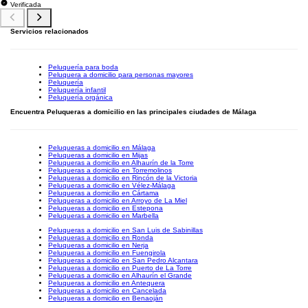
Verificada
Servicios relacionados
Peluquería para boda
Peluquera a domicilio para personas mayores
Peluquería
Peluquería infantil
Peluquería orgánica
Encuentra Peluqueras a domicilio en las principales ciudades de Málaga
Peluqueras a domicilio en Málaga
Peluqueras a domicilio en Mijas
Peluqueras a domicilio en Alhaurín de la Torre
Peluqueras a domicilio en Torremolinos
Peluqueras a domicilio en Rincón de la Victoria
Peluqueras a domicilio en Vélez-Málaga
Peluqueras a domicilio en Cártama
Peluqueras a domicilio en Arroyo de La Miel
Peluqueras a domicilio en Estepona
Peluqueras a domicilio en Marbella
Peluqueras a domicilio en San Luis de Sabinillas
Peluqueras a domicilio en Ronda
Peluqueras a domicilio en Nerja
Peluqueras a domicilio en Fuengirola
Peluqueras a domicilio en San Pedro Alcantara
Peluqueras a domicilio en Puerto de La Torre
Peluqueras a domicilio en Alhaurín el Grande
Peluqueras a domicilio en Antequera
Peluqueras a domicilio en Cancelada
Peluqueras a domicilio en Benaoján