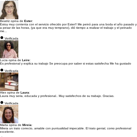
Beatriz opina de
Ester
:
Estoy muy contenta con el servicio ofrecido por Ester!! Me peinó para una boda el año pasado y
a pesar de las horas, (ya que era muy temprano), dió tiempo a realizar el trabajo y el peinado
me...
Verificada
Lucia opina de
Leire
:
Es profesional y explica su trabajo Se preocupa por saber si estas satisfecha Me ha gustado
Verificada
Alex opina de
Laura
:
Laura muy seria, educada y profesional.. Muy satisfechos de su trabajo. Gracias.
Verificada
Marta opina de
Mireia
:
Mireia un trato correcto, amable con puntualidad impecable. El trato genial, como profesional
excelente.