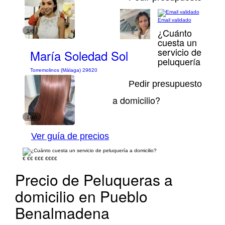
Email validado
¿Cuánto
1/6
cuesta un
servicio de
María Soledad Sol
peluquería
Torremolinos (Málaga) 29620
Pedir presupuesto
a domicilio?
1/10
Ver guía de precios
€
€€
€€€
€€€€
Precio de Peluqueras a
domicilio en Pueblo
Benalmadena