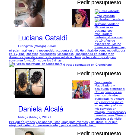
Pedir presupuesto
Email validado
1/4
Teléfono validado
Mi nombre es
Luciana, soy
Luciana Cataldi
maquilladora
profesional con más
de 10 años de
experiencia. Me he
Fuengirola (Málaga) 29640
formado en Argentina,
mi pais natal, en una reconocida academia de alli. He trabajado como maquilladora
en TV, cine, shooting, videocliops, videobooks,, maquillando en bodas y en
diferentes tipos de eventos de forma artística. Siempre he estado y estoy en
constante formación sobre las últimas...
6 veces contratado en Cronoshare
Pedir presupuesto
"soy daniela
Maquilladora y
peluquera profesional
Con experiencia en
1/3
eventos privados ,
publicidad, tv y teatro.
Soy mexicana radico
Daniela Alcalá
en españa y ofrezco
mis servicios en
málaga, torremolinos y
benalmadena Ofrezco
Málaga (Málaga) 29071
servicios a domicilio: -
Peluquería (cortes y peinados) - Maquillaje para eventos y del diario ¿Por qué
elegirme? - Atención personalizada y profesional - Productos...
Pedir presupuesto