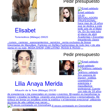
Pedir presupuesto
Email validado
Liz es
1/5
MAQUILLADORA
PROFESIONAL ,
hace mas de 18 años
que se dedica a este
Elisabet
bello arte de el Make
Up. En Su pais tubo
el placer de abrir
Academias y Escuelas
Torremolinos (Málaga) 29620
impartiendo clases
..cursos...carreras...asesoramientos...servicios ..venta exclusiva de lineas
Importadas de Maquillaje. Participo en Defiles Fashionistas de todo tipo y de alta
gama en su pais, MODA SHOW, CNN LATINO, ROSSI E ROSSI,...
Pedir presupuesto
Email validado
1/24
Teléfono validado
Soy asesora de
imagen, estilista,
Lilia Anaya Merida
cosmetóloga,
esteticista y
maquilladora
profesional. Cuento
Alhaurín de la Torre (Málaga) 29130
con más de 18 años
de experiencia y me especializo en novias y eventos. Mi pasión es transformar tu
imagen y resaltar tu belleza, creando una experiencia única y personalizada. Me
enfoco en lograr un equilibrio entre la estética y el bienestar emocional, utilizando
técnicas de alta calidad que sacan...
6 veces contratado en Cronoshare