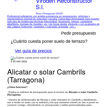
Viroden Reconstructor
S.l.
Reus (Tarragona) 43205
Profesional polivalente con amplia experiencia en reparaciones, reformas y
mantenimiento integral de viviendas y locales. Capacidad demostrada para resolver
todo tipo de incidencias técnicas (electricidad, fontanería, pintura, carpintería,
albañilería, montaje de muebles, etc.) de forma rápida, eficiente y con acabados de
alta calidad. Autónomo, resolutivo y orientado al detalle, con...
Pedir presupuesto
¿Cuánto cuesta poner suelo de terrazo?
Ver guía de precios
€
€€
€€€
€€€€
Alicatar o solar Cambrils
(Tarragona)
¿Cómo funciona?
- Explica tu solicitud de presupuesto para el servicio de
Alicatar o solar Cambrils
(Tarragona)
.
- Cientos de profesionales de Alicatar o solar ubicados en Cambrils y alrededores
van a recibir un aviso con tu solicitud y los que muestren interés se van a poner en
contacto contigo, ofreciéndote un presupuesto y tarifas personalizadas para