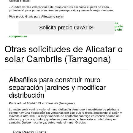
Alicatar o solar.
- Puedes ver las valoraciones de otros clientes así como el perfil de cada
profesional para poder comparar los presupuestos y tomar la mejor decisión.
Pide precio Gratis para
Alicatar o solar
.
es
gratis
y sin
compromiso
Otras solicitudes de Alicatar o
solar Cambrils (Tarragona)
Albañiles para construir muro
separación jardines y modificar
distribución
Publicado el 10-4-2023 en Cambrils (Tarragona)
Lo mejor seria venir a verlo, el muro del jardin tiene que ir recubierto de piedra, y
dentro hay una habitación sin ventanas por eso quiero tirarla ampliando el salón y
moverla a otro sitio. La mejor manera de contactar conmigo es escribiéndome un
whataspp y os respondo y quedamos para verlo, el bajo esta en vilafortuny en
cambrils. Quiero hacerlo ya, sobre todo el muro. Gracias
Pide Precio Gratis