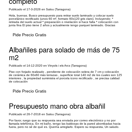
completo
Publicado el 17-3-2026 en Salou (Tarragona)
Hola, buenas. Busco presupuesto para retirar suelo laminado y colocar suelo
porcelánico rectificado (unos 60 m², formato 60x120 gris claro). Incluyendo: *
retirada del suelo actual * preparación o nivelación si hace falta * colocación con
junta fina El piso tiene 2 años y actualmente tengo parquet laminado. Gracias
Pide Precio Gratis
Albañiles para solado de más de 75
m2
Publicado el 14-12-2020 en Vinyols i els Arcs (Tarragona)
Piso con forjado realizado , pendiente de colocación solera de 7 cm y colocación
de cerámica de 60x60 más terrazas , superficie total 140 m2 de los cuales son 125
interiores , la propiedad suministra el porcela icono rectificado , se precisa calidad
de colocación
Pide Precio Gratis
Presupuesto mano obra albañil
Publicado el 26-7-2018 en Salou (Tarragona)
Por favor, ruego que su respuesta sea enviada por correo electrónico y no por
llamada telefónica. En mi baño, tengo las baldosas de la pared abombadas hacia
fuera, pero no sé de qué es. Querría arreglarlo. Espero su respuesta, Un saludo.