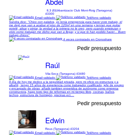
Abdel
8,3 (6)
Urbanitzacio Club Mont-Roig (Tarragona)
43300
Email validado
Teléfono validado
Sandra dice:
"Chico con palabra, yo tenia emergencia para hacer este trabajo, el
me dejó que van a acabar el piso de 120m² en una semana y tenían que quitar
gotelé, alisar y pintar, la verdad a la primera no le creo, pero cuando empiezan y
visto como trabajan me dicho que van a llegar, y si que lo han podido hacer... Buen
trabajo chicos"
4 veces contratado en Cronoshare
Pedir presupuesto
Raúl
Vila-Seca (Tarragona) 43480
Email validado
Teléfono validado
A día de hoy me dedico a la seguridad privada, pero mi oficio es estructura y a
albañil,, tengo 15 años de experiencia como trabajador cualificado, jefe de equipo
y encargado de obras, añadir tambien enperidoa de autónomo como empresa
constructora, hago todo tipo de reformas en mi tiempo libre, cocinas, baños,
techos, estructura de hormigón, piscinas ect....
Pedir presupuesto
Edwin
Reus (Tarragona) 43204
Email validado
Teléfono validado