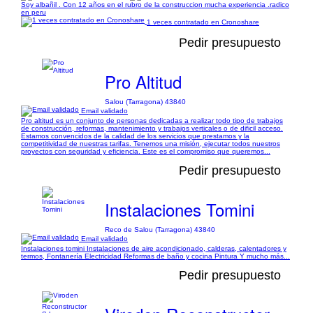
Soy albañil . Con 12 años en el rubro de la construccion mucha experiencia .radico
en peru
1 veces contratado en Cronoshare
Pedir presupuesto
Pro Altitud
Salou (Tarragona) 43840
Email validado
Pro altitud es un conjunto de personas dedicadas a realizar todo tipo de trabajos
de construcción, reformas, mantenimiento y trabajos verticales o de dificil acceso.
Estamos convencidos de la calidad de los servicios que prestamos y la
competitividad de nuestras tarifas. Tenemos una misión, ejecutar todos nuestros
proyectos con seguridad y eficiencia. Este es el compromiso que queremos...
Pedir presupuesto
Instalaciones Tomini
Reco de Salou (Tarragona) 43840
Email validado
Instalaciones tomini Instalaciones de aire acondicionado, calderas, calentadores y
termos, Fontanería Electricidad Reformas de baño y cocina Pintura Y mucho más...
Pedir presupuesto