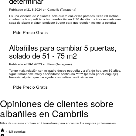
determinar
Publicado el 21-8-2024 en Cambrils (Tarragona)
Es una vivienda de 2 plantas, solo quiero enlucir las paredes, tiene 80 metros
cuadrados la superficie, y las paredes tienen 2,30 de alto. La idea es darle una
capa de plaste o algun producto bueno para que queden mejore la estetica
Pide Precio Gratis
Albañiles para cambiar 5 puertas,
solado de 51 - 75 m2
Publicado el 19-1-2023 en Reus (Tarragona)
Tengo mala relación con mi padre desde pequeña y a día de hoy, con 36 años,
sigue tratándome mal y haciéndome sentir una ****** (perdón por el lenguaje).
Necesito alguien que me ayude a sobrellevar está situación.
Pide Precio Gratis
Opiniones de clientes sobre
albañiles en Cambrils
Miles de usuarios confían en Cronoshare para encontrar los mejores profesionales
4.8/5 estrellas