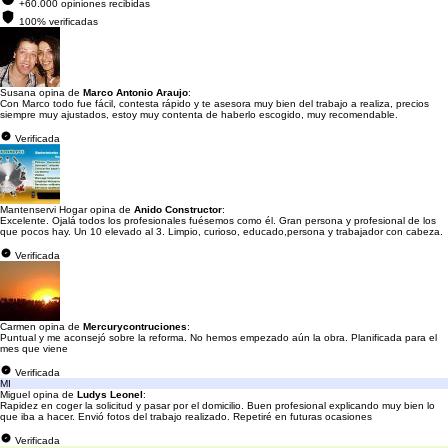
+60.000 opiniones recibidas
100% verificadas
Susana opina de
Marco Antonio Araujo
:
Con Marco todo fue fácil, contesta rápido y te asesora muy bien del trabajo a realiza, precios
siempre muy ajustados, estoy muy contenta de haberlo escogido, muy recomendable.
Verificada
Mantenservi Hogar opina de
Anido Constructor
:
Excelente. Ojalá todos los profesionales fuésemos como él. Gran persona y profesional de los
que pocos hay. Un 10 elevado al 3. Limpio, curioso, educado,persona y trabajador con cabeza.
Verificada
Carmen opina de
Mercurycontruciones
:
Puntual y me aconsejó sobre la reforma. No hemos empezado aún la obra. Planificada para el
mes que viene
Verificada
MI
Miguel opina de
Ludys Leonel
:
Rapidez en coger la solicitud y pasar por el domicilio. Buen profesional explicando muy bien lo
que iba a hacer. Envió fotos del trabajo realizado. Repetiré en futuras ocasiones
Verificada