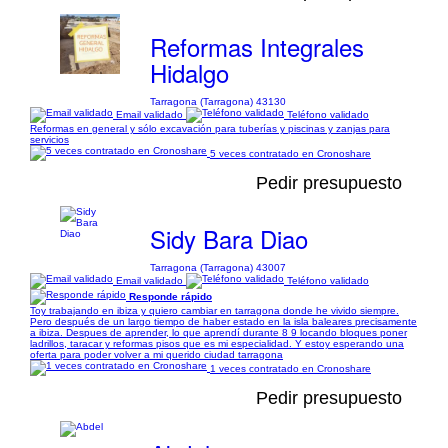
Reformas Integrales
Hidalgo
Tarragona (Tarragona) 43130
Email validado
Teléfono validado
Reformas en general y sólo excavación para tuberías y piscinas y zanjas para
servicios
5 veces contratado en Cronoshare
Pedir presupuesto
Sidy Bara Diao
Tarragona (Tarragona) 43007
Email validado
Teléfono validado
Responde rápido
Toy trabajando en ibiza y quiero cambiar en tarragona donde he vivido siempre.
Pero después de un largo tiempo de haber estado en la isla baleares precisamente
a ibiza. Despues de aprender, lo que aprendí durante 8 9 locando bloques poner
ladrillos, taracar y reformas pisos que es mi especialidad. Y estoy esperando una
oferta para poder volver a mi querido ciudad tarragona
1 veces contratado en Cronoshare
Pedir presupuesto