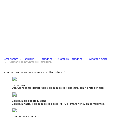
Cronoshare
Domicilio
Tarragona
Cambrils (Tarragona)
Alicatar o solar
Alicatar o solar Cambrils (Tarragona)
¿Por qué contratar profesionales de Cronoshare?
Es gratuito
Usa Cronoshare gratis: recibe presupuestos y contacta con 4 profesionales.
Compara precios de tu zona
Compara hasta 4 presupuestos desde tu PC o smartphone, sin compromiso.
Contrata con confianza