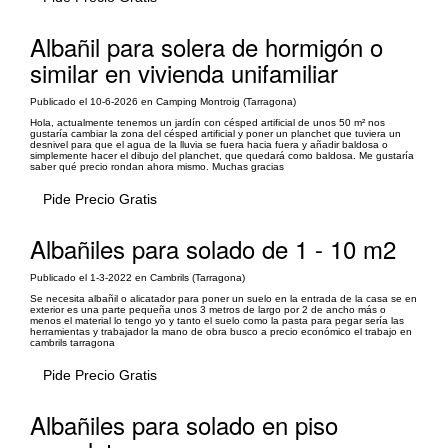
Albañil para solera de hormigón o
similar en vivienda unifamiliar
Publicado el 10-6-2026 en Camping Montroig (Tarragona)
Hola, actualmente tenemos un jardín con césped artificial de unos 50 m² nos
gustaría cambiar la zona del césped artificial y poner un planchet que tuviera un
desnivel para que el agua de la lluvia se fuera hacia fuera y añadir baldosa o
simplemente hacer el dibujo del planchet, que quedará como baldosa. Me gustaría
saber qué precio rondan ahora mismo. Muchas gracias
Pide Precio Gratis
Albañiles para solado de 1 - 10 m2
Publicado el 1-3-2022 en Cambrils (Tarragona)
Se necesita albañil o alicatador para poner un suelo en la entrada de la casa se en
exterior es una parte pequeña unos 3 metros de largo por 2 de ancho más o
menos el material lo tengo yo y tanto el suelo como la pasta para pegar sería las
herramientas y trabajador la mano de obra busco a precio económico el trabajo en
cambrils tarragona
Pide Precio Gratis
Albañiles para solado en piso