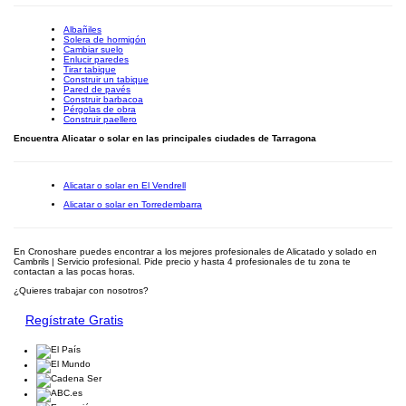
Albañiles
Solera de hormigón
Cambiar suelo
Enlucir paredes
Tirar tabique
Construir un tabique
Pared de pavés
Construir barbacoa
Pérgolas de obra
Construir paellero
Encuentra Alicatar o solar en las principales ciudades de Tarragona
Alicatar o solar en El Vendrell
Alicatar o solar en Torredembarra
En Cronoshare puedes encontrar a los mejores profesionales de Alicatado y solado en
Cambrils | Servicio profesional. Pide precio y hasta 4 profesionales de tu zona te
contactan a las pocas horas.
¿Quieres trabajar con nosotros?
Regístrate Gratis