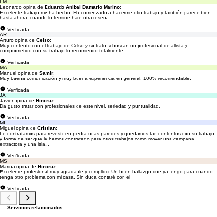
LM
Leonardo opina de
Eduardo Anibal Damario Marino
:
Excelente trabajo me ha hecho. Ha comenzado a hacerme otro trabajo y también parece bien
hasta ahora, cuando lo termine haré otra reseña.
Verificada
AR
Arturo opina de
Celso
:
Muy contento con el trabajo de Celso y su trato si buscan un profesional detallista y
comprometido con su trabajo lo recomiendo totalmente.
Verificada
MA
Manuel opina de
Samir
:
Muy buena comunicación y muy buena experiencia en general. 100% recomendable.
Verificada
JA
Javier opina de
Hinoruz
:
Da gusto tratar con profesionales de este nivel, seriedad y puntualidad.
Verificada
MI
Miguel opina de
Cristian
:
Le contratamos para revestir en piedra unas paredes y quedamos tan contentos con su trabajo
y forma de ser que le hemos contratado para otros trabajos como mover una campana
extractora y una isla...
Verificada
MS
Marina opina de
Hinoruz
:
Excelente profesional muy agradable y cumplidor Un buen hallazgo que ya tengo para cuando
tenga otro problema con mi casa. Sin duda contaré con el
Verificada
Servicios relacionados