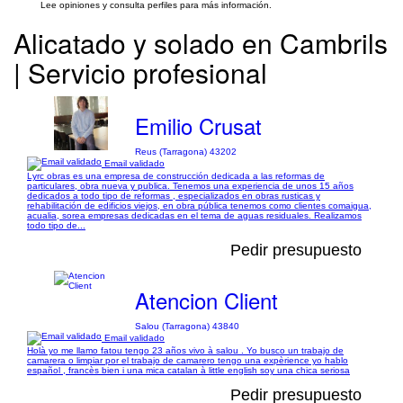
Lee opiniones y consulta perfiles para más información.
Alicatado y solado en Cambrils
| Servicio profesional
Emilio Crusat
Reus (Tarragona) 43202
Email validado
Lyrc obras es una empresa de construcción dedicada a las reformas de
particulares, obra nueva y publica. Tenemos una experiencia de unos 15 años
dedicados a todo tipo de reformas , especializados en obras rusticas y
rehabilitación de edificios viejos, en obra pública tenemos como clientes comaigua,
acualia, sorea empresas dedicadas en el tema de aguas residuales. Realizamos
todo tipo de...
Pedir presupuesto
Atencion Client
Salou (Tarragona) 43840
Email validado
Holà yo me llamo fatou tengo 23 años vivo à salou . Yo busco un trabajo de
camarera o limpiar por el trabajo de camarero tengo una expèrience yo hablo
español , francès bien i una mica catalan à little english soy una chica seriosa
Pedir presupuesto