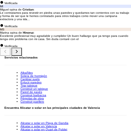
Verificada
MI
Miguel opina de
Cristian
:
Le contratamos para revestir en piedra unas paredes y quedamos tan contentos con su trabajo
y forma de ser que le hemos contratado para otros trabajos como mover una campana
extractora y una isla...
Verificada
MS
Marina opina de
Hinoruz
:
Excelente profesional muy agradable y cumplidor Un buen hallazgo que ya tengo para cuando
tenga otro problema con mi casa. Sin duda contaré con el
Verificada
Servicios relacionados
Albañiles
Solera de hormigón
Cambiar suelo
Enlucir paredes
Tirar tabique
Construir un tabique
Pared de pavés
Construir barbacoa
Pérgolas de obra
Construir paellero
Encuentra Alicatar o solar en las principales ciudades de Valencia
Alicatar o solar en Playa de Gandia
Alicatar o solar en Valencia
Alicatar o solar en Quart de Poblet