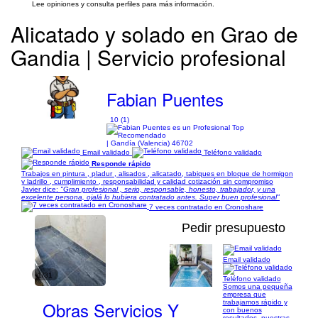
Lee opiniones y consulta perfiles para más información.
Alicatado y solado en Grao de
Gandia | Servicio profesional
Fabian Puentes
10 (1)
| Gandía (Valencia) 46702
Email validado
Teléfono validado
Responde rápido
Trabajos en pintura , pladur , alisados , alicatado, tabiques en bloque de hormigon
y ladrillo , cumplimiento , responsabilidad y calidad cotización sin compromiso
Javier dice:
"Gran profesional , serio, responsable, honesto, trabajador, y una
excelente persona, ojalá lo hubiera contratado antes. Super buen profesional"
7 veces contratado en Cronoshare
Pedir presupuesto
Email validado
1/31
Teléfono validado
Somos una pequeña
empresa que
Obras Servicios Y
trabajamos rápido y
con buenos
resultados, nuestras