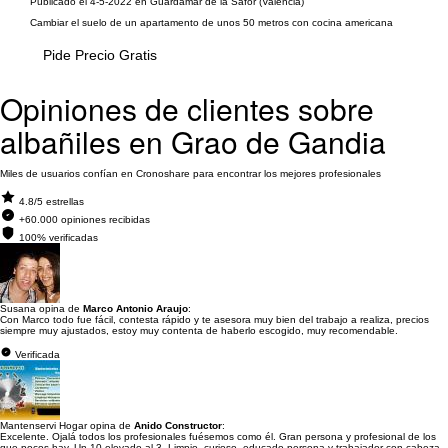
Publicado el 4-5-2022 en Guardamar de la Safor (Valencia)
Cambiar el suelo de un apartamento de unos 50 metros con cocina americana
Pide Precio Gratis
Opiniones de clientes sobre
albañiles en Grao de Gandia
Miles de usuarios confían en Cronoshare para encontrar los mejores profesionales
4.8/5 estrellas
+60.000 opiniones recibidas
100% verificadas
Susana opina de
Marco Antonio Araujo
:
Con Marco todo fue fácil, contesta rápido y te asesora muy bien del trabajo a realiza, precios
siempre muy ajustados, estoy muy contenta de haberlo escogido, muy recomendable.
Verificada
Mantenservi Hogar opina de
Anido Constructor
:
Excelente. Ojalá todos los profesionales fuésemos como él. Gran persona y profesional de los
que pocos hay. Un 10 elevado al 3. Limpio, curioso, educado,persona y trabajador con cabeza.