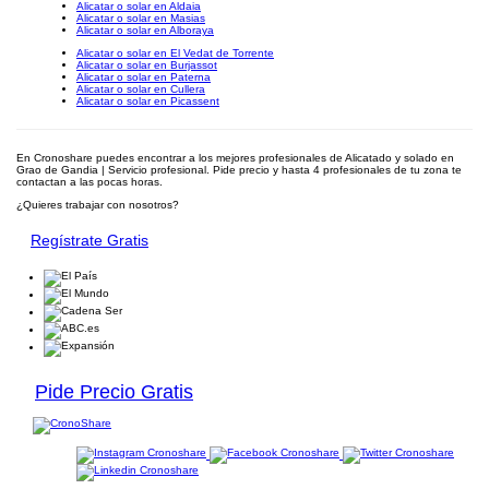
Alicatar o solar en Aldaia
Alicatar o solar en Masias
Alicatar o solar en Alboraya
Alicatar o solar en El Vedat de Torrente
Alicatar o solar en Burjassot
Alicatar o solar en Paterna
Alicatar o solar en Cullera
Alicatar o solar en Picassent
En Cronoshare puedes encontrar a los mejores profesionales de Alicatado y solado en
Grao de Gandia | Servicio profesional. Pide precio y hasta 4 profesionales de tu zona te
contactan a las pocas horas.
¿Quieres trabajar con nosotros?
Regístrate Gratis
Pide Precio Gratis