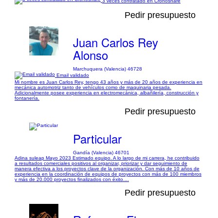
3 veces contratado en Cronoshare
Pedir presupuesto
Juan Carlos Rey
Alonso
Marchuquera (Valencia) 46728
Email validado
Mi nombre es Juan Carlos Rey, tengo 43 años y más de 20 años de experiencia en
mecánica automotriz tanto de vehículos como de maquinaria pesada.
Adicionalmente posee experiencia en electromecánica, albañilería, construcción y
fontanería.
Pedir presupuesto
Particular
Gandía (Valencia) 46701
Adina suleap Mayo 2023 Estimado equipo. A lo largo de mi carrera, he contribuido
a resultados comerciales positivos al organizar, priorizar y dar seguimiento de
manera efectiva a los proyectos clave de la organización. Con más de 10 años de
experiencia en la coordinación de equipos de proyectos con más de 100 miembros
y más de 20.000 proyectos finalizados con éxito....
Pedir presupuesto