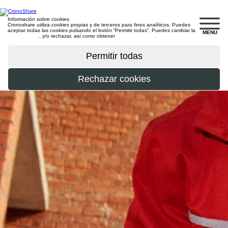
Información sobre cookies
Cronoshare utiliza cookies propias y de terceros para fines analíticos. Puedes
aceptar todas las cookies pulsando el botón “Permitir todas”. Puedes cambiar la
MENU
configuración
, y/o rechazar, así como obtener
más información
.