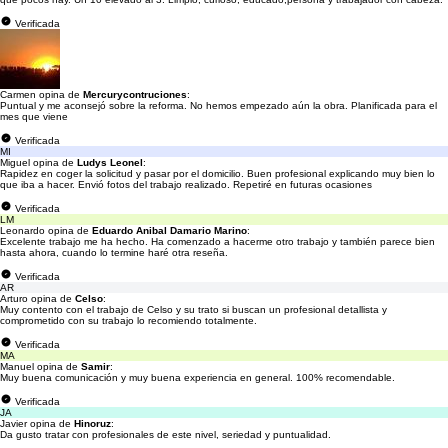
Verificada
Carmen opina de
Mercurycontruciones
:
Puntual y me aconsejó sobre la reforma. No hemos empezado aún la obra. Planificada para el
mes que viene
Verificada
MI
Miguel opina de
Ludys Leonel
:
Rapidez en coger la solicitud y pasar por el domicilio. Buen profesional explicando muy bien lo
que iba a hacer. Envió fotos del trabajo realizado. Repetiré en futuras ocasiones
Verificada
LM
Leonardo opina de
Eduardo Anibal Damario Marino
:
Excelente trabajo me ha hecho. Ha comenzado a hacerme otro trabajo y también parece bien
hasta ahora, cuando lo termine haré otra reseña.
Verificada
AR
Arturo opina de
Celso
:
Muy contento con el trabajo de Celso y su trato si buscan un profesional detallista y
comprometido con su trabajo lo recomiendo totalmente.
Verificada
MA
Manuel opina de
Samir
:
Muy buena comunicación y muy buena experiencia en general. 100% recomendable.
Verificada
JA
Javier opina de
Hinoruz
:
Da gusto tratar con profesionales de este nivel, seriedad y puntualidad.