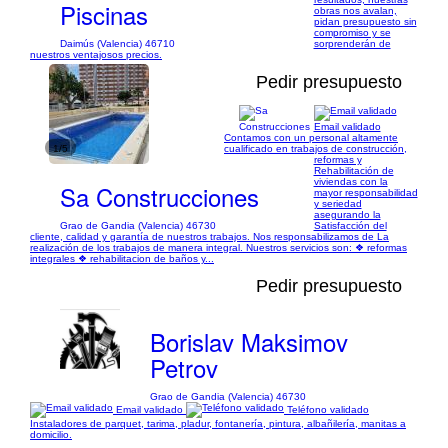
Piscinas
obras nos avalan,
pidan presupuesto sin
compromiso y se
Daimús (Valencia) 46710
sorprenderán de
nuestros ventajosos precios.
Pedir presupuesto
Email validado
Contamos con un personal altamente
1/5
cualificado en trabajos de construcción,
reformas y
Rehabilitación de
viviendas con la
Sa Construcciones
mayor responsabilidad
y seriedad
asegurando la
Grao de Gandia (Valencia) 46730
Satisfacción del
cliente, calidad y garantía de nuestros trabajos. Nos responsabilizamos de La
realización de los trabajos de manera integral. Nuestros servicios son: ❖ reformas
integrales ❖ rehabilitacion de baños y...
Pedir presupuesto
Borislav Maksimov
Petrov
Grao de Gandia (Valencia) 46730
Email validado
Teléfono validado
Instaladores de parquet, tarima, pladur, fontanería, pintura, albañilería, manitas a
domicilio.