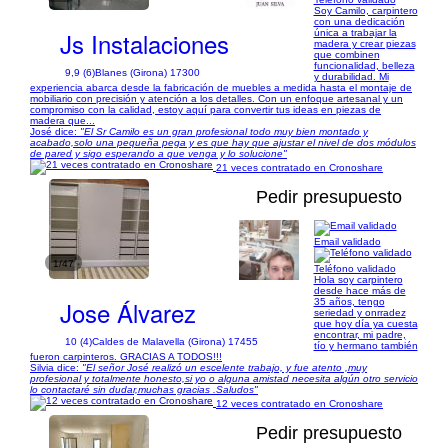
Soy Camilo, carpintero
con una dedicación
Js Instalaciones
única a trabajar la
madera y crear piezas
que combinen
funcionalidad, belleza
9,9 (6)
Blanes (Girona) 17300
y durabilidad. Mi
experiencia abarca desde la fabricación de muebles a medida hasta el montaje de
mobiliario con precisión y atención a los detalles. Con un enfoque artesanal y un
compromiso con la calidad, estoy aquí para convertir tus ideas en piezas de
madera que...
José dice:
"El Sr Camilo es un gran profesional todo muy bien montado y
acabado,solo una pequeña pega y es que hay que ajustar el nivel de dos módulos
de pared y sigo esperando a que venga y lo solucione"
21 veces contratado en Cronoshare
Pedir presupuesto
Email validado
1/47
Teléfono validado
Hola soy carpintero
desde hace más de
Jose Álvarez
35 años, tengo
seriedad y onrradez
que hoy día ya cuesta
encontrar, mi padre,
10 (4)
Caldes de Malavella (Girona) 17455
tío y hermano también
fueron carpinteros. GRACIAS A TODOS!!!
Silvia dice:
"El señor José realizó un escelente trabajo, y fue atento ,muy
profesional y totalmente honesto,si yo o alguna amistad necesita algún otro servicio
lo contactaré sin dudar,muchas gracias .Saludos"
12 veces contratado en Cronoshare
Pedir presupuesto