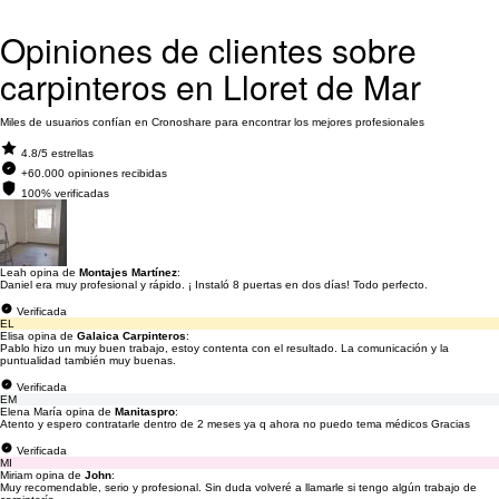
Opiniones de clientes sobre
carpinteros en Lloret de Mar
Miles de usuarios confían en Cronoshare para encontrar los mejores profesionales
4.8/5 estrellas
+60.000 opiniones recibidas
100% verificadas
Leah opina de
Montajes Martínez
:
Daniel era muy profesional y rápido. ¡ Instaló 8 puertas en dos días! Todo perfecto.
Verificada
EL
Elisa opina de
Galaica Carpinteros
:
Pablo hizo un muy buen trabajo, estoy contenta con el resultado. La comunicación y la
puntualidad también muy buenas.
Verificada
EM
Elena María opina de
Manitaspro
:
Atento y espero contratarle dentro de 2 meses ya q ahora no puedo tema médicos Gracias
Verificada
MI
Miriam opina de
John
:
Muy recomendable, serio y profesional. Sin duda volveré a llamarle si tengo algún trabajo de