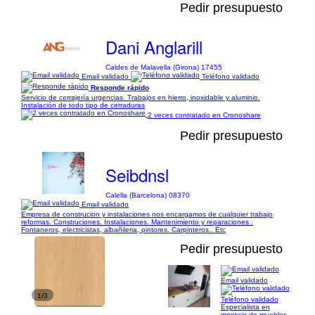
Pedir presupuesto
Dani Anglarill
Caldes de Malavella (Girona) 17455
Email validado
Teléfono validado
Responde rápido
Servicio de cerrajería urgencias. Trabajos en hierro, inoxidable y aluminio.
Instalación de todo tipo de cerraduras
2 veces contratado en Cronoshare
Pedir presupuesto
Seibdnsl
Calella (Barcelona) 08370
Email validado
Empresa de construcion y instalaciones nos encargamos de cualquier trabajo
reformas. Construciones. Instalaciones. Mantenimiento y reparaciones .
Fontaneros, electricistas, albañileria, pintores. Carpinteros.. Etc
Pedir presupuesto
Email validado
1/3
Teléfono validado
Especialista en
montaje de muebles