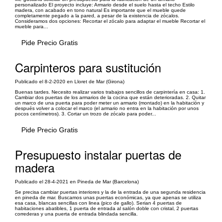
personalizado El proyecto incluye: Armario desde el suelo hasta el techo Estilo
madera, con acabado en tono natural Es importante que el mueble quede
completamente pegado a la pared, a pesar de la existencia de zócalos.
Consideramos dos opciones: Recortar el zócalo para adaptar el mueble Recortar el
mueble para...
Pide Precio Gratis
Carpinteros para sustitución
Publicado el 8-2-2020 en Lloret de Mar (Girona)
Buenas tardes. Necesito realizar varios trabajos sencillos de carpintería en casa: 1.
Cambiar dos puertas de los armarios de la cocina que están deterioradas. 2. Quitar
un marco de una puerta para poder meter un armario (montado) en la habitación y
después volver a colocar el marco (el armario no entra en la habitación por unos
pocos centímetros). 3. Cortar un trozo de zócalo para poder...
Pide Precio Gratis
Presupuesto instalar puertas de
madera
Publicado el 28-4-2021 en Pineda de Mar (Barcelona)
Se precisa cambiar puertas interiores y la de la entrada de una segunda residencia
en pineda de mar. Buscamos unas puertas económicas, ya que apenas se utiliza
esa casa, blancas sencillas con linea (pico de gallo). Serian 4 puertas de
habitaciones abatibles, 1 puerta de entrada al salón doble con cristal, 2 puertas
correderas y una puerta de entrada blindada sencilla.