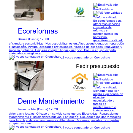
Email validado
1/3
Teléfono validado
En ecoreformas bcn,
ofrecemos servicios
Ecoreformas
completos de
reformas y
mantenimiento en
barcelona,
Blanes (Girona) 17300
garantizando calidad,
eficiencia y sostenibilidad. Nos especializamos en: Aires acondicionados: reparación
e instalación. Pintura: acabados profesionales. Vaciado de espacios: renovación y
limpieza profunda. Limpieza integral: hogar y negocio. Con un equipo experto,
materiales ecológicos y...
2 veces contratado en Cronoshare
Pedir presupuesto
Email validado
1/3
Teléfono validado
Soy autónomo con
amplia experiencia en
Deme Mantenimiento
el sector,
especializado en
tareas de
mantenimiento e
Tossa de Mar (Girona) 17320
instalaciones en
viviendas y locales. Ofrezco un servicio completo en: Electricidad: Reparaciones,
mantenimiento e instalaciones nuevas. Fontanería: Soluciones rápidas y eficaces
para todo tipo de averías o mejoras. Albañilería: Reformas parciales o completas
adaptadas a tus...
4 veces contratado en Cronoshare