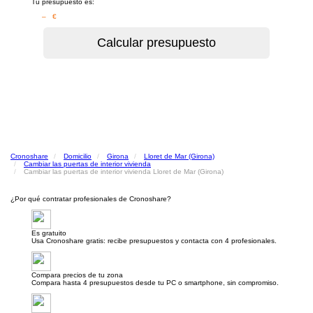
Tu presupuesto es:
– €
Cronoshare
Domicilio
Girona
Lloret de Mar (Girona)
Cambiar las puertas de interior vivienda
Cambiar las puertas de interior vivienda Lloret de Mar (Girona)
¿Por qué contratar profesionales de Cronoshare?
Es gratuito
Usa Cronoshare gratis: recibe presupuestos y contacta con 4 profesionales.
Compara precios de tu zona
Compara hasta 4 presupuestos desde tu PC o smartphone, sin compromiso.