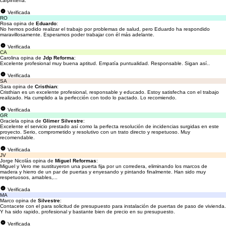
carpintería.
Verificada
RO
Rosa opina de
Eduardo
:
No hemos podido realizar el trabajo por problemas de salud, pero Eduardo ha respondido
maravillosamente. Esperamos poder trabajar con él más adelante.
Verificada
CA
Carolina opina de
Jdp Reforma
:
Excelente profesional muy buena aptitud. Empatía puntualidad. Responsable. Sigan así..
Verificada
SA
Sara opina de
Cristhian
:
Cristhian es un excelente profesional, responsable y educado. Estoy satisfecha con el trabajo
realizado. Ha cumplido a la perfección con todo lo pactado. Lo recomiendo.
Verificada
GR
Graciela opina de
Glimer Silvestre
:
Excelente el servicio prestado así como la perfecta resolución de incidencias surgidas en este
proyecto. Serio, comprometido y resolutivo con un trato directo y respetuoso. Muy
recomendable.
Verificada
JV
Jorge Nicolás opina de
Miguel Reformas
:
Miguel y Vero me sustituyeron una puerta fija por un corredera, eliminando los marcos de
madera y hierro de un par de puertas y enyesando y pintando finalmente. Han sido muy
respetuosos, amables,...
Verificada
MA
Marco opina de
Silvestre
:
Contacete con el para solicitud de presupuesto para instalación de puertas de paso de vivienda.
Y ha sido rapido, profesional y bastante bien de precio en su presupuesto.
Verificada