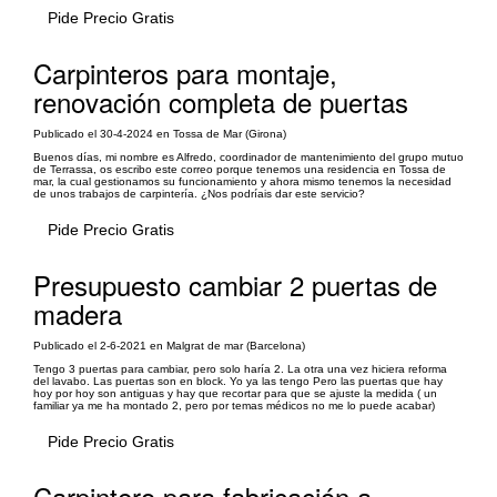
Pide Precio Gratis
Carpinteros para montaje,
renovación completa de puertas
Publicado el 30-4-2024 en Tossa de Mar (Girona)
Buenos días, mi nombre es Alfredo, coordinador de mantenimiento del grupo mutuo
de Terrassa, os escribo este correo porque tenemos una residencia en Tossa de
mar, la cual gestionamos su funcionamiento y ahora mismo tenemos la necesidad
de unos trabajos de carpintería. ¿Nos podríais dar este servicio?
Pide Precio Gratis
Presupuesto cambiar 2 puertas de
madera
Publicado el 2-6-2021 en Malgrat de mar (Barcelona)
Tengo 3 puertas para cambiar, pero solo haría 2. La otra una vez hiciera reforma
del lavabo. Las puertas son en block. Yo ya las tengo Pero las puertas que hay
hoy por hoy son antiguas y hay que recortar para que se ajuste la medida ( un
familiar ya me ha montado 2, pero por temas médicos no me lo puede acabar)
Pide Precio Gratis
Carpintero para fabricación a