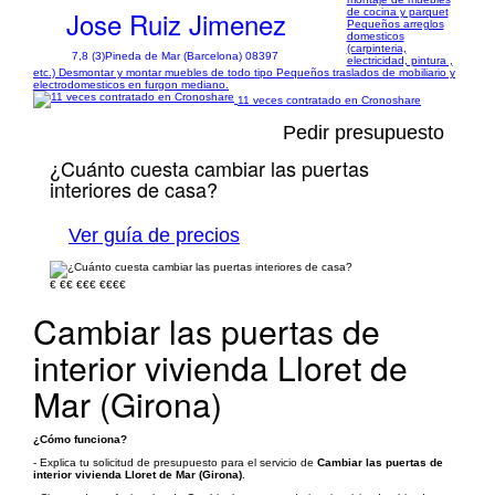
Jose Ruiz Jimenez
de cocina y parquet
Pequeños arreglos
domesticos
(carpinteria,
7,8 (3)
Pineda de Mar (Barcelona) 08397
electricidad, pintura ,
etc.) Desmontar y montar muebles de todo tipo Pequeños traslados de mobiliario y
electrodomesticos en furgon mediano.
11 veces contratado en Cronoshare
Pedir presupuesto
¿Cuánto cuesta cambiar las puertas
interiores de casa?
Ver guía de precios
€
€€
€€€
€€€€
Cambiar las puertas de
interior vivienda Lloret de
Mar (Girona)
¿Cómo funciona?
- Explica tu solicitud de presupuesto para el servicio de
Cambiar las puertas de
interior vivienda Lloret de Mar (Girona)
.