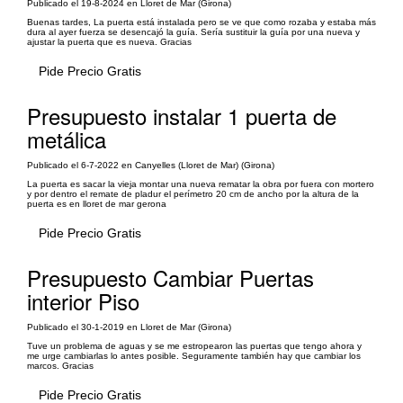
Publicado el 19-8-2024 en Lloret de Mar (Girona)
Buenas tardes, La puerta está instalada pero se ve que como rozaba y estaba más
dura al ayer fuerza se desencajó la guía. Sería sustituir la guía por una nueva y
ajustar la puerta que es nueva. Gracias
Pide Precio Gratis
Presupuesto instalar 1 puerta de
metálica
Publicado el 6-7-2022 en Canyelles (Lloret de Mar) (Girona)
La puerta es sacar la vieja montar una nueva rematar la obra por fuera con mortero
y por dentro el remate de pladur el perímetro 20 cm de ancho por la altura de la
puerta es en lloret de mar gerona
Pide Precio Gratis
Presupuesto Cambiar Puertas
interior Piso
Publicado el 30-1-2019 en Lloret de Mar (Girona)
Tuve un problema de aguas y se me estropearon las puertas que tengo ahora y
me urge cambiarlas lo antes posible. Seguramente también hay que cambiar los
marcos. Gracias
Pide Precio Gratis