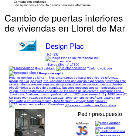
Contrata con confianza
Lee opiniones y consulta perfiles para más información.
Cambio de puertas interiores
de viviendas en Lloret de Mar
Design Plac
9,9 (15)
| Blanes (Girona) 17300
Email validado
Teléfono validado
Responde rápido
Hola, mi nombre es lahcen,. Nos encargamos de hacer todo tipo de reformas,
pladur, pintura, parquet, etc. Contamos con una amplía experiencia prestando este
servicio, donde nos encargamos siempre de ofrecer los mejor a nuestros clientes,
ofreciéndoles todo tipo de garantías. Nuestros presupuestos son personalizados,
ya que nos adaptamos a cada uno de los casos de los clientes. Cumplimos con...
Josué dice:
"Lahcen, nuestro profesional, un 10!!! Lo recomiendo 1 y 1000 veces!!!
Un chico muy trabajador y responsable, junto con sus compañeros, hicieron un
gran trabajo en tiempo récord y bien hecho!!!! Les doy 1000 gracias."
23 veces contratado en Cronoshare
Pedir presupuesto
Email validado
1/9
Teléfono validado