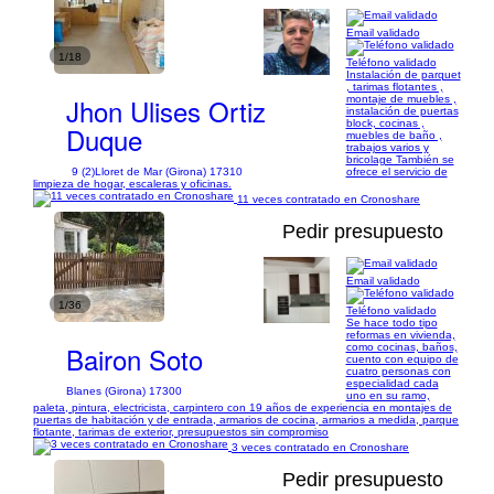
Email validado
1/18
Teléfono validado
Instalación de parquet
, tarimas flotantes ,
Jhon Ulises Ortiz
montaje de muebles ,
instalación de puertas
block, cocinas ,
Duque
muebles de baño ,
trabajos varios y
bricolage También se
9 (2)
Lloret de Mar (Girona) 17310
ofrece el servicio de
limpieza de hogar, escaleras y oficinas.
11 veces contratado en Cronoshare
Pedir presupuesto
Email validado
1/36
Teléfono validado
Se hace todo tipo
reformas en vivienda,
Bairon Soto
como cocinas, baños,
cuento con equipo de
cuatro personas con
especialidad cada
Blanes (Girona) 17300
uno en su ramo,
paleta, pintura, electricista, carpintero con 19 años de experiencia en montajes de
puertas de habitación y de entrada, armarios de cocina, armarios a medida, parque
flotante, tarimas de exterior, presupuestos sin compromiso
3 veces contratado en Cronoshare
Pedir presupuesto