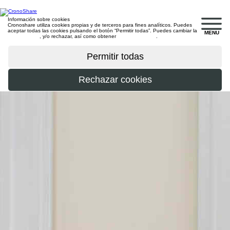
Información sobre cookies
Cronoshare utiliza cookies propias y de terceros para fines analíticos. Puedes
aceptar todas las cookies pulsando el botón “Permitir todas”. Puedes cambiar la
MENU
configuración
, y/o rechazar, así como obtener
más información
.