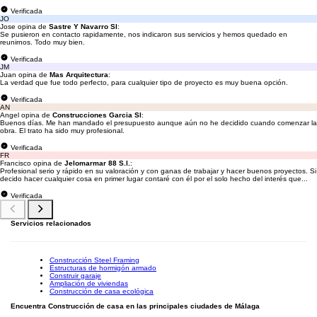
Verificada
JO
Jose opina de
Sastre Y Navarro Sl
:
Se pusieron en contacto rapidamente, nos indicaron sus servicios y hemos quedado en
reunirnos. Todo muy bien.
Verificada
JM
Juan opina de
Mas Arquitectura
:
La verdad que fue todo perfecto, para cualquier tipo de proyecto es muy buena opción.
Verificada
AN
Angel opina de
Construcciones Garcia Sl
:
Buenos días. Me han mandado el presupuesto aunque aún no he decidido cuando comenzar la
obra. El trato ha sido muy profesional.
Verificada
FR
Francisco opina de
Jelomarmar 88 S.l.
:
Profesional serio y rápido en su valoración y con ganas de trabajar y hacer buenos proyectos. Si
decido hacer cualquier cosa en primer lugar contaré con él por el solo hecho del interés que...
Verificada
Servicios relacionados
Construcción Steel Framing
Estructuras de hormigón armado
Construir garaje
Ampliación de viviendas
Construcción de casa ecológica
Encuentra Construcción de casa en las principales ciudades de Málaga