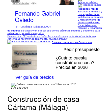
1/24
Teléfono validado
Responde rápido
Fernando Gabriel
Electricista formado y
con experiencia en
Oviedo
instalación, reparación
y mantenimiento de
sistemas eléctricos.
Especializado en
9,7 (2)
Málaga (Málaga) 29004
montaje y reparación
de cuadros eléctricos y en ofrecer soluciones eléctricas seguras y eficientes para
viviendas y pequeños negocios
Dolores dice:
"El perfecto en todos los aspectos muy profesional en todo muy
contenta lo recomiendo totalmente, muchas gracias"
5 veces contratado en Cronoshare
Pedir presupuesto
¿Cuánto cuesta
construir una casa?
Precios en 2026
1/4
Ver guía de precios
€
€€
€€€
€€€€
Construcción de casa
Cártama (Málaga)