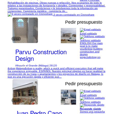
Rehabilitación de piscinas. Obras nuevas o refacción. Nos ocupamos de todo lo
relativo a las instalaciones de fontanería y detalles. Compromiso y responsabilidad.
Trabajos garantizados. Contáctenos y le brindaremos toda la información sin
compromiso. Carpintería metálica - carpintería de...
3 veces contratado en Cronoshare
Pedir presupuesto
Email validado
1/14
Teléfono validado
ENGLISH Our main
goal is to make
Parvu Construction
your&nbsp;building
construction and
design
Design
projects&nbsp;on
Alhaurín el Grande (Málaga) 29120
&nbsp;Malaga&nbsp;a reality, which a quick and efficient execution that will make
the experience enjoyable. ESPAÑOL Nuestro principal objetivo es hacer realidad la
construcción de su Casa y apartamentos y los proyectos de diseño en Malaga, lo
que es una ejecución rápida y eficiente que...
Pedir presupuesto
Email validado
1/13
Teléfono validado
Responde rápido
Juan Pedro Cano
Somos una pequeña