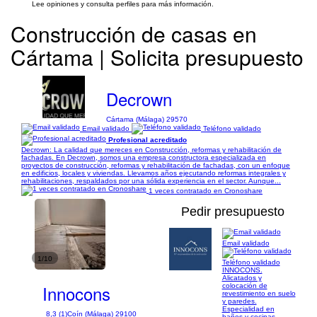
Lee opiniones y consulta perfiles para más información.
Construcción de casas en
Cártama | Solicita presupuesto
Decrown
Cártama (Málaga) 29570
Email validado
Teléfono validado
Profesional acreditado
Decrown: La calidad que mereces en Construcción, reformas y rehabilitación de
fachadas. En Decrown, somos una empresa constructora especializada en
proyectos de construcción, reformas y rehabilitación de fachadas, con un enfoque
en edificios, locales y viviendas. Llevamos años ejecutando reformas integrales y
rehabilitaciones, respaldados por una sólida experiencia en el sector. Aunque...
1 veces contratado en Cronoshare
Pedir presupuesto
Email validado
1/10
Teléfono validado
INNOCONS.
Alicatados y
Innocons
colocación de
revestimiento en suelo
y paredes.
Especialidad en
8,3 (1)
Coín (Málaga) 29100
baños y cocinas.