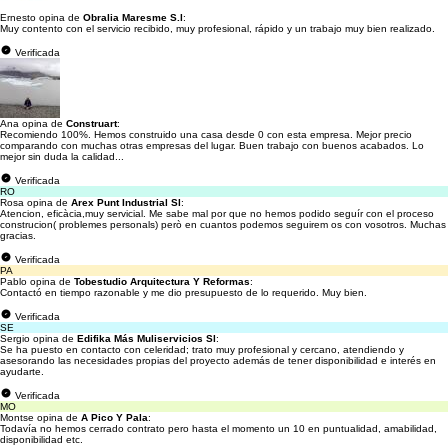
Ernesto opina de
Obralia Maresme S.l
:
Muy contento con el servicio recibido, muy profesional, rápido y un trabajo muy bien realizado.
Verificada
Ana opina de
Construart
:
Recomiendo 100%. Hemos construido una casa desde 0 con esta empresa. Mejor precio
comparando con muchas otras empresas del lugar. Buen trabajo con buenos acabados. Lo
mejor sin duda la calidad...
Verificada
RO
Rosa opina de
Arex Punt Industrial Sl
:
Atencion, eficàcia,muy servicial. Me sabe mal por que no hemos podido seguír con el proceso
construcion( problemes personals) però en cuantos podemos seguirem os con vosotros. Muchas
gracias.
Verificada
PA
Pablo opina de
Tobestudio Arquitectura Y Reformas
:
Contactó en tiempo razonable y me dio presupuesto de lo requerido. Muy bien.
Verificada
SE
Sergio opina de
Edifika Más Muliservicios Sl
:
Se ha puesto en contacto con celeridad; trato muy profesional y cercano, atendiendo y
asesorando las necesidades propias del proyecto además de tener disponibilidad e interés en
ayudarte.
Verificada
MO
Montse opina de
A Pico Y Pala
:
Todavía no hemos cerrado contrato pero hasta el momento un 10 en puntualidad, amabilidad,
disponibilidad etc.