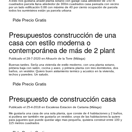
A esto nos gustaría añadir planta sótano con garaje casa alrededor de 150 m
cuadrados parcela llana alrededor de 300m cuadrados casa pareada con vecino
por un lado edificación 0.68 con máximo de 40 por ciento ocupación de parcela
todos los suministros están ya parcela urbana
Pide Precio Gratis
Presupuestos construcción de una
casa con estilo moderna o
contemporánea de más de 2 plant
Publicado el 28-7-2020 en Alhaurín de la Torre (Málaga)
Buenas tardes. Sería una vivienda de estilo moderno, con una planta sotano,
primera baja con salón, cocina y aseo, y primera planta con tres dormitorios, dos
baños, un vestidor. Quiero buen aislamiento termico y acustico en la vivienda,
techos y paredes. Un saludo.
Pide Precio Gratis
Presupuesto de construcción casa
Publicado el 25-4-2018 en Escaleras Estacion de Cartama (Málaga)
Me gustaría una casa de una sola planta, que conste de 4 habitaciones y 2 baños,
si pudiera ser también me gustaría un vestidor, unas de las habitaciones la quiero
para juguetes que puede quedar algo mas pequeña, quisiera construir entre 100 y
115 metros cuadrados