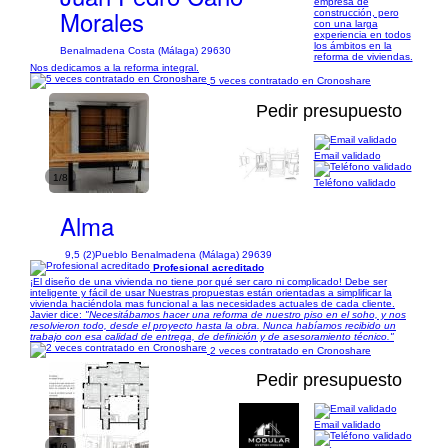
empresa de
Morales
construcción, pero
con una larga
experiencia en todos
los ámbitos en la
Benalmadena Costa (Málaga) 29630
reforma de viviendas.
Nos dedicamos a la reforma integral.
5 veces contratado en Cronoshare
Pedir presupuesto
Email validado
1/8
Teléfono validado
Alma
9,5 (2)
Pueblo Benalmadena (Málaga) 29639
Profesional acreditado
¡El diseño de una vivienda no tiene por qué ser caro ni complicado! Debe ser
inteligente y fácil de usar Nuestras propuestas están orientadas a simplificar la
vivienda haciéndola mas funcional a las necesidades actuales de cada cliente.
Javier dice:
"Necesitábamos hacer una reforma de nuestro piso en el soho, y nos
resolvieron todo, desde el proyecto hasta la obra. Nunca habíamos recibido un
trabajo con esa calidad de entrega, de definición y de asesoramiento técnico."
2 veces contratado en Cronoshare
Pedir presupuesto
Email validado
1/6