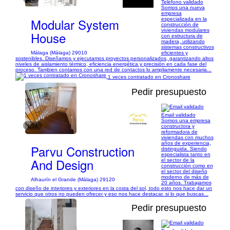
Teléfono validado
Somos una nueva
empresa
Modular System
especializada en la
construcción de
viviendas modulares
House
con estructura de
madera, utilizando
sistemas constructivos
Málaga (Málaga) 29010
eficientes y
sostenibles. Diseñamos y ejecutamos proyectos personalizados, garantizando altos
niveles de aislamiento térmico, eficiencia energética y precisión en cada fase del
proceso. Tambien contamos con una red de contactos lo ampliamente necesaria...
1 veces contratado en Cronoshare
Pedir presupuesto
Email validado
Somos una empresa
1/14
constructora y
reformadora de
viviendas con muchos
años de experiencia,
Parvu Construction
distinguida. Siendo
especialista tanto en
And Design
el sector de la
construcción como en
el sector del diseño
moderno de más de
Alhaurín el Grande (Málaga) 29120
20 años. Trabajamos
con diseño de interiores y exteriores en la costa del sol, todo esto nos hace dar un
servicio que otros no pueden ofrecer y eso nos hace destacar. si lo que buscas...
Pedir presupuesto