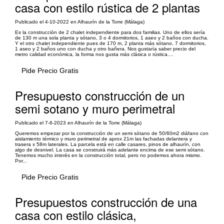
casa con estilo rústica de 2 plantas
Publicado el 4-10-2022 en Alhaurín de la Torre (Málaga)
Es la construcción de 2 chalet independiente para dos familias. Uno de ellos sería
de 130 m una sola planta y sótano, 3 o 4 dormitorios, 1 aseo y 2 baños con ducha.
Y el otro chalet independiente pues de 170 m, 2 planta más sótano, 7 dormitorios,
1 aseo y 2 baños uno con ducha y otro bañera. Nos gustaría saber precio del
metro calidad económica, la forma nos gusta más clásica o rústica....
Pide Precio Gratis
Presupuesto construcción de un
semi sotano y muro perimetral
Publicado el 7-6-2023 en Alhaurín de la Torre (Málaga)
Queremos empezar por la construcción de un semi sótano de 50/60m2 diáfano con
aislamiento térmico y muro perimetral de aprox 21m las fachadas delantera y
trasera x 58m laterales. La parcela está en calle casares, pinos de alhaurín, con
algo de desnivel. La casa se construirá más adelante encima de ese semi sótano.
Tenemos mucho interés en la construcción total, pero no podemos ahora mismo.
Por...
Pide Precio Gratis
Presupuestos construcción de una
casa con estilo clásica,