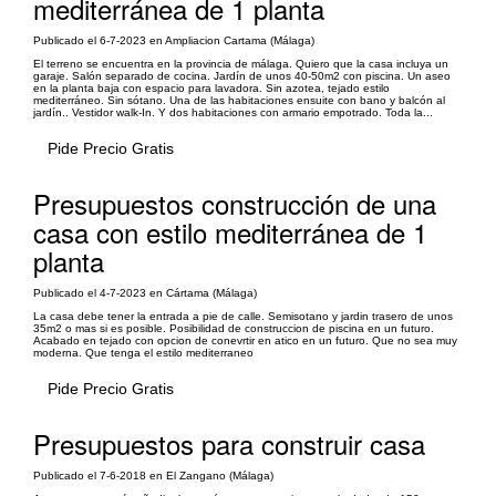
mediterránea de 1 planta
Publicado el 6-7-2023 en Ampliacion Cartama (Málaga)
El terreno se encuentra en la provincia de málaga. Quiero que la casa incluya un
garaje. Salón separado de cocina. Jardín de unos 40-50m2 con piscina. Un aseo
en la planta baja con espacio para lavadora. Sin azotea, tejado estilo
mediterráneo. Sin sótano. Una de las habitaciones ensuite con bano y balcón al
jardín.. Vestidor walk-In. Y dos habitaciones con armario empotrado. Toda la...
Pide Precio Gratis
Presupuestos construcción de una
casa con estilo mediterránea de 1
planta
Publicado el 4-7-2023 en Cártama (Málaga)
La casa debe tener la entrada a pie de calle. Semisotano y jardin trasero de unos
35m2 o mas si es posible. Posibilidad de construccion de piscina en un futuro.
Acabado en tejado con opcion de conevrtir en atico en un futuro. Que no sea muy
moderna. Que tenga el estilo mediterraneo
Pide Precio Gratis
Presupuestos para construir casa
Publicado el 7-6-2018 en El Zangano (Málaga)