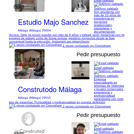
Email validado
1/11
Teléfono validado
Soy arquitecta con
más de 10 años de
Estudio Majo Sanchez
experiencia en
proyectos
residenciales,
interiorismo y
Málaga (Málaga) 29004
documentación
técnica. Dirijo mi propio estudio por más de 8 años y trabajé tanto presencial con mi
equipos de trabajo como de forma remota, gestiono proyectos desde la fase
conceptual hasta la ejecución. Instagram arq.mjsanchezm
1 veces contratado en Cronoshare
Pedir presupuesto
Email validado
1/100
Teléfono validado
Empresa
especializada en
Construtodo Málaga
reformas de viviendas
y locales comerciales ,
experiencia y
profesionalidad
Málaga (Málaga) 29010
garantizada con todo
tipo de garantías. Puntualidad y profesionalidad es nuestra definición
2 veces contratado en Cronoshare
Pedir presupuesto
Email validado