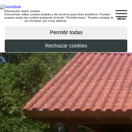
Información sobre cookies
Cronoshare utiliza cookies propias y de terceros para fines analíticos. Puedes
aceptar todas las cookies pulsando el botón “Permitir todas”. Puedes cambiar la
MENU
configuración
, y/o rechazar, así como obtener
más información
.