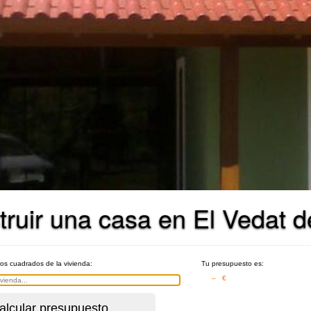
ruir una casa en El Vedat d
ros cuadrados de la vivienda:
Tu presupuesto es:
– €