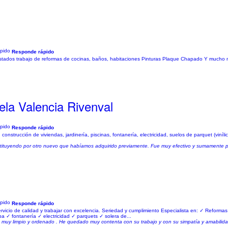
Responde rápido
 estados trabajo de reformas de cocinas, baños, habitaciones Pinturas Plaque Chapado Y mucho
la Valencia Rivenval
Responde rápido
construcción de viviendas, jardinería, piscinas, fontanería, electricidad, suelos de parquet (viníli
stituyendo por otro nuevo que habíamos adquirido previamente. Fue muy efectivo y sumamente prof
Responde rápido
ervicio de calidad y trabajar con excelencia. Seriedad y cumplimiento Especialista en: ✓ Reformas
a ✓ fontanería ✓ electricidad ✓ parquets ✓ solera de...
, muy limpio y ordenado . He quedado muy contenta con su trabajo y con su simpatía y amabilidad