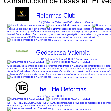
Construcción de casas en El Ved
Reformas Club
10 (4)
Valencia (Valencia) 46001 Mercado Central
Email validado
Teléfono validado
Presupuesto gratuito y sin compromiso ☎ Proyectos de reformas totales y parciales. Desar
obras Una buena gestión del proyecto significa cumplir el tiempo y presupuesto acordado
Ismael Secada dice:
"Trato cercano, presupuesto superrápido, puntuales y muy buenos con
Los recomiendo al 200% tanto lorenzo como pascual son muy recomendables."
4 veces contratado en Cronoshare
Gedescasa Valencia
10 (11)
Valencia (Valencia) 46007 Arrancapins Jesus
Email validado
Teléfono validado
Gedescasa es la empresa líder de reformas integrales en España con presupuesto y plazo 
confianza. Trabajamos con materiales de calidad, plazos establecidos y presupuestos cerra
Antonia Cortés dice:
"Buscaba una empresa de confianza y puedo decir que no me equivoq
estimado. Además, me dieron a elegir entre varios acabados y se adaptaron a mis necesid
1 veces contratado en Cronoshare
The Title Reformas
Torrent (Valencia) 46900
Email validado
Teléfono validado
En THETITLE DECORACIÓN REFORMAS desarrollamos proyectos completos de decoración, ref
decoración y reformas de restaurantes, bares y hostelería.
3 veces contratado en Cronoshare