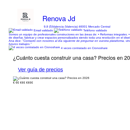
Renova Jd
9,8 (5)
Valencia (Valencia) 46001 Mercado Central
Email validado
Teléfono validado
Somos un equipo de profesionales constructores en las áreas de: • Reformas integrales. • I
de diseñar, fabricar y crear espacios personalizados siendo toda una revolución en el dis
Ana dice:
"Contactó con nosotros al día siguiente de preguntar en vuestra plataforma, vin
futuros trabajos."
4 veces contratado en Cronoshare
¿Cuánto cuesta construir una casa? Precios en 2
Ver guía de precios
€
€€
€€€
€€€€