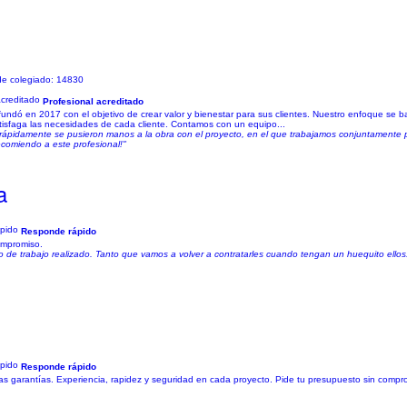
de colegiado: 14830
Profesional acreditado
 fundó en 2017 con el objetivo de crear valor y bienestar para sus clientes. Nuestro enfoque se 
satisfaga las necesidades de cada cliente. Contamos con un equipo...
 y rápidamente se pusieron manos a la obra con el proyecto, en el que trabajamos conjuntamente p
ecomiendo a este profesional!"
a
Responde rápido
ompromiso.
de trabajo realizado. Tanto que vamos a volver a contratarles cuando tengan un huequito ellos. 
Responde rápido
 las garantías. Experiencia, rapidez y seguridad en cada proyecto. Pide tu presupuesto sin compr