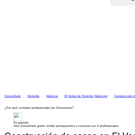
Cronoshare
Domicilio
Valencia
El Vedat de Torrente (Valencia)
Construcción 
¿Por qué contratar profesionales de Cronoshare?
Es gratuito
Usa Cronoshare gratis: recibe presupuestos y contacta con 4 profesionales.