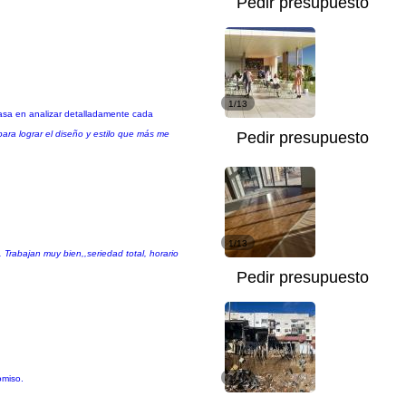
Pedir presupuesto
1/13
basa en analizar detalladamente cada
ara lograr el diseño y estilo que más me
Pedir presupuesto
1/13
Trabajan muy bien,,seriedad total, horario
Pedir presupuesto
omiso.
1/10