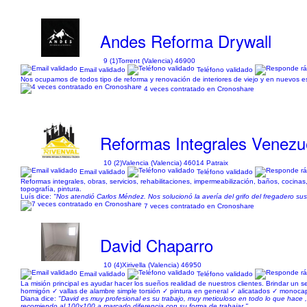
Andes Reforma Drywall
9 (1)
Torrent (Valencia) 46900
Email validado
Teléfono validado
Nos ocupamos de todos tipo de reforma y renovación de interiores de viejo y en nuevos
4 veces contratado en Cronoshare
Reformas Integrales Venezue
10 (2)
Valencia (Valencia) 46014 Patraix
Email validado
Teléfono validado
Reformas integrales, obras, servicios, rehabilitaciones, impermeabilización, baños, cocinas, 
topografía, pintura.
Luís dice:
"Nos atendió Carlos Méndez. Nos solucionó la avería del grifo del fregadero su
7 veces contratado en Cronoshare
David Chaparro
10 (4)
Xirivella (Valencia) 46950
Email validado
Teléfono validado
La misión principal es ayudar hacer los sueños realidad de nuestros clientes. Brindar un s
hormigón ✓ vallas de alambre simple torsión ✓ pintura en general ✓ alicatados ✓ monocap
Diana dice:
"David es muy profesional es su trabajo, muy meticuloso en todo lo que hace 
recomiendo al 100x100 a marcado diferencia con su forma de trabajar."