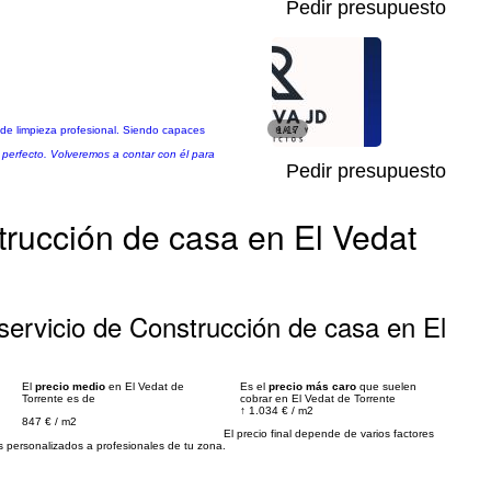
Pedir presupuesto
o de limpieza profesional. Siendo capaces
1/17
o perfecto. Volveremos a contar con él para
Pedir presupuesto
trucción de casa en El Vedat
ervicio de Construcción de casa en El
El
precio medio
en El Vedat de
Es el
precio más caro
que suelen
Torrente es de
cobrar en El Vedat de Torrente
↑
1.034 €
/
m2
847 €
/
m2
El precio final depende de varios factores
personalizados a profesionales de tu zona.