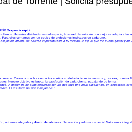
at de Torrente | Solicita presupu
Responde rápido
rollamos diferentes distribuciones del espacio, buscando la solución que mejor se adapta a las 
s. Para ellos contamos con un equipo de profesiones implicados en cada uno...
sejos me dieron. Me hicieron el presupuesto a mi medida, le dije lo que me quería gastar y me a
cerrado. Creemos que la casa de tus sueños no debería tener imprevistos y, por eso, nuestra f
dos. Nuestro objetivo es buscar la satisfacción de cada cliente, trabajando de forma...
ué. A diferencia de otras empresas con las que tuve una mala experiencia, en gedescasa cumpl
ades. El resultado ha sido inmejorable."
ormas integrales y diseño de interiores. Decoración y reforma comercial Soluciones integral