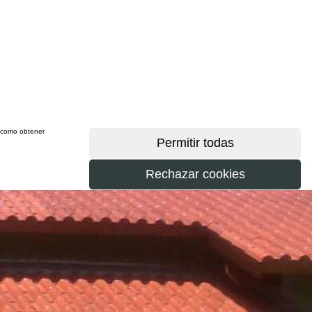
sí como obtener
más