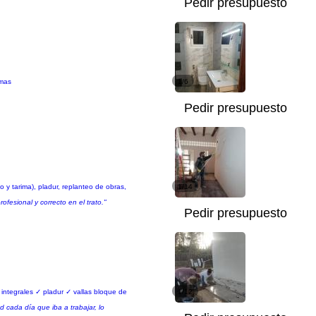
Pedir presupuesto
 mas
1/6
Pedir presupuesto
co y tarima), pladur, replanteo de obras,
1/14
esional y correcto en el trato."
Pedir presupuesto
 integrales ✓ pladur ✓ vallas bloque de
1/12
 cada día que iba a trabajar, lo