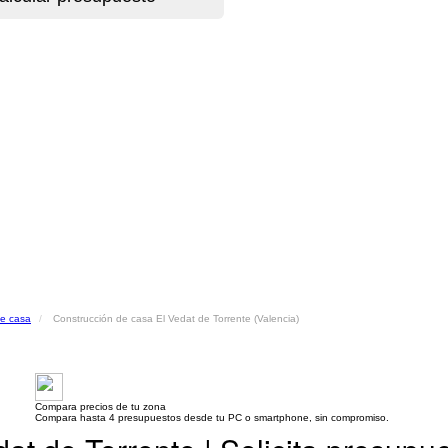
de casa
Construcción de casa El Vedat de Torrente (Valencia)
Compara precios de tu zona
Compara hasta 4 presupuestos desde tu PC o smartphone, sin compromiso.