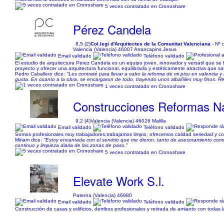
5 veces contratado en Cronoshare
Pérez Candela
8,5 (2)
Col.legi d'Arquitectes de la Comunitat Valenciana
- Nº 
Valencia (Valencia) 46007 Arrancapins Jesus
Email validado
Teléfono validado
El estudio de arquitectura Perez Candela es un equipo joven, innovador y versátil que se
proyecto y ofrecer una arquitectura funcional, equilibrada y estéticamente atractiva que 
Pedro Caballero dice:
"Les contraté para llevar a cabo la reforma de mi piso en valencia
gusta. En cuanto a la obra, se encargaron de todo, trayendo unos albañiles muy finos. R
1 veces contratado en Cronoshare
Construcciones Reformas N
9,2 (4)
Valencia (Valencia) 46026 Malilla
Email validado
Teléfono validado
Somos profesionales muy trabajadores,trabajamos limpio, ofrecemos calidad seriedad y c
Miriam dice:
"Estoy encantada con el.servicio que me dieron, tanto de asesoramiento como 
continuo y limpieza diaria de las.zonas de paso."
5 veces contratado en Cronoshare
Elevate Work S.l.
Paterna (Valencia) 46980
Email validado
Teléfono validado
Construcción de casas y edificios, derribos profesionales y retirada de amianto con todas