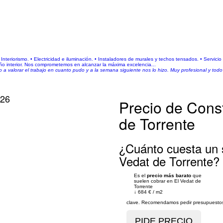
nteriorismo. • Electricidad e iluminación. • Instaladores de murales y techos tensados. • Servici
eño interior. Nos comprometemos en alcanzar la máxima excelencia...
o a valorar el trabajo en cuanto pudo y a la semana siguiente nos lo hizo. Muy profesional y tod
026
Precio de Cons
de Torrente
¿Cuánto cuesta un s
Vedat de Torrente?
Es el
precio más barato
que
suelen cobrar en El Vedat de
Torrente
↓
684 €
/
m2
clave. Recomendamos pedir presupuestos 