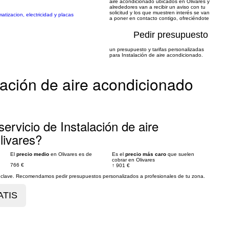
aire acondicionado ubicados en Olivares y
alrededores van a recibir un aviso con tu
solicitud y los que muestren interés se van
atizacion, electricidad y placas
a poner en contacto contigo, ofreciéndote
Pedir presupuesto
un presupuesto y tarifas personalizadas
para Instalación de aire acondicionado.
lación de aire acondicionado
ervicio de Instalación de aire
livares?
El
precio medio
en Olivares es de
Es el
precio más caro
que suelen
cobrar en Olivares
766 €
↑
901 €
es clave. Recomendamos pedir presupuestos personalizados a profesionales de tu zona.