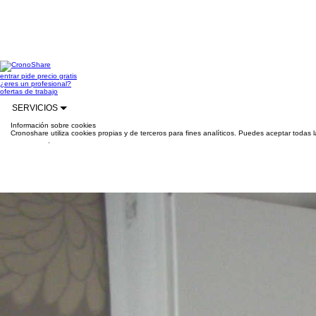
entrar
pide precio gratis
¿eres un profesional?
ofertas de trabajo
SERVICIOS
Información sobre cookies
Cronoshare utiliza cookies propias y de terceros para fines analíticos. Puedes aceptar todas 
información
.