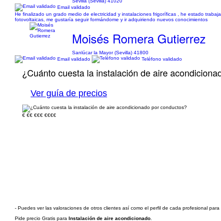
Sevilla (Sevilla) 41020
Email validado
He finalizado un grado medio de electricidad y instalaciones frigoríficas , he estado traba
fotovoltaicas, me gustaría seguir formándome y ir adquiriendo nuevos conocimientos
Moisés Romera Gutierrez
Sanlúcar la Mayor (Sevilla) 41800
Email validado
Teléfono validado
¿Cuánto cuesta la instalación de aire acondicion
Ver guía de precios
€
€€
€€€
€€€€
- Puedes ver las valoraciones de otros clientes así como el perfil de cada profesional par
Pide precio Gratis para
Instalación de aire acondicionado
.