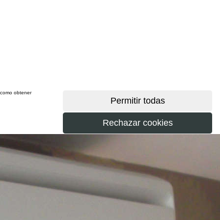
sí como obtener
más