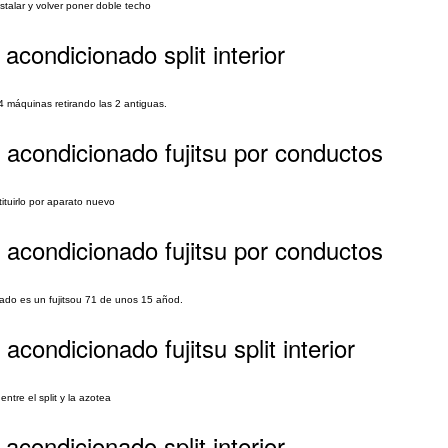
nstalar y volver poner doble techo
acondicionado split interior
4 máquinas retirando las 2 antiguas.
 acondicionado fujitsu por conductos
tuirlo por aparato nuevo
 acondicionado fujitsu por conductos
tado es un fujitsou 71 de unos 15 añod.
condicionado fujitsu split interior
ntre el split y la azotea
acondicionado split interior