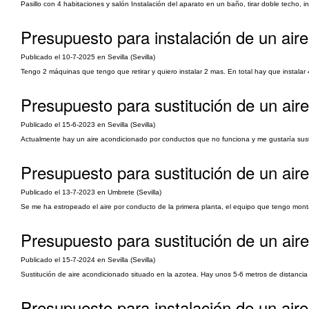
Pasillo con 4 habitaciones y salón Instalación del aparato en un baño, tirar doble techo, i
Presupuesto para instalación de un aire 
Publicado el 10-7-2025 en Sevilla (Sevilla)
Tengo 2 máquinas que tengo que retirar y quiero instalar 2 mas. En total hay que instalar 
Presupuesto para sustitución de un aire
Publicado el 15-6-2023 en Sevilla (Sevilla)
Actualmente hay un aire acondicionado por conductos que no funciona y me gustaría susti
Presupuesto para sustitución de un aire
Publicado el 13-7-2023 en Umbrete (Sevilla)
Se me ha estropeado el aire por conducto de la primera planta, el equipo que tengo mon
Presupuesto para sustitución de un aire a
Publicado el 15-7-2024 en Sevilla (Sevilla)
Sustitución de aire acondicionado situado en la azotea. Hay unos 5-6 metros de distancia e
Presupuesto para instalación de un aire 