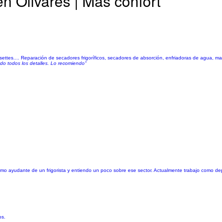
n Olivares | Más confort
settes.... Reparación de secadores frigoríficos, secadores de absorción, enfriadoras de agua, maqu
do todos los detalles. Lo recomiendo"
omo ayudante de un frigorista y entiendo un poco sobre ese sector. Actualmente trabajo como d
os.