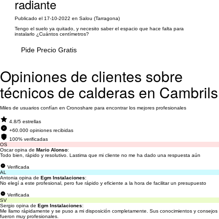
radiante
Publicado el 17-10-2022 en Salou (Tarragona)
Tengo el suelo ya quitado, y necesito saber el espacio que hace falta para
instalarlo ¿Cuántos centímetros?
Pide Precio Gratis
Opiniones de clientes sobre
técnicos de calderas en Cambrils
Miles de usuarios confían en Cronoshare para encontrar los mejores profesionales
4.8/5 estrellas
+60.000 opiniones recibidas
100% verificadas
OS
Oscar opina de
Mario Alonso
:
Todo bien, rápido y resolutivo. Lastima que mi cliente no me ha dado una respuesta aún
Verificada
AL
Antonia opina de
Egm Instalaciones
:
No elegí a este profesional, pero fue rápido y eficiente a la hora de facilitar un presupuesto
Verificada
SV
Sergio opina de
Egm Instalaciones
:
Me llamo rápidamente y se puso a mi disposición completamente. Sus conocimientos y consejos
fueron muy profesionales.