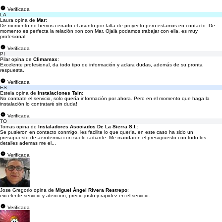
Verificada
LA
Laura opina de
Mar
:
De momento no hemos cerrado el asunto por falta de proyecto pero estamos en contacto. De
momento es perfecta la relación xon con Mar. Ojalá podamos trabajar con ella, es muy
profesional
Verificada
PI
Pilar opina de
Climamax
:
Excelente profesional, da todo tipo de información y aclara dudas, además de su pronta
respuesta.
Verificada
ES
Estela opina de
Instalaciones Tain
:
No contrate el servicio, solo quería información por ahora. Pero en el momento que haga la
instalación lo contrataré sin duda!
Verificada
TO
Tomas opina de
Instaladores Asociados De La Sierra S.l.
:
Se pusieron en contacto conmigo, les facilite lo que quería, en este caso ha sido un
presupuesto de aerotermia con suelo radiante. Me mandaron el presupuesto con todo los
detalles ademas me el...
Verificada
Jose Gregorio opina de
Miguel Ángel Rivera Restrepo
:
excelente servicio y atencion, precio justo y rapidez en el servicio.
Verificada