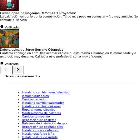
Cristina opina de
Negocios Reformas Y Proyectos
:
La valoración es por lo por la contestación. Tardo muy poco en contestar y fue muy amable. No
contraté el servicio
Verificada
Debora opina de
Jorge Serrano Céspedes
:
Contacto conmigo en 15m, tras aceptar el presupuesto realizó el trabajo en la misma tarde y a
un precio muy decente. Calificó a este profesional como muy eficiente.
Verificada
Servicios relacionados
Instalar o cambiar termo eléctrico
Instalar radiadores
Cambiar radiador
Instalar o cambiar calentador
Instalar o cambiar calderas
Reparar termo eléctrico
Mantenimiento de calderas
Cambiar termostato
Reparación de calderas
Boletines de instalación de gas
Reparación de calentadores
Instalación de calefacción
Instalar estufa de leña
Instalar estufa de pellets