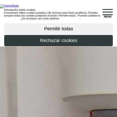
Información sobre cookies
Cronoshare utiliza cookies propias y de terceros para fines analíticos. Puedes
aceptar todas las cookies pulsando el botón “Permitir todas”. Puedes cambiar la
MENU
configuración
, y/o rechazar, así como obtener
más información
.