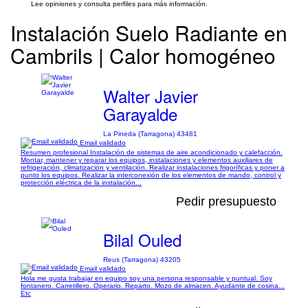
Lee opiniones y consulta perfiles para más información.
Instalación Suelo Radiante en
Cambrils | Calor homogéneo
Walter Javier
Garayalde
La Pineda (Tarragona) 43481
Email validado
Resumen profesional Instalación de sistemas de aire acondicionado y calefacción.
Montar, mantener y reparar los equipos, instalaciones y elementos auxiliares de
refrigeración, climatización y ventilación. Realizar instalaciones frigoríficas y poner a
punto los equipos. Realizar la interconexión de los elementos de mando, control y
protección eléctrica de la instalación...
Pedir presupuesto
Bilal Ouled
Reus (Tarragona) 43205
Email validado
Hola me gusta trabajar en equipo soy una persona responsable y puntual. Soy
fontanero. Carretillero. Operario. Reparto. Mozo de almacen. Ayudante de cosina...
Etc