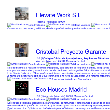
Elevate Work S.l.
Paterna (Valencia) 46980
Email validado
Teléfono validado
Construcción de casas y edificios, derribos profesionales y retirada de amianto con todas
Cristobal Proyecto Garante
10 (8)
Colegio Oficial de Aparejadores, Arquitectos Técnicos 
Valencia (Valencia) 46001 Mercado Central
Email validado
Teléfono validado
Nos dedicamos a realizar reformas integrales, con estudio de experto incluido, adaptand
con planos, memorias y estudios de detalle, incluso con infografias 3d, cuidamos mucho de l
Luis Garcia Sala dice:
"Gran profesional. Hace un estudio pormenorizado, y el presupuest
la forma de gestionar equipos y profesionales a la hora de acometer una reforma integra
3 veces contratado en Cronoshare
Eco Houses Madrid
10 (1)
Valencia (Valencia) 46001 Mercado Central
Email validado
Teléfono validado
Eco houses valencia diseñamos, planificamos, construimos y reformamos buscando la exce
meticulosidad, la pasión, la curiosidad y la autoexigencia son cualidades que perseguim
Eco Houses dice:
"¡hicieron un trabajo estupendo! hicieron un trabajo maravilloso con nue