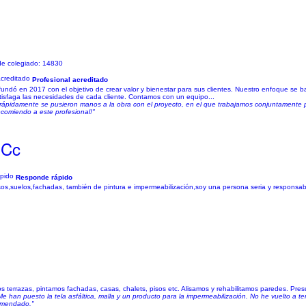
de colegiado: 14830
Profesional acreditado
 fundó en 2017 con el objetivo de crear valor y bienestar para sus clientes. Nuestro enfoque se 
satisfaga las necesidades de cada cliente. Contamos con un equipo...
 y rápidamente se pusieron manos a la obra con el proyecto, en el que trabajamos conjuntamente p
ecomiendo a este profesional!"
 Cc
Responde rápido
os,suelos,fachadas, también de pintura e impermeabilización,soy una persona seria y responsabl
os terrazas, pintamos fachadas, casas, chalets, pisos etc. Alisamos y rehabilitamos paredes. Pr
han puesto la tela asfáltica, malla y un producto para la impermeabilización. No he vuelto a 
comendado."