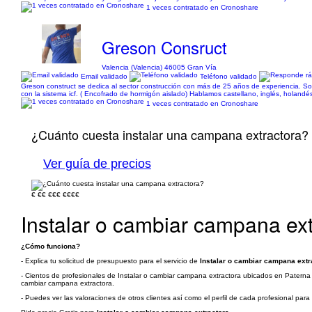
1 veces contratado en Cronoshare
Greson Consruct
Valencia (Valencia) 46005 Gran Vía
Email validado
Teléfono validado
Greson construct se dedica al sector construcción con más de 25 años de experiencia. Som
con la sistema icf. ( Encofrado de hormigón aislado) Hablamos castellano, inglés, holandé
1 veces contratado en Cronoshare
¿Cuánto cuesta instalar una campana extractora?
Ver guía de precios
€
€€
€€€
€€€€
Instalar o cambiar campana ext
¿Cómo funciona?
- Explica tu solicitud de presupuesto para el servicio de
Instalar o cambiar campana extr
- Cientos de profesionales de Instalar o cambiar campana extractora ubicados en Paterna y
cambiar campana extractora.
- Puedes ver las valoraciones de otros clientes así como el perfil de cada profesional par