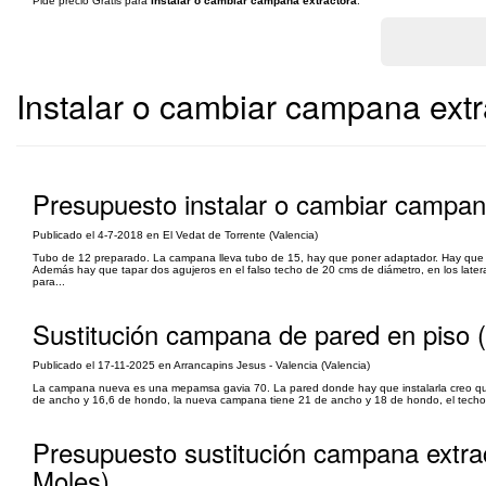
Pide precio Gratis para
Instalar o cambiar campana extractora
.
Instalar o cambiar campana extr
Presupuesto instalar o cambiar campan
Publicado el 4-7-2018 en El Vedat de Torrente (Valencia)
Tubo de 12 preparado. La campana lleva tubo de 15, hay que poner adaptador. Hay que hac
Además hay que tapar dos agujeros en el falso techo de 20 cms de diámetro, en los later
para...
Sustitución campana de pared en piso 
Publicado el 17-11-2025 en Arrancapins Jesus - Valencia (Valencia)
La campana nueva es una mepamsa gavia 70. La pared donde hay que instalarla creo que 
de ancho y 16,6 de hondo, la nueva campana tiene 21 de ancho y 18 de hondo, el techo tie
Presupuesto sustitución campana extra
Moles)