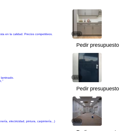
ta en la calidad. Precios competitivos.
1/23
Pedir presupuesto
o laminado.
1/15
e,"
Pedir presupuesto
ía, electricidad, pintura, carpintería...)
1/10