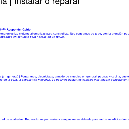
 | Instalar o reparar
Responde rápido
ndremos las mejores alternativas para construirlas. Nos ocupamos de todo, con la atención pues
quedado en contacto para hacerlo en un futuro."
ra (en general) | Fontaneros, electricistas, armado de muebles en general, puertas y cocina, suel
cho en la obra, la experiencia muy bien. Le pedimos bastantes cambios y se adapto perfectament
iedad de acabados. Reparaciones puntuales y arreglos en su vivienda para todos los oficios (fontaner