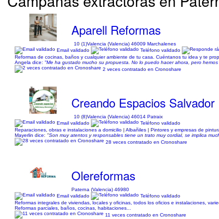
Campanas extractoras en Paterna
Aparell Reformas
10 (1)
Valencia (Valencia) 46009 Marchalenes
Email validado
Teléfono validado
Reformas de cocinas, baños y cualquier ambiente de tu casa. Cuéntanos tu idea y te propo
Angela dice:
"Me ha gustado mucho su propuesta. No lo puedo hacer ahora, pero hemos 
2 veces contratado en Cronoshare
Creando Espacios Salvador
10 (8)
Valencia (Valencia) 46014 Patraix
Email validado
Teléfono validado
Reparaciones, obras e instalaciones a domicilio | Albañiles | Pintores y empresas de pintu
Mayerlin dice:
"Son muy atentos y responsables tiene un trato muy cordial, se implica mu
28 veces contratado en Cronoshare
Olereformas
Paterna (Valencia) 46980
Email validado
Teléfono validado
Reformas integrales de viviendas, locales y oficinas, todos los oficios e instalaciones, var
Reformas parciales, baños, cocinas, habitaciones...
11 veces contratado en Cronoshare