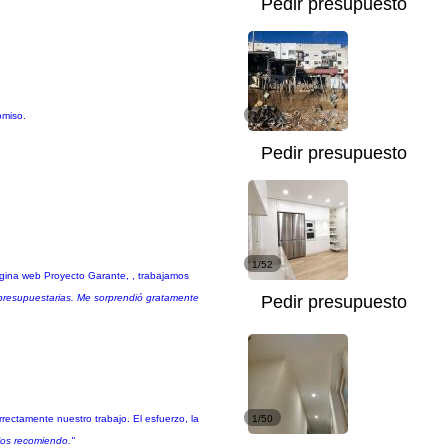
Pedir presupuesto
omiso.
1/10
Pedir presupuesto
1/52
agina web Proyecto Garante, , trabajamos
 presupuestarias. Me sorprendió gratamente
Pedir presupuesto
ectamente nuestro trabajo. El esfuerzo, la
1/50
 los recomiendo."