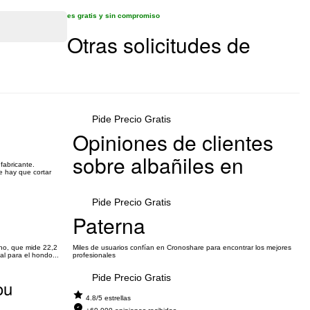
es gratis y sin compromiso
Otras solicitudes de
Pide Precio Gratis
Opiniones de clientes
sobre albañiles en
fabricante.
e hay que cortar
Pide Precio Gratis
Paterna
ho, que mide 22,2
Miles de usuarios confían en Cronoshare para encontrar los mejores
al para el hondo...
profesionales
Pide Precio Gratis
ou
4.8/5 estrellas