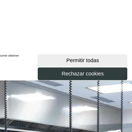
sí como obtener
más