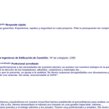
Responde rápido
 las garantías. Experiencia, rapidez y seguridad en cada proyecto. Pide tu presupuesto sin compr
e Ingenieros de Edificación de Castellón
- Nº de colegiado: 1390
Profesional acreditado
o perfectamente a las necesidades de nuestros clientes, se pueden ver nuestros trabajos en la p
a elección de los instaladores, albañiles, carpinteros y materiales de...
o que te presenta, se ajusta a la realidad. No tienes sorpresas desagradables con desviaciones
l de una vivienda. Sin duda, recomendable al 100%"
lencia y basándonos en nuestro know-How hemos establecido el procedimiento para realizar corr
os día a día. Hemos desarrollado el método eco basado en una gestión impecable, máxima...
stras paredes y el trabajo eléctrico y los zócalos. Fueron muy profesionales y amables. Sin duda