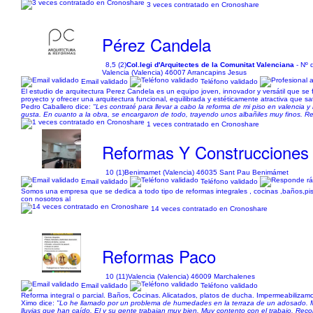
3 veces contratado en Cronoshare
Pérez Candela
8,5 (2)
Col.legi d'Arquitectes de la Comunitat Valenciana
- Nº 
Valencia (Valencia) 46007 Arrancapins Jesus
Email validado
Teléfono validado
El estudio de arquitectura Perez Candela es un equipo joven, innovador y versátil que se
proyecto y ofrecer una arquitectura funcional, equilibrada y estéticamente atractiva que 
Pedro Caballero dice:
"Les contraté para llevar a cabo la reforma de mi piso en valencia
gusta. En cuanto a la obra, se encargaron de todo, trayendo unos albañiles muy finos. R
1 veces contratado en Cronoshare
Reformas Y Construcciones
10 (1)
Benimamet (Valencia) 46035 Sant Pau Benimámet
Email validado
Teléfono validado
Somos una empresa que se dedica a todo tipo de reformas integrales , cocinas ,baños,pis
con nosotros al
14 veces contratado en Cronoshare
Reformas Paco
10 (11)
Valencia (Valencia) 46009 Marchalenes
Email validado
Teléfono validado
Reforma integral o parcial. Baños, Cocinas. Alicatados, platos de ducha. Impermeabilizam
Ximo dice:
"Lo he llamado por un problema de humedades en la terraza de un adosado. Me 
lluvias que han caído. El y su gente trabajan muy bien. Muy contento con el trabajo. Re