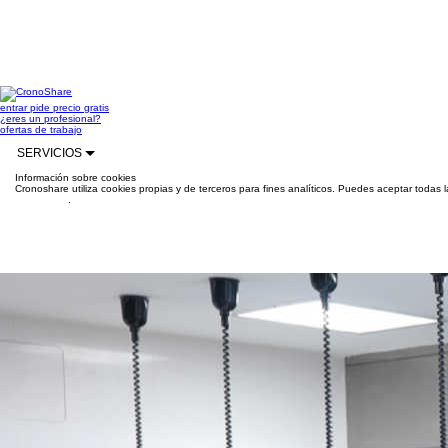
entrar
pide precio gratis
¿eres un profesional?
ofertas de trabajo
SERVICIOS
Información sobre cookies
Cronoshare utiliza cookies propias y de terceros para fines analíticos. Puedes aceptar todas 
información
.