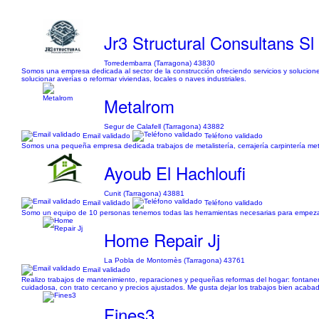
Jr3 Structural Consultans Sl
Torredembarra (Tarragona) 43830
Somos una empresa dedicada al sector de la construcción ofreciendo servicios y solucione
solucionar averías o reformar viviendas, locales o naves industriales.
Metalrom
Segur de Calafell (Tarragona) 43882
Email validado
Teléfono validado
Somos una pequeña empresa dedicada trabajos de metalistería, cerrajería carpintería meta
Ayoub El Hachloufi
Cunit (Tarragona) 43881
Email validado
Teléfono validado
Somo un equipo de 10 personas tenemos todas las herramientas necesarias para empeza
Home Repair Jj
La Pobla de Montornès (Tarragona) 43761
Email validado
Realizo trabajos de mantenimiento, reparaciones y pequeñas reformas del hogar: fontanería
cuidadosa, con trato cercano y precios ajustados. Me gusta dejar los trabajos bien acabado
Fines3