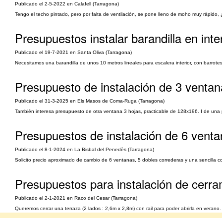
Publicado el 2-5-2022 en Calafell (Tarragona)
Tengo el techo pintado, pero por falta de ventilación, se pone lleno de moho muy rápido, 
Presupuestos instalar barandilla en inter
Publicado el 19-7-2021 en Santa Oliva (Tarragona)
Necesitamos una barandilla de unos 10 metros lineales para escalera interior, con barro
Presupuesto de instalación de 3 ventan
Publicado el 31-3-2025 en Els Masos de Coma-Ruga (Tarragona)
También interesa presupuesto de otra ventana 3 hojas, practicable de 128x196. I de una
Presupuestos de instalación de 6 venta
Publicado el 8-1-2024 en La Bisbal del Penedès (Tarragona)
Solicito precio aproximado de cambio de 6 ventanas, 5 dobles correderas y una sencilla co
Presupuestos para instalación de cerra
Publicado el 2-1-2021 en Raco del Cesar (Tarragona)
Queremos cerrar una terraza (2 lados : 2,6m x 2,8m) con rail para poder abrirla en vera