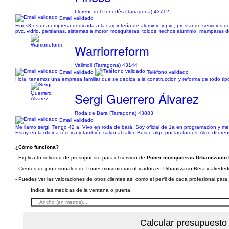
Llorenç del Penedès (Tarragona) 43712
Email validado
Fines3 es una empresa dedicada a la carpintería de aluminio y pvc, prestando servicios de f
pvc, vidrio, persianas, sistemas a motor, mosquiteras, toldos, techos aluminio, mamparas
Warriorreform
Vallmoll (Tarragona) 43144
Email validado
Teléfono validado
Hola, tenemos una empresa familiar que se dedica a la construcción y reforma de todo tipo,
Sergi Guerrero Álvarez
Roda de Bara (Tarragona) 43883
Email validado
Me llamo sergi. Tengo 42 a. Vivo en roda de barà. Soy oficial de 1a en programacion y m
Estoy en la oficina técnica y también salgo al taller. Busco algo por las tardes. Algo difere
¿Cómo funciona?
- Explica tu solicitud de presupuesto para el servicio de
Poner mosquiteras Urbanitzacio 
- Cientos de profesionales de Poner mosquiteras ubicados en Urbanitzacio Bera y alrededor
- Puedes ver las valoraciones de otros clientes así como el perfil de cada profesional par
Indica las medidas de la ventana o puerta: