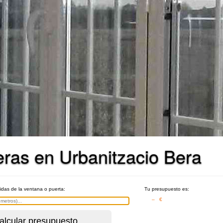
eras en Urbanitzacio Bera
idas de la ventana o puerta:
Tu presupuesto es:
– €