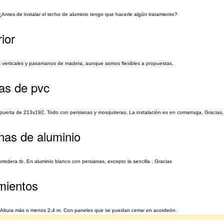
¿Antes de instalar el techo de aluminio tengo que hacerle algún tratamiento?
ior
tes verticales y pasamanos de madera, aunque somos flexibles a propuestas.
as de pvc
 puerta de 213x192. Todo con persianas y mosquiteras. La instalación es en comarruga. Gracias.
nas de aluminio
rredera tb. En aluminio blanco con persianas, excepto la sencilla . Gracias
mientos
no. Altura más o menos 2,4 m. Con paneles que se puedan cerrar en acordeón.