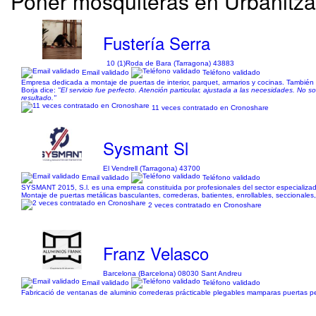
Poner mosquiteras en Urbanitzac
Fustería Serra
10 (1)
Roda de Bara (Tarragona) 43883
Email validado
Teléfono validado
Empresa dedicada a montaje de puertas de interior, parquet, armarios y cocinas. Tambié
Borja dice:
"El servicio fue perfecto. Atención particular, ajustada a las necesidades. No
resultado."
11 veces contratado en Cronoshare
Sysmant Sl
El Vendrell (Tarragona) 43700
Email validado
Teléfono validado
SYSMANT 2015, S.l. es una empresa constituida por profesionales del sector especializada
Montaje de puertas metálicas basculantes, correderas, batientes, enrollables, seccionales
2 veces contratado en Cronoshare
Franz Velasco
Barcelona (Barcelona) 08030 Sant Andreu
Email validado
Teléfono validado
Fabricació de ventanas de aluminio correderas prácticable plegables mamparas puertas p