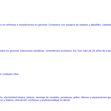
s en reformas e instalaciones en general. Contamos con equipos de paletas y albañiles, carpinte
lica en general, estructuras metálicas, cerramientos acústicos. Etc Con más de 20 años de expe
r cualquier obra
, electricidad básica, pintura, montaje de muebles, persianas, grifos, sifones y reparaciones g
s y limpios, ofreciendo confianza y profesionalidad al cliente.