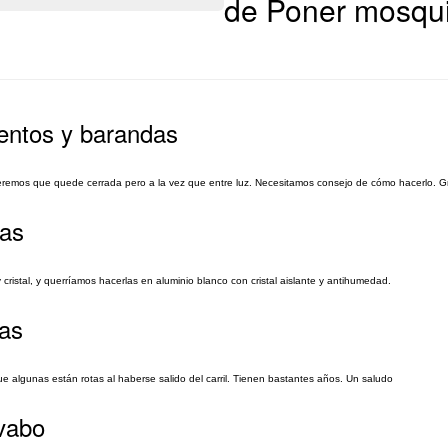
de Poner mosqui
entos y barandas
 queremos que quede cerrada pero a la vez que entre luz. Necesitamos consejo de cómo hacerlo. G
nas
ristal, y querríamos hacerlas en aluminio blanco con cristal aislante y antihumedad.
ras
e algunas están rotas al haberse salido del carril. Tienen bastantes años. Un saludo
avabo