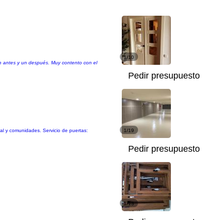
1/10
 un antes y un después. Muy contento con el
Pedir presupuesto
ial y comunidades. Servicio de puertas:
1/19
Pedir presupuesto
1/13