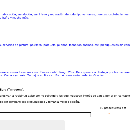
abricación, instalación, suministro y reparación de todo tipo ventanas, puertas, oscilobatientes,
 de baño y mucho más.
 servicios de pintura, paleteria, parquets, puertas, fachadas, tarimas, etc, presupuestos sin co
ecanizados en fresadoras cnc. Sector metal. Tengo 25 a. De experiencia. Trabajo por las mañanas
nte. Como ayudante. Trabajos en fincas .. Etc.. A horas sería perfecto. Gracias...
Bera (Tarragona)
.
es van a recibir un aviso con tu solicitud y los que muestren interés se van a poner en contact
a poder comparar los presupuestos y tomar la mejor decisión.
Tu presupuesto es:
– €