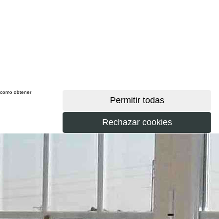
sí como obtener
más