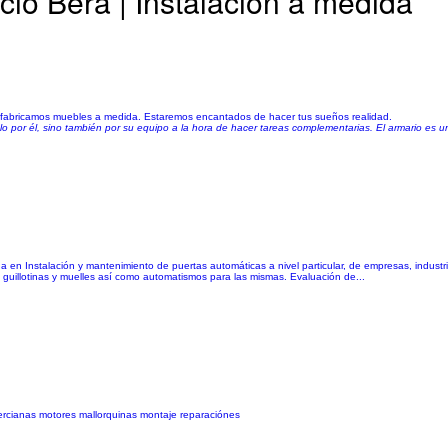
io Bera | Instalación a medida
n fabricamos muebles a medida. Estaremos encantados de hacer tus sueños realidad.
 solo por él, sino también por su equipo a la hora de hacer tareas complementarias. El armario es
 en Instalación y mantenimiento de puertas automáticas a nivel particular, de empresas, industr
, guillotinas y muelles así como automatismos para las mismas. Evaluación de...
ercianas motores mallorquinas montaje reparaciónes