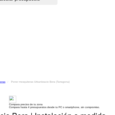
teras
Poner mosquiteras Urbanitzacio Bera (Tarragona)
Compara precios de tu zona
Compara hasta 4 presupuestos desde tu PC o smartphone, sin compromiso.