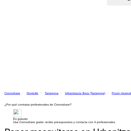
Cronoshare
Domicilio
Tarragona
Urbanitzacio Bera (Tarragona)
Poner mosqui
¿Por qué contratar profesionales de Cronoshare?
Es gratuito
Usa Cronoshare gratis: recibe presupuestos y contacta con 4 profesionales.