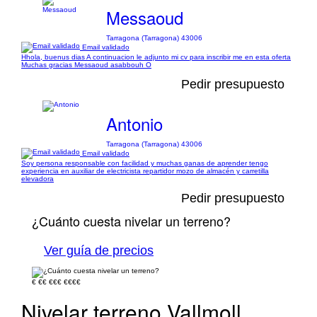
Messaoud
Tarragona (Tarragona) 43006
Email validado
Hhola, buenus dias A continuacion le adjunto mi cv para inscribir me en esta oferta
Muchas gracias Messaoud asabbouh O
Pedir presupuesto
Antonio
Tarragona (Tarragona) 43006
Email validado
Soy persona responsable con facilidad y muchas ganas de aprender tengo
experiencia en auxiliar de electricista repartidor mozo de almacén y carretilla
elevadora
Pedir presupuesto
¿Cuánto cuesta nivelar un terreno?
Ver guía de precios
€
€€
€€€
€€€€
Nivelar terreno Vallmoll