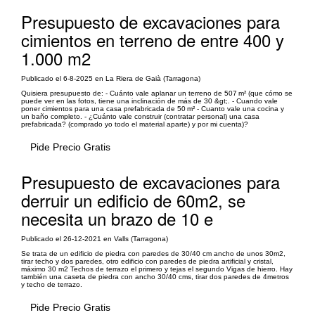
Presupuesto de excavaciones para
cimientos en terreno de entre 400 y
1.000 m2
Publicado el 6-8-2025 en La Riera de Gaià (Tarragona)
Quisiera presupuesto de: - Cuánto vale aplanar un terreno de 507 m² (que cómo se
puede ver en las fotos, tiene una inclinación de más de 30 &gt;. - Cuando vale
poner cimientos para una casa prefabricada de 50 m² - Cuanto vale una cocina y
un baño completo. - ¿Cuánto vale construir (contratar personal) una casa
prefabricada? (comprado yo todo el material aparte) y por mi cuenta)?
Pide Precio Gratis
Presupuesto de excavaciones para
derruir un edificio de 60m2, se
necesita un brazo de 10 e
Publicado el 26-12-2021 en Valls (Tarragona)
Se trata de un edificio de piedra con paredes de 30/40 cm ancho de unos 30m2,
tirar techo y dos paredes, otro edificio con paredes de piedra artificial y cristal,
máximo 30 m2 Techos de terrazo el primero y tejas el segundo Vigas de hierro. Hay
también una caseta de piedra con ancho 30/40 cms, tirar dos paredes de 4metros
y techo de terrazo.
Pide Precio Gratis