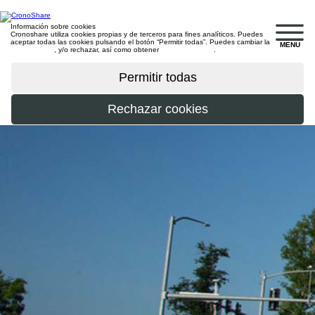
Información sobre cookies
Cronoshare utiliza cookies propias y de terceros para fines analíticos. Puedes
aceptar todas las cookies pulsando el botón “Permitir todas”. Puedes cambiar la
MENU
configuración
, y/o rechazar, así como obtener
más información
.