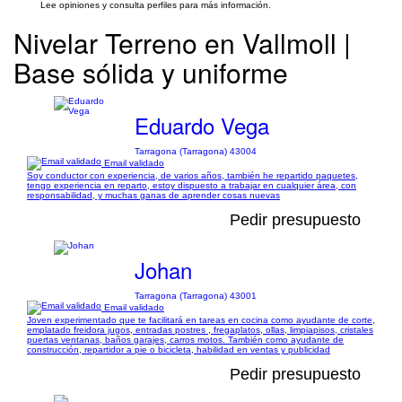
Lee opiniones y consulta perfiles para más información.
Nivelar Terreno en Vallmoll |
Base sólida y uniforme
Eduardo Vega
Tarragona (Tarragona) 43004
Email validado
Soy conductor con experiencia, de varios años, también he repartido paquetes,
tengo experiencia en reparto, estoy dispuesto a trabajar en cualquier área, con
responsabilidad, y muchas ganas de aprender cosas nuevas
Pedir presupuesto
Johan
Tarragona (Tarragona) 43001
Email validado
Joven experimentado que te facilitará en tareas en cocina como ayudante de corte,
emplatado freidora jugos, entradas postres , fregaplatos, ollas, limpiapisos, cristales
puertas ventanas, baños garajes, carros motos. También como ayudante de
construcción, repartidor a pie o bicicleta, habilidad en ventas y publicidad
Pedir presupuesto