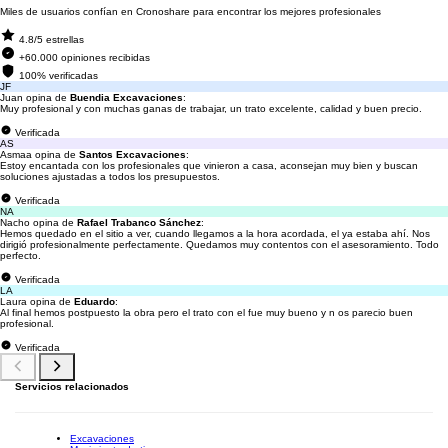
Miles de usuarios confían en Cronoshare para encontrar los mejores profesionales
4.8/5 estrellas
+60.000 opiniones recibidas
100% verificadas
JF
Juan opina de
Buendia Excavaciones
:
Muy profesional y con muchas ganas de trabajar, un trato excelente, calidad y buen precio.
Verificada
AS
Asmaa opina de
Santos Excavaciones
:
Estoy encantada con los profesionales que vinieron a casa, aconsejan muy bien y buscan
soluciones ajustadas a todos los presupuestos.
Verificada
NA
Nacho opina de
Rafael Trabanco Sánchez
:
Hemos quedado en el sitio a ver, cuando llegamos a la hora acordada, el ya estaba ahí. Nos
dirigió profesionalmente perfectamente. Quedamos muy contentos con el asesoramiento. Todo
perfecto.
Verificada
LA
Laura opina de
Eduardo
:
Al final hemos postpuesto la obra pero el trato con el fue muy bueno y n os parecio buen
profesional.
Verificada
Servicios relacionados
Excavaciones