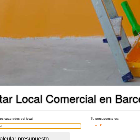
tar Local Comercial en Barc
ros cuadrados del local:
Tu presupuesto es:
– €