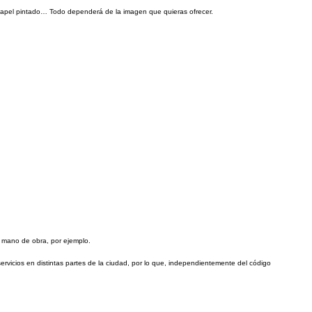
 papel pintado… Todo dependerá de la imagen que quieras ofrecer.
 la mano de obra, por ejemplo.
rvicios en distintas partes de la ciudad, por lo que, independientemente del código