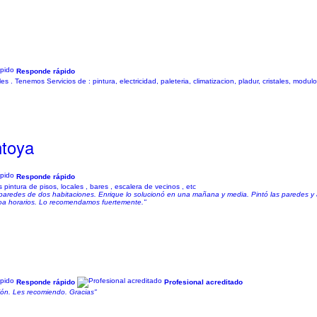
Responde rápido
 . Tenemos Servicios de : pintura, electricidad, paleteria, climatizacion, pladur, cristales, modu
toya
Responde rápido
pintura de pisos, locales , bares , escalera de vecinos , etc
edes de dos habitaciones. Enrique lo solucionó en una mañana y media. Pintó las paredes y a
 loa horarios. Lo recomendamos fuertemente."
Responde rápido
Profesional acreditado
sión. Les recomiendo. Gracias"