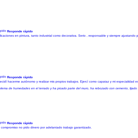
Responde rápido
licaciones en pintura, tanto industrial como decorativa. Serio , responsable y siempre ajustando p
Responde rápido
dí hacerme autónomo y realizar mis propios trabajos. Ejercí como capataz y mi especialidad es:
roblema de humedades en el terrado y ha picado parte del muro, ha rebozado con cemento, lijado
Responde rápido
in compromiso no pido dinero por adelantado trabajo garantizado.