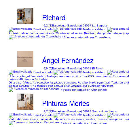
Richard
9,2 (2)
Barcelona (Barcelona) 08027 La Sagrera
Email validado
Teléfono validado
Profesional de pintura con más de 20 años en el sector. Realizo todo tipo de trabajos y ap
10 veces contratado en Cronoshare
Ángel Fernández
9,9 (5)
Barcelona (Barcelona) 08001 El Raval
Email validado
Teléfono validado
Hola, soy Ángel Fernández. Trabaje para una constructora PBS pero quebró. Entonces, deci
Letrista -Pintura de fachadas
Gina dice:
"Ángel ha cumplido los plazos pactados, ha sido limpio y puntual. Tenía un p
de tela asfáltica y ha pintado con pintura antihumedad. Ha quedado muy bien."
7 veces contratado en Cronoshare
Pinturas Morles
9,7 (1)
Barcelona (Barcelona) 08014 Sants Hostafrancs
Email validado
Teléfono validado
Pintor de pisos, casas, comunidad de vecinos, escaleras, locales, oficinas presupuesto s
7 veces contratado en Cronoshare