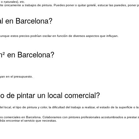
o naturales), etc.
rte únicamente a trabajos de pintura. Puedes poner o quitar gotelé, estucar las paredes, poner
al en Barcelona?
 aunque estos precios podrían oscilar en función de diversos aspectos que influyan.
m² en Barcelona?
uyan en el presupuesto.
o de pintar un local comercial?
 local, el tipo de pintura y color, la dificultad del trabajo a realizar, el estado de la superficie o
les comerciales en Barcelona. Colaboramos con pintores profesionales acostumbrados a prestar se
ás encontrar el servicio que necesitas.