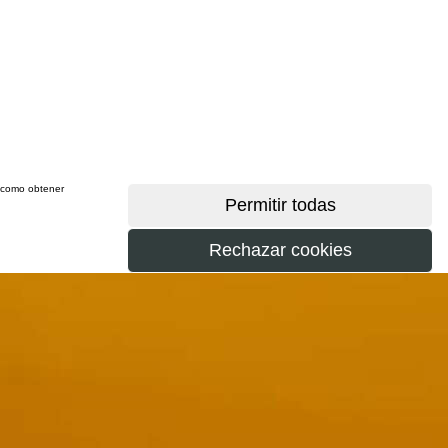
sí como obtener
más