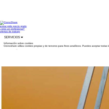
entrar
pide precio gratis
¿eres un profesional?
ofertas de trabajo
SERVICIOS
Información sobre cookies
Cronoshare utiliza cookies propias y de terceros para fines analíticos. Puedes aceptar todas 
información
.