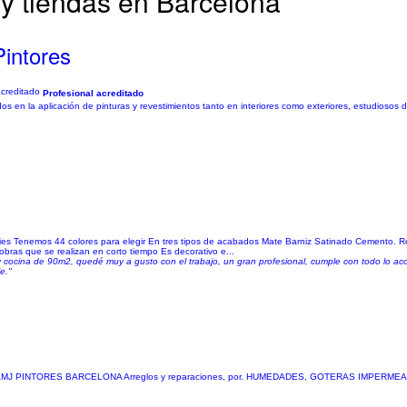
 y tiendas en Barcelona
intores
Profesional acreditado
 en la aplicación de pinturas y revestimientos tanto en interiores como exteriores, estudiosos de
es Tenemos 44 colores para elegir En tres tipos de acabados Mate Barniz Satinado Cemento. Re
ras que se realizan en corto tiempo Es decorativo e...
y cocina de 90m2, quedé muy a gusto con el trabajo, un gran profesional, cumple con todo lo ac
e."
nesto. De AMJ PINTORES BARCELONA Arreglos y reparaciones, por. HUMEDADES, GOTERAS IMPE