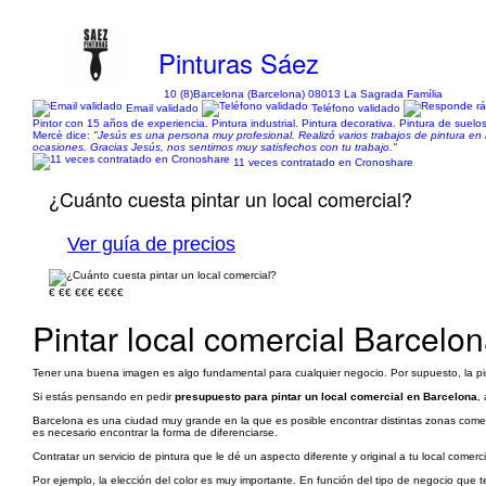
Pinturas Sáez
10 (8)
Barcelona (Barcelona) 08013 La Sagrada Família
Email validado
Teléfono validado
Pintor con 15 años de experiencia. Pintura industrial. Pintura decorativa. Pintura de suelos
Mercè dice:
"Jesús es una persona muy profesional. Realizó varios trabajos de pintura en
ocasiones. Gracias Jesús, nos sentimos muy satisfechos con tu trabajo."
11 veces contratado en Cronoshare
¿Cuánto cuesta pintar un local comercial?
Ver guía de precios
€
€€
€€€
€€€€
Pintar local comercial Barcelo
Tener una buena imagen es algo fundamental para cualquier negocio. Por supuesto, la pi
Si estás pensando en pedir
presupuesto para pintar un local comercial en Barcelona
,
Barcelona es una ciudad muy grande en la que es posible encontrar distintas zonas comerc
es necesario encontrar la forma de diferenciarse.
Contratar un servicio de pintura que le dé un aspecto diferente y original a tu local com
Por ejemplo, la elección del color es muy importante. En función del tipo de negocio que te