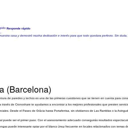
Responde rápido
.
 nuestra casa y demostró mucha dedicación e interés para que todo quedara perfecto. Sin duda, 
na (Barcelona)
ntura de paredes y techos es una de las primeras cuestiones que se tienen en cuenta para cons
 a través de Cronoshare te ayudamos a encontrar a los mejores profesionales que presten servicio
iales. Desde el Paseo de Gràcia hasta Portaferrisa, sin olvidarnos de Las Ramblas o la Avingud
ercial puede ser el primer paso. Con el asesoramiento adecuado conseguirás resultados espectacul
ngas puede interesarte optar por el blanco (muy frecuente en locales relacionados con temas de sal