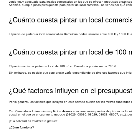
verde (muy adecuado para locales comerciales en los que se ofrecen productos orgánicos 
Además, aunque pidas presupuesto para pintar un local comercial, no tienes por qué ceñi
¿Cuánto cuesta pintar un local comerci
El precio de pintar un local comercial en Barcelona podría situarse entre 600 € y 1500 €,
¿Cuánto cuesta pintar un local de 100 
El precio medio de pintar un local de 100 m² en Barcelona podría ser de 700 €.
Sin embargo, es posible que este precio varíe dependiendo de diversos factores que infl
¿Qué factores influyen en el presupuest
Por lo general, los factores que influyen en este servicio suelen ser los metros cuadrados del
Con Cronoshare lo tendrás muy fácil si deseas comparar varios precios de pintura de loca
postal en el que se encuentre tu negocio (08029, 08036, 08026, 08033, 08007, etc.), podr
¡Y la solicitud es totalmente gratuita!
¿Cómo funciona?