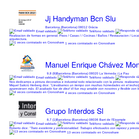
Jj Handyman Bcn Slu
Barcelona (Barcelona) 08012 Gràcia
Email validado
Teléfono validado
Realizacion de formas en general; Pisos / Casas / / Cocinas / Baños / Restauracion / Locales
arquitectura.
1 veces contratado en Cronoshare
Manuel Enrique Chávez Mon
9,8 (9)
Barcelona (Barcelona) 08020 La Verneda i La Pau
Email validado
Teléfono validado
Nos dedicamos a pintura decorativa e industrial todo relacionado con la pintura: realizamos 
Miquel Salicrú Herberg dice:
"Llevábamos un tiempo con muchas húmedades en el techo/par
apareciesen más. El acabado fue de diez! él fue muy amable con nosotros y flexible con
4 veces contratado en Cronoshare
Grupo Interdos Sl
8,7 (1)
Barcelona (Barcelona) 08036 Barri de l'Eixample
Email validado
Teléfono validado
Roberto dice:
"Trato excelente y profesionalidad. Trabajos efectuados con rapicez y preci
13 veces contratado en Cronoshare