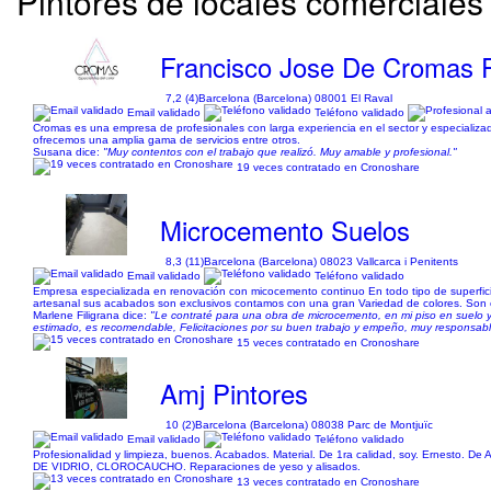
Pintores de locales comerciales
Francisco Jose De Cromas P
7,2 (4)
Barcelona (Barcelona) 08001 El Raval
Email validado
Teléfono validado
Cromas es una empresa de profesionales con larga experiencia en el sector y especializados
ofrecemos una amplia gama de servicios entre otros.
Susana dice:
"Muy contentos con el trabajo que realizó. Muy amable y profesional."
19 veces contratado en Cronoshare
Microcemento Suelos
8,3 (11)
Barcelona (Barcelona) 08023 Vallcarca i Penitents
Email validado
Teléfono validado
Empresa especializada en renovación con micocemento continuo En todo tipo de superfici
artesanal sus acabados son exclusivos contamos con una gran Variedad de colores. Son ob
Marlene Filigrana dice:
"Le contraté para una obra de microcemento, en mi piso en suelo 
estimado, es recomendable, Felicitaciones por su buen trabajo y empeño, muy responsabl
15 veces contratado en Cronoshare
Amj Pintores
10 (2)
Barcelona (Barcelona) 08038 Parc de Montjuïc
Email validado
Teléfono validado
Profesionalidad y limpieza, buenos. Acabados. Material. De 1ra calidad, soy. Er
DE VIDRIO, CLOROCAUCHO. Reparaciones de yeso y alisados.
13 veces contratado en Cronoshare