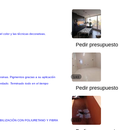
l color y las técnicas decorativas,
1/23
Pedir presupuesto
sinas. Pigmentos gracias a su aplicación
1/43
ordado. Terminado todo en el tiempo
Pedir presupuesto
RMEABILIZACIÓN CON POLIURETANO Y FIBRA
1/13