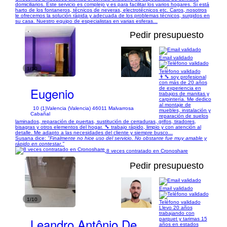
domiciliarios. Este servicio es complejo y es para facilitar los varios hogares. Si está
harto de los fontaneros, técnicos de neveras, electrotécnicos etc. Caros, nosotros
le ofrecemos la solución rápida y adecuada de los problemas técnicos, surgidos en
su casa. Nuestro equipo de especialistas en varias esferas...
Pedir presupuesto
Email validado
1/10
Teléfono validado
👨‍🔧 soy profesional
con más de 20 años
Eugenio
de experiencia en
trabajos de manitas y
carpintería. Me dedico
al montaje de
10 (1)
Valencia (Valencia) 46011 Malvarrosa
muebles, instalación y
Cabañal
reparación de suelos
laminados, reparación de puertas, sustitución de cerraduras, grifos, tiradores,
bisagras y otros elementos del hogar. 🔧 trabajo rápido, limpio y con atención al
detalle. Me adapto a las necesidades del cliente y siempre busco...
Susana dice:
"Finalmente no hice uso del servicio. No obstante fue muy amable y
rápido en contestar."
8 veces contratado en Cronoshare
Pedir presupuesto
Email validado
1/10
Teléfono validado
Llevo 20 años
trabajando con
Leandro Antônio De
parquet y tarimas 15
años en estados