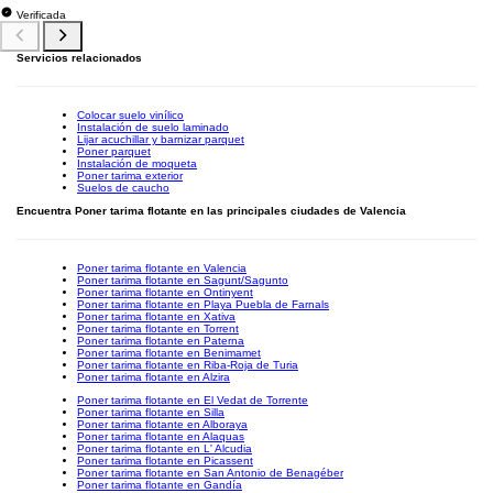
Verificada
Servicios relacionados
Colocar suelo vinílico
Instalación de suelo laminado
Lijar acuchillar y barnizar parquet
Poner parquet
Instalación de moqueta
Poner tarima exterior
Suelos de caucho
Encuentra Poner tarima flotante en las principales ciudades de Valencia
Poner tarima flotante en Valencia
Poner tarima flotante en Sagunt/Sagunto
Poner tarima flotante en Ontinyent
Poner tarima flotante en Playa Puebla de Farnals
Poner tarima flotante en Xativa
Poner tarima flotante en Torrent
Poner tarima flotante en Paterna
Poner tarima flotante en Benimamet
Poner tarima flotante en Riba-Roja de Turia
Poner tarima flotante en Alzira
Poner tarima flotante en El Vedat de Torrente
Poner tarima flotante en Silla
Poner tarima flotante en Alboraya
Poner tarima flotante en Alaquas
Poner tarima flotante en L' Alcudia
Poner tarima flotante en Picassent
Poner tarima flotante en San Antonio de Benagéber
Poner tarima flotante en Gandía