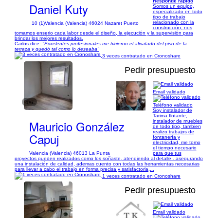
Responde rápido
Daniel Kuty
Somos un equipo,
especializado en todo
tipo de trabajo
relacionado con la
10 (1)
Valencia (Valencia) 46024 Nazaret Puerto
construcción, nos
tomamos enserio cada labor desde el diseño, la ejecución y la supervisión para
brindar los mejores resultados.
Carlos dice:
"Ecxelentes profesionales me hicieron el alicatado del piso de la
terraza y quedó tal como lo deseaba"
3 veces contratado en Cronoshare
Pedir presupuesto
Email validado
1/6
Teléfono validado
Soy instalador de
Tarima flotante,
Mauricio González
instalador de muebles
de todo tipo, tambien
realizo trabajos de
Capuj
fontanería y
electricidad, me tomo
el tiempo necesario
Valencia (Valencia) 46013 La Punta
para que tus
proyectos queden realizados como los soñaste, atendiendo al detalle , asegurando
una instalación de calidad, ademas cuento con todas las herramientas necesarias
para llevar a cabo el trabajo en forma precisa y satisfactoria,...
1 veces contratado en Cronoshare
Pedir presupuesto
Email validado