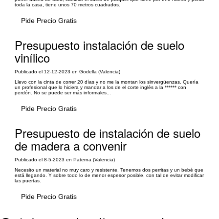
toda la casa, tiene unos 70 metros cuadrados.
Pide Precio Gratis
Presupuesto instalación de suelo
vinílico
Publicado el 12-12-2023 en Godella (Valencia)
Llevo con la cinta de correr 20 días y no me la montan los sinvergüenzas. Quería
un profesional que lo hiciera y mandar a los de el corte inglés a la ****** con
perdón. No se puede ser más informales...
Pide Precio Gratis
Presupuesto de instalación de suelo
de madera a convenir
Publicado el 8-5-2023 en Paterna (Valencia)
Necesito un material no muy caro y resistente. Tenemos dos perritas y un bebé que
está llegando. Y sobre todo lo de menor espesor posible, con tal de evitar modificar
las puertas.
Pide Precio Gratis