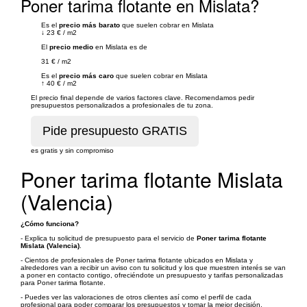
Poner tarima flotante en Mislata?
Es el
precio más barato
que suelen cobrar en Mislata
↓
23 €
/
m2
El
precio medio
en Mislata es de
31 €
/
m2
Es el
precio más caro
que suelen cobrar en Mislata
↑
40 €
/
m2
El precio final depende de varios factores clave. Recomendamos pedir
presupuestos personalizados a profesionales de tu zona.
es gratis y sin compromiso
Poner tarima flotante Mislata
(Valencia)
¿Cómo funciona?
- Explica tu solicitud de presupuesto para el servicio de
Poner tarima flotante
Mislata (Valencia)
.
- Cientos de profesionales de Poner tarima flotante ubicados en Mislata y
alrededores van a recibir un aviso con tu solicitud y los que muestren interés se van
a poner en contacto contigo, ofreciéndote un presupuesto y tarifas personalizadas
para Poner tarima flotante.
- Puedes ver las valoraciones de otros clientes así como el perfil de cada
profesional para poder comparar los presupuestos y tomar la mejor decisión.