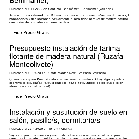
Publicado el 9-11-2022 en Sant Pau Benimámet - Benimamet (Valencia)
Se trata de una vivienda de 114 metros cuadrados con dos baños, amplia cocina, 3
habitaciones y dos balcones. Actualmente el piso tiene parquet de madera natural
que pretendemos cubrir con suelo vinílico.
Pide Precio Gratis
Presupuesto instalación de tarima
flotante de madera natural (Ruzafa
Monteolivete)
Publicado el 9-9-2020 en Ruzafa Monteolivete - Valencia (Valencia)
Quiero precio para Parquet natural (color cerezo o similar - Si hay alguna partida
sobrante lo estudiaría) Parquet sintético (ac3 o ac4) Azulejo (de los que existen
ahora que imitan al parquet)
Pide Precio Gratis
Instalación y sustitución de suelo en
salón, pasillo/s, dormitorio/s
Publicado el 22-4-2026 en Torrent (Valencia)
Voy a comprar una vivienda y me gustaría hacer una reforma en el baño para
poner ducha de obra, cambiar el suelo de parquet que tiene por uno nuevo y pintar