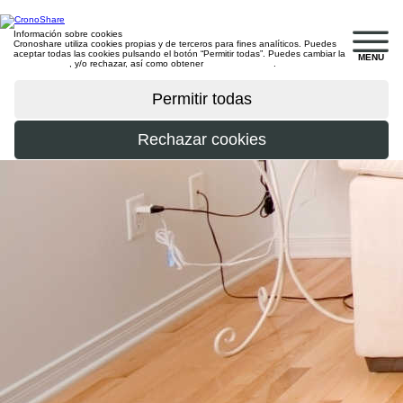
Información sobre cookies
Cronoshare utiliza cookies propias y de terceros para fines analíticos. Puedes
aceptar todas las cookies pulsando el botón “Permitir todas”. Puedes cambiar la
MENU
configuración
, y/o rechazar, así como obtener
más información
.