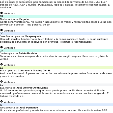
Los elegi por el buen precio pero también por la disponibilidad y trato de Encarni. Muy buen
trabajo de Raúl, Juan y Rubén . Puntualidad, rapidez y calidad. Totalmente recomendables. El
resultado...
Verificada
NA
Nacho opina de
Begoña
:
Gente seria y profesional. No tuvieron incoveniente en volver y revisar ciertas cosas que no nos
convencian del todo. Trato personal de 10
Verificada
JC
Jose María opina de
Nicaparquets
:
Han sido rápidos, han hecho un buen trabajo y la comunicación es fluida. Si surge cualquier
problema se esfuerzan en resolverlo con prontitud. Totalmente recomendables.
Verificada
JA
Javier opina de
Rubén Patricio
:
Todo fue muy bien a la espera de una incidencia que surgió después. Peto todo muy bien la
verdad
Verificada
ES
Ester opina de
Contratas Y Trading Jlv Sl
:
A mí casa han venido 2 personas. He hecho una reforma de poner tarima flotante en toda casa
y cambio de puertas.
Verificada
EV
Eva opina de
José Antonio Ayan López
:
Un 10 en todos los apartados porque no se puede poner un 20. Gran profesional! Nos ha
asesorado perfectamente desde el 1r minuto, aclarándonos las dudas que iban surgiendo. El
trabajo realizado es...
Verificada
IS
Ismael opina de
José Fernando
:
Un excelente profesional y lo más importante una buena persona. Me cambio la tarima BBB