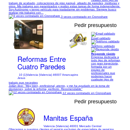
trabajo de acabado, colocaciones de piso parqué, alisado de paredes, molduras y
otros. Mis trabajos son garantizados y realizo estas tareas de forma independiente.
Soy Autónomo y tengo vehículo para trasladarme sin problemas. Siempre busco
realizar mis trabajos con...
3 veces contratado en Cronoshare
Pedir presupuesto
Email validado
1/21
Teléfono validado
Responde rápido
Reformas Entre
Empresa dedicada a
todo tipo de reformas,
Cuatro Paredes
con gran trayectoria,
formada por un
equipo de
profesionales que
10 (1)
Valencia (Valencia) 46007 Arrancapins
podemos hacer
Jesus
cualquier tipo de
trabajo que necesites
Julián dice:
"Muy bien, profesional, atento, y me ha ayudado en la toma de
decisiones, sobre la reforma, perfecto. Recomendable"
12 veces contratado en Cronoshare
Pedir presupuesto
Manitas España
Valencia (Valencia) 46001 Mercado Central
Ofrecemos a nuestros clientes el servicio exclusivo de especialista de servicios