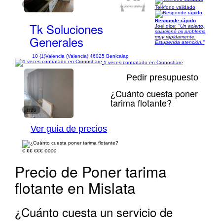
1/8
Teléfono validado
Responde rápido
Tk Soluciones
Joel dice:
"Un acierto,
solucionó mi problema
Generales
muy rápidamente.
Estupenda atención."
10 (1)
Valencia (Valencia) 46025 Benicalap
1 veces contratado en Cronoshare
Pedir presupuesto
¿Cuánto cuesta poner
tarima flotante?
1/20
Ver guía de precios
€
€€
€€€
€€€€
Precio de Poner tarima
flotante en Mislata
¿Cuánto cuesta un servicio de