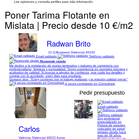
Lee opiniones y consulta perfiles para más información.
Poner Tarima Flotante en
Mislata | Precio desde 10 €/m2
Radwan Brito
10 (1)
Burjassot (Valencia) 46100
Email validado
Teléfono validado
Responde rápido
Me dedico a la instalación de suelos laminados y trabajos de carpintería con
profesionalismo, limpieza y puntualidad. Tengo experiencia en montajes precisos y
acabados de calidad. Si buscas a alguien de confianza, que cuide los detalles y
cumpla con lo acordado, estoy listo para ayudarte.
Gustavo dice:
"Estoy contento con el trabajo realizado y la relación calidad precio"
4 veces contratado en Cronoshare
Pedir presupuesto
Email validado
1/9
Teléfono validado
Soy profesional
especializado en
Carlos
Pintura de paredes,
colocador de papel
pintado desde hace
mas de 36 años.
Valencia (Valencia) 46022 Ayora
Realizo todo tipo de