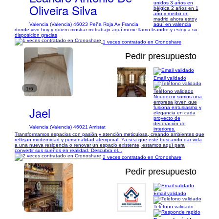
unidos 3 años en
Oliveira Silva
bélgica 2 años en 1
año y medio en
madrid ahora estoy
Valencia (Valencia) 46023 Peña Roja Av Francia
aquí en valencia
donde vivo hoy y quiero mostrar mi trabajo aquí mi me llamo leandro y estoy a su
disposicion gracias
1 veces contratado en Cronoshare
Pedir presupuesto
Email validado
1/6
Teléfono validado
Noudecor somos una
empresa joven que
Jael
fusiona entusiasmo y
elegancia en cada
proyecto de
decoración de
Valencia (Valencia) 46021 Amistat
interiores.
Transformamos espacios con pasión y atención meticulosa, creando ambientes que
reflejan modernidad y personalidad atemporal. Ya sea que esté buscando dar vida
a una nueva residencia o renovar un espacio existente, estamos aquí para
convertir sus sueños en realidad. Descubra el...
2 veces contratado en Cronoshare
Pedir presupuesto
Email validado
1/6
Teléfono validado