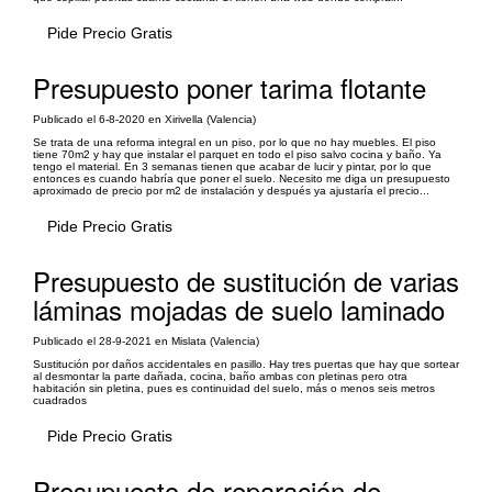
Pide Precio Gratis
Presupuesto poner tarima flotante
Publicado el 6-8-2020 en Xirivella (Valencia)
Se trata de una reforma integral en un piso, por lo que no hay muebles. El piso
tiene 70m2 y hay que instalar el parquet en todo el piso salvo cocina y baño. Ya
tengo el material. En 3 semanas tienen que acabar de lucir y pintar, por lo que
entonces es cuando habría que poner el suelo. Necesito me diga un presupuesto
aproximado de precio por m2 de instalación y después ya ajustaría el precio...
Pide Precio Gratis
Presupuesto de sustitución de varias
láminas mojadas de suelo laminado
Publicado el 28-9-2021 en Mislata (Valencia)
Sustitución por daños accidentales en pasillo. Hay tres puertas que hay que sortear
al desmontar la parte dañada, cocina, baño ambas con pletinas pero otra
habitación sin pletina, pues es continuidad del suelo, más o menos seis metros
cuadrados
Pide Precio Gratis
Presupuesto de reparación de