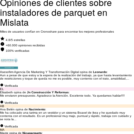
Opiniones de clientes sobre
instaladores de parquet en
Mislata
Miles de usuarios confían en Cronoshare para encontrar los mejores profesionales
4.8/5 estrellas
+60.000 opiniones recibidas
100% verificadas
Asesofirm Agencia De Marketing Y Transformación Digital opina de
Leonardo
:
Aun a pesar de que estoy a la espera de la realización del trabajo, ya que hasta levantamiento
de restricciones y toque de queda no me es posible, muy contento con el trato, amabilidad,...
Verificada
EL
Elisabeth opina de
Jn Construcción Y Reformas
:
Me enviaron presupuesto. Agradezco la Atención. Excelente todo. Ya quedamos hablar!!!!
Verificada
AB
Ana Belén opina de
Nacimiento
:
Me ha colocado una tarima en un vestidor y un sistema Boaxel de ikea y he quedado muy
contenta con el resultado. Es un profesional muy majo, puntual y rápido, trabaja con cuidado y
se nota la...
Verificada
MA
Mayte opina de
Nicaparquets
: