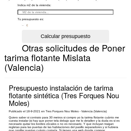
Indica m2 de la vivienda:
Tu presupuesto es:
– €
Otras solicitudes de Poner
tarima flotante Mislata
(Valencia)
Presupuesto instalación de tarima
flotante sintética (Tres Forques Nou
Moles)
Publicado el 18-9-2021 en Tres Forques Nou Moles - Valencia (Valencia)
Quiero saber si contrato para 30 metros si compro yo la tarima flotante cuánto me
cuesta instalar (si hay que poner tela debajo que me lo detallen y la duda es si es
necesario quitar los bordes zócalos o no es necesario. Y que incluyan traigan
regletas para las puertas de las habitaciones del pasillo separadores y si hubiera
que cepillar puertas cuánto costaría. Si tienen una web donde comprar...