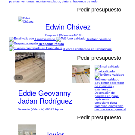
puertas, ventanas, montamos pladur, pintura, hacemos de todo.
Pedir presupuesto
Edwin Chávez
Burjassot (Valencia) 46100
Email validado
Teléfono validado
Responde rápido
3 veces contratado en Cronoshare
Pedir presupuesto
Email validado
1/5
Teléfono validado
Soy pintor decorador
de interiores y
Eddie Geovanny
exteriores...
Decoración de
paredes en papel
Jadan Rodríguez
tapiz estuco
veneciano tierra
florentina envejecido
Valencia (Valencia) 46022 Ayora
decoracion en general
Pedir presupuesto
Javier