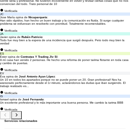
Gente seria y profesional. No tuvieron incoveniente en volver y revisar ciertas cosas que no nos
convencian del todo. Trato personal de 10
Verificada
JC
Jose María opina de
Nicaparquets
:
Han sido rápidos, han hecho un buen trabajo y la comunicación es fluida. Si surge cualquier
problema se esfuerzan en resolverlo con prontitud. Totalmente recomendables.
Verificada
JA
Javier opina de
Rubén Patricio
:
Todo fue muy bien a la espera de una incidencia que surgió después. Peto todo muy bien la
verdad
Verificada
ES
Ester opina de
Contratas Y Trading Jlv Sl
:
A mí casa han venido 2 personas. He hecho una reforma de poner tarima flotante en toda casa
y cambio de puertas.
Verificada
EV
Eva opina de
José Antonio Ayan López
:
Un 10 en todos los apartados porque no se puede poner un 20. Gran profesional! Nos ha
asesorado perfectamente desde el 1r minuto, aclarándonos las dudas que iban surgiendo. El
trabajo realizado es...
Verificada
IS
Ismael opina de
José Fernando
:
Un excelente profesional y lo más importante una buena persona. Me cambio la tarima BBB
Verificada
Servicios relacionados