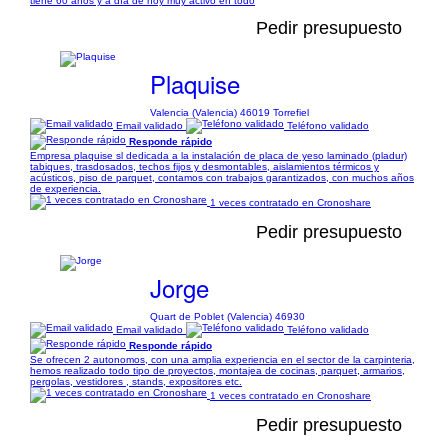
tiene 60 años y a día de hoy muy activo en todo
Pedir presupuesto
Plaquise
Valencia (Valencia) 46019 Torrefiel
Email validado
Teléfono validado
Responde rápido
Empresa plaquise sl dedicada a la instalación de placa de yeso laminado (pladur)
tabiques, trasdosados, techos fijos y desmontables, aislamientos térmicos y
acústicos, piso de parquet, contamos con trabajos garantizados, con muchos años
de experiencia.
1 veces contratado en Cronoshare
Pedir presupuesto
Jorge
Quart de Poblet (Valencia) 46930
Email validado
Teléfono validado
Responde rápido
Se ofrecen 2 autonomos, con una amplia experiencia en el sector de la carpinteria,
hemos realizado todo tipo de proyectos, montajea de cocinas, parquet, armarios,
pergolas, vestidores , stands, expositores etc.
1 veces contratado en Cronoshare
Pedir presupuesto