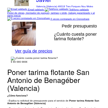
Valencia (Valencia) 46018 Tres Forques Nou Moles
Email validado
Teléfono validado
Pintor de obras, montador de parquet, tarimas y vinilo, trabajo garantizado y al
mejor precio
5 veces contratado en Cronoshare
Pedir presupuesto
¿Cuánto cuesta poner
tarima flotante?
1/2
Ver guía de precios
€
€€
€€€
€€€€
Poner tarima flotante San
Antonio de Benagéber
(Valencia)
¿Cómo funciona?
- Explica tu solicitud de presupuesto para el servicio de
Poner tarima flotante San
Antonio de Benagéber (Valencia)
.