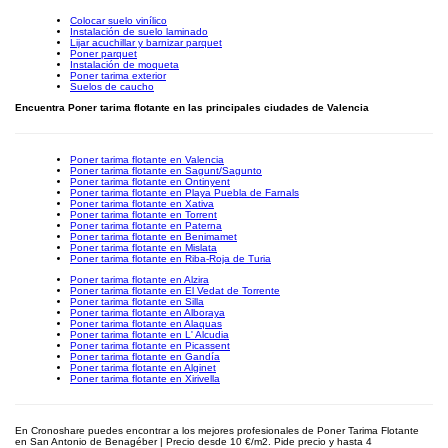
Colocar suelo vinílico
Instalación de suelo laminado
Lijar acuchillar y barnizar parquet
Poner parquet
Instalación de moqueta
Poner tarima exterior
Suelos de caucho
Encuentra Poner tarima flotante en las principales ciudades de Valencia
Poner tarima flotante en Valencia
Poner tarima flotante en Sagunt/Sagunto
Poner tarima flotante en Ontinyent
Poner tarima flotante en Playa Puebla de Farnals
Poner tarima flotante en Xativa
Poner tarima flotante en Torrent
Poner tarima flotante en Paterna
Poner tarima flotante en Benimamet
Poner tarima flotante en Mislata
Poner tarima flotante en Riba-Roja de Turia
Poner tarima flotante en Alzira
Poner tarima flotante en El Vedat de Torrente
Poner tarima flotante en Silla
Poner tarima flotante en Alboraya
Poner tarima flotante en Alaquas
Poner tarima flotante en L' Alcudia
Poner tarima flotante en Picassent
Poner tarima flotante en Gandía
Poner tarima flotante en Alginet
Poner tarima flotante en Xirivella
En Cronoshare puedes encontrar a los mejores profesionales de Poner Tarima Flotante
en San Antonio de Benagéber | Precio desde 10 €/m2. Pide precio y hasta 4