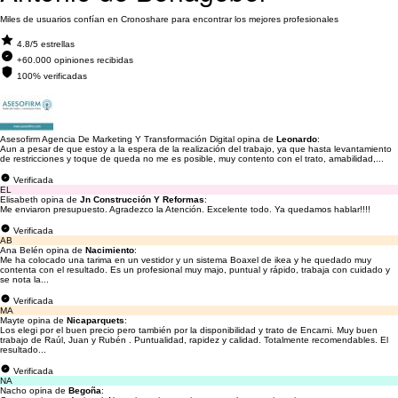
Miles de usuarios confían en Cronoshare para encontrar los mejores profesionales
4.8/5 estrellas
+60.000 opiniones recibidas
100% verificadas
Asesofirm Agencia De Marketing Y Transformación Digital opina de
Leonardo
:
Aun a pesar de que estoy a la espera de la realización del trabajo, ya que hasta levantamiento
de restricciones y toque de queda no me es posible, muy contento con el trato, amabilidad,...
Verificada
EL
Elisabeth opina de
Jn Construcción Y Reformas
:
Me enviaron presupuesto. Agradezco la Atención. Excelente todo. Ya quedamos hablar!!!!
Verificada
AB
Ana Belén opina de
Nacimiento
:
Me ha colocado una tarima en un vestidor y un sistema Boaxel de ikea y he quedado muy
contenta con el resultado. Es un profesional muy majo, puntual y rápido, trabaja con cuidado y
se nota la...
Verificada
MA
Mayte opina de
Nicaparquets
:
Los elegi por el buen precio pero también por la disponibilidad y trato de Encarni. Muy buen
trabajo de Raúl, Juan y Rubén . Puntualidad, rapidez y calidad. Totalmente recomendables. El
resultado...
Verificada
NA
Nacho opina de
Begoña
: