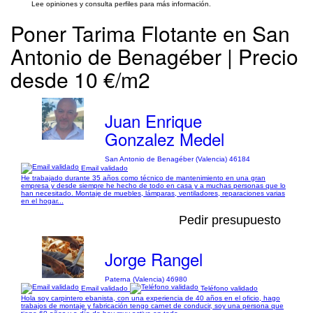
Lee opiniones y consulta perfiles para más información.
Poner Tarima Flotante en San
Antonio de Benagéber | Precio
desde 10 €/m2
Juan Enrique
Gonzalez Medel
San Antonio de Benagéber (Valencia) 46184
Email validado
He trabajado durante 35 años como técnico de mantenimiento en una gran
empresa y desde siempre he hecho de todo en casa y a muchas personas que lo
han necesitado. Montaje de muebles, lámparas, ventiladores, reparaciones varias
en el hogar...
Pedir presupuesto
Jorge Rangel
Paterna (Valencia) 46980
Email validado
Teléfono validado
Hola soy carpintero ebanista, con una experiencia de 40 años en el oficio, hago
trabajos de montaje y fabricación tengo carnet de conducir, soy una persona que