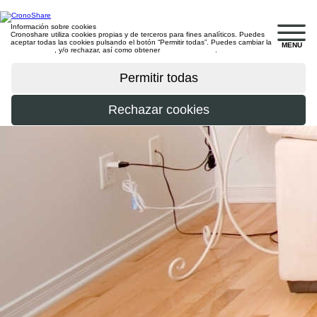
Información sobre cookies
Cronoshare utiliza cookies propias y de terceros para fines analíticos. Puedes
aceptar todas las cookies pulsando el botón “Permitir todas”. Puedes cambiar la
MENU
configuración
, y/o rechazar, así como obtener
más información
.