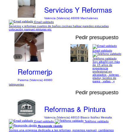
Servicios Y Reformas
Valencia (Valencia) 46009 Marchalenes
Email validado
Servicios y reformas cuartos de baños cocinas halisar paredes estucadas
colocación parquet pinturas etc
Pedir presupuesto
Email validado
1/3
Teléfono validado
Soy albañil con más
de 15 años de
Reformerjp
experiencia
profesional en
alicatados , soleras ,
pladur, lúcidos de
Paterna (Valencia) 46980
pares , vallas , y
tabiquerias
Pedir presupuesto
Reformas & Pintura
Valencia (Valencia) 46010 Blasco Ibáñez Mestalla
Email validado
Teléfono validado
Responde rápido
Somos una empresa dedicada a las reformas, ponemos parquet, cambiamos