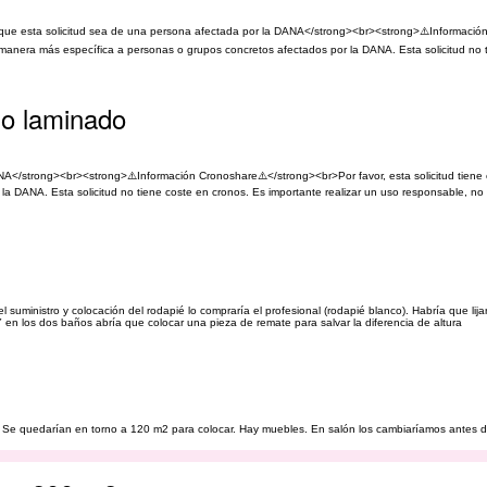
que esta solicitud sea de una persona afectada por la DANA</strong><br><strong>⚠️Informació
 manera más específica a personas o grupos concretos afectados por la DANA. Esta solicitud no 
lo laminado
NA</strong><br><strong>⚠️Información Cronoshare⚠️</strong><br>Por favor, esta solicitud tiene
la DANA. Esta solicitud no tiene coste en cronos. Es importante realizar un uso responsable, n
 el suministro y colocación del rodapié lo compraría el profesional (rodapié blanco). Habría que lija
 Y en los dos baños abría que colocar una pieza de remate para salvar la diferencia de altura
a. Se quedarían en torno a 120 m2 para colocar. Hay muebles. En salón los cambiaríamos antes 