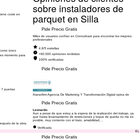
sobre instaladores de
n
parquet en Silla
tiene coste en
Pide Precio Gratis
Miles de usuarios confían en Cronoshare para encontrar los mejores
profesionales
4.8/5 estrellas
 como único
+60.000 opiniones recibidas
o es momento para
100% verificadas
Pide Precio Gratis
r 7 puertas
Asesofirm Agencia De Marketing Y Transformación Digital opina de
Pide Precio Gratis
Leonardo
:
Aun a pesar de que estoy a la espera de la realización del trabajo, ya
que hasta levantamiento de restricciones y toque de queda no me es
posible, muy contento con el trato, amabilidad,...
después de la obra.
Verificada
EL
Pide Precio Gratis