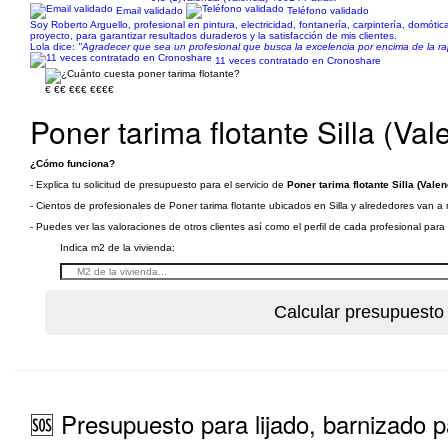
Email validado
Teléfono validado
Soy Roberto Arguello, profesional en pintura, electricidad, fontanería, carpintería, domó
proyecto, para garantizar resultados duraderos y la satisfacción de mis clientes.
Lola dice:
"Agradecer que sea un profesional que busca la excelencia por encima de la ra
11 veces contratado en Cronoshare
€
€€
€€€
€€€€
Poner tarima flotante Silla (Val
¿Cómo funciona?
- Explica tu solicitud de presupuesto para el servicio de
Poner tarima flotante Silla (Valen
- Cientos de profesionales de Poner tarima flotante ubicados en Silla y alrededores van a 
- Puedes ver las valoraciones de otros clientes así como el perfil de cada profesional par
Indica m2 de la vivienda:
🆘 Presupuesto para lijado, barnizado 