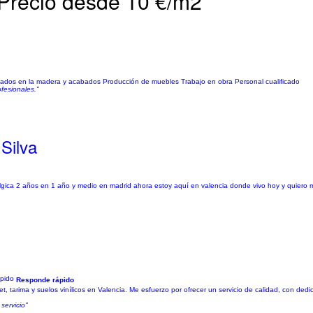
| Precio desde 10 €/m2
lizados en la madera y acabados Producción de muebles Trabajo en obra Personal cualificado
fesionales."
Silva
gica 2 años en 1 año y medio en madrid ahora estoy aquí en valencia donde vivo hoy y quiero mo
Responde rápido
et, tarima y suelos vinílicos en Valencia. Me esfuerzo por ofrecer un servicio de calidad, con de
servicio"