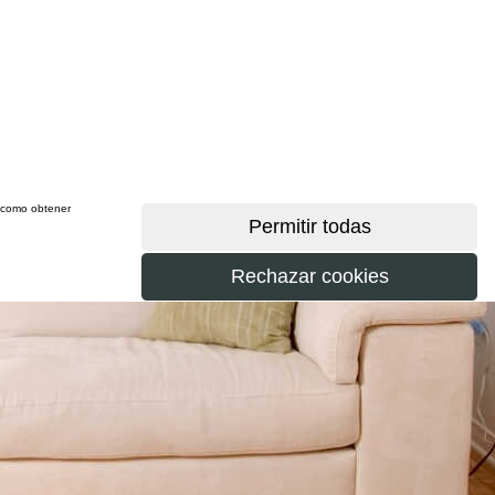
sí como obtener
más