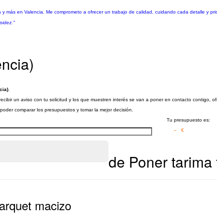
tica y más en Valencia. Me comprometo a ofrecer un trabajo de calidad, cuidando cada detalle y pr
pidez."
encia)
cia)
.
recibir un aviso con tu solicitud y los que muestren interés se van a poner en contacto contigo, o
a poder comparar los presupuestos y tomar la mejor decisión.
Tu presupuesto es:
– €
de Poner tarima f
parquet macizo