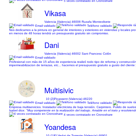
5 veces contratado en Cronoshare
Vikasa
Valencia (Valencia) 46006 Ruzafa Monteolivete
Email validado
Teléfono validado
Nos dedicamos a la pintura en general de interiores y exteriores en viviendas y locales pro
en menos de 48 horas tendrá un presupuesto gratuito sin compromiso.
Dani
Valencia (Valencia) 46002 Sant Francesc Colón
Email validado
Profesional con más de 15 años de experiencia realizó todo tipo de reforma y construcción. 
impermeabilizacion de terrazas, etc... hacemos el presupuesto gratuito a gusto del cliente
Multisivic
10 (2)
Picassent (Valencia) 46220
Email validado
Teléfono validado
Empresa multiservicios. Instalador electricista de baja tensión. Carpintero. Pulido de suelos
Isabel dice:
"Muy competente en la realización del trabajo. Amable en el trato y resolvien
4 veces contratado en Cronoshare
Yoandesa
10 (1)
El Vedat de Torrente (Valencia) 46901