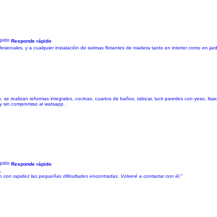
Responde rápido
fesionales, y a cualquier instalación de tarimas flotantes de madera tanto en interior como en jar
se realizan reformas integrales, cocinas, cuartos de baños, tabicar, lucir paredes con yeso, lisar
 y sin compromiso al watsapp .
Responde rápido
.
do con rapidez las pequeñas dificultades encontradas. Volveré a contactar con él."