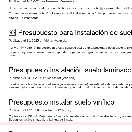
Publicado el 4-12-2024 en Monserrat (Valencia)
Unos dos metros cuadrados están hinchados por el agua <br><br>🆘 <strong>Es posible 
Cronoshare⚠️</strong><br>Por favor, esta solicitud tiene como único propósito ayudar de
cronos. Es importante...
🆘 Presupuesto para instalación de sue
Publicado el 2-1-2025 en Alginet (Valencia)
<br><br>🆘 <strong>Es posible que esta solicitud sea de una persona afectada por la DA
propósito ayudar de manera más específica a personas o grupos concretos afectados por 
otras...
Presupuesto instalación suelo laminado
Publicado el 23-11-2020 en Monserrat (Valencia)
La obra sería la colocación del suelo (lo compra el cliente), levantar el rodapié existente y
interiores y la puerta de acceso a la vivienda para adaptarla a la nueva altura de solado.
Presupuesto instalar suelo vinílico
Publicado el 17-10-2022 en Torrent (Valencia)
El piso es de 150 m2. Dejaríamos fuer de la instalación de suelo. Los dos baños y cocin
Según les facilite el trabajo a la hora de instalar