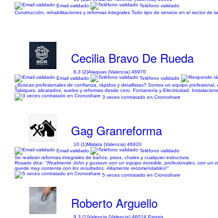
Email validado
Teléfono validado
Construcción, rehabilitaciones y reformas integrales Todo tipo de servicio en el sector de l
Cecilia Bravo De Rueda
8,3 (2)
Alaquas (Valencia) 46970
Email validado
Teléfono validado
​¿Buscas profesionales de confianza, rápidos y detallistas? Somos un equipo profesional, 
Tabiques, alicatados, suelos y reformas desde cero. ​ Fontanería y Electricidad: Instalacion
3 veces contratado en Cronoshare
Gag Granreforma
10 (1)
Mislata (Valencia) 46920
Email validado
Teléfono validado
Se realizan reformas integrales de baños, pisos, chales y cualquier estructura.
Rosario dice:
"Realmente John y gustavo son un equipo increible, profesionales, con un 
quede muy contenta con los resultados. Altamente recomendables!"
5 veces contratado en Cronoshare
Roberto Arguello
9,3 (1)
Valencia (Valencia) 46014 Patraix