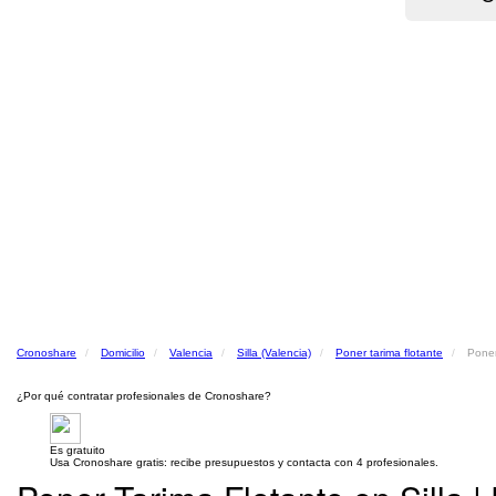
Cronoshare
Domicilio
Valencia
Silla (Valencia)
Poner tarima flotante
Poner
¿Por qué contratar profesionales de Cronoshare?
Es gratuito
Usa Cronoshare gratis: recibe presupuestos y contacta con 4 profesionales.