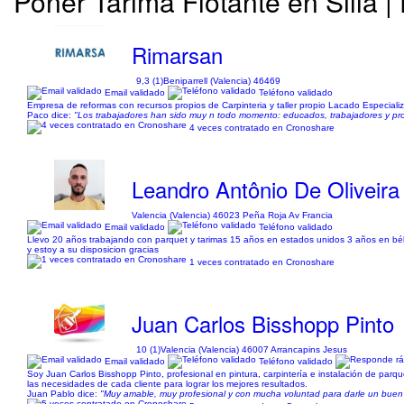
Poner Tarima Flotante en Silla 
Rimarsan
9,3 (1)
Beniparrell (Valencia) 46469
Email validado
Teléfono validado
Empresa de reformas con recursos propios de Carpinteria y taller propio Lacado Especia
Paco dice:
"Los trabajadores han sido muy n todo momento: educados, trabajadores y pro
4 veces contratado en Cronoshare
Leandro Antônio De Oliveira 
Valencia (Valencia) 46023 Peña Roja Av Francia
Email validado
Teléfono validado
Llevo 20 años trabajando con parquet y tarimas 15 años en estados unidos 3 años en bél
y estoy a su disposicion gracias
1 veces contratado en Cronoshare
Juan Carlos Bisshopp Pinto
10 (1)
Valencia (Valencia) 46007 Arrancapins Jesus
Email validado
Teléfono validado
Soy Juan Carlos Bisshopp Pinto, profesional en pintura, carpintería e instalación de parqu
las necesidades de cada cliente para lograr los mejores resultados.
Juan Pablo dice:
"Muy amable, muy profesional y con mucha voluntad para darle un buen 