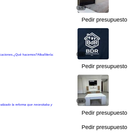
1/5
Pedir presupuesto
aciones. ​¿Qué hacemos? ​Albañilería:
1/3
Pedir presupuesto
1/4
alizado la reforma que necesitaba y
Pedir presupuesto
Pedir presupuesto