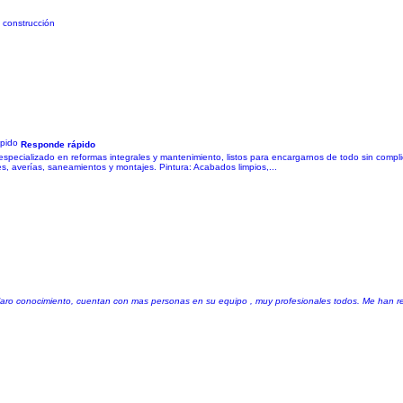
a construcción
Responde rápido
especializado en reformas integrales y mantenimiento, listos para encargarnos de todo sin complic
es, averías, saneamientos y montajes. ​ Pintura: Acabados limpios,...
claro conocimiento, cuentan con mas personas en su equipo , muy profesionales todos. Me han re