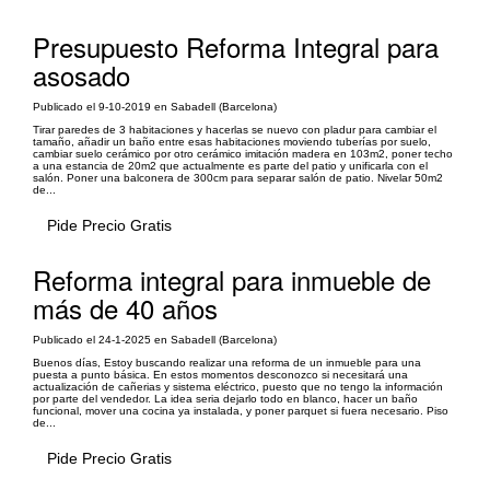
Presupuesto Reforma Integral para
asosado
Publicado el 9-10-2019 en Sabadell (Barcelona)
Tirar paredes de 3 habitaciones y hacerlas se nuevo con pladur para cambiar el
tamaño, añadir un baño entre esas habitaciones moviendo tuberías por suelo,
cambiar suelo cerámico por otro cerámico imitación madera en 103m2, poner techo
a una estancia de 20m2 que actualmente es parte del patio y unificarla con el
salón. Poner una balconera de 300cm para separar salón de patio. Nivelar 50m2
de...
Pide Precio Gratis
Reforma integral para inmueble de
más de 40 años
Publicado el 24-1-2025 en Sabadell (Barcelona)
Buenos días, Estoy buscando realizar una reforma de un inmueble para una
puesta a punto básica. En estos momentos desconozco si necesitará una
actualización de cañerias y sistema eléctrico, puesto que no tengo la información
por parte del vendedor. La idea seria dejarlo todo en blanco, hacer un baño
funcional, mover una cocina ya instalada, y poner parquet si fuera necesario. Piso
de...
Pide Precio Gratis