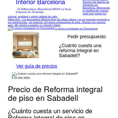
Interior Barcelona
Servicio de Diseño de
Interiores en
Barcelona. Mejoramos
10 (6)
Barcelona (Barcelona) 08029 La Nova
tu distribución interior
Esquerra de l'Eixample
para que ganes luz
natural, amplitud y mejor calidad de vida.
Silvia dice:
"La decoradora Marisol tiene las ideas claras y te va guiando respecto a
tus preferencias, sin imponer. En breve empezamos la obra. Gracias por vuestra
web. Me habéis ayudado un montón Silvia"
5 veces contratado en Cronoshare
Pedir presupuesto
¿Cuánto cuesta una
reforma integral en
Sabadell?
1/19
Ver guía de precios
€
€€
€€€
€€€€
Precio de Reforma integral
de piso en Sabadell
¿Cuánto cuesta un servicio de
Reforma integral de piso en