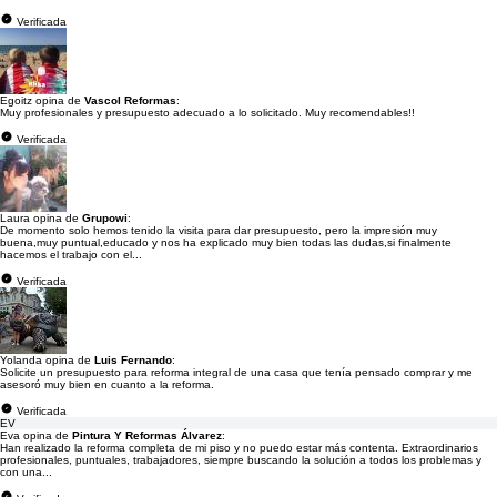
Verificada
Egoitz opina de
Vascol Reformas
:
Muy profesionales y presupuesto adecuado a lo solicitado. Muy recomendables!!
Verificada
Laura opina de
Grupowi
:
De momento solo hemos tenido la visita para dar presupuesto, pero la impresión muy
buena,muy puntual,educado y nos ha explicado muy bien todas las dudas,si finalmente
hacemos el trabajo con el...
Verificada
Yolanda opina de
Luis Fernando
:
Solicite un presupuesto para reforma integral de una casa que tenía pensado comprar y me
asesoró muy bien en cuanto a la reforma.
Verificada
EV
Eva opina de
Pintura Y Reformas Álvarez
:
Han realizado la reforma completa de mi piso y no puedo estar más contenta. Extraordinarios
profesionales, puntuales, trabajadores, siempre buscando la solución a todos los problemas y
con una...