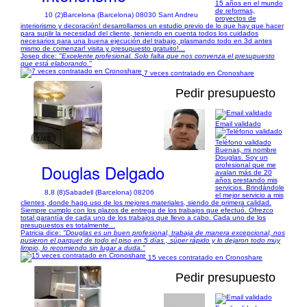
15 años en el mundo
de reformas,
10 (2)
Barcelona (Barcelona) 08030 Sant Andreu
proyectos de
interiorismo y decoración! desarrollamos un estudio previo de lo que hay que hacer
para suplir la necesidad del cliente, teniendo en cuenta todos los cuidados
necesarios para una buena ejecución del trabajo, plasmando todo en 3d antes
mismo de comenzar! visita y presupuesto gratuito!...
Josep dice:
"Excelente profesional. Solo falta que nos convenza el presupuesto
que está elaborando."
7 veces contratado en Cronoshare
Pedir presupuesto
Email validado
1/40
Teléfono validado
Buenas, mi nombre
Douglas. Soy un
Douglas Delgado
profesional que me
avalan más de 20
años prestando mis
servicios. Brindándole
8,8 (8)
Sabadell (Barcelona) 08206
el mejor servicio a mis
clientes, donde hago uso de los mejores materiales, siendo de primera calidad.
Siempre cumplo con los plazos de entrega de los trabajos que efectuó. Ofrezco
total garantía de cada uno de los trabajos que llevo a cabo. Cada uno de los
presupuestos es totalmente...
Patricia dice:
"Douglas es un buen profesional, trabaja de manera excepcional, nos
pusieron el parquet de todo el piso en 5 días , súper rápido y lo dejaron todo muy
limpio, lo recomiendo sin lugar a duda."
15 veces contratado en Cronoshare
Pedir presupuesto