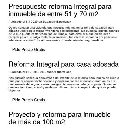
Presupuesto reforma integral para
inmueble de entre 51 y 70 m2
Publicado el 3-3-2025 en Sabadell (Barcelona)
Quiero comprar una vivienda que necesite reforma en la zona de sabadell, para
añadirle valor con la misma y venderla posteriormente. Me gustaría tenir un abanico
de lo que puede costar cada tipo de trabajo, para evaluar a que precio debo
comprar para que salga rentable la inversión. Me interesa separada por partidas o
referenciada a €/m2. La reforma sería con materiales de rango medio o...
Pide Precio Gratis
Reforma Integral para casa adosada
Publicado el 12-7-2019 en Sabadell (Barcelona)
Nos gustaría saber un aproximado del importe de la reforma para tenerlo en cuenta
para poder comprar dicha vivienda y empezar con las reformas cuanto antes. Es
una vivienda de segunda mano antigua, tenemos un bebe y un perro. Queremos
que sea funcional, actual y moderna utilizando todo el espacio del que se pueda
disponer.
Pide Precio Gratis
Proyecto y reforma para inmueble
de más de 100 m2