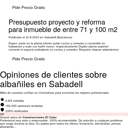
Pide Precio Gratis
Presupuesto proyecto y reforma
para inmueble de entre 71 y 100 m2
Publicado el 11-9-2023 en Sabadell (Barcelona)
Dupex: parte en la planta inferior quitar cocina y comedor y convertirlo en
habitacion y suite con baño nuevo, respecticamente Duplex planta superior:
convertir el espacio polivalente en cocina y comedor. Requiere mejorar aislamientos
Pide Precio Gratis
Opiniones de clientes sobre
albañiles en Sabadell
Miles de usuarios confían en Cronoshare para encontrar los mejores profesionales
4.8/5 estrellas
+60.000 opiniones recibidas
100% verificadas
GE
Gerard opina de
Construcciones El Calar
:
Profesional muy serio y responsable. 100% recomendable. Da solución a cualquier problema
que surge durante la obra. Es paleta pero todos los oficios, fontanería, electricidad, pintura,
ahorrando...