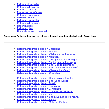
Reformas integrales
Reformas de casas
Reformar terraza
Empresas de reformas
Reformar habitación
Reformar salón
Reformar buhardilla
Reformas de garajes
Hacer rampas
Reformar piso
Convertir garaje en vivienda
Encuentra Reforma integral de piso en las principales ciudades de Barcelona
Reforma integral de piso en Barcelona
Reforma integral de piso en Terrassa
Reforma integral de piso en Vilafranca del Penedès
Reforma integral de piso en Manresa
Reforma integral de piso en L'Hospitalet de Llobregat
Reforma integral de piso en Esplugues de Llobregat
Reforma integral de piso en Sant Boi de Llobregat
Reforma integral de piso en Santa Coloma de Cervelló
Reforma integral de piso en Vilanova i la Geltrú
Reforma integral de piso en Granollers
Reforma integral de piso en Cerdanyola del Vallès
Reforma integral de piso en Sant Joan Despí
Reforma integral de piso en Torelló
Reforma integral de piso en Badalona
Reforma integral de piso en El Masnou
Reforma integral de piso en Cornella de Llobregat
Reforma integral de piso en Vic
Reforma integral de piso en Santa Eulalia de Ronçana
Reforma integral de piso en Sitges
Reforma integral de piso en Mollet del Vallès