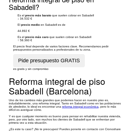
Sabadell?
Es el
precio más barato
que suelen cobrar en Sabadell
↓
34.532 €
El
precio medio
en Sabadell es de
44.892 €
Es el
precio más caro
que suelen cobrar en Sabadell
↑
58.360 €
El precio final depende de varios factores clave. Recomendamos pedir
presupuestos personalizados a profesionales de tu zona.
es gratis y sin compromiso
Reforma integral de piso
Sabadell (Barcelona)
Uno de los cambios más grandes que podemos hacer en nuestro piso es,
indudablemente, una reforma integral. Tanto en Sabadell como en las poblaciones
de alrededor, lo ideal es encontrar una
reforma integral económica
, pero lo más
difícil es averiguar cómo.
Y es que cualquier momento es bueno para pensar en rehabilitar nuestra vivienda,
pero, por otro lado, son muchos los clientes de Sabadell que se enfrentan por
primera vez a esta situación.
¿Es este tu caso? ¡No te preocupes! Puedes ponerte en contacto con Cronoshare