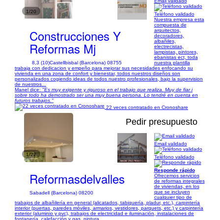
Email validado
1/20
Teléfono validado
Nuestra empresa esta
compuesta de
Construcciones Y
arquitectos,
decoradores,
albañiles,
Reformas Mj
electrecistas,
lampistas, pintores,
ebanistas ect, toda
8,3 (10)
Castellbisbal (Barcelona) 08755
nuestra plantilla
trabaja con dedicacion y empeño para mejorar sus necesidades enfocando su
vivienda en una zona de confort y bienestar, todos nuestros diseños son
personalizados cogiendo ideas de todos nuestro profesionales, bajo la supervision
de nuestros...
Manel dice:
"Es muy exigente y riguroso en el trabajo que realiza. Muy de fiar i
sobre todo ha demostrado ser una muy buena persona. Lo tendré en cuenta en
futuros trabajos."
22 veces contratado en Cronoshare
Pedir presupuesto
Email validado
1/22
Teléfono validado
Responde rápido
Reformasdelvalles
Ofrecemos servicios
de reformas integrales
de viviendas, en los
que se incluyen
Sabadell (Barcelona) 08200
cualquier tipo de
trabajos de albañilería en general (alicatados, tabiquería, pladur, etc.), carpintería
interior (puertas, paredes móviles, armarios, vestidores, parquets, etc.) y carpintería
exterior (aluminio y pvc), trabajos de electricidad e iluminación, instalaciones de
fontanería, calefacción y gas, pintura,...