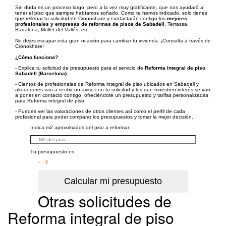
Sin duda es un proceso largo, pero a la vez muy gratificante, que nos ayudará a
tener el piso que siempre habíamos soñado. Como te hemos indicado, solo tienes
que rellenar tu solicitud en Cronoshare y contactarán contigo los
mejores
profesionales y empresas de reformas de pisos de Sabadell
, Terrassa,
Badalona, Mollet del Vallés, etc.
No dejes escapar esta gran ocasión para cambiar tu vivienda. ¡Consulta a través de
Cronoshare!
¿Cómo funciona?
- Explica tu solicitud de presupuesto para el servicio de
Reforma integral de piso
Sabadell (Barcelona)
.
- Cientos de profesionales de Reforma integral de piso ubicados en Sabadell y
alrededores van a recibir un aviso con tu solicitud y los que muestren interés se van
a poner en contacto contigo, ofreciéndote un presupuesto y tarifas personalizadas
para Reforma integral de piso.
- Puedes ver las valoraciones de otros clientes así como el perfil de cada
profesional para poder comparar los presupuestos y tomar la mejor decisión.
Indica m2 aproximados del piso a reformar:
Tu presupuesto es:
– €
Otras solicitudes de
Reforma integral de piso