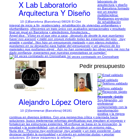
X Lab Laboratorio
laboratorio de
arquitectura y diseño
en Barcelona formado
Arquitectura Y Diseño
por un equipo
multidisciplinar.
Realizamos proyectos
10 (1)
Barcelona (Barcelona) 08026 El Clot
de rehabilitación
integral de inicio a fin, residenciales, rehabilitación de viviendas unifamiliares y
plurifamiliares, ofrecemos un trato único con acabados sensacionales y resultado
final sin igual en Barcelona y alrededores. Arquitectura...
Ángel dice:
"Víctor es el que vino a casa , después de decirle lo que queríamos
hacer nos asesoró y midió con croquis incluido todas las estancias del piso , muy
amable y cordial . Nos hizo un presupuesto matizado y con planos incluidos ,
quedamos en su despacho para hablar del presupuesto y ver algunos de los
materiales que podíamos elegir . Aún no han comenzado las obras pero me nos ha
dado confianza, esperamos que nuestras expectativas se cumplan"
34 veces contratado en Cronoshare
Pedir presupuesto
Email validado
1/10
Teléfono validado
Responde rápido
Alejandro López Otero
Soy Alejandro, un
profesional
comprometido con la
transformación
10 (2)
Sentmenat (Barcelona) 08181
positiva y la mejora
continua en diversos ámbitos. Con una perspectiva crítica y orientada hacia
soluciones, busco implementar reformas significativas que impulsen el progreso y
fortalezcan las estructuras existentes. Mi enfoque se basa en la innovación, la
equidad y la sostenibilidad, con el objetivo de construir un entorno más...
Nuria dice:
"Persona muy profesional, muy amable y un trato excelente .Cabe
destacar también la puntualidad y el interés en solventar dudas y aportar
soluciones. En breve iniciaremos la reforma ."