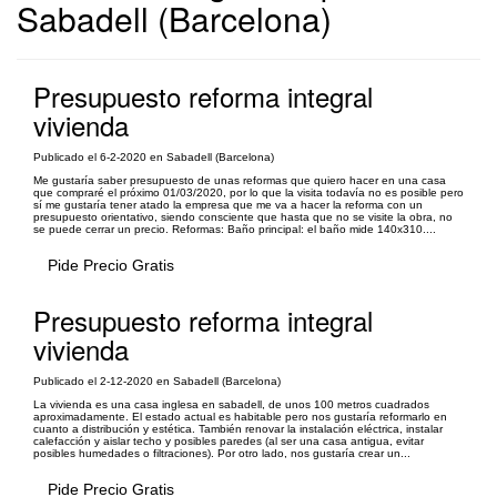
Sabadell (Barcelona)
Presupuesto reforma integral
vivienda
Publicado el 6-2-2020 en Sabadell (Barcelona)
Me gustaría saber presupuesto de unas reformas que quiero hacer en una casa
que compraré el próximo 01/03/2020, por lo que la visita todavía no es posible pero
sí me gustaría tener atado la empresa que me va a hacer la reforma con un
presupuesto orientativo, siendo consciente que hasta que no se visite la obra, no
se puede cerrar un precio. Reformas: Baño principal: el baño mide 140x310....
Pide Precio Gratis
Presupuesto reforma integral
vivienda
Publicado el 2-12-2020 en Sabadell (Barcelona)
La vivienda es una casa inglesa en sabadell, de unos 100 metros cuadrados
aproximadamente. El estado actual es habitable pero nos gustaría reformarlo en
cuanto a distribución y estética. También renovar la instalación eléctrica, instalar
calefacción y aislar techo y posibles paredes (al ser una casa antigua, evitar
posibles humedades o filtraciones). Por otro lado, nos gustaría crear un...
Pide Precio Gratis