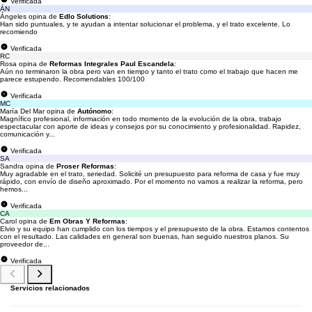
Verificada
ÁN
Ángeles opina de
Edlo Solutions
:
Han sido puntuales, y te ayudan a intentar solucionar el problema, y el trato excelente. Lo
recomiendo
Verificada
RC
Rosa opina de
Reformas Integrales Paul Escandela
:
Aún no terminaron la obra pero van en tiempo y tanto el trato como el trabajo que hacen me
parece estupendo. Recomendables 100/100
Verificada
MC
María Del Mar opina de
Autónomo
:
Magnífico profesional, información en todo momento de la evolución de la obra, trabajo
espectacular con aporte de ideas y consejos por su conocimiento y profesionalidad. Rapidez,
comunicación y...
Verificada
SA
Sandra opina de
Proser Reformas
:
Muy agradable en el trato, seriedad. Solicité un presupuesto para reforma de casa y fue muy
rápido, con envío de diseño aproximado. Por el momento no vamos a realizar la reforma, pero
hemos...
Verificada
CA
Carol opina de
Em Obras Y Reformas
:
Elvio y su equipo han cumplido con los tiempos y el presupuesto de la obra. Estamos contentos
con el resultado. Las calidades en general son buenas, han seguido nuestros planos. Su
proveedor de...
Verificada
Servicios relacionados