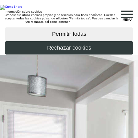
Información sobre cookies
Cronoshare utiliza cookies propias y de terceros para fines analíticos. Puedes
aceptar todas las cookies pulsando el botón “Permitir todas”. Puedes cambiar la
MENU
configuración
, y/o rechazar, así como obtener
más información
.