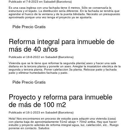
Publicado el 7-8-2023 en Sabadell (Barcelona)
Es una casa inglesa con una fachada tiene 4 metros. Sólo se conservaría la
estructura y el tejado. La distribución sería diferente. En la fachada se tendría que
agrandar el hueco de la ventana y de la puerta blindada. Necesito un presupuesto
aproximado porque una vez tenga el proyecto ya se ajustaría.
Pide Precio Gratis
Reforma integral para inmueble de
más de 40 años
Publicado el 18-8-2022 en Sabadell (Barcelona)
Vivienda que se le tiene que reformar la segunda planta( aseo y hacer una sala
diafana en la tercera planta y ponerle un aseo. Arreglar la insatalcion electrica de la
segunda y tercera planta. Poner calefaccion 3a planta. Rebozar patio y fachada
patio y eliminar humedades fachada y patio.
Pide Precio Gratis
Proyecto y reforma para inmueble
de más de 100 m2
Publicado el 16-1-2023 en Sabadell (Barcelona)
Hola! Nos encontramos en proceso de estudio para adquirir una vivienda (casa)
con planta baja de aproximadamente 51m2 abajo + 70m2 arriba. Hay que hacer
estudio y proyecto además de reforma integral agua, luz, calefacción, etc.. Ruego
ponerse en contacto. Saludos