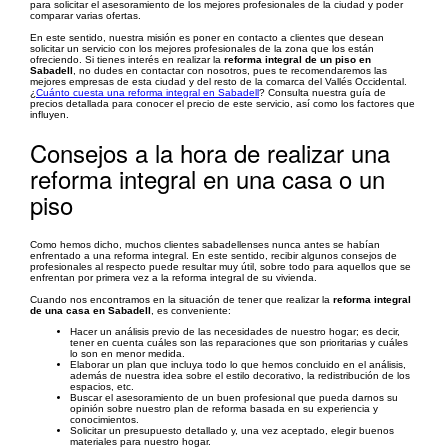
para solicitar el asesoramiento de los mejores profesionales de la ciudad y poder
comparar varias ofertas.
En este sentido, nuestra misión es poner en contacto a clientes que desean
solicitar un servicio con los mejores profesionales de la zona que los están
ofreciendo. Si tienes interés en realizar la
reforma integral de un piso en
Sabadell
, no dudes en contactar con nosotros, pues te recomendaremos las
mejores empresas de esta ciudad y del resto de la comarca del Vallés Occidental.
¿
Cuánto cuesta una reforma integral en Sabadell
? Consulta nuestra guía de
precios detallada para conocer el precio de este servicio, así como los factores que
influyen.
Consejos a la hora de realizar una
reforma integral en una casa o un
piso
Como hemos dicho, muchos clientes sabadellenses nunca antes se habían
enfrentado a una reforma integral. En este sentido, recibir algunos consejos de
profesionales al respecto puede resultar muy útil, sobre todo para aquellos que se
enfrentan por primera vez a la reforma integral de su vivienda.
Cuando nos encontramos en la situación de tener que realizar la
reforma integral
de una casa en Sabadell
, es conveniente:
Hacer un análisis previo de las necesidades de nuestro hogar; es decir,
tener en cuenta cuáles son las reparaciones que son prioritarias y cuáles
lo son en menor medida.
Elaborar un plan que incluya todo lo que hemos concluido en el análisis,
además de nuestra idea sobre el estilo decorativo, la redistribución de los
espacios, etc.
Buscar el asesoramiento de un buen profesional que pueda darnos su
opinión sobre nuestro plan de reforma basada en su experiencia y
conocimientos.
Solicitar un presupuesto detallado y, una vez aceptado, elegir buenos
materiales para nuestro hogar.