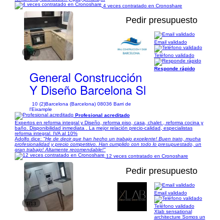
4 veces contratado en Cronoshare
Pedir presupuesto
Email validado
1/37
Teléfono validado
Responde rápido
General Construcción
Y Diseño Barcelona Sl
10 (2)
Barcelona (Barcelona) 08036 Barri de
l'Eixample
Profesional acreditado
Expertos en reforma integral y Diseño, reforma piso, casa, chalet , reforma cocina y
baño. Disponibilidad inmediata . La mejor relación precio-calidad, especialistas
reforma integral. IVA al 10%
Adolfo dice:
"He de decir que han hecho un trabajo excelente! Buen trato, mucha
profesionalidad y precio competitivo. Han cumplido con todo lo presupuestado, un
gran trabajo! Altamente recomendable!"
12 veces contratado en Cronoshare
Pedir presupuesto
Email validado
1/13
Teléfono validado
Xlab sensational
architecture Somos un