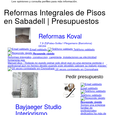
Lee opiniones y consulta perfiles para más información.
Reformas Integrales de Pisos
en Sabadell | Presupuestos
Reformas Koval
7,9 (5)
Palau-Solita I Plegamans (Barcelona)
08184
Email validado
Teléfono validado
Responde rápido
Reformas integrales, construccion, carpinteria, instalaciones aa electricidad
fontaneria gas
Manuel dice:
"Todavia no puedo opinar solo devir que es una persona correcta y
profesional aun no hemos decido cuando este decidido valorare su trabajo gracias"
16 veces contratado en Cronoshare
Pedir presupuesto
Email validado
1/22
Teléfono validado
Responde rápido
Bayjaeger Studio
Somos una empresa
familiar de
Interiorismo
profesionales
dedicados ha más de