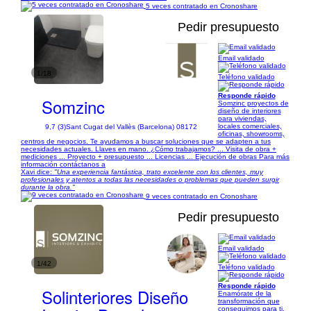
5 veces contratado en Cronoshare
Pedir presupuesto
Email validado
1/18
Teléfono validado
Responde rápido
Somzinc
Somzinc proyectos de
diseño de interiores
para viviendas,
locales comerciales,
9,7 (3)
Sant Cugat del Vallès (Barcelona) 08172
oficinas, showrooms,
centros de negocios. Te ayudamos a buscar soluciones que se adapten a tus
necesidades actuales. Llaves en mano. ¿Cómo trabajamos? ... Visita de obra +
mediciones ... Proyecto + presupuesto ... Licencias ... Ejecución de obras Para más
información contáctanos a
Xavi dice:
"Una experiencia fantástica, trato excelente con los clientes, muy
profesionales y atentos a todas las necesidades o problemas que pueden surgir
durante la obra."
9 veces contratado en Cronoshare
Pedir presupuesto
Email validado
1/42
Teléfono validado
Responde rápido
Solinteriores Diseño
Enamórate de la
transformación que
conseguimos para ti.