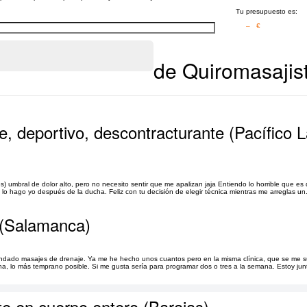
Tu presupuesto es:
– €
de Quiromasajist
e, deportivo, descontracturante (Pacífico 
s) umbral de dolor alto, pero no necesito sentir que me apalizan jaja Entiendo lo horrible que es
lo hago yo después de la ducha. Feliz con tu decisión de elegir técnica mientras me arreglas un.
o (Salamanca)
ndado masajes de drenaje. Ya me he hecho unos cuantos pero en la misma clínica, que se me 
a, lo más temprano posible. Si me gusta sería para programar dos o tres a la semana. Estoy jun
e en cuerpo entero (Barajas)