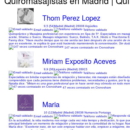
Quiromasajistas en Madrid | Qui
Thom Perez Lopez
9,5 (54)
Madrid (Madrid) 28008 Argüelles
Email validado
Teléfono validado
Quiropráctico y Masajista profesional con experiencia en Spa de 5*. Especialista en masaje
aceite, Shiatsu o Sueco. Masajes relajantes: Sueco, Balinés, T.A.K. Hindú o Thai Aroma Es
Fanny dice:
"Hace mucho tiempo que no me sentía tan bien después de una sesión de mas
que es excelente, te explica lo que está haciendo manteniendo la concentración. Sin duda
147 veces contratado en Cronoshare
Miriam Exposito Aceves
9,9 (36)
Leganés (Madrid) 28915
Email validado
Teléfono validado
Especialista en brindar experiencias de relajación y bienestar, mis masajes están diseñados
comprendido que cada persona tiene distintos problemas, necesidades y gustos, por lo qu
Natalia dice:
"Miriam es una gran profesional que te hace sentir muy cómoda en todo mom
47 veces contratado en Cronoshare
Maria
10 (12)
Madrid (Madrid) 28038 Numancia Portazgo
Email validado
Teléfono validado
En la actualidad, la vida moderna nos exige cada vez más tiempo y dedicación, lo que pu
principal brindarte un momento de relajación y bienestar en la comodidad de tu hogar. N
María dice:
"Excelente trato, de tan solo empezar hablar con ella, empiezo a relajarme, t