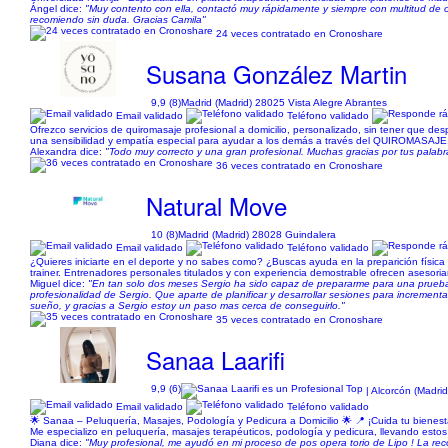
Ángel dice:
"Muy contento con ella, contactó muy rápidamente y siempre con multitud de
recomiendo sin duda. Gracias Camila"
24 veces contratado en Cronoshare
Susana González Martin
9,9 (8)
Madrid (Madrid) 28025 Vista Alegre Abrantes
Email validado
Teléfono validado
Ofrezco servicios de quiromasaje profesional a domicilio, personalizado, sin tener que des
una sensibilidad y empatía especial para ayudar a los demás a través del QUIROMASAJE. 
Alexandra dice:
"Todo muy correcto y una gran profesional. Muchas gracias por tus palabra
36 veces contratado en Cronoshare
Natural Move
10 (8)
Madrid (Madrid) 28028 Guindalera
Email validado
Teléfono validado
¿Quieres iniciarte en el deporte y no sabes como? ¿Buscas ayuda en la preparición física
trainer. Entrenadores personales titulados y con experiencia demostrable ofrecen asesoriamie
Miguel dice:
"En tan solo dos meses Sergio ha sido capaz de prepararme para una prueba fi
profesionalidad de Sergio. Que aparte de planificar y desarrollar sesiones para increment
sueño, y gracias a Sergio estoy un paso mas cerca de conseguirlo."
35 veces contratado en Cronoshare
Sanaa Laarifi
9,9 (6)
| Alcorcón (Madri
Email validado
Teléfono validado
🌟 Sanaa – Peluquería, Masajes, Podología y Pedicura a Domicilio 🌟 📍 ¡Cuida tu bienestar
Me especializo en peluquería, masajes terapéuticos, podología y pedicura, llevando estos se
Diana dice:
"Muy profesional, me ayudó en mi proceso de pos opera torio de Lipo ! La re