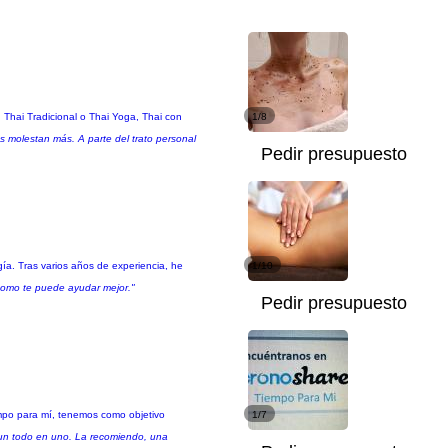
: Thai Tradicional o Thai Yoga, Thai con
1/8
molestan más. A parte del trato personal
Pedir presupuesto
gía. Tras varios años de experiencia, he
1/10
como te puede ayudar mejor."
Pedir presupuesto
empo para mí, tenemos como objetivo
1/7
s un todo en uno. La recomiendo, una