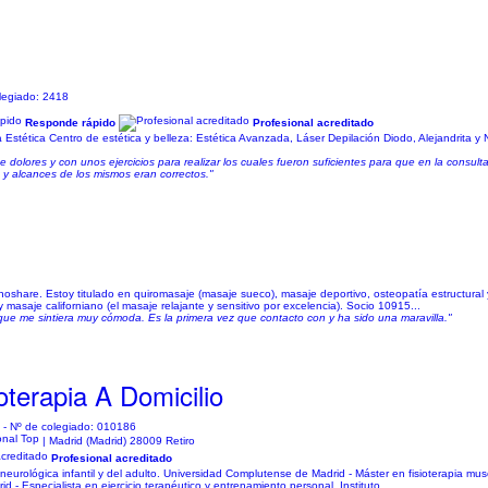
legiado: 2418
Responde rápido
Profesional acreditado
na Estética Centro de estética y belleza: Estética Avanzada, Láser Depilación Diodo, Alejandrita 
e dolores y con unos ejercicios para realizar los cuales fueron suficientes para que en la consulta
 y alcances de los mismos eran correctos."
hare. Estoy titulado en quiromasaje (masaje sueco), masaje deportivo, osteopatía estructural y
 masaje californiano (el masaje relajante y sensitivo por excelencia). Socio 10915...
ue me sintiera muy cómoda. Es la primera vez que contacto con y ha sido una maravilla."
oterapia A Domicilio
d
- Nº de colegiado: 010186
| Madrid (Madrid) 28009 Retiro
Profesional acreditado
 neurológica infantil y del adulto. Universidad Complutense de Madrid - Máster en fisioterapia mu
 - Especialista en ejercicio terapéutico y entrenamiento personal, Instituto...