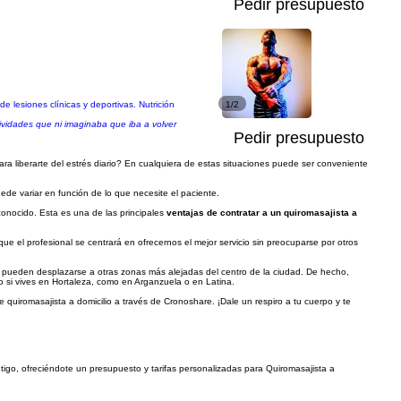
Pedir presupuesto
 lesiones clínicas y deportivas. Nutrición
1/2
tividades que ni imaginaba que iba a volver
Pedir presupuesto
a liberarte del estrés diario? En cualquiera de estas situaciones puede ser conveniente
uede variar en función de lo que necesite el paciente.
conocido. Esta es una de las principales
ventajas de contratar a un quiromasajista a
el profesional se centrará en ofrecernos el mejor servicio sin preocuparse por otros
 pueden desplazarse a otras zonas más alejadas del centro de la ciudad. De hecho,
to si vives en Hortaleza, como en Arganzuela o en Latina.
de quiromasajista a domicilio a través de Cronoshare. ¡Dale un respiro a tu cuerpo y te
ntigo, ofreciéndote un presupuesto y tarifas personalizadas para Quiromasajista a