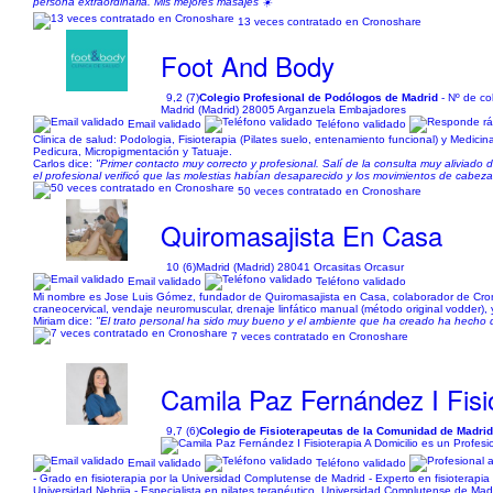
persona extraordinaria. Mis mejores masajes ☀️"
13 veces contratado en Cronoshare
Foot And Body
9,2 (7)
Colegio Profesional de Podólogos de Madrid
- Nº de co
Madrid (Madrid) 28005 Arganzuela Embajadores
Email validado
Teléfono validado
Clinica de salud: Podologia, Fisioterapia (Pilates suelo, entenamiento funcional) y Medici
Pedicura, Micropigmentación y Tatuaje.
Carlos dice:
"Primer contacto muy correcto y profesional. Salí de la consulta muy aliviado d
el profesional verificó que las molestias habían desaparecido y los movimientos de cabeza
50 veces contratado en Cronoshare
Quiromasajista En Casa
10 (6)
Madrid (Madrid) 28041 Orcasitas Orcasur
Email validado
Teléfono validado
Mi nombre es Jose Luis Gómez, fundador de Quiromasajista en Casa, colaborador de Cronos
craneocervical, vendaje neuromuscular, drenaje linfático manual (método original vodder), y
Miriam dice:
"El trato personal ha sido muy bueno y el ambiente que ha creado ha hecho q
7 veces contratado en Cronoshare
Camila Paz Fernández I Fisi
9,7 (6)
Colegio de Fisioterapeutas de la Comunidad de Madri
Email validado
Teléfono validado
- Grado en fisioterapia por la Universidad Complutense de Madrid - Experto en fisioterapia
Universidad Nebrija - Especialista en pilates terapéutico, Universidad Complutense de Madrid