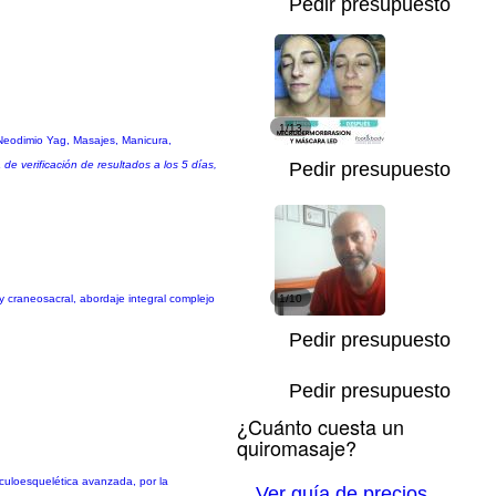
Pedir presupuesto
1/13
y Neodimio Yag, Masajes, Manicura,
 de verificación de resultados a los 5 días,
Pedir presupuesto
 craneosacral, abordaje integral complejo
1/10
Pedir presupuesto
Pedir presupuesto
¿Cuánto cuesta un
quiromasaje?
sculoesquelética avanzada, por la
Ver guía de precios