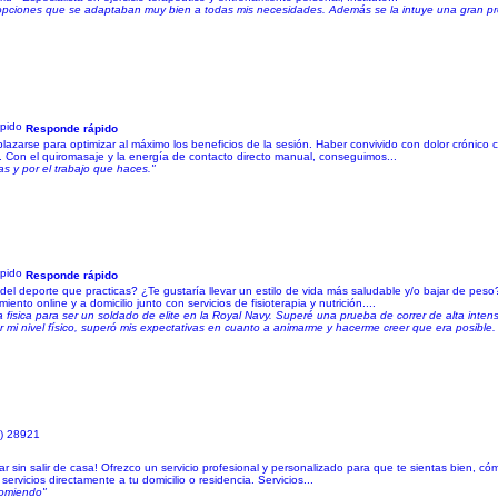
 opciones que se adaptaban muy bien a todas mis necesidades. Además se la intuye una gran p
Responde rápido
plazarse para optimizar al máximo los beneficios de la sesión. Haber convivido con dolor crónico 
Con el quiromasaje y la energía de contacto directo manual, conseguimos...
s y por el trabajo que haces."
Responde rápido
 del deporte que practicas? ¿Te gustaría llevar un estilo de vida más saludable y/o bajar de pe
nto online y a domicilio junto con servicios de fisioterapia y nutrición....
sica para ser un soldado de elite en la Royal Navy. Superé una prueba de correr de alta intens
ar mi nivel físico, superó mis expectativas en cuanto a animarme y hacerme creer que era posible
d) 28921
 sin salir de casa! Ofrezco un servicio profesional y personalizado para que te sientas bien, có
rvicios directamente a tu domicilio o residencia. Servicios...
comiendo"