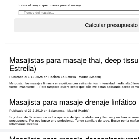
Indica el tiempo que quieres para el masaje:
Masajistas para masaje thai, deep tissu
Estrella)
Publicado el 1-12-2025 en Pacífico La Estrella - Madrid (Madrid)
Me gustan los masajes firmes y energéticos con estiramientos. Intensidad media alta( firme
fuerte, más fuerte ... Pero tampoco quiero sentir que sólo me están aplicando aceite como 
Masajista para masaje drenaje linfátic
Publicado el 25-2-2019 en Salamanca - Madrid (Madrid)
Soy chico de 39 años que se ha operado de lipo de abdomen y flancos y me han recome
presupuesto. Por eso busco uno profesional. Tengo camilla y de todo. Busco por la mañan
lista/manuel becerra.
Masajista para masaje descontracturant