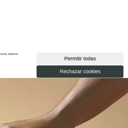
sí como obtener
más