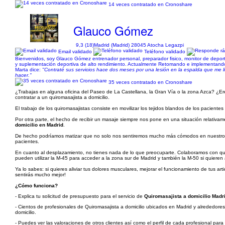
14 veces contratado en Cronoshare
Glauco Gómez
9,3 (18)
Madrid (Madrid) 28045 Atocha Legazpi
Email validado
Teléfono validado
Bienvenidos, soy Glauco Gómez entrenador personal, preparador fisico, monitor de deportes
y suplementación deportiva de alto rendimiento. Actualmente Retomando e implementando M
Marta dice:
"Contraté sus servicios hace dos meses por una lesión en la espalda que me li
hacer."
35 veces contratado en Cronoshare
¿Trabajas en alguna oficina del Paseo de La Castellana, la Gran Vía o la zona Azca? ¿Er
contratar a un quiromasajista a domicilio.
El trabajo de los quiromasajistas consiste en movilizar los tejidos blandos de los paciente
Por otra parte, el hecho de recibir un masaje siempre nos pone en una situación relativam
domicilio en Madrid
.
De hecho podríamos matizar que no solo nos sentiremos mucho más cómodos en nuestro pro
pacientes.
En cuanto al desplazamiento, no tienes nada de lo que preocuparte. Colaboramos con qui
pueden utilizar la M-45 para acceder a la zona sur de Madrid y también la M-50 si quieren 
Ya lo sabes: si quieres aliviar tus dolores musculares, mejorar el funcionamiento de tus ar
sentirás mucho mejor!
¿Cómo funciona?
- Explica tu solicitud de presupuesto para el servicio de
Quiromasajista a domicilio Madri
- Cientos de profesionales de Quiromasajista a domicilio ubicados en Madrid y alrededores 
domicilio.
- Puedes ver las valoraciones de otros clientes así como el perfil de cada profesional par