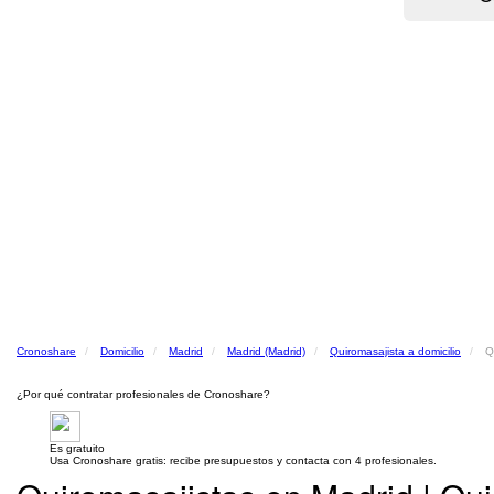
Cronoshare
Domicilio
Madrid
Madrid (Madrid)
Quiromasajista a domicilio
Q
¿Por qué contratar profesionales de Cronoshare?
Es gratuito
Usa Cronoshare gratis: recibe presupuestos y contacta con 4 profesionales.