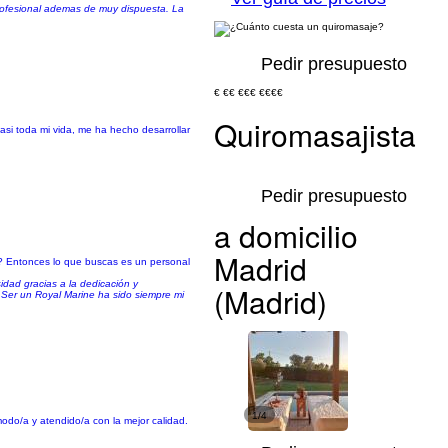
rofesional ademas de muy dispuesta. La
Pedir presupuesto
€
€€
€€€
€€€€
Quiromasajista
casi toda mi vida, me ha hecho desarrollar
Pedir presupuesto
a domicilio
Madrid
so? Entonces lo que buscas es un personal
idad gracias a la dedicación y
(Madrid)
. Ser un Royal Marine ha sido siempre mi
1/4
modo/a y atendido/a con la mejor calidad.