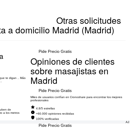
Otras solicitudes
a a domicilio Madrid (Madrid)
Pide Precio Gratis
La
Opiniones de clientes
sobre masajistas en
Madrid
 que te digan .. Más
..
Pide Precio Gratis
Miles de usuarios confían en Cronoshare para encontrar los mejores
profesionales
4.8/5 estrellas
suben de
to a los metros
+60.000 opiniones recibidas
100% verificadas
AJ
Pide Precio Gratis