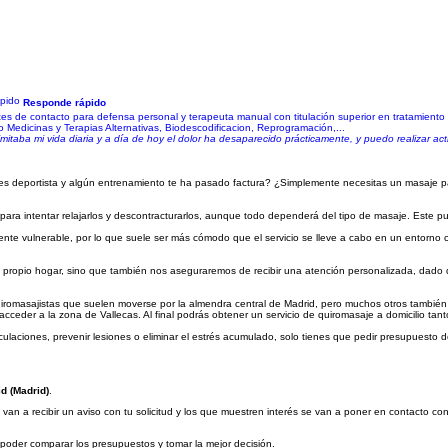
Responde rápido
 de contacto para defensa personal y terapeuta manual con titulación superior en tratamiento de
edicinas y Terapias Alternativas, Biodescodificacion, Reprogramación,...
mitaba mi vida diaria y a día de hoy el dolor ha desaparecido prácticamente, y puedo realizar ac
es deportista y algún entrenamiento te ha pasado factura? ¿Simplemente necesitas un masaje par
s para intentar relajarlos y descontracturarlos, aunque todo dependerá del tipo de masaje. Este p
ente vulnerable, por lo que suele ser más cómodo que el servicio se lleve a cabo en un entorno 
pio hogar, sino que también nos aseguraremos de recibir una atención personalizada, dado que 
romasajistas que suelen moverse por la almendra central de Madrid, pero muchos otros también
acceder a la zona de Vallecas. Al final podrás obtener un servicio de quiromasaje a domicilio tan
ticulaciones, prevenir lesiones o eliminar el estrés acumulado, solo tienes que pedir presupuesto 
d (Madrid)
.
van a recibir un aviso con tu solicitud y los que muestren interés se van a poner en contacto co
a poder comparar los presupuestos y tomar la mejor decisión.