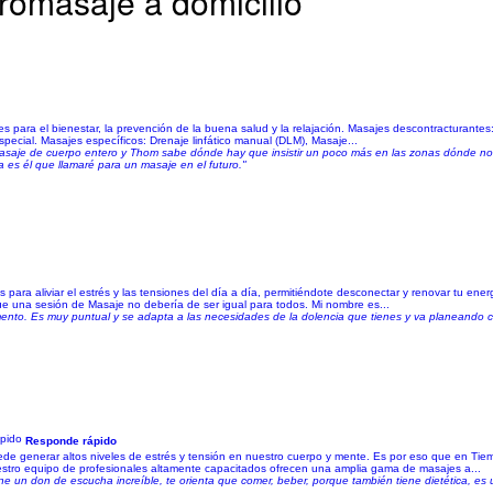
romasaje a domicilio
s para el bienestar, la prevención de la buena salud y la relajación. Masajes descontracturantes
pecial. Masajes específicos: Drenaje linfático manual (DLM), Masaje...
aje de cuerpo entero y Thom sabe dónde hay que insistir un poco más en las zonas dónde nos 
 es él que llamaré para un masaje en el futuro."
 para aliviar el estrés y las tensiones del día a día, permitiéndote desconectar y renovar tu ener
e una sesión de Masaje no debería de ser igual para todos. Mi nombre es...
ento. Es muy puntual y se adapta a las necesidades de la dolencia que tienes y va planeando 
Responde rápido
ede generar altos niveles de estrés y tensión en nuestro cuerpo y mente. Es por eso que en Ti
uestro equipo de profesionales altamente capacitados ofrecen una amplia gama de masajes a...
iene un don de escucha increíble, te orienta que comer, beber, porque también tiene dietética, e