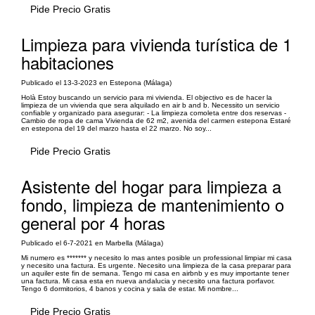
Pide Precio Gratis
Limpieza para vivienda turística de 1
habitaciones
Publicado el 13-3-2023 en Estepona (Málaga)
Holà Estoy buscando un servicio para mi vivienda. El objectivo es de hacer la
limpieza de un vivienda que sera alquilado en air b and b. Necessito un servicio
confiable y organizado para asegurar: - La limpieza comoleta entre dos reservas -
Cambio de ropa de cama Vivienda de 62 m2, avenida del carmen estepona Estaré
en estepona del 19 del marzo hasta el 22 marzo. No soy...
Pide Precio Gratis
Asistente del hogar para limpieza a
fondo, limpieza de mantenimiento o
general por 4 horas
Publicado el 6-7-2021 en Marbella (Málaga)
Mi numero es ******* y necesito lo mas antes posible un professional limpiar mi casa
y necesito una factura. Es urgente. Necesito una limpieza de la casa preparar para
un aquiler este fin de semana. Tengo mi casa en airbnb y es muy importante tener
una factura. Mi casa esta en nueva andalucia y necesito una factura porfavor.
Tengo 6 dormitorios, 4 banos y cocina y sala de estar. Mi nombre...
Pide Precio Gratis