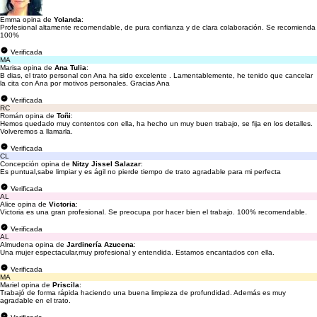
Emma opina de
Yolanda
:
Profesional altamente recomendable, de pura confianza y de clara colaboración. Se recomienda
100%
Verificada
MA
Marisa opina de
Ana Tulia
:
B dias, el trato personal con Ana ha sido excelente . Lamentablemente, he tenido que cancelar
la cita con Ana por motivos personales. Gracias Ana
Verificada
RC
Román opina de
Toñi
:
Hemos quedado muy contentos con ella, ha hecho un muy buen trabajo, se fija en los detalles.
Volveremos a llamarla.
Verificada
CL
Concepción opina de
Nitzy Jissel Salazar
:
Es puntual,sabe limpiar y es ágil no pierde tiempo de trato agradable para mi perfecta
Verificada
AL
Alice opina de
Victoria
:
Victoria es una gran profesional. Se preocupa por hacer bien el trabajo. 100% recomendable.
Verificada
AL
Almudena opina de
Jardinería Azucena
:
Una mujer espectacular,muy profesional y entendida. Estamos encantados con ella.
Verificada
MA
Mariel opina de
Priscila
:
Trabajó de forma rápida haciendo una buena limpieza de profundidad. Además es muy
agradable en el trato.