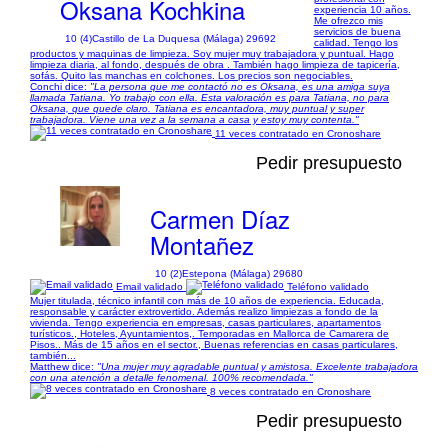
Oksana Kochkina
experiencia 10 años.
Me ofrezco mis
servicios de buena
10 (4)
Castillo de La Duquesa (Málaga) 29692
calidad. Tengo los
productos y maquinas de limpieza. Soy mujer muy trabajadora y puntual. Hago
limpieza diaria, al fondo, después de obra . También hago limpieza de tapicería,
sofás. Quito las manchas en colchones. Los precios son negociables.
Conchi dice:
"La persona que me contactó no es Oksana, es una amiga suya
llamada Tatiana. Yo trabajo con ella. Esta valoración es para Tatiana, no para
Oksana, que quede claro. Tatiana es encantadora, muy puntual y super
trabajadora. Viene una vez a la semana a casa y estoy muy contenta."
11 veces contratado en Cronoshare
Pedir presupuesto
Carmen Díaz
Montañez
10 (2)
Estepona (Málaga) 29680
Email validado
Teléfono validado
Mujer titulada, técnico infantil con más de 10 años de experiencia. Educada,
responsable y carácter extrovertido. Además realizo limpiezas a fondo de la
vivienda. Tengo experiencia en empresas, casas particulares, apartamentos
turísticos., Hoteles, Ayuntamientos,. Temporadas en Mallorca de Camarera de
Pisos.. Más de 15 años en el sector., Buenas referencias en casas particulares,
también...
Matthew dice:
"Una mujer muy agradable puntual y amistosa. Excelente trabajadora
con una atención a detalle fenomenal. 100% recomendada."
8 veces contratado en Cronoshare
Pedir presupuesto