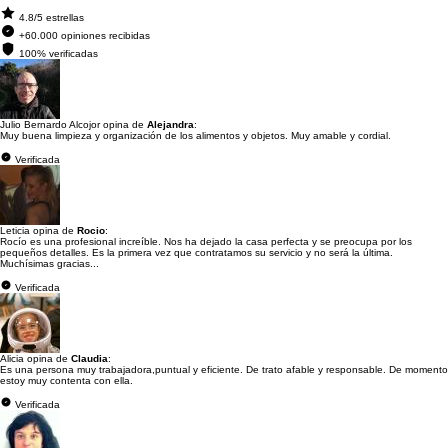
4.8/5 estrellas
+60.000 opiniones recibidas
100% verificadas
Julio Bernardo Alcojor opina de
Alejandra
:
Muy buena limpieza y organización de los alimentos y objetos. Muy amable y cordial.
Verificada
Leticia opina de
Rocio
:
Rocío es una profesional increíble. Nos ha dejado la casa perfecta y se preocupa por los
pequeños detalles. Es la primera vez que contratamos su servicio y no será la última.
Muchísimas gracias...
Verificada
Alicia opina de
Claudia
:
Es una persona muy trabajadora,puntual y eficiente. De trato afable y responsable. De momento
estoy muy contenta con ella.
Verificada