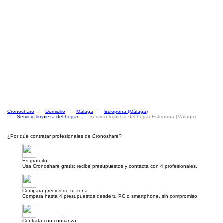
Cronoshare
Domicilio
Málaga
Estepona (Málaga)
Servicio limpieza del hogar
Servicio limpieza del hogar Estepona (Málaga)
¿Por qué contratar profesionales de Cronoshare?
Es gratuito
Usa Cronoshare gratis: recibe presupuestos y contacta con 4 profesionales.
Compara precios de tu zona
Compara hasta 4 presupuestos desde tu PC o smartphone, sin compromiso.
Contrata con confianza