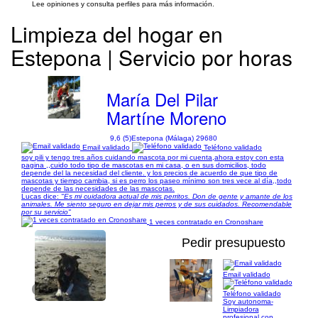
Lee opiniones y consulta perfiles para más información.
Limpieza del hogar en
Estepona | Servicio por horas
María Del Pilar
Martíne Moreno
9,6 (5)
Estepona (Málaga) 29680
Email validado
Teléfono validado
soy pili y tengo tres años cuidando mascota por mi cuenta,ahora estoy con esta
pagina ,,cuido todo tipo de mascotas en mi casa, o en sus domicilios, todo
depende del la necesidad del cliente. y los precios de acuerdo de que tipo de
mascotas y tiempo cambia, si es perro los paseo mínimo son tres vece al día,,todo
depende de las necesidades de las mascotas.
Lucas dice:
"Es mi cuidadora actual de mis perritos. Don de gente y amante de los
animales. Me siento seguro en dejar mis perros y de sus cuidados. Recomendable
por su servicio"
1 veces contratado en Cronoshare
Pedir presupuesto
Email validado
1/15
Teléfono validado
Soy autonoma-
Limpiadora
profesional con