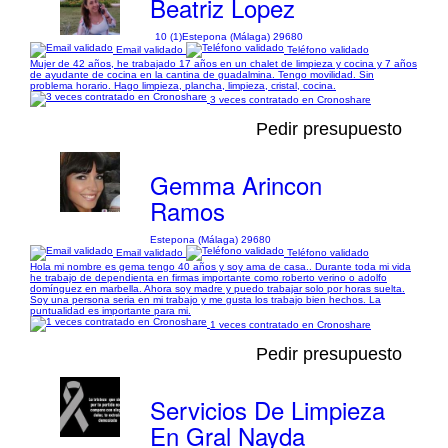
Beatriz Lopez
10 (1)
Estepona (Málaga) 29680
Email validado
Teléfono validado
Mujer de 42 años, he trabajado 17 años en un chalet de limpieza y cocina y 7 años
de ayudante de cocina en la cantina de guadalmina. Tengo movilidad. Sin
problema horario. Hago limpieza, plancha, limpieza, cristal, cocina.
3 veces contratado en Cronoshare
Pedir presupuesto
Gemma Arincon
Ramos
Estepona (Málaga) 29680
Email validado
Teléfono validado
Hola mi nombre es gema tengo 40 años y soy ama de casa.. Durante toda mi vida
he trabajo de dependienta en firmas importante como roberto verino o adolfo
domínguez en marbella. Ahora soy madre y puedo trabajar solo por horas suelta.
Soy una persona seria en mi trabajo y me gusta los trabajo bien hechos. La
puntualidad es importante para mi.
1 veces contratado en Cronoshare
Pedir presupuesto
Servicios De Limpieza
En Gral Nayda