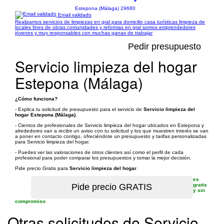
Estepona (Málaga) 29680
Email validado
Realizamos servicios de limpiezas en gral para domicilio casa turísticas limpieza de
locales fines de obras comunidades y reformas en gral somos emprendedores
jóvenes y muy responsables con muchas ganas de trabajar
Pedir presupuesto
Servicio limpieza del hogar
Estepona (Málaga)
¿Cómo funciona?
- Explica tu solicitud de presupuesto para el servicio de
Servicio limpieza del
hogar Estepona (Málaga)
.
- Cientos de profesionales de Servicio limpieza del hogar ubicados en Estepona y
alrededores van a recibir un aviso con tu solicitud y los que muestren interés se van
a poner en contacto contigo, ofreciéndote un presupuesto y tarifas personalizadas
para Servicio limpieza del hogar.
- Puedes ver las valoraciones de otros clientes así como el perfil de cada
profesional para poder comparar los presupuestos y tomar la mejor decisión.
Pide precio Gratis para
Servicio limpieza del hogar
.
es
gratis
y sin
compromiso
Otras solicitudes de Servicio