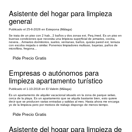
Asistente del hogar para limpieza
general
Publicado el 25-6-2026 en Estepona (Málaga)
Se trata de un piso con 2 hab., 2 baños y dos zonas ext. Peq./med. Es un piso en
buenas condiciones que necesita una limpieza superficial de armarios, cocina,
nevera... Armarios dormitorios, suelos, ventanas, baños, quizás pared ext. terraza
con escoba mojada o similar. Ponemos limpiadores multiuso, bayetas, paños de
microfibra, fregona...
Pide Precio Gratis
Empresas o autónomos para
limpieza apartamento turístico
Publicado el 1-10-2018 en El Valerin (Málaga)
Es un apartamento de alquiler vacacional situado en la zona de parque selwo,
cerca de la playa. Es un apartamento que se alquila bastante bien, esto quiere
decir que se producen varias entradas y salidas al mes. Hasta ahora me encarga
yo de la limpieza pero por motivos de trabajo dispongo de menos tiempo.
Pide Precio Gratis
Asistente del hogar para limpieza de