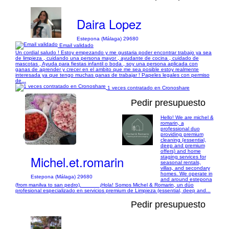
Daira Lopez
Estepona (Málaga) 29680
Email validado
Un cordial saludo ! Estoy empezando y me gustaria poder encontrar trabajo ya sea
de limpieza , cuidando una persona mayor , ayudante de cocina , cuidado de
mascotas , Ayuda para fiestas infantil o boda , soy una persona aplicada con
ganas de aprender y crecer en el ambito que me sea posible estoy realmente
interesada ya que tengo muchas ganas de trabajar ! Papeles legales con permiso
de...
1 veces contratado en Cronoshare
Pedir presupuesto
Hello! We are michel &
romarin, a
professional duo
providing premium
1/4
cleaning (essential,
deep and premium
offers) and home
Michel.et.romarin
staging services for
seasonal rentals,
villas, and secondary
homes. We operate in
Estepona (Málaga) 29680
and around estepona
(from manilva to san pedro). _____ ¡Hola! Somos Michel & Romarin, un dúo
profesional especializado en servicios premium de Limpieza (essential, deep and...
Pedir presupuesto