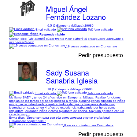
Miguel Ángel
Fernández Lozano
9,5 (5)
Estepona (Málaga) 29680
Email validado
Teléfono validado
Responde rápido
Cristian dice:
"Me atendió súper pronto y me elaboró el presupuesto adecuado a
mis necesidades"
19 veces contratado en Cronoshare
Pedir presupuesto
Sady Susana
Sanabria Iglesia
10 (1)
Estepona (Málaga) 29680
Email validado
Teléfono validado
Me llamo SADY , tengo 24 años, vivo en Estepona, Málaga. Realizo funciones
propias de las tareas del hogar,limpieza a fondo, plancha,cenas,cuidado de niños
estoy muy acostumbrada a realizar todo este tipo de funciones desde muy
jovencita en casa, tengo 4 años de experiencia trabajando por horas como
limpiadora, cuidando niños y como ayudante de cocina. Soy una persona con un
carácter muy...
Eryka dice:
"Super contenta con ella como persona y como profesional.
Gratamente sorprendida."
8 veces contratado en Cronoshare
Pedir presupuesto