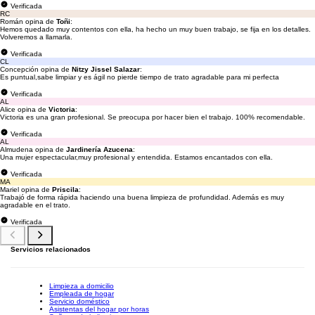
Verificada
RC
Román opina de
Toñi
:
Hemos quedado muy contentos con ella, ha hecho un muy buen trabajo, se fija en los detalles.
Volveremos a llamarla.
Verificada
CL
Concepción opina de
Nitzy Jissel Salazar
:
Es puntual,sabe limpiar y es ágil no pierde tiempo de trato agradable para mi perfecta
Verificada
AL
Alice opina de
Victoria
:
Victoria es una gran profesional. Se preocupa por hacer bien el trabajo. 100% recomendable.
Verificada
AL
Almudena opina de
Jardinería Azucena
:
Una mujer espectacular,muy profesional y entendida. Estamos encantados con ella.
Verificada
MA
Mariel opina de
Priscila
:
Trabajó de forma rápida haciendo una buena limpieza de profundidad. Además es muy
agradable en el trato.
Verificada
Servicios relacionados
Limpieza a domicilio
Empleada de hogar
Servicio doméstico
Asistentas del hogar por horas