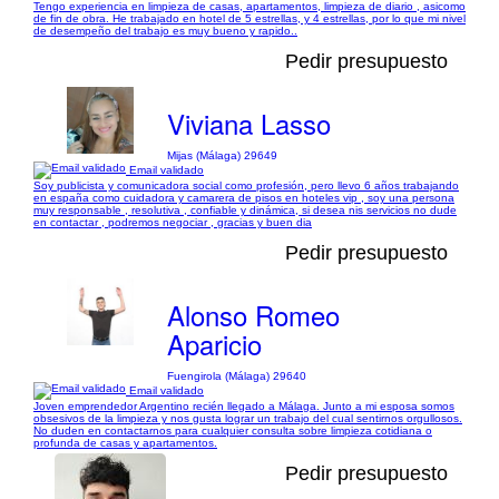
Tengo experiencia en limpieza de casas, apartamentos, limpieza de diario , asicomo
de fin de obra. He trabajado en hotel de 5 estrellas, y 4 estrellas, por lo que mi nivel
de desempeño del trabajo es muy bueno y rapido..
Pedir presupuesto
Viviana Lasso
Mijas (Málaga) 29649
Email validado
Soy publicista y comunicadora social como profesión, pero llevo 6 años trabajando
en españa como cuidadora y camarera de pisos en hoteles vip , soy una persona
muy responsable , resolutiva , confiable y dinámica, si desea nis servicios no dude
en contactar , podremos negociar , gracias y buen dia
Pedir presupuesto
Alonso Romeo
Aparicio
Fuengirola (Málaga) 29640
Email validado
Joven emprendedor Argentino recién llegado a Málaga. Junto a mi esposa somos
obsesivos de la limpieza y nos gusta lograr un trabajo del cual sentirnos orgullosos.
No duden en contactarnos para cualquier consulta sobre limpieza cotidiana o
profunda de casas y apartamentos.
Pedir presupuesto