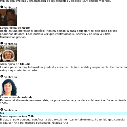
Muy buena limpieza y organización de los alimentos y objetos. Muy amable y cordial.
Verificada
Leticia opina de
Rocio
:
Rocío es una profesional increíble. Nos ha dejado la casa perfecta y se preocupa por los
pequeños detalles. Es la primera vez que contratamos su servicio y no será la última.
Muchísimas gracias...
Verificada
Alicia opina de
Claudia
:
Es una persona muy trabajadora,puntual y eficiente. De trato afable y responsable. De momento
estoy muy contenta con ella.
Verificada
Emma opina de
Yolanda
:
Profesional altamente recomendable, de pura confianza y de clara colaboración. Se recomienda
100%
Verificada
MA
Marisa opina de
Ana Tulia
:
B dias, el trato personal con Ana ha sido excelente . Lamentablemente, he tenido que cancelar
la cita con Ana por motivos personales. Gracias Ana