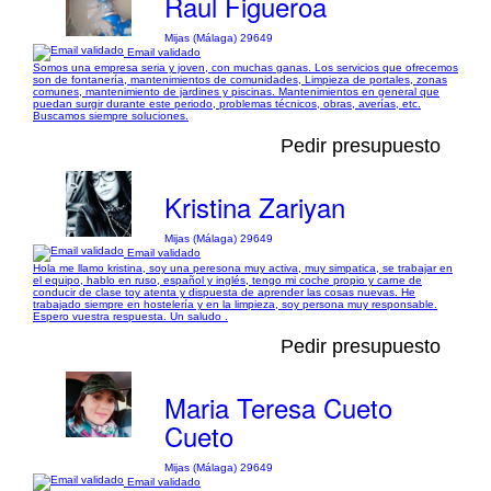
Raul Figueroa
Mijas (Málaga) 29649
Email validado
Somos una empresa seria y joven, con muchas ganas. Los servicios que ofrecemos
son de fontanería, mantenimientos de comunidades, Limpieza de portales, zonas
comunes, mantenimiento de jardines y piscinas. Mantenimientos en general que
puedan surgir durante este periodo, problemas técnicos, obras, averías, etc.
Buscamos siempre soluciones.
Pedir presupuesto
Kristina Zariyan
Mijas (Málaga) 29649
Email validado
Hola me llamo kristina, soy una peresona muy activa, muy simpatica, se trabajar en
el equipo, hablo en ruso, español y inglés, tengo mi coche propio y carne de
conducir de clase toy atenta y dispuesta de aprender las cosas nuevas. He
trabajado siempre en hostelería y en la limpieza, soy persona muy responsable.
Espero vuestra respuesta. Un saludo .
Pedir presupuesto
Maria Teresa Cueto
Cueto
Mijas (Málaga) 29649
Email validado