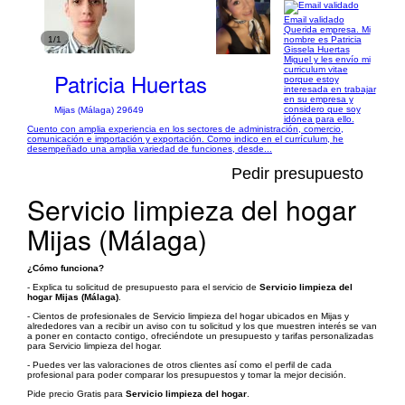
Email validado
Querida empresa. Mi
1/1
nombre es Patricia
Gissela Huertas
Miguel y les envío mi
curriculum vitae
Patricia Huertas
porque estoy
interesada en trabajar
en su empresa y
considero que soy
Mijas (Málaga) 29649
idónea para ello.
Cuento con amplia experiencia en los sectores de administración, comercio,
comunicación e importación y exportación. Como indico en el currículum, he
desempeñado una amplia variedad de funciones, desde...
Pedir presupuesto
Servicio limpieza del hogar
Mijas (Málaga)
¿Cómo funciona?
- Explica tu solicitud de presupuesto para el servicio de
Servicio limpieza del
hogar Mijas (Málaga)
.
- Cientos de profesionales de Servicio limpieza del hogar ubicados en Mijas y
alrededores van a recibir un aviso con tu solicitud y los que muestren interés se van
a poner en contacto contigo, ofreciéndote un presupuesto y tarifas personalizadas
para Servicio limpieza del hogar.
- Puedes ver las valoraciones de otros clientes así como el perfil de cada
profesional para poder comparar los presupuestos y tomar la mejor decisión.
Pide precio Gratis para
Servicio limpieza del hogar
.