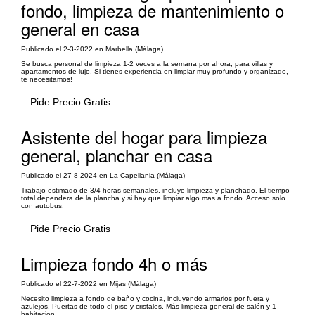
fondo, limpieza de mantenimiento o
general en casa
Publicado el 2-3-2022 en Marbella (Málaga)
Se busca personal de limpieza 1-2 veces a la semana por ahora, para villas y
apartamentos de lujo. Si tienes experiencia en limpiar muy profundo y organizado,
te necesitamos!
Pide Precio Gratis
Asistente del hogar para limpieza
general, planchar en casa
Publicado el 27-8-2024 en La Capellania (Málaga)
Trabajo estimado de 3/4 horas semanales, incluye limpieza y planchado. El tiempo
total dependera de la plancha y si hay que limpiar algo mas a fondo. Acceso solo
con autobus.
Pide Precio Gratis
Limpieza fondo 4h o más
Publicado el 22-7-2022 en Mijas (Málaga)
Necesito limpieza a fondo de baño y cocina, incluyendo armarios por fuera y
azulejos. Puertas de todo el piso y cristales. Más limpieza general de salón y 1
habitacion