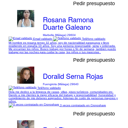
Pedir presupuesto
Rosana Ramona
Duarte Galeano
Marbella (Málaga) 29604
Email validado
Teléfono validado
Mi nombre es rosana tengo 32 años, soy de nacionalidad paraguaya y llevo
residiendo en españa 10 años. Soy una persona responsable, seria y ordenada.
Me encantan los niños. Busco trabajo por horas o fin de semana, tambien puedo
trabajar por las noches para cuidar la casa, los niños o tus mascotas .
Pedir presupuesto
Doralid Serna Rojas
Fuengirola (Málaga) 29640
Teléfono validado
Hola me dedico a la limpieza de casas, villas, pisos turísticos, comunidades etc.
Dando a mis clientes la mejor eficacia del trabajo y responsabilidad, honestidad y
cumplimiento de mis deberes asignados. Ademas de cuido de personas mayores y
niños.
3 veces contratado en Cronoshare
Pedir presupuesto