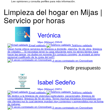
Lee opiniones y consulta perfiles para más información.
Limpieza del hogar en Mijas |
Servicio por horas
Verónica
Mijas (Málaga) 29649
Email validado
Teléfono validado
Clean home ofrece servicios de limpieza a domicilio, plancha, fin de obra, limpieza
de cristales.... Si necesitas tener tu casa reluciente pero no tienes tiempo para
hacer las tareas, no dudes en ponerte En contacto conmigo, te enviaré al mejor
personal cualificado de la costa del sol!!!
3 veces contratado en Cronoshare
Pedir presupuesto
Isabel Sedeño
Mijas (Málaga) 29651
Email validado
Teléfono validado
Me dedico a la limpieza de viviendas particulares, vacacionales, limpieza de
comunidades, limpieza de fin de obra. Tengo muchas iniciativas innovadoras con
mis clientes por lo cual siempre quedan muy contentos y sorprendidos por mi forma
de trabajar.
5 veces contratado en Cronoshare