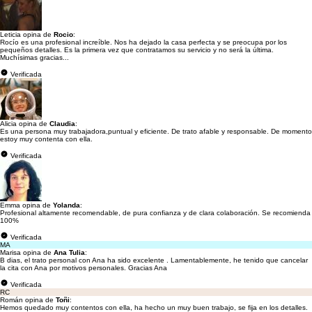
Leticia opina de
Rocio
:
Rocío es una profesional increíble. Nos ha dejado la casa perfecta y se preocupa por los
pequeños detalles. Es la primera vez que contratamos su servicio y no será la última.
Muchísimas gracias...
Verificada
Alicia opina de
Claudia
:
Es una persona muy trabajadora,puntual y eficiente. De trato afable y responsable. De momento
estoy muy contenta con ella.
Verificada
Emma opina de
Yolanda
:
Profesional altamente recomendable, de pura confianza y de clara colaboración. Se recomienda
100%
Verificada
MA
Marisa opina de
Ana Tulia
:
B dias, el trato personal con Ana ha sido excelente . Lamentablemente, he tenido que cancelar
la cita con Ana por motivos personales. Gracias Ana
Verificada
RC
Román opina de
Toñi
:
Hemos quedado muy contentos con ella, ha hecho un muy buen trabajo, se fija en los detalles.