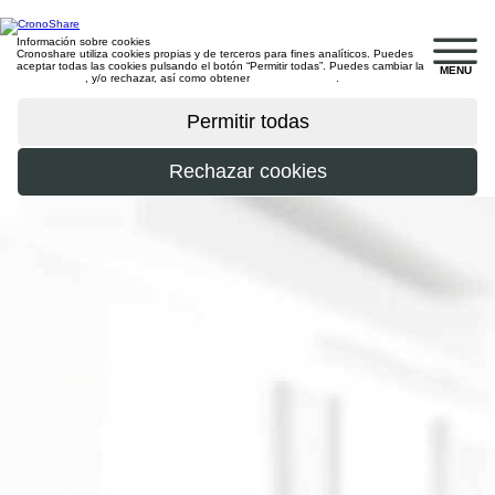
Información sobre cookies
Cronoshare utiliza cookies propias y de terceros para fines analíticos. Puedes
aceptar todas las cookies pulsando el botón “Permitir todas”. Puedes cambiar la
MENU
configuración
, y/o rechazar, así como obtener
más información
.