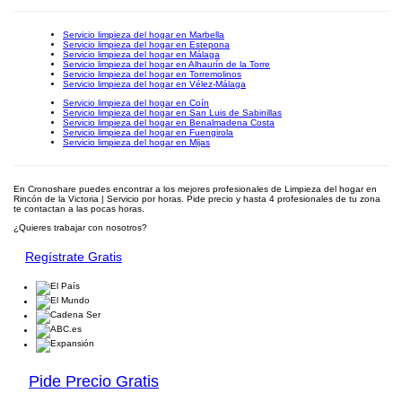
Servicio limpieza del hogar en Marbella
Servicio limpieza del hogar en Estepona
Servicio limpieza del hogar en Málaga
Servicio limpieza del hogar en Alhaurín de la Torre
Servicio limpieza del hogar en Torremolinos
Servicio limpieza del hogar en Vélez-Málaga
Servicio limpieza del hogar en Coín
Servicio limpieza del hogar en San Luis de Sabinillas
Servicio limpieza del hogar en Benalmadena Costa
Servicio limpieza del hogar en Fuengirola
Servicio limpieza del hogar en Mijas
En Cronoshare puedes encontrar a los mejores profesionales de Limpieza del hogar en
Rincón de la Victoria | Servicio por horas. Pide precio y hasta 4 profesionales de tu zona
te contactan a las pocas horas.
¿Quieres trabajar con nosotros?
Regístrate Gratis
Pide Precio Gratis