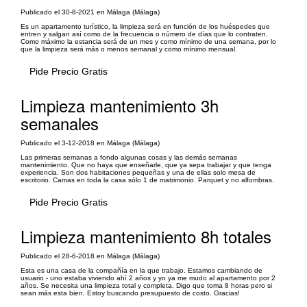
Publicado el 30-8-2021 en Málaga (Málaga)
Es un apartamento turístico, la limpieza será en función de los huéspedes que
entren y salgan así como de la frecuencia o número de días que lo contraten.
Como máximo la estancia será de un mes y como mínimo de una semana, por lo
que la limpieza será más o menos semanal y como mínimo mensual.
Pide Precio Gratis
Limpieza mantenimiento 3h
semanales
Publicado el 3-12-2018 en Málaga (Málaga)
Las primeras semanas a fondo algunas cosas y las demás semanas
mantenimiento. Que no haya que enseñarle, que ya sepa trabajar y que tenga
experiencia. Son dos habitaciones pequeñas y una de ellas solo mesa de
escritorio. Camas en toda la casa sólo 1 de matrimonio. Parquet y no alfombras.
Pide Precio Gratis
Limpieza mantenimiento 8h totales
Publicado el 28-6-2018 en Málaga (Málaga)
Esta es una casa de la compañía en la que trabajo. Estamos cambiando de
usuario - uno estaba viviendo ahí 2 años y yo ya me mudo al apartamento por 2
años. Se necesita una limpieza total y completa. Digo que toma 8 horas pero si
sean más esta bien. Estoy buscando presupuesto de costo. Gracias!