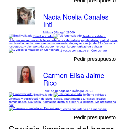
Pedir presupuesto
Nadia Noelia Canales
Inti
Málaga (Málaga) 29009
Email validado
Teléfono validado
Hola ,me encuentro en la busqueda activa de trabajo,soy detallista puntual y muy
respinsable con la tarea que se me encomiende,soy una mujer de 45 años,muy
respetuosa y bien portada espero me dean la oportunidad de trabajar.
1 veces contratado en Cronoshare
Pedir presupuesto
Carmen Elisa Jaime
Rico
Torre de Benagalbon (Málaga) 29738
Email validado
Teléfono validado
Limpieza y desinfección de pisos, casas, apartamentos turísticos, locales,
comunidades. Soy sería , formal me gusta el orden y la limpieza. Me proporciona
paz
2 veces contratado en Cronoshare
Pedir presupuesto
Servicio limpieza del hogar