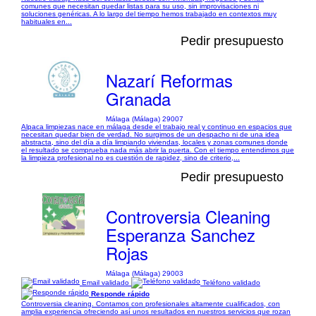
comunes que necesitan quedar listas para su uso, sin improvisaciones ni
soluciones genéricas. A lo largo del tiempo hemos trabajado en contextos muy
habituales en...
Pedir presupuesto
Nazarí Reformas
Granada
Málaga (Málaga) 29007
Alpaca limpiezas nace en málaga desde el trabajo real y continuo en espacios que
necesitan quedar bien de verdad. No surgimos de un despacho ni de una idea
abstracta, sino del día a día limpiando viviendas, locales y zonas comunes donde
el resultado se comprueba nada más abrir la puerta. Con el tiempo entendimos que
la limpieza profesional no es cuestión de rapidez, sino de criterio,...
Pedir presupuesto
Controversia Cleaning
Esperanza Sanchez
Rojas
Málaga (Málaga) 29003
Email validado
Teléfono validado
Responde rápido
Controversia cleaning. Contamos con profesionales altamente cualificados, con
amplia experiencia ofreciendo así unos resultados en nuestros servicios que rozan