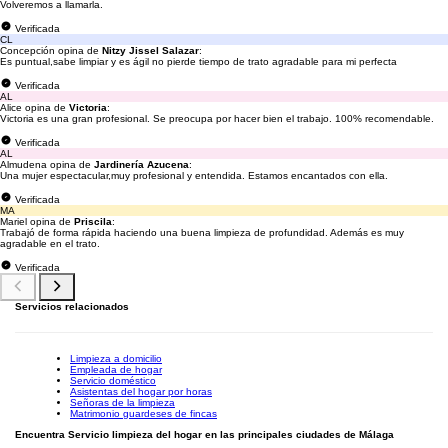
Volveremos a llamarla.
Verificada
CL
Concepción opina de
Nitzy Jissel Salazar
:
Es puntual,sabe limpiar y es ágil no pierde tiempo de trato agradable para mi perfecta
Verificada
AL
Alice opina de
Victoria
:
Victoria es una gran profesional. Se preocupa por hacer bien el trabajo. 100% recomendable.
Verificada
AL
Almudena opina de
Jardinería Azucena
:
Una mujer espectacular,muy profesional y entendida. Estamos encantados con ella.
Verificada
MA
Mariel opina de
Priscila
:
Trabajó de forma rápida haciendo una buena limpieza de profundidad. Además es muy
agradable en el trato.
Verificada
Servicios relacionados
Limpieza a domicilio
Empleada de hogar
Servicio doméstico
Asistentas del hogar por horas
Señoras de la limpieza
Matrimonio guardeses de fincas
Encuentra Servicio limpieza del hogar en las principales ciudades de Málaga