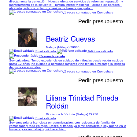
directamente la perfección. Nuestra oferta de servicios de reformas, reparación y
mantenimiento es la siguiente: - pintura interior y exterior. - alisado de paredes. -
alicatado, solados. - pladur. - cambio de bañera por plato...
1 veces contratado en Cronoshare
Pedir presupuesto
Beatriz Cuevas
Málaga (Málaga) 29006
Email validado
Teléfono validado
Responde rápido
Soy cuidadora. Tengo experiencia en cuidado de niños/as desde recién nacidos
hasta 12 años, he cuidado a personas mayores y he tenido a mi cargo la limpieza
de pisos vacacionales.
2 veces contratado en Cronoshare
Pedir presupuesto
Liliana Trinidad Pineda
Roldán
Rincón de la Victoria (Málaga) 29730
Email validado
Soy venezolana licenciada en administración, con residencia de familiar de
comunitario y todo en regla. Deseo el trabajo ya q me considero q soy buena en la
limpieza y es un trabajo q sé hacer bien.