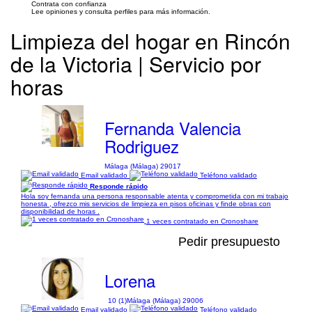
Contrata con confianza
Lee opiniones y consulta perfiles para más información.
Limpieza del hogar en Rincón
de la Victoria | Servicio por
horas
Fernanda Valencia
Rodriguez
Málaga (Málaga) 29017
Email validado
Teléfono validado
Responde rápido
Hola soy fernanda una persona responsable atenta y comprometida con mi trabajo
honesta , ofrezco mis servicios de limpieza en pisos oficinas y finde obras con
disponibilidad de horas .
1 veces contratado en Cronoshare
Pedir presupuesto
Lorena
10 (1)
Málaga (Málaga) 29006
Email validado
Teléfono validado