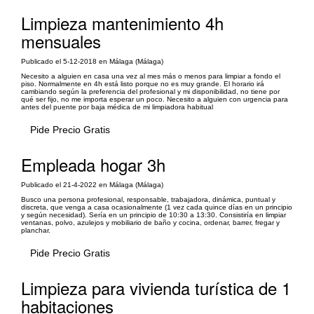
Limpieza mantenimiento 4h
mensuales
Publicado el 5-12-2018 en Málaga (Málaga)
Necesito a alguien en casa una vez al mes más o menos para limpiar a fondo el
piso. Normalmente en 4h está listo porque no es muy grande. El horario irá
cambiando según la preferencia del profesional y mi disponibilidad, no tiene por
qué ser fijo, no me importa esperar un poco. Necesito a alguien con urgencia para
antes del puente por baja médica de mi limpiadora habitual
Pide Precio Gratis
Empleada hogar 3h
Publicado el 21-4-2022 en Málaga (Málaga)
Busco una persona profesional, responsable, trabajadora, dinámica, puntual y
discreta, que venga a casa ocasionalmente (1 vez cada quince días en un principio
y según necesidad). Sería en un principio de 10:30 a 13:30. Consistiría en limpiar
ventanas, polvo, azulejos y mobiliario de baño y cocina, ordenar, barrer, fregar y
planchar.
Pide Precio Gratis
Limpieza para vivienda turística de 1
habitaciones