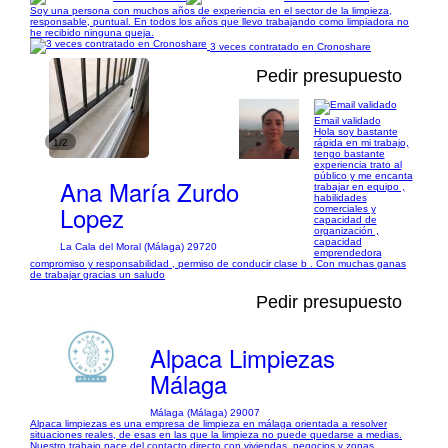
Soy una persona con muchos años de experiencia en el sector de la limpieza,
responsable, puntual. En todos los años que llevo trabajando como limpiadora no
he recibido ninguna queja.
3 veces contratado en Cronoshare
Pedir presupuesto
Email validado
Hola soy bastante
1/2
rápida en mi trabajo,
tengo bastante
experiencia trato al
público y me encanta
Ana María Zurdo
trabajar en equipo ,
habilidades
Lopez
comerciales y
capacidad de
organización ,
capacidad
La Cala del Moral (Málaga) 29720
emprendedora
compromiso y responsabilidad , permiso de conducir clase b . Con muchas ganas
de trabajar gracias un saludo
Pedir presupuesto
Alpaca Limpiezas
Málaga
Málaga (Málaga) 29007
Alpaca limpiezas es una empresa de limpieza en málaga orientada a resolver
situaciones reales, de esas en las que la limpieza no puede quedarse a medias.
Nuestro trabajo nace del contacto directo con viviendas, negocios y zonas