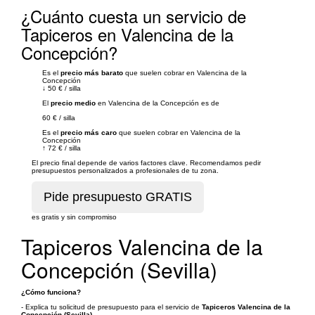
¿Cuánto cuesta un servicio de
Tapiceros en Valencina de la
Concepción?
Es el
precio más barato
que suelen cobrar en Valencina de la
Concepción
↓
50 €
/
silla
El
precio medio
en Valencina de la Concepción es de
60 €
/
silla
Es el
precio más caro
que suelen cobrar en Valencina de la
Concepción
↑
72 €
/
silla
El precio final depende de varios factores clave. Recomendamos pedir
presupuestos personalizados a profesionales de tu zona.
es gratis y sin compromiso
Tapiceros Valencina de la
Concepción (Sevilla)
¿Cómo funciona?
- Explica tu solicitud de presupuesto para el servicio de
Tapiceros Valencina de la
Concepción (Sevilla)
.