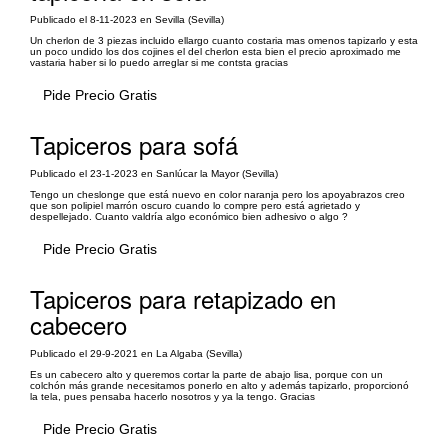
Publicado el 8-11-2023 en Sevilla (Sevilla)
Un cherlon de 3 piezas incluido ellargo cuanto costaria mas omenos tapizarlo y esta
un poco undido los dos cojines el del cherlon esta bien el precio aproximado me
vastaria haber si lo puedo arreglar si me contsta gracias
Pide Precio Gratis
Tapiceros para sofá
Publicado el 23-1-2023 en Sanlúcar la Mayor (Sevilla)
Tengo un cheslonge que está nuevo en color naranja pero los apoyabrazos creo
que son polipiel marrón oscuro cuando lo compre pero está agrietado y
despellejado. Cuanto valdría algo económico bien adhesivo o algo ?
Pide Precio Gratis
Tapiceros para retapizado en
cabecero
Publicado el 29-9-2021 en La Algaba (Sevilla)
Es un cabecero alto y queremos cortar la parte de abajo lisa, porque con un
colchón más grande necesitamos ponerlo en alto y además tapizarlo, proporcionó
la tela, pues pensaba hacerlo nosotros y ya la tengo. Gracias
Pide Precio Gratis