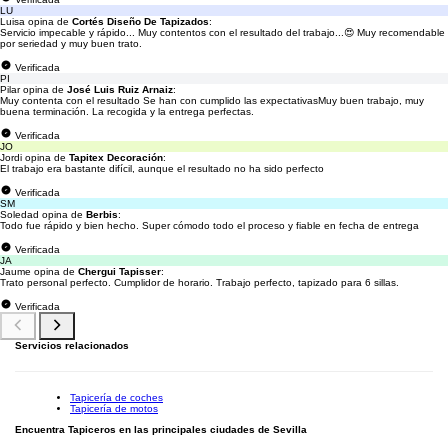
LU
Luisa opina de
Cortés Diseño De Tapizados
:
Servicio impecable y rápido... Muy contentos con el resultado del trabajo...😍 Muy recomendable
por seriedad y muy buen trato.
Verificada
PI
Pilar opina de
José Luis Ruiz Arnaiz
:
Muy contenta con el resultado Se han con cumplido las expectativasMuy buen trabajo, muy
buena terminación. La recogida y la entrega perfectas.
Verificada
JO
Jordi opina de
Tapitex Decoración
:
El trabajo era bastante difícil, aunque el resultado no ha sido perfecto
Verificada
SM
Soledad opina de
Berbis
:
Todo fue rápido y bien hecho. Super cómodo todo el proceso y fiable en fecha de entrega
Verificada
JA
Jaume opina de
Chergui Tapisser
:
Trato personal perfecto. Cumplidor de horario. Trabajo perfecto, tapizado para 6 sillas.
Verificada
Servicios relacionados
Tapicería de coches
Tapicería de motos
Encuentra Tapiceros en las principales ciudades de Sevilla