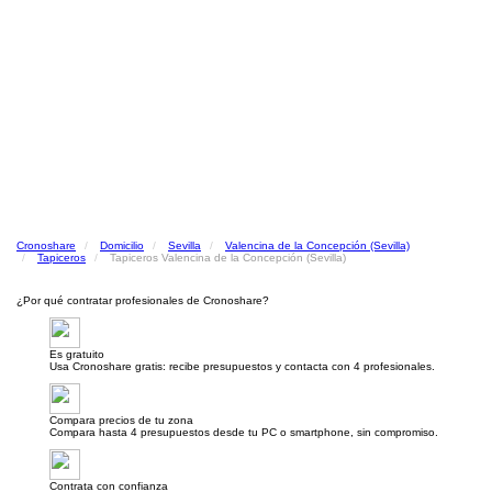
Cronoshare
Domicilio
Sevilla
Valencina de la Concepción (Sevilla)
Tapiceros
Tapiceros Valencina de la Concepción (Sevilla)
¿Por qué contratar profesionales de Cronoshare?
Es gratuito
Usa Cronoshare gratis: recibe presupuestos y contacta con 4 profesionales.
Compara precios de tu zona
Compara hasta 4 presupuestos desde tu PC o smartphone, sin compromiso.
Contrata con confianza