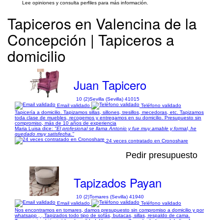
Lee opiniones y consulta perfiles para más información.
Tapiceros en Valencina de la
Concepción | Tapiceros a
domicilio
Juan Tapicero
10 (2)
Sevilla (Sevilla) 41015
Email validado
Teléfono validado
Tapicería a domicilio. Tapizamos sillas, sillones, tresillos, mecedoras, etc. Tapizamos
toda clase de muebles, recogemos y entregamos en su domicilio. Presupuesto sin
compromiso, más de 10 años de experiencia
Maria Luisa dice:
"El profesional se llama Antonio y fue muy amable y formal, he
quedado muy satisfecha."
24 veces contratado en Cronoshare
Pedir presupuesto
Tapizados Payan
10 (2)
Tomares (Sevilla) 41940
Email validado
Teléfono validado
Nos encontramos en tomares, damos presupuesto sin compromiso a domicilio y por
whatsapp , , Tapizados todo tipo de sofás, butacas, sillas, respaldo de cama.