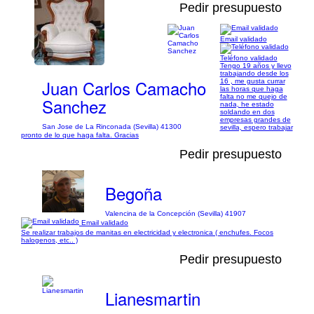
Pedir presupuesto
Email validado
1/3
Teléfono validado
Tengo 19 años y llevo
trabajando desde los
Juan Carlos Camacho
16 , me gusta currar
las horas que haga
falta no me quejo de
Sanchez
nada, he estado
soldando en dos
empresas grandes de
San Jose de La Rinconada (Sevilla) 41300
sevilla, espero trabajar
pronto de lo que haga falta. Gracias
Pedir presupuesto
Begoña
Valencina de la Concepción (Sevilla) 41907
Email validado
Se realizar trabajos de manitas en electricidad y electronica ( enchufes. Focos
halogenos, etc.. )
Pedir presupuesto
Lianesmartin