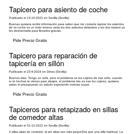
Tapicero para asiento de coche
Publicado el 13-10-2021 en Sevilla (Sevilla)
Buenas quisiera recibir información para saber que me costaría tapizar los asientos
de mi coche es un todo terreno seria los dos asientos delantero y los dos trasero yo
los desmontarla para llevarlos gracias.
Pide Precio Gratis
Tapicero para reparación de
tapicería en sillón
Publicado el 23-9-2024 en Gines (Sevilla)
Buenos dias. Tengo un sofa, pero el problema es los cojines de ese sofa, cuando
tu te hechas te vienes para abajos, el problema mio es ese los cojines, quisiera
saber el presupuesto un saludo esperando noticias suyas
Pide Precio Gratis
Tapiceros para retapizado en sillas
de comedor altas
Publicado el 31-12-2022 en Sevilla (Sevilla)
4 sillas altas de comedor, al ser altas son más pequeñas que una silla habitual. La