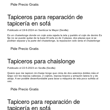
Pide Precio Gratis
Tapiceros para reparación de
tapicería en sofá
Publicado el 19-9-2024 en Sanlúcar la Mayor (Sevilla)
Es un chaiselonge donde en cojin esta rajada la tela y partido el cojin de dentro Es
fijo no se puede quitar de la base El sofa es de 3 plazas, dos plazas que si se
podrian separar y la parte del chaiselonge, la reparacion solo seria el chaiselonge
Pide Precio Gratis
Tapiceros para chaislonge
Publicado el 22-5-2023 en Sevilla (Sevilla)
Quiero que me tapicen mi chaise longe que cinta de dos asientos dobles más el
largo con los reposa cabezas, 2 cojines, reposa brazos y armazón latera lo y de
abajo. A ser posible desenfundable para lavar a máquina de tela poco sufrida al
uso.
Pide Precio Gratis
Tapicero para reparación de
tapicería en sofá