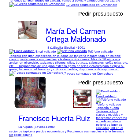
Tenemos también tejidos de calidad. Vamos a sevilla y alrededores del aljarafe
12 veces contratado en Cronoshare
Pedir presupuesto
María Del Carmen
Ortega Maldonado
8 (1)
Sevilla (Sevilla) 41001
Email validado
Teléfono validado
Tapicero con gran experiencia en la gama de tapicería y sobre todo en mueble
clasico, restauramos sus muebles y le damos vida nueva. Más de 20 años nos
avalan en el servicio, tapizamos sillones, sillas, butacas, cabeceros, sofás relax, etc,
etc. . . Disponemos de una gran extensa gama de telas y colores para elegir a su
gusto, hacemos colchonetas y cojines a medida, disponemos de espumas y...
7 veces contratado en Cronoshare
Pedir presupuesto
Email validado
1/20
Teléfono validado
Tapicería huerta
Tapizamos toda
Francisco Huerta Ruiz
clases y muebles y
fabricamos cabeceros
a medidas telas y
polipiel de buenas
La Algaba (Sevilla) 41980
calidades, 30 en el
sector de tapiceria precios económicos y Recojemos sus muebles y te lo llevamos
sin coste alguno