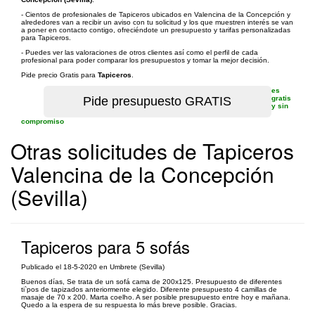
- Cientos de profesionales de Tapiceros ubicados en Valencina de la Concepción y
alrededores van a recibir un aviso con tu solicitud y los que muestren interés se van
a poner en contacto contigo, ofreciéndote un presupuesto y tarifas personalizadas
para Tapiceros.
- Puedes ver las valoraciones de otros clientes así como el perfil de cada
profesional para poder comparar los presupuestos y tomar la mejor decisión.
Pide precio Gratis para
Tapiceros
.
es
gratis
y sin
compromiso
Otras solicitudes de Tapiceros
Valencina de la Concepción
(Sevilla)
Tapiceros para 5 sofás
Publicado el 18-5-2020 en Umbrete (Sevilla)
Buenos días, Se trata de un sofá cama de 200x125. Presupuesto de diferentes
ti`pos de tapizados anteriormente elegido. Diferente presupuesto 4 camillas de
masaje de 70 x 200. Marta coelho. A ser posible presupuesto entre hoy e mañana.
Quedo a la espera de su respuesta lo más breve posible. Gracias.