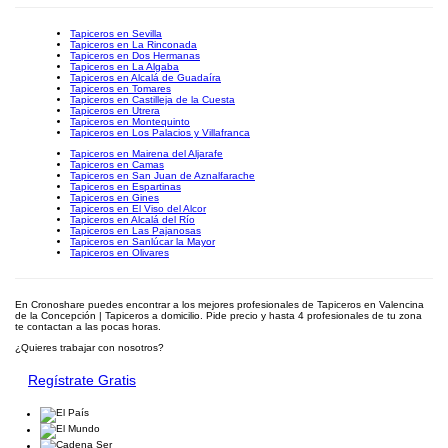
Tapiceros en Sevilla
Tapiceros en La Rinconada
Tapiceros en Dos Hermanas
Tapiceros en La Algaba
Tapiceros en Alcalá de Guadaíra
Tapiceros en Tomares
Tapiceros en Castilleja de la Cuesta
Tapiceros en Utrera
Tapiceros en Montequinto
Tapiceros en Los Palacios y Villafranca
Tapiceros en Mairena del Aljarafe
Tapiceros en Camas
Tapiceros en San Juan de Aznalfarache
Tapiceros en Espartinas
Tapiceros en Gines
Tapiceros en El Viso del Alcor
Tapiceros en Alcalá del Río
Tapiceros en Las Pajanosas
Tapiceros en Sanlúcar la Mayor
Tapiceros en Olivares
En Cronoshare puedes encontrar a los mejores profesionales de Tapiceros en Valencina
de la Concepción | Tapiceros a domicilio. Pide precio y hasta 4 profesionales de tu zona
te contactan a las pocas horas.
¿Quieres trabajar con nosotros?
Regístrate Gratis