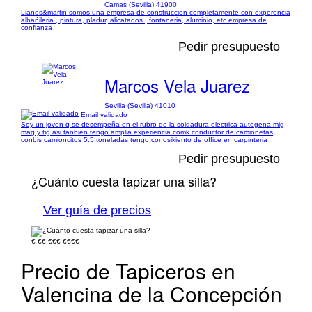
Camas (Sevilla) 41900
Lianes&martin somos una empresa de construccion completamente con experencia
albañileria , pintura, pladur, alicatados , fontaneria, aluminio, etc empresa de
confianza
Pedir presupuesto
Marcos Vela Juarez
Sevilla (Sevilla) 41010
Email validado
Soy un joven q se desempeña en el rubro de la soldadura electrica autogena mig
mag y tig asi tanbien tengo amplia experiencia comk conductor de camionetas
conbis camioncitos 5.5 toneladas tengo conosikiento de office en carpinteria
Pedir presupuesto
¿Cuánto cuesta tapizar una silla?
Ver guía de precios
€
€€
€€€
€€€€
Precio de Tapiceros en
Valencina de la Concepción