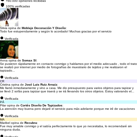
+60.000 opiniones recibidas
100% verificadas
Silvia opina de
Moblaje Decoración Y Diseño
:
Todo fue estupendamente y según lo acordado! Muchas gracias por el servicio
Verificada
Anna opina de
Somax Sl
:
Se pusieron rápidamente en contacto conmigo y hablamos por el medio adecuado , todo el trato
se realizó por internet por medio de fotografías de muestrario de tejidos y me realizaron el
tapizado...
Verificada
CR
Cristina opina de
José Luis Ruiz Arnaiz
:
Me llamó inmediatamente y vino a casa. Me dio presupuesto para varios objetos para tapizar y
se llevó 2 sofás para tapizar que traerá y se irá llevando los otros objetos. Estoy valorando el...
Verificada
PÁ
Pilar opina de
Cortés Diseño De Tapizados
:
La atención muy buena pero dejaré el servicio para más adelante porque me iré de vacaciones
Verificada
MA
Maribel opina de
Recubra
:
Fue muy amable conmigo y el sabía perfectamente lo que yo necesitaba, lo recomendaré sin
ninguna duda.
Verificada