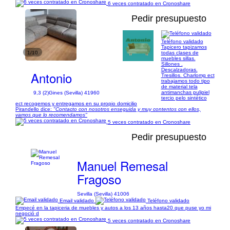
6 veces contratado en Cronoshare
Pedir presupuesto
Teléfono validado
Tapicero tapizamos
1/10
todas clases de
muebles sillas.
Sillones .
Descalzadoras.
Antonio
Tresillos. Charlomg ect
trabajamos todo tipo
de material tela
antimanchas pulipiel
9,3 (2)
Gines (Sevilla) 41960
tercio pelo sintético
ect recogemos y entregamos en su propio domicilio
Pirandello dice:
"Contacto con nosotros enseguida y muy contentos con ellos,
vamos que lo recomendamos"
5 veces contratado en Cronoshare
Pedir presupuesto
Manuel Remesal
Fragoso
Sevilla (Sevilla) 41006
Email validado
Teléfono validado
Empecé en la tapiceria de muebles y autos a los 13 años hasta20 que puse yo mi
negoció d
5 veces contratado en Cronoshare