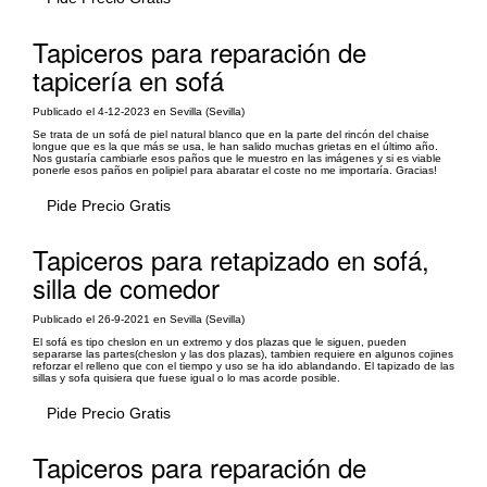
Tapiceros para reparación de
tapicería en sofá
Publicado el 4-12-2023 en Sevilla (Sevilla)
Se trata de un sofá de piel natural blanco que en la parte del rincón del chaise
longue que es la que más se usa, le han salido muchas grietas en el último año.
Nos gustaría cambiarle esos paños que le muestro en las imágenes y si es viable
ponerle esos paños en polipiel para abaratar el coste no me importaría. Gracias!
Pide Precio Gratis
Tapiceros para retapizado en sofá,
silla de comedor
Publicado el 26-9-2021 en Sevilla (Sevilla)
El sofá es tipo cheslon en un extremo y dos plazas que le siguen, pueden
separarse las partes(cheslon y las dos plazas), tambien requiere en algunos cojines
reforzar el relleno que con el tiempo y uso se ha ido ablandando. El tapizado de las
sillas y sofa quisiera que fuese igual o lo mas acorde posible.
Pide Precio Gratis
Tapiceros para reparación de