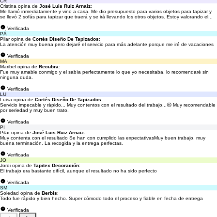
CR
Cristina opina de
José Luis Ruiz Arnaiz
:
Me llamó inmediatamente y vino a casa. Me dio presupuesto para varios objetos para tapizar y
se llevó 2 sofás para tapizar que traerá y se irá llevando los otros objetos. Estoy valorando el...
Verificada
PÁ
Pilar opina de
Cortés Diseño De Tapizados
:
La atención muy buena pero dejaré el servicio para más adelante porque me iré de vacaciones
Verificada
MA
Maribel opina de
Recubra
:
Fue muy amable conmigo y el sabía perfectamente lo que yo necesitaba, lo recomendaré sin
ninguna duda.
Verificada
LU
Luisa opina de
Cortés Diseño De Tapizados
:
Servicio impecable y rápido... Muy contentos con el resultado del trabajo...😍 Muy recomendable
por seriedad y muy buen trato.
Verificada
PI
Pilar opina de
José Luis Ruiz Arnaiz
:
Muy contenta con el resultado Se han con cumplido las expectativasMuy buen trabajo, muy
buena terminación. La recogida y la entrega perfectas.
Verificada
JO
Jordi opina de
Tapitex Decoración
:
El trabajo era bastante difícil, aunque el resultado no ha sido perfecto
Verificada
SM
Soledad opina de
Berbis
:
Todo fue rápido y bien hecho. Super cómodo todo el proceso y fiable en fecha de entrega
Verificada