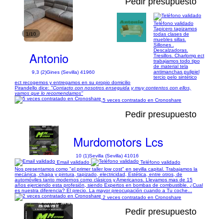
Pedir presupuesto
Teléfono validado
Tapicero tapizamos
1/10
todas clases de
muebles sillas.
Sillones .
Descalzadoras.
Antonio
Tresillos. Charlomg ect
trabajamos todo tipo
de material tela
antimanchas pulipiel
9,3 (2)
Gines (Sevilla) 41960
tercio pelo sintético
ect recogemos y entregamos en su propio domicilio
Pirandello dice:
"Contacto con nosotros enseguida y muy contentos con ellos,
vamos que lo recomendamos"
5 veces contratado en Cronoshare
Pedir presupuesto
Murdomotors Lcs
10 (1)
Sevilla (Sevilla) 41016
Email validado
Teléfono validado
Nos presentamos como "el primer taller low cost" en sevilla capital. Trabajamos la
mecánica, chapa y pintura, tapizado, electricidad, Estética, entre otros, de
automóviles tanto modernos como clásicos y Americanos. Llevamos mas de 15
años ejerciendo esta profesión, siendo Expertos en bombas de combustible. ¿Cual
es nuestra diferencia? El precio. La mayor preocupación cuando a Tu coche...
2 veces contratado en Cronoshare
Pedir presupuesto