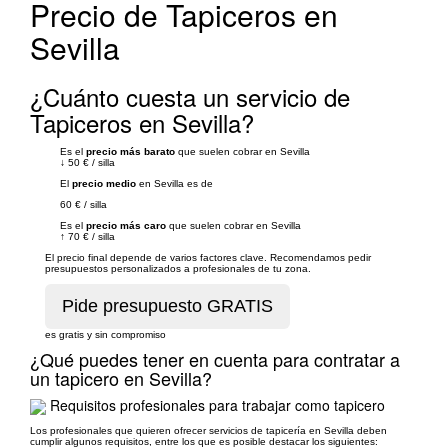
Precio de Tapiceros en
Sevilla
¿Cuánto cuesta un servicio de
Tapiceros en Sevilla?
Es el
precio más barato
que suelen cobrar en Sevilla
↓
50 €
/
silla
El
precio medio
en Sevilla es de
60 €
/
silla
Es el
precio más caro
que suelen cobrar en Sevilla
↑
70 €
/
silla
El precio final depende de varios factores clave. Recomendamos pedir
presupuestos personalizados a profesionales de tu zona.
es gratis y sin compromiso
¿Qué puedes tener en cuenta para contratar a
un tapicero en Sevilla?
Requisitos profesionales para trabajar como tapicero
Los profesionales que quieren ofrecer servicios de tapicería en Sevilla deben
cumplir algunos requisitos, entre los que es posible destacar los siguientes: