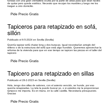
fundas con una gran cremallera oculta por la parte de atrás para que sean fáciles
de quitar pero quede estético. Necesito que recojan los muebles y luego me los
traigan a otro domicilio.
Pide Precio Gratis
Tapiceros para retapizado en sofá,
sillón
Publicado el 6-5-2024 en Sevilla (Sevilla)
Querría tapizar sofá chaise long y dos butacas. Igual necesitarían arreglo del
relleno o de la estructura del sofá que está algo hundido. Queremos aprovechar la
reforma de la vivienda para que en ese tiempo se tapicen las piezas en el taller del
tapicero
Pide Precio Gratis
Tapicero para retapizado en sillas
Publicado el 28-2-2023 en Sevilla (Sevilla)
Hola, tengo dos sillas de salones, con el asiento vencido, se hunde, por eso
querría retapizarlas. La tela la puedo buscar yo, o si ustedes me la proporcionan
tampoco me importa. Es en triana, en la calle castilla. Necesitaría presupuesto.
Gracias
Pide Precio Gratis