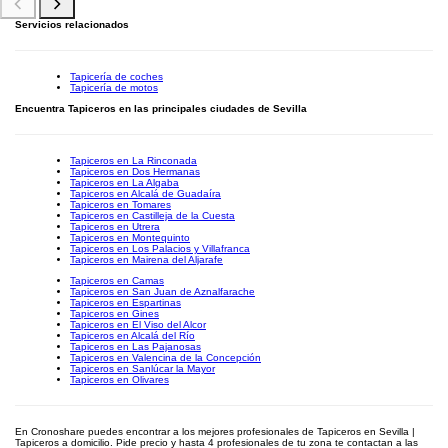
Servicios relacionados
Tapicería de coches
Tapicería de motos
Encuentra Tapiceros en las principales ciudades de Sevilla
Tapiceros en La Rinconada
Tapiceros en Dos Hermanas
Tapiceros en La Algaba
Tapiceros en Alcalá de Guadaíra
Tapiceros en Tomares
Tapiceros en Castilleja de la Cuesta
Tapiceros en Utrera
Tapiceros en Montequinto
Tapiceros en Los Palacios y Villafranca
Tapiceros en Mairena del Aljarafe
Tapiceros en Camas
Tapiceros en San Juan de Aznalfarache
Tapiceros en Espartinas
Tapiceros en Gines
Tapiceros en El Viso del Alcor
Tapiceros en Alcalá del Río
Tapiceros en Las Pajanosas
Tapiceros en Valencina de la Concepción
Tapiceros en Sanlúcar la Mayor
Tapiceros en Olivares
En Cronoshare puedes encontrar a los mejores profesionales de Tapiceros en Sevilla |
Tapiceros a domicilio. Pide precio y hasta 4 profesionales de tu zona te contactan a las