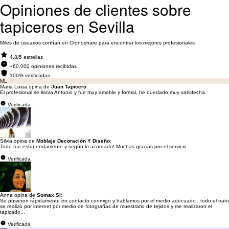
Opiniones de clientes sobre
tapiceros en Sevilla
Miles de usuarios confían en Cronoshare para encontrar los mejores profesionales
4.8/5 estrellas
+60.000 opiniones recibidas
100% verificadas
ML
Maria Luisa opina de
Juan Tapicero
:
El profesional se llama Antonio y fue muy amable y formal, he quedado muy satisfecha.
Verificada
Silvia opina de
Moblaje Decoración Y Diseño
:
Todo fue estupendamente y según lo acordado! Muchas gracias por el servicio
Verificada
Anna opina de
Somax Sl
:
Se pusieron rápidamente en contacto conmigo y hablamos por el medio adecuado , todo el trato
se realizó por internet por medio de fotografías de muestrario de tejidos y me realizaron el
tapizado...
Verificada