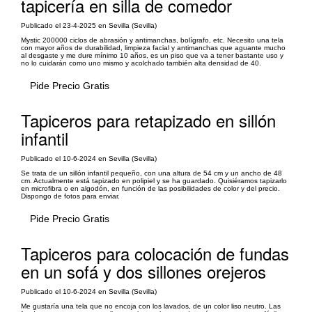
tapicería en silla de comedor
Publicado el 23-4-2025 en Sevilla (Sevilla)
Mystic 200000 ciclos de abrasión y antimanchas, bolígrafo, etc. Necesito una tela
con mayor años de durabilidad, limpieza facial y antimanchas que aguante mucho
al desgaste y me dure mínimo 10 años, es un piso que va a tener bastante uso y
no lo cuidarán como uno mismo y acolchado también alta densidad de 40.
Pide Precio Gratis
Tapiceros para retapizado en sillón
infantil
Publicado el 10-6-2024 en Sevilla (Sevilla)
Se trata de un sillón infantil pequeño, con una altura de 54 cm y un ancho de 48
cm. Actualmente está tapizado en polipiel y se ha guardado. Quisiéramos tapizarlo
en microfibra o en algodón, en función de las posibilidades de color y del precio.
Dispongo de fotos para enviar.
Pide Precio Gratis
Tapiceros para colocación de fundas
en un sofá y dos sillones orejeros
Publicado el 10-6-2024 en Sevilla (Sevilla)
Me gustaría una tela que no encoja con los lavados, de un color liso neutro. Las