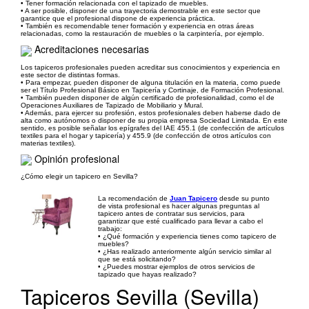
• Tener formación relacionada con el tapizado de muebles.
• A ser posible, disponer de una trayectoria demostrable en este sector que
garantice que el profesional dispone de experiencia práctica.
• También es recomendable tener formación y experiencia en otras áreas
relacionadas, como la restauración de muebles o la carpintería, por ejemplo.
Acreditaciones necesarias
Los tapiceros profesionales pueden acreditar sus conocimientos y experiencia en
este sector de distintas formas.
• Para empezar, pueden disponer de alguna titulación en la materia, como puede
ser el Título Profesional Básico en Tapicería y Cortinaje, de Formación Profesional.
• También pueden disponer de algún certificado de profesionalidad, como el de
Operaciones Auxiliares de Tapizado de Mobiliario y Mural.
• Además, para ejercer su profesión, estos profesionales deben haberse dado de
alta como autónomos o disponer de su propia empresa Sociedad Limitada. En este
sentido, es posible señalar los epígrafes del IAE 455.1 (de confección de artículos
textiles para el hogar y tapicería) y 455.9 (de confección de otros artículos con
materias textiles).
Opinión profesional
¿Cómo elegir un tapicero en Sevilla?
La recomendación de
Juan Tapicero
desde su punto
de vista profesional es hacer algunas preguntas al
tapicero antes de contratar sus servicios, para
garantizar que esté cualificado para llevar a cabo el
trabajo:
• ¿Qué formación y experiencia tienes como tapicero de
muebles?
• ¿Has realizado anteriormente algún servicio similar al
que se está solicitando?
• ¿Puedes mostrar ejemplos de otros servicios de
tapizado que hayas realizado?
Tapiceros Sevilla (Sevilla)