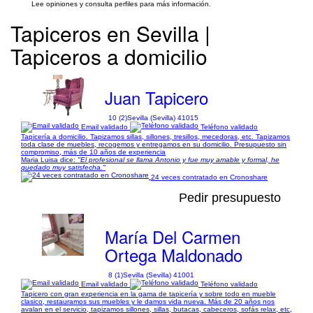
Lee opiniones y consulta perfiles para más información.
Tapiceros en Sevilla |
Tapiceros a domicilio
Juan Tapicero
10 (2)
Sevilla (Sevilla) 41015
Email validado
Teléfono validado
Tapicería a domicilio. Tapizamos sillas, sillones, tresillos, mecedoras, etc. Tapizamos
toda clase de muebles, recogemos y entregamos en su domicilio. Presupuesto sin
compromiso, más de 10 años de experiencia
Maria Luisa dice:
"El profesional se llama Antonio y fue muy amable y formal, he
quedado muy satisfecha."
24 veces contratado en Cronoshare
Pedir presupuesto
María Del Carmen
Ortega Maldonado
8 (1)
Sevilla (Sevilla) 41001
Email validado
Teléfono validado
Tapicero con gran experiencia en la gama de tapicería y sobre todo en mueble
clasico, restauramos sus muebles y le damos vida nueva. Más de 20 años nos
avalan en el servicio, tapizamos sillones, sillas, butacas, cabeceros, sofás relax, etc,