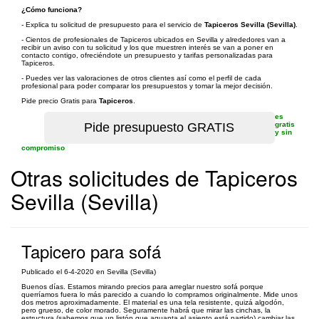
¿Cómo funciona?
- Explica tu solicitud de presupuesto para el servicio de
Tapiceros Sevilla (Sevilla)
.
- Cientos de profesionales de Tapiceros ubicados en Sevilla y alrededores van a
recibir un aviso con tu solicitud y los que muestren interés se van a poner en
contacto contigo, ofreciéndote un presupuesto y tarifas personalizadas para
Tapiceros.
- Puedes ver las valoraciones de otros clientes así como el perfil de cada
profesional para poder comparar los presupuestos y tomar la mejor decisión.
Pide precio Gratis para
Tapiceros
.
es
gratis
y sin
compromiso
Otras solicitudes de Tapiceros
Sevilla (Sevilla)
Tapicero para sofá
Publicado el 6-4-2020 en Sevilla (Sevilla)
Buenos días. Estamos mirando precios para arreglar nuestro sofá porque
querríamos fuera lo más parecido a cuando lo compramos originalmente. Mide unos
dos metros aproximadamente. El material es una tela resistente, quizá algodón,
pero grueso, de color morado. Seguramente habrá que mirar las cinchas, la
estructura (sabemos que un listón que aguanta el asiento está partido) cambiar las