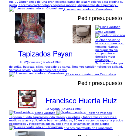
etc. . . Disponemos de una gran extensa gama de telas y colores para elegir a su
gusto, hacemos colchonetas y cojines a medida, disponemos de espumas y...
7 veces contratado en Cronoshare
Pedir presupuesto
Email validado
1/20
Teléfono validado
Nos encontramos en
tomares, damos
Tapizados Payan
presupuesto sin
compromiso a
domicilio y por
whatsapp , ,
10 (2)
Tomares (Sevilla) 41940
Tapizados todo tipo
de sofás, butacas, sillas, respaldo de cama. Tenemos también tejidos de calidad.
Vamos a sevilla y alrededores del aljarafe
12 veces contratado en Cronoshare
Pedir presupuesto
Francisco Huerta Ruiz
La Algaba (Sevilla) 41980
Email validado
Teléfono validado
Tapicería huerta Tapizamos toda clases y muebles y fabricamos cabeceros a
medidas telas y polipiel de buenas calidades, 30 en el sector de tapiceria precios
económicos y Recojemos sus muebles y te lo llevamos sin coste alguno
6 veces contratado en Cronoshare