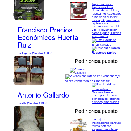
Tapiceria huerta
Tapizamos toda
clases de muebles y
fabricamos cabeceros
1/6
a medidas al mejor
precio, Reparamos y
tapizamos y
Francisco Precios
recojemos su mueble
y te lo llevamos sin
coste alguno, Precios
Económicos Huerta
económicos
Ruiz
Email validado
Responde rápido
La Algaba (Sevilla) 41980
Pedir presupuesto
2
1/12
veces contratado en Cronoshare
Email validado
Antonio Gallardo
Reforma llave en
mano para locales
comerciales, oficinas,
edificios, franquicias,
Sevilla (Sevilla) 41008
Pedir presupuesto
montaje e
instalaciones parquet,
tarima flotante,
arquitectura interior,
1/18