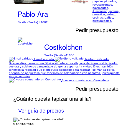
papeles pintados,
revestimientos,
pavimentos,
Pablo Ara
iluminacion, pintura,
domotica, italiano,
cocinas, baños,
presupuestos.
Sevilla (Sevilla) 41002
Pedir presupuesto
Costkolchon
Sevilla (Sevilla) 41006
Email validado
Teléfono validado
Buenos días , somos una fábrica situada en sevilla, nos dedicamos al tapizado ,
costura y colchones camperizaje de goma espuma, hr y visco látex , también
tenemos la facilidad que el producto solicitado para fabricar , se manda por la
agencia de paqueteria que tenemos de colaboración con nosotros , presupuesto
sin compromiso
6 veces contratado en Cronoshare
Pedir presupuesto
¿Cuánto cuesta tapizar una silla?
Ver guía de precios
€
€€
€€€
€€€€