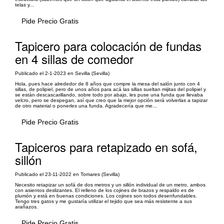
telas y...
Pide Precio Gratis
Tapicero para colocación de fundas
en 4 sillas de comedor
Publicado el 2-1-2023 en Sevilla (Sevilla)
Hola, pues hace alrededor de 8 años que compre la mesa del salón junto con 4
sillas, de polipiel, pero de unos años para acá las sillas sueltan mijitas del polipiel y
se están descascarillando, sobre todo por abajo, les puse una funda que llevaba
velcro, pero se despegan, así que creo que la mejor opción será volverlas a tapizar
de otro material o ponerles una funda. Agradecería que me...
Pide Precio Gratis
Tapiceros para retapizado en sofá,
sillón
Publicado el 23-11-2022 en Tomares (Sevilla)
Necesito retapizar un sofá de dos metros y un sillón individual de un metro, ambos
con asientos deslizantes. El relleno de los cojines de brazos y respaldo es de
plumón y está en buenas condiciones. Los cojines son todos desenfundables.
Tengo tres gatos y me gustaría utilizar el tejido que sea más resistente a sus
arañazos.
Pide Precio Gratis