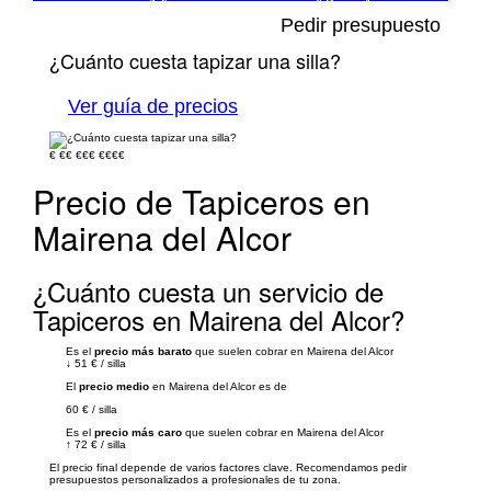
Pedir presupuesto
¿Cuánto cuesta tapizar una silla?
Ver guía de precios
€
€€
€€€
€€€€
Precio de Tapiceros en
Mairena del Alcor
¿Cuánto cuesta un servicio de
Tapiceros en Mairena del Alcor?
Es el
precio más barato
que suelen cobrar en Mairena del Alcor
↓
51 €
/
silla
El
precio medio
en Mairena del Alcor es de
60 €
/
silla
Es el
precio más caro
que suelen cobrar en Mairena del Alcor
↑
72 €
/
silla
El precio final depende de varios factores clave. Recomendamos pedir
presupuestos personalizados a profesionales de tu zona.