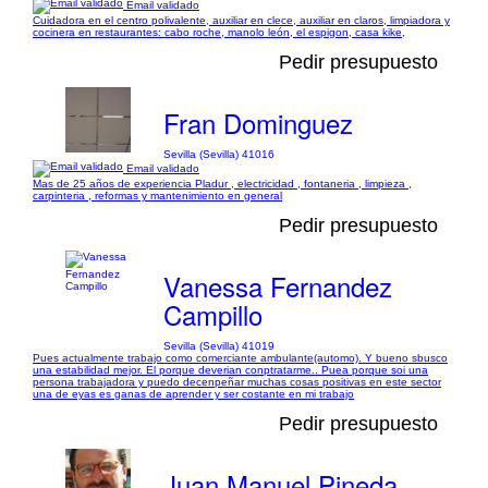
Email validado
Cuidadora en el centro polivalente, auxiliar en clece, auxiliar en claros, limpiadora y
cocinera en restaurantes: cabo roche, manolo león, el espigon, casa kike,
Pedir presupuesto
Fran Dominguez
Sevilla (Sevilla) 41016
Email validado
Mas de 25 años de experiencia Pladur , electricidad , fontaneria , limpieza ,
carpinteria , reformas y mantenimiento en general
Pedir presupuesto
Vanessa Fernandez
Campillo
Sevilla (Sevilla) 41019
Pues actualmente trabajo como comerciante ambulante(automo). Y bueno sbusco
una estabilidad mejor. El porque deverian conptratarme.. Puea porque soi una
persona trabajadora y puedo decenpeñar muchas cosas positivas en este sector
una de eyas es ganas de aprender y ser costante en mi trabajo
Pedir presupuesto
Juan Manuel Pineda