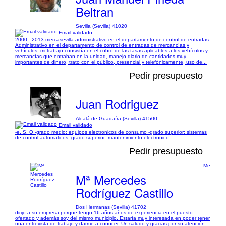
Beltran
Sevilla (Sevilla) 41020
Email validado
2000 - 2013 mercasevilla administrativo en el departamento de control de entradas.
Administrativo en el departamento de control de entradas de mercancías y
vehículos, mi trabajo consistía en el cobro de las tasas aplicables a los vehículos y
mercancías que entraban en la unidad, manejo diario de cantidades muy
importantes de dinero, trato con el público, presencial y telefónicamente, uso de...
Pedir presupuesto
Juan Rodriguez
Alcalá de Guadaíra (Sevilla) 41500
Email validado
-e. S. O -grado medio: equipos electronicos de consumo -grado superior: sistemas
de control automaticos -grado superior: mantenimiento electronico
Pedir presupuesto
Me
Mª Mercedes
Rodríguez Castillo
Dos Hermanas (Sevilla) 41702
dirijo a su empresa porque tengo 16 años años de experiencia en el puesto
ofertado y además soy del mismo municipio. Estaría muy interesada en poder tener
una entrevista de trabajo y darme a conocer. Un saludo y gracias por su atención.