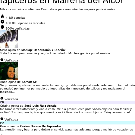
Miles de usuarios confían en Cronoshare para encontrar los mejores profesionales
4.8/5 estrellas
+60.000 opiniones recibidas
100% verificadas
Silvia opina de
Moblaje Decoración Y Diseño
:
Todo fue estupendamente y según lo acordado! Muchas gracias por el servicio
Verificada
Anna opina de
Somax Sl
:
Se pusieron rápidamente en contacto conmigo y hablamos por el medio adecuado , todo el trato
se realizó por internet por medio de fotografías de muestrario de tejidos y me realizaron el
tapizado...
Verificada
CR
Cristina opina de
José Luis Ruiz Arnaiz
:
Me llamó inmediatamente y vino a casa. Me dio presupuesto para varios objetos para tapizar y
se llevó 2 sofás para tapizar que traerá y se irá llevando los otros objetos. Estoy valorando el...
Verificada
PÁ
Pilar opina de
Cortés Diseño De Tapizados
:
La atención muy buena pero dejaré el servicio para más adelante porque me iré de vacaciones