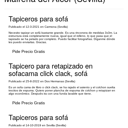
Tapiceros para sofá
Publicado el 12-3-2021 en Carmona (Sevilla)
Necesito tapizar un sofá bastante grande. Es una rinconera de medidas 3x3m. La
estructura está completamente nueva, igual que el relleno, lo que pasa que el
tapizado se ha pelado por completo. Puedo facilitar fotografías. Díganme dónde
les puedo enviarlas. Gracias.
Pide Precio Gratis
Tapicero para retapizado en
sofacama click clack, sofá
Publicado el 25-8-2022 en Dos Hermanas (Sevilla)
Es un sofa cama de libro o click clack, se ha rajado el asiento y el colchon suelta
trocitos de espuma. Quiero poner plancha de espuma de colchon y retapizarr en
algo económico. Después ira con una funda lavable que tiene.
Pide Precio Gratis
Tapiceros para sofá
Publicado el 14-10-2019 en Sevilla (Sevilla)