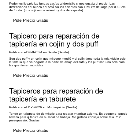
Podemos llevarle las fundas vacías al domicilio si nos encaja el precio. Las
dimensiones del hueco del sofá sin los asientos son 1,59 cm de largo por 0,80 cm
de fondo. (dos cojines de asiento y dos de espalda)
Pide Precio Gratis
Tapicero para reparación de
tapicería en cojín y dos puff
Publicado el 26-8-2024 en Sevilla (Sevilla)
Son dos puff y un cojín que mi perro mordió y el cojín tiene toda la tela visible solo
le falta la que va pegada a la parte de abajo del sofá y los puff son una sola cara
las que tienen mordidas
Pide Precio Gratis
Tapiceros para reparación de
tapicería en taburete
Publicado el 11-5-2026 en Montequinto (Sevilla)
Tengo un taburete de dormitorio para reparar y tapizar asiento. Es pequen̈o, puedo
llevarlo para q tapice en su local de trabajo. Me gistaria consejo sobre tela. Y in
presupuesto. Gracias
Pide Precio Gratis