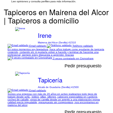
Lee opiniones y consulta perfiles para más información.
Tapiceros en Mairena del Alcor
| Tapiceros a domicilio
Irene
Mairena del Alcor (Sevilla) 41510
Email validado
Teléfono validado
En estos momentos soy limpiadora, hace años trabaje como ayudante de tapiceria
cosiendo, cortando etc m gustaría volver a hacerlo y terminar de hacerme una
profesional, siempre estoy dispuesta a aprender. Gracias
3 veces contratado en Cronoshare
Pedir presupuesto
Tapicería
Alcalá de Guadaíra (Sevilla) 41500
Email validado
Somos una empresa con más de 20 años en activo realizamos todo tipos de
trabajo desde sofá., toldos, sillas, sillones, cabecero especialista en capitone,
coches de caballo, ropas de camilla desde un arreglo a una elaboración propia
calidad precio inigualable, presupuesto sin compromisos, nos encontramos en
mairena del alcor
Pedir presupuesto