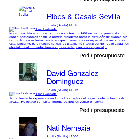
Ribes & Casals Sevilla
Sevilla (Sevilla) 41016
Email validado
Nuestro servicio se caracteriza por una cobertura 360º totalmente personalizada,
donde gestionamos desde la primera propuesta hasta la ejecución del trabajo, sin
ningún tipo de molestia para ti, aunque tú eres un caso especial porque te gusta
estar presente, pero nuestro servicio es totalmente integral donde nos encargamos
absolutamente de todo. También puedes elegir un servicio parcial,...
Pedir presupuesto
David Gonzalez
Dominguez
Sevilla (Sevilla) 41016
Email validado
Tengo bastante experiencia en todos los arreglos del hogar desde pintura hasta
alicatar. He estado de mantenimiento de hoteles vertice en sevilla
Pedir presupuesto
Nati Nemexia
Sevilla (Sevilla) 41006