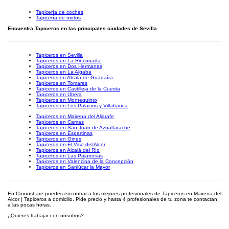
Tapicería de coches
Tapicería de motos
Encuentra Tapiceros en las principales ciudades de Sevilla
Tapiceros en Sevilla
Tapiceros en La Rinconada
Tapiceros en Dos Hermanas
Tapiceros en La Algaba
Tapiceros en Alcalá de Guadaíra
Tapiceros en Tomares
Tapiceros en Castilleja de la Cuesta
Tapiceros en Utrera
Tapiceros en Montequinto
Tapiceros en Los Palacios y Villafranca
Tapiceros en Mairena del Aljarafe
Tapiceros en Camas
Tapiceros en San Juan de Aznalfarache
Tapiceros en Espartinas
Tapiceros en Gines
Tapiceros en El Viso del Alcor
Tapiceros en Alcalá del Río
Tapiceros en Las Pajanosas
Tapiceros en Valencina de la Concepción
Tapiceros en Sanlúcar la Mayor
En Cronoshare puedes encontrar a los mejores profesionales de Tapiceros en Mairena del
Alcor | Tapiceros a domicilio. Pide precio y hasta 4 profesionales de tu zona te contactan
a las pocas horas.
¿Quieres trabajar con nosotros?