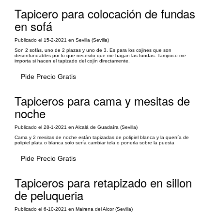
Tapicero para colocación de fundas
en sofá
Publicado el 15-2-2021 en Sevilla (Sevilla)
Son 2 sofás, uno de 2 plazas y uno de 3. Es para los cojines que son
desenfundables por lo que necesito que me hagan las fundas. Tampoco me
importa si hacen el tapizado del cojín directamente.
Pide Precio Gratis
Tapiceros para cama y mesitas de
noche
Publicado el 28-1-2021 en Alcalá de Guadaíra (Sevilla)
Cama y 2 mesitas de noche están tapizadas de polipiel blanca y la querría de
polipiel plata o blanca solo sería cambiar tela o ponerla sobre la puesta
Pide Precio Gratis
Tapiceros para retapizado en sillon
de peluqueria
Publicado el 6-10-2021 en Mairena del Alcor (Sevilla)