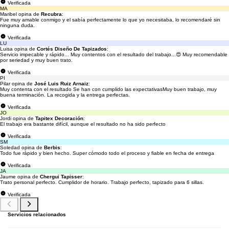
Verificada
MA
Maribel opina de
Recubra
:
Fue muy amable conmigo y el sabía perfectamente lo que yo necesitaba, lo recomendaré sin
ninguna duda.
Verificada
LU
Luisa opina de
Cortés Diseño De Tapizados
:
Servicio impecable y rápido... Muy contentos con el resultado del trabajo...😍 Muy recomendable
por seriedad y muy buen trato.
Verificada
PI
Pilar opina de
José Luis Ruiz Arnaiz
:
Muy contenta con el resultado Se han con cumplido las expectativasMuy buen trabajo, muy
buena terminación. La recogida y la entrega perfectas.
Verificada
JO
Jordi opina de
Tapitex Decoración
:
El trabajo era bastante difícil, aunque el resultado no ha sido perfecto
Verificada
SM
Soledad opina de
Berbis
:
Todo fue rápido y bien hecho. Super cómodo todo el proceso y fiable en fecha de entrega
Verificada
JA
Jaume opina de
Chergui Tapisser
:
Trato personal perfecto. Cumplidor de horario. Trabajo perfecto, tapizado para 6 sillas.
Verificada
Servicios relacionados