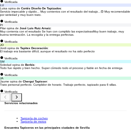
Verificada
LU
Luisa opina de
Cortés Diseño De Tapizados
:
Servicio impecable y rápido... Muy contentos con el resultado del trabajo...😍 Muy recomendable
por seriedad y muy buen trato.
Verificada
PI
Pilar opina de
José Luis Ruiz Arnaiz
:
Muy contenta con el resultado Se han con cumplido las expectativasMuy buen trabajo, muy
buena terminación. La recogida y la entrega perfectas.
Verificada
JO
Jordi opina de
Tapitex Decoración
:
El trabajo era bastante difícil, aunque el resultado no ha sido perfecto
Verificada
SM
Soledad opina de
Berbis
:
Todo fue rápido y bien hecho. Super cómodo todo el proceso y fiable en fecha de entrega
Verificada
JA
Jaume opina de
Chergui Tapisser
:
Trato personal perfecto. Cumplidor de horario. Trabajo perfecto, tapizado para 6 sillas.
Verificada
Servicios relacionados
Tapicería de coches
Tapicería de motos
Encuentra Tapiceros en las principales ciudades de Sevilla