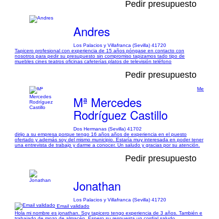
Pedir presupuesto
Andres
Los Palacios y Villafranca (Sevilla) 41720
Tapicero profesional con experiencia de 15 años póngase en contacto con
nosotros para pedir su presupuesto sin compromiso tapizamos tado tipo de
muebles cines teatros oficinas cafeterías platos de televisión teléfono
Pedir presupuesto
Me
Mª Mercedes
Rodríguez Castillo
Dos Hermanas (Sevilla) 41702
dirijo a su empresa porque tengo 16 años años de experiencia en el puesto
ofertado y además soy del mismo municipio. Estaría muy interesada en poder tener
una entrevista de trabajo y darme a conocer. Un saludo y gracias por su atención.
Pedir presupuesto
Jonathan
Los Palacios y Villafranca (Sevilla) 41720
Email validado
Hola mi nombre es jonathan. Soy tapicero tengo experiencia de 3 años. También e
trabajado de mozo de almacén. Espero su respuesta un cordial saludo.