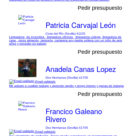
Pedir presupuesto
Patricia Carvajal León
Coria del Río (Sevilla) 41100
Limpiadora, de incendios , limpiadora oficinas , limpiadora colegio, limpiadora de
casa , mozo almacén, tapicería, camarera soy madre soltera con un niño de seis
años y necesito un trabajo
Pedir presupuesto
Anadela Canas Lopez
Dos Hermanas (Sevilla) 41700
Email validado
Me adasto a cualkier trabajo y aprendo rapido y tengo interes y ganas de trabajar
Pedir presupuesto
Francico Galeano
Rivero
Dos Hermanas (Sevilla) 41700
Email validado
Soy electricista de profesión. Tengo mucha experiencia en mantenimiento en