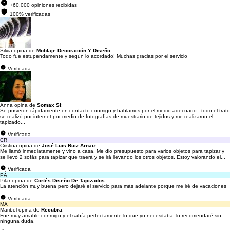
+60.000 opiniones recibidas
100% verificadas
Silvia opina de
Moblaje Decoración Y Diseño
:
Todo fue estupendamente y según lo acordado! Muchas gracias por el servicio
Verificada
Anna opina de
Somax Sl
:
Se pusieron rápidamente en contacto conmigo y hablamos por el medio adecuado , todo el trato
se realizó por internet por medio de fotografías de muestrario de tejidos y me realizaron el
tapizado...
Verificada
CR
Cristina opina de
José Luis Ruiz Arnaiz
:
Me llamó inmediatamente y vino a casa. Me dio presupuesto para varios objetos para tapizar y
se llevó 2 sofás para tapizar que traerá y se irá llevando los otros objetos. Estoy valorando el...
Verificada
PÁ
Pilar opina de
Cortés Diseño De Tapizados
:
La atención muy buena pero dejaré el servicio para más adelante porque me iré de vacaciones
Verificada
MA
Maribel opina de
Recubra
:
Fue muy amable conmigo y el sabía perfectamente lo que yo necesitaba, lo recomendaré sin
ninguna duda.