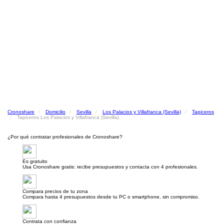
Cronoshare
Domicilio
Sevilla
Los Palacios y Villafranca (Sevilla)
Tapiceros
Tapiceros Los Palacios y Villafranca (Sevilla)
¿Por qué contratar profesionales de Cronoshare?
Es gratuito
Usa Cronoshare gratis: recibe presupuestos y contacta con 4 profesionales.
Compara precios de tu zona
Compara hasta 4 presupuestos desde tu PC o smartphone, sin compromiso.
Contrata con confianza