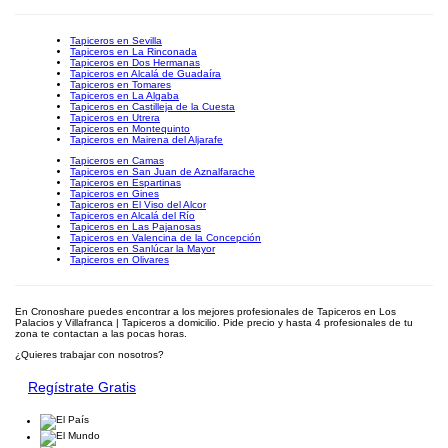
Tapiceros en Sevilla
Tapiceros en La Rinconada
Tapiceros en Dos Hermanas
Tapiceros en Alcalá de Guadaíra
Tapiceros en Tomares
Tapiceros en La Algaba
Tapiceros en Castilleja de la Cuesta
Tapiceros en Utrera
Tapiceros en Montequinto
Tapiceros en Mairena del Aljarafe
Tapiceros en Camas
Tapiceros en San Juan de Aznalfarache
Tapiceros en Espartinas
Tapiceros en Gines
Tapiceros en El Viso del Alcor
Tapiceros en Alcalá del Río
Tapiceros en Las Pajanosas
Tapiceros en Valencina de la Concepción
Tapiceros en Sanlúcar la Mayor
Tapiceros en Olivares
En Cronoshare puedes encontrar a los mejores profesionales de Tapiceros en Los
Palacios y Villafranca | Tapiceros a domicilio. Pide precio y hasta 4 profesionales de tu
zona te contactan a las pocas horas.
¿Quieres trabajar con nosotros?
Regístrate Gratis