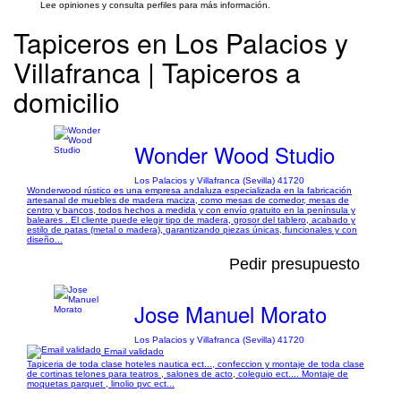
Lee opiniones y consulta perfiles para más información.
Tapiceros en Los Palacios y
Villafranca | Tapiceros a
domicilio
Wonder Wood Studio
Los Palacios y Villafranca (Sevilla) 41720
Wonderwood rústico es una empresa andaluza especializada en la fabricación
artesanal de muebles de madera maciza, como mesas de comedor, mesas de
centro y bancos, todos hechos a medida y con envío gratuito en la península y
baleares . El cliente puede elegir tipo de madera, grosor del tablero, acabado y
estilo de patas (metal o madera), garantizando piezas únicas, funcionales y con
diseño...
Pedir presupuesto
Jose Manuel Morato
Los Palacios y Villafranca (Sevilla) 41720
Email validado
Tapiceria de toda clase hoteles nautica ect..., confeccion y montaje de toda clase
de cortinas telones para teatros , salones de acto, coleguio ect.... Montaje de
moquetas parquet , linolio pvc ect...