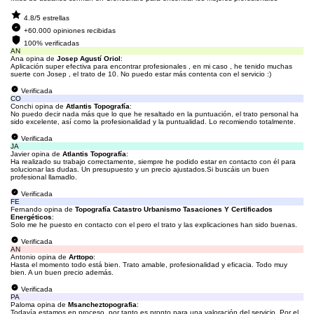
4.8/5 estrellas
+60.000 opiniones recibidas
100% verificadas
AN
Ana opina de
Josep Agustí Oriol
:
Aplicación super efectiva para encontrar profesionales , en mi caso , he tenido muchas
suerte con Josep , el trato de 10. No puedo estar más contenta con el servicio :)
Verificada
CO
Conchi opina de
Atlantis Topografía
:
No puedo decir nada más que lo que he resaltado en la puntuación, el trato personal ha
sido excelente, así como la profesionalidad y la puntualidad. Lo recomiendo totalmente.
Verificada
JA
Javier opina de
Atlantis Topografía
:
Ha realizado su trabajo correctamente, siempre he podido estar en contacto con él para
solucionar las dudas. Un presupuesto y un precio ajustados.Si buscáis un buen
profesional llamadlo.
Verificada
FE
Fernando opina de
Topografía Catastro Urbanismo Tasaciones Y Certificados
Energéticos
:
Solo me he puesto en contacto con el pero el trato y las explicaciones han sido buenas.
Verificada
AN
Antonio opina de
Arttopo
:
Hasta el momento todo está bien. Trato amable, profesionalidad y eficacia. Todo muy
bien. A un buen precio además.
Verificada
PA
Paloma opina de
Msancheztopografia
:
Todavía estamos en proceso, por tanto es pronto para una valoración del servicio. Por el