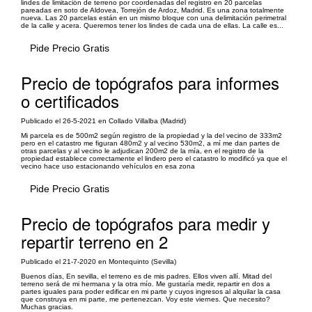
lindes de limitación de terreno por coordenadas del registro en 20 parcelas
pareadas en soto de Aldovea, Torrejón de Ardoz, Madrid. Es una zona totalmente
nueva. Las 20 parcelas están en un mismo bloque con una delimitación perimetral
de la calle y acera. Queremos tener los lindes de cada una de ellas. La calle es...
Pide Precio Gratis
Precio de topógrafos para informes
o certificados
Publicado el 26-5-2021 en Collado Villalba (Madrid)
Mi parcela es de 500m2 según registro de la propiedad y la del vecino de 333m2
pero en el catastro me figuran 480m2 y al vecino 530m2, a mí me dan partes de
otras parcelas y al vecino le adjudican 200m2 de la mía, en el registro de la
propiedad establece correctamente el lindero pero el catastro lo modificó ya que el
vecino hace uso estacionando vehículos en esa zona
Pide Precio Gratis
Precio de topógrafos para medir y
repartir terreno en 2
Publicado el 21-7-2020 en Montequinto (Sevilla)
Buenos días, En sevilla, el terreno es de mis padres. Ellos viven allí. Mitad del
terreno será de mi hermana y la otra mío. Me gustaría medir, repartir en dos a
partes iguales para poder edificar en mi parte y cuyos ingresos al alquilar la casa
que construya en mi parte, me pertenezcan. Voy este viernes. Que necesito?
Muchas gracias.