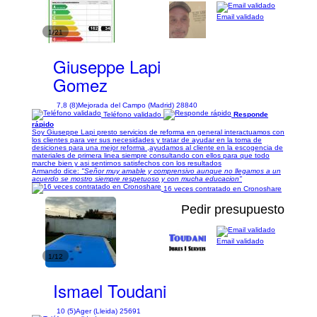
Email validado
1/21
Giuseppe Lapi
Gomez
7,8 (8)
Mejorada del Campo (Madrid) 28840
Teléfono validado
Responde
rápido
Soy Giuseppe Lapi presto servicios de reforma en general interactuamos con
los clientes para ver sus necesidades y tratar de ayudar en la toma de
desiciones para una mejor reforma ,ayudamos al cliente en la escogencia de
materiales de primera linea siempre consultando con ellos para que todo
marche bien y asi sentirnos satisfechos con los resultados
Armando dice:
"Señor muy amable y comprensivo aunque no llegamos a un
acuerdo se mostro siempre respetuoso y con mucha educacion"
16 veces contratado en Cronoshare
Pedir presupuesto
Email validado
1/12
Ismael Toudani
10 (5)
Ager (Lleida) 25691