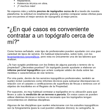
Replanteos.
Asistencia técnica en obra.
¡Y muchos más!
No esperes más y solicita
precios de topógrafos cerca de ti
a través de nuestra
plataforma: la solicitud es totalmente gratuita y podrás comparar varias ofertas para
que encuentres el mejor servicio de topografía al mejor precio.
"¿En qué casos es conveniente
contratar a un topógrafo cerca de
mí?"
Como hemos señalado, este tipo de profesionales pueden ayudarte con una gran
variedad de tipos de servicio. Es habitual relacionarlos, sobre todo, con los
levantamientos topográficos
, pero esta es únicamente una de las labores que
realizan.
¿Te han surgido problemas con los límites de alguna parcela o terreno de tu
propiedad? ¿Necesitas pruebas? Un topógrafo puede ayudarte a elaborar un
informe pericial topográfico
que aclare cualquier atisbo de duda sobre las
medidas o características de ese terreno.
Por otra parte, dentro de los servicios topográficos profesionales, también se
suelen incluir cuestiones como informes técnicos para subsanar discrepancias en
relación con el catastro o certificaciones de superficies de fincas o terrenos con el
objetivo de inscribirlos en el Registro de la Propiedad.
Por supuesto, es muy habitual contratar a topógrafos en tu ubicación para que
lleven a cabo la
medición de un terreno o parcela
. En estos casos se pueden
utilizar distintas técnicas e incluso es necesario que los topógrafos tengan
conocimientos en distintas disciplinas.
Algunas de las disciplinas que suelen relacionarse con los estudios topográficos
son la fotogrametría (para la cual pueden utilizarse drones), la cartografía, la