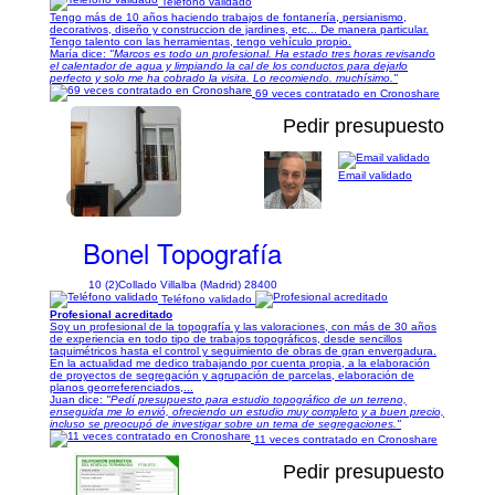
Teléfono validado
Tengo más de 10 años haciendo trabajos de fontanería, persianismo,
decorativos, diseño y construccion de jardines, etc... De manera particular.
Tengo talento con las herramientas, tengo vehículo propio.
María dice:
"Marcos es todo un profesional. Ha estado tres horas revisando
el calentador de agua y limpiando la cal de los conductos para dejarlo
perfecto y solo me ha cobrado la visita. Lo recomiendo. muchísimo."
69 veces contratado en Cronoshare
Pedir presupuesto
Email validado
1/4
Bonel Topografía
10 (2)
Collado Villalba (Madrid) 28400
Teléfono validado
Profesional acreditado
Soy un profesional de la topografía y las valoraciones, con más de 30 años
de experiencia en todo tipo de trabajos topográficos, desde sencillos
taquimétricos hasta el control y seguimiento de obras de gran envergadura.
En la actualidad me dedico trabajando por cuenta propia, a la elaboración
de proyectos de segregación y agrupación de parcelas, elaboración de
planos georreferenciados,...
Juan dice:
"Pedí presupuesto para estudio topográfico de un terreno,
enseguida me lo envió, ofreciendo un estudio muy completo y a buen precio,
incluso se preocupó de investigar sobre un tema de segregaciones."
11 veces contratado en Cronoshare
Pedir presupuesto