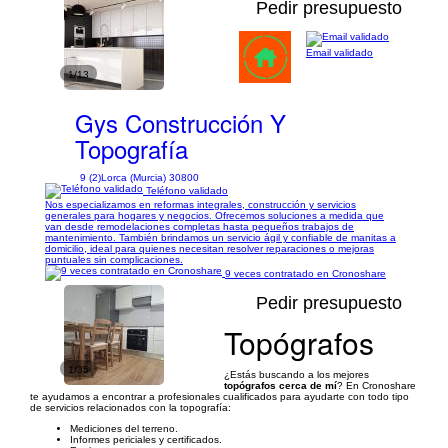
Pedir presupuesto
Email validado
1/13
Gys Construcción Y
Topografía
9 (2)
Lorca (Murcia) 30800
Teléfono validado
Nos especializamos en reformas integrales, construcción y servicios
generales para hogares y negocios. Ofrecemos soluciones a medida que
van desde remodelaciones completas hasta pequeños trabajos de
mantenimiento. También brindamos un servicio ágil y confiable de manitas a
domicilio, ideal para quienes necesitan resolver reparaciones o mejoras
puntuales sin complicaciones.
9 veces contratado en Cronoshare
Pedir presupuesto
Topógrafos
1/35
¿Estás buscando a los mejores
topógrafos cerca de mí
? En Cronoshare
te ayudamos a encontrar a profesionales cualificados para ayudarte con todo tipo
de servicios relacionados con la topografía:
Mediciones del terreno.
Informes periciales y certificados.