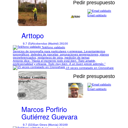
Pedir presupuesto
Email validado
1/7
Arttopo
9,7 (5)
Alcobendas (Madrid) 28100
Teléfono validado
Servicios de topografía para particulares y empresas. Levantamientos
topográficos, delindes de parcelas, agrupaciones segregaciones, planos
georeferenciados, replanteos de obra, medición de tierras
Antonio dice:
"Hasta el momento todo está bien. Trato amable,
profesionalidad y eficacia. Todo muy bien. A un buen precio además."
15 veces contratado en Cronoshare
Pedir presupuesto
Email validado
1/6
Marcos Porfirio
Gutiérrez Guevara
9,7 (32)
San Gines (Murcia) 30169