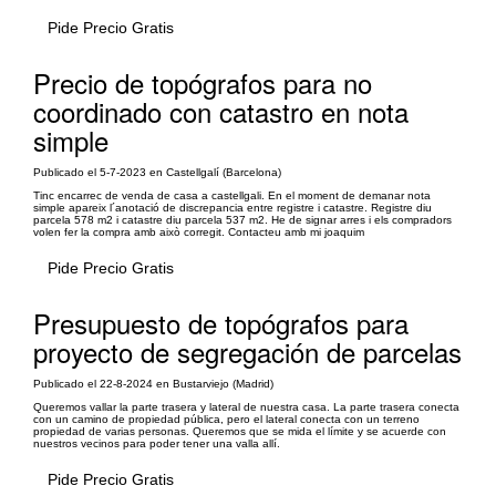
Pide Precio Gratis
Precio de topógrafos para no
coordinado con catastro en nota
simple
Publicado el 5-7-2023 en Castellgalí (Barcelona)
Tinc encarrec de venda de casa a castellgali. En el moment de demanar nota
simple apareix l´anotació de discrepancia entre registre i catastre. Registre diu
parcela 578 m2 i catastre diu parcela 537 m2. He de signar arres i els compradors
volen fer la compra amb això corregit. Contacteu amb mi joaquim
Pide Precio Gratis
Presupuesto de topógrafos para
proyecto de segregación de parcelas
Publicado el 22-8-2024 en Bustarviejo (Madrid)
Queremos vallar la parte trasera y lateral de nuestra casa. La parte trasera conecta
con un camino de propiedad pública, pero el lateral conecta con un terreno
propiedad de varias personas. Queremos que se mida el límite y se acuerde con
nuestros vecinos para poder tener una valla allí.
Pide Precio Gratis