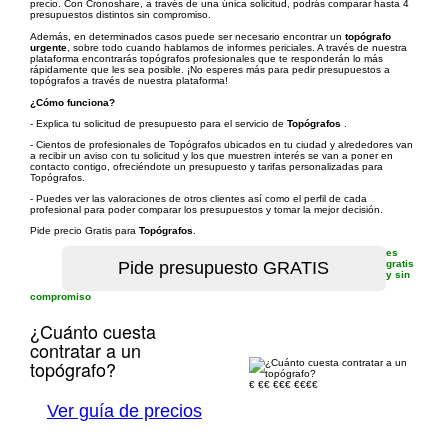
precio. Con Cronoshare, a través de una única solicitud, podrás comparar hasta 4
presupuestos distintos sin compromiso.
Además, en determinados casos puede ser necesario encontrar un
topógrafo
urgente
, sobre todo cuando hablamos de informes periciales. A través de nuestra
plataforma encontrarás topógrafos profesionales que te responderán lo más
rápidamente que les sea posible. ¡No esperes más para pedir presupuestos a
topógrafos a través de nuestra plataforma!
¿Cómo funciona?
- Explica tu solicitud de presupuesto para el servicio de
Topógrafos
.
- Cientos de profesionales de Topógrafos ubicados en tu ciudad y alrededores van
a recibir un aviso con tu solicitud y los que muestren interés se van a poner en
contacto contigo, ofreciéndote un presupuesto y tarifas personalizadas para
Topógrafos.
- Puedes ver las valoraciones de otros clientes así como el perfil de cada
profesional para poder comparar los presupuestos y tomar la mejor decisión.
Pide precio Gratis para
Topógrafos
.
es
gratis
y sin
compromiso
¿Cuánto cuesta
contratar a un
topógrafo?
€
€€
€€€
€€€€
Ver guía de precios