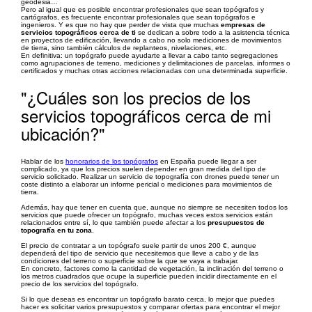
geodesia…
Pero al igual que es posible encontrar profesionales que sean topógrafos y
cartógrafos, es frecuente encontrar profesionales que sean topógrafos e
ingenieros. Y es que no hay que perder de vista que muchas
empresas de
servicios topográficos cerca de ti
se dedican a sobre todo a la asistencia técnica
en proyectos de edificación, llevando a cabo no solo mediciones de movimientos
de tierra, sino también cálculos de replanteos, nivelaciones, etc.
En definitiva: un topógrafo puede ayudarte a llevar a cabo tanto segregaciones
como agrupaciones de terreno, mediciones y delimitaciones de parcelas, informes o
certificados y muchas otras acciones relacionadas con una determinada superficie.
"¿Cuáles son los precios de los
servicios topográficos cerca de mi
ubicación?"
Hablar de los
honorarios de los topógrafos
en España puede llegar a ser
complicado, ya que los precios suelen depender en gran medida del tipo de
servicio solicitado. Realizar un servicio de topografía con drones puede tener un
coste distinto a elaborar un informe pericial o mediciones para movimientos de
tierra.
Además, hay que tener en cuenta que, aunque no siempre se necesiten todos los
servicios que puede ofrecer un topógrafo, muchas veces estos servicios están
relacionados entre sí, lo que también puede afectar a los
presupuestos de
topografía en tu zona
.
El precio de contratar a un topógrafo suele partir de unos 200 €, aunque
dependerá del tipo de servicio que necesitemos que lleve a cabo y de las
condiciones del terreno o superficie sobre la que se vaya a trabajar.
En concreto, factores como la cantidad de vegetación, la inclinación del terreno o
los metros cuadrados que ocupe la superficie pueden incidir directamente en el
precio de los servicios del topógrafo.
Si lo que deseas es encontrar un topógrafo barato cerca, lo mejor que puedes
hacer es solicitar varios presupuestos y comparar ofertas para encontrar el mejor