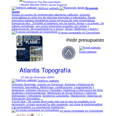
| Madrid (Madrid) 28031 Santa Eugenia
Teléfono validado
Responde
rápido
Somos un equipo de profesionales altamente calificado, expertos
especialistas en todo tipo de reformas integrales e industriales. Desde
pequeños trabajos domésticos hasta proyectos de gran envergadura.
Esperanza dice:
"Increíble el trabajazo que ha hecho Jerson y su equipo. Un
trabajo complicado, con serios imprevistos resueltos muy eficaz y
eficientemente. Mi agradecimiento a Jerson, Néstor, Wellington y Rubén"
4 veces contratado en Cronoshare
Pedir presupuesto
Email validado
1/81
Atlantis Topografía
10 (3)
Loja (Granada) 18300
Teléfono validado
Ingeniero Topógrafo, experto en Proyectos, Servicios y Asistencia de
Ingeniería Topográfica. Mediciones, Certificaciones, Levantamiento y
replanteos, Informes Técnicos y Periciales, Asistencia a Direcciones de Obra,
Deslindes y Amojonamientos, Mediciones de fincas Rusticas y Urbanas,
Delineación y Urbanismo, Gestiones Catastrales, Nivelaciones, Sistemas de
Información Geográfica,...
Conchi dice:
"No puedo decir nada más que lo que he resaltado en la
puntuación, el trato personal ha sido excelente, así como la profesionalidad
y la puntualidad. Lo recomiendo totalmente."
12 veces contratado en Cronoshare