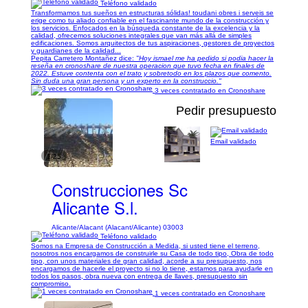
Teléfono validado
Transformamos tus sueños en estructuras sólidas! toudani obres i serveis se
erige como tu aliado confiable en el fascinante mundo de la construcción y
los servicios. Enfocados en la búsqueda constante de la excelencia y la
calidad, ofrecemos soluciones integrales que van más allá de simples
edificaciones. Somos arquitectos de tus aspiraciones, gestores de proyectos
y guardianes de la calidad...
Pepita Carretero Montañez dice:
"Hoy ismael me ha pedido si podia hacer la
reseña en cronoshare de nuestra operacion que tuvo fecha en finales de
2022. Estuve contenta con el trato y sobretodo en los plazos que comento.
Sin duda una gran persona y un experto en la construccio."
3 veces contratado en Cronoshare
Pedir presupuesto
Email validado
1/25
Construcciones Sc
Alicante S.l.
Alicante/Alacant (Alacant/Alicante) 03003
Teléfono validado
Somos na Empresa de Construcción a Medida, si usted tiene el terreno,
nosotros nos encargamos de construirle su Casa de todo tipo, Obra de todo
tipo, con unos materiales de gran calidad, acorde a su presupuesto, nos
encargamos de hacerle el proyecto si no lo tiene, estamos para ayudarle en
todos los pasos, obra nueva con entrega de llaves, presupuesto sin
compromiso.
1 veces contratado en Cronoshare