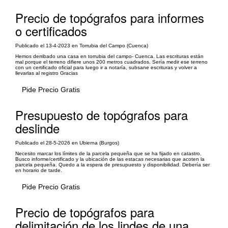
Precio de topógrafos para informes
o certificados
Publicado el 13-4-2023 en Torrubia del Campo (Cuenca)
Hemos derribado una casa en torrubia del campo- Cuenca. Las escrituras están
mal porque el terreno difiere unos 200 metros cuadrados. Sería medir ese terreno
con un certificado oficial para luego ir a notaría, subsane escrituras y volver a
llevarlas al registro Gracias
Pide Precio Gratis
Presupuesto de topógrafos para
deslinde
Publicado el 28-5-2026 en Ubierna (Burgos)
Necesito marcar los límites de la parcela pequeña que se ha fijado en catastro.
Busco informe/certificado y la ubicación de las estacas necesarias que acoten la
parcela pequeña. Quedo a la espera de presupuesto y disponibilidad. Debería ser
en horario de tarde.
Pide Precio Gratis
Precio de topógrafos para
delimitación de los lindes de una