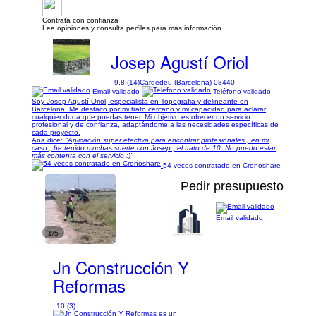
Contrata con confianza
Lee opiniones y consulta perfiles para más información.
Josep Agustí Oriol
9,8 (14)
Cardedeu (Barcelona) 08440
Email validado
Teléfono validado
Soy Josep Agustí Oriol, especialista en Topografia y delineante en
Barcelona. Me destaco por mi trato cercano y mi capacidad para aclarar
cualquier duda que puedas tener. Mi objetivo es ofrecer un servicio
profesional y de confianza, adaptándome a las necesidades específicas de
cada proyecto.
Ana dice:
"Aplicación super efectiva para encontrar profesionales , en mi
caso , he tenido muchas suerte con Josep , el trato de 10. No puedo estar
más contenta con el servicio :)"
54 veces contratado en Cronoshare
Pedir presupuesto
Email validado
1/5
Jn Construcción Y
Reformas
10 (3)