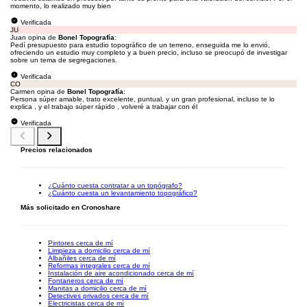
momento, lo realizado muy bien
Verificada
JU
Juan opina de
Bonel Topografía
:
Pedí presupuesto para estudio topográfico de un terreno, enseguida me lo envió,
ofreciendo un estudio muy completo y a buen precio, incluso se preocupó de investigar
sobre un tema de segregaciones.
Verificada
CO
Carmen opina de
Bonel Topografía
:
Persona súper amable, trato excelente, puntual, y un gran profesional, incluso te lo
explica , y el trabajo súper rápido , volveré a trabajar con él
Verificada
Precios relacionados
¿Cuánto cuesta contratar a un topógrafo?
¿Cuánto cuesta un levantamiento topográfico?
Más solicitado en Cronoshare
Pintores cerca de mí
Limpieza a domicilio cerca de mí
Albañiles cerca de mí
Reformas integrales cerca de mí
Instalación de aire acondicionado cerca de mí
Fontaneros cerca de mí
Manitas a domicilio cerca de mí
Detectives privados cerca de mí
Electricistas cerca de mí