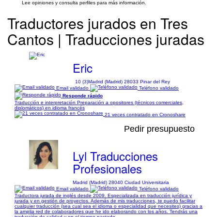
Lee opiniones y consulta perfiles para más información.
Traductores jurados en Tres
Cantos | Traducciones juradas
Eric
10 (3)
Madrid (Madrid) 28033 Pinar del Rey
Email validado
Teléfono validado
Responde rápido
Traducción e interpretación Preparación a opositores (técnicos comerciales,
diplomáticos) en idioma francés
21 veces contratado en Cronoshare
Pedir presupuesto
Lyl Traducciones
Profesionales
Madrid (Madrid) 28040 Ciudad Universitaria
Email validado
Teléfono validado
Traductora jurada de inglés desde 2009. Especializada en traducción jurídica y
jurada y en gestión de proyectos. Además de mis traducciones, te puedo facilitar
cualquier traducción (sea cual sea el idioma o especialidad que necesites) gracias a
la amplia red de colaboradores que he ido elaborando con los años. Tendrás una
traducción de calidad y en el tiempo pactado.