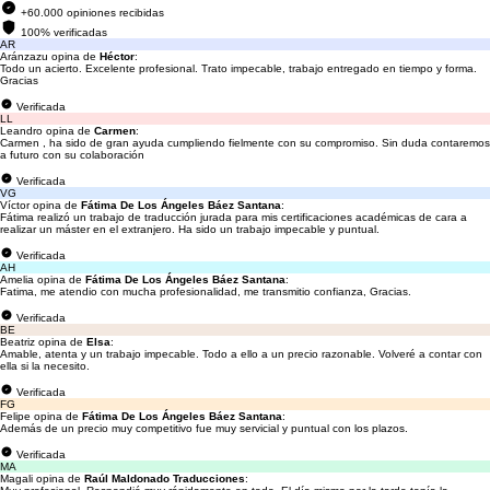
+60.000 opiniones recibidas
100% verificadas
AR
Aránzazu opina de
Héctor
:
Todo un acierto. Excelente profesional. Trato impecable, trabajo entregado en tiempo y forma.
Gracias
Verificada
LL
Leandro opina de
Carmen
:
Carmen , ha sido de gran ayuda cumpliendo fielmente con su compromiso. Sin duda contaremos
a futuro con su colaboración
Verificada
VG
Víctor opina de
Fátima De Los Ángeles Báez Santana
:
Fátima realizó un trabajo de traducción jurada para mis certificaciones académicas de cara a
realizar un máster en el extranjero. Ha sido un trabajo impecable y puntual.
Verificada
AH
Amelia opina de
Fátima De Los Ángeles Báez Santana
:
Fatima, me atendio con mucha profesionalidad, me transmitio confianza, Gracias.
Verificada
BE
Beatriz opina de
Elsa
:
Amable, atenta y un trabajo impecable. Todo a ello a un precio razonable. Volveré a contar con
ella si la necesito.
Verificada
FG
Felipe opina de
Fátima De Los Ángeles Báez Santana
:
Además de un precio muy competitivo fue muy servicial y puntual con los plazos.
Verificada
MA
Magali opina de
Raúl Maldonado Traducciones
: