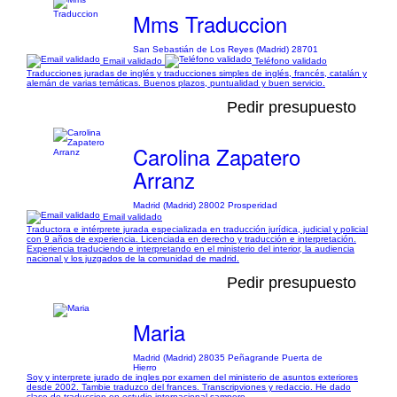
Mms Traduccion
San Sebastián de Los Reyes (Madrid) 28701
Email validado
Teléfono validado
Traducciones juradas de inglés y traducciones simples de inglés, francés, catalán y
alemán de varias temáticas. Buenos plazos, puntualidad y buen servicio.
Pedir presupuesto
Carolina Zapatero
Arranz
Madrid (Madrid) 28002 Prosperidad
Email validado
Traductora e intérprete jurada especializada en traducción jurídica, judicial y policial
con 9 años de experiencia. Licenciada en derecho y traducción e interpretación.
Experiencia traduciendo e interpretando en el ministerio del interior, la audiencia
nacional y los juzgados de la comunidad de madrid.
Pedir presupuesto
Maria
Madrid (Madrid) 28035 Peñagrande Puerta de
Hierro
Soy y interprete jurado de ingles por examen del ministerio de asuntos exteriores
desde 2002. Tambie traduzco del frances. Transcripviones y redaccio. He dado
clase de traduccion en estudio internacional sampere