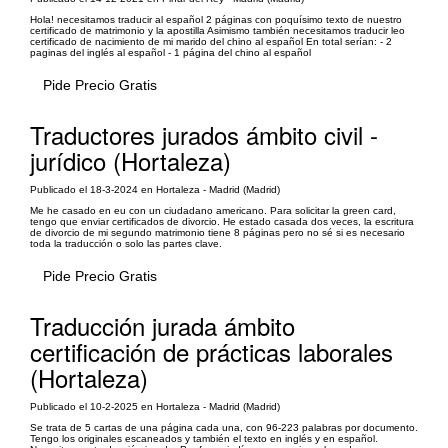
Hola! necesitamos traducir al español 2 páginas con poquísimo texto de nuestro
certificado de matrimonio y la apostilla Asimismo también necesitamos traducir leo
certificado de nacimiento de mi marido del chino al español En total serían: - 2
paginas del inglés al español - 1 página del chino al español
Pide Precio Gratis
Traductores jurados ámbito civil -
jurídico (Hortaleza)
Publicado el 18-3-2024 en Hortaleza - Madrid (Madrid)
Me he casado en eu con un ciudadano americano. Para solicitar la green card,
tengo que enviar certificados de divorcio. He estado casada dos veces, la escritura
de divorcio de mi segundo matrimonio tiene 8 páginas pero no sé si es necesario
toda la traducción o solo las partes clave.
Pide Precio Gratis
Traducción jurada ámbito
certificación de prácticas laborales
(Hortaleza)
Publicado el 10-2-2025 en Hortaleza - Madrid (Madrid)
Se trata de 5 cartas de una página cada una, con 96-223 palabras por documento.
Tengo los originales escaneados y también el texto en inglés y en español.