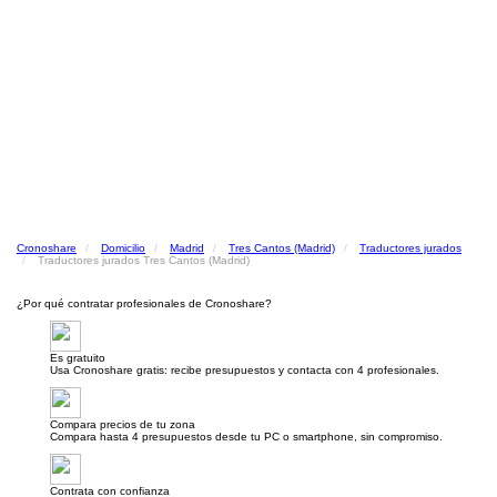
Cronoshare
Domicilio
Madrid
Tres Cantos (Madrid)
Traductores jurados
Traductores jurados Tres Cantos (Madrid)
¿Por qué contratar profesionales de Cronoshare?
Es gratuito
Usa Cronoshare gratis: recibe presupuestos y contacta con 4 profesionales.
Compara precios de tu zona
Compara hasta 4 presupuestos desde tu PC o smartphone, sin compromiso.
Contrata con confianza