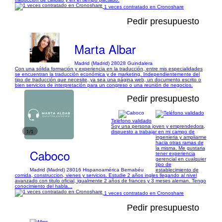
1 veces contratado en Cronoshare
Pedir presupuesto
Marta Albar
Madrid (Madrid) 28028 Guindalera
Con una sólida formación y experiencia en la traducción, entre mis especialidades
se encuentran la traducción económica y de marketing. Independientemente del
tipo de traducción que necesite, ya sea una página web, un documento escrito o
bien servicios de interpretación para un congreso o una reunión de negocios.
Pedir presupuesto
Teléfono validado
Soy una persona joven y emprendedora,
1/1
dispuesto a trabajar en mi campo de
ingenieria y ampliarme
hacia otras ramas de
la misma. Me gustaria
Caboco
tener experiencia
gerencial en cualquier
tipo de
Madrid (Madrid) 28016 Hispanoamérica Bernabéu
establecimiento de
comida, construccion, vienes y servicios. Estudie 2 años ingles llegando al nivel
avanzado con titulo oficial, igualmente 2 años de frances y 3 meses aleman. Tengo
conocimiento del habla...
1 veces contratado en Cronoshare
Pedir presupuesto