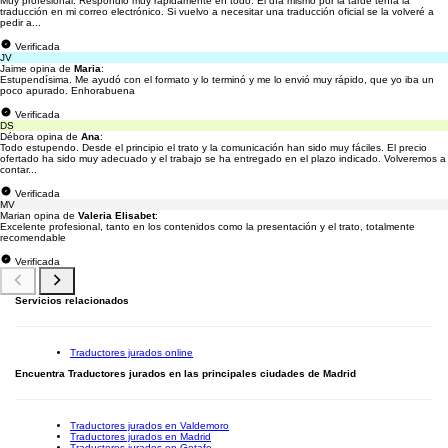
Muy profesional. Respondió muy rápidamente en todo. El día mismo por la tarde tenía la
traducción en mi correo electrónico. Si vuelvo a necesitar una traducción oficial se la volveré a
pedir a...
Verificada
JV
Jaime opina de
Maria
:
Estupendísima. Me ayudó con el formato y lo terminó y me lo envió muy rápido, que yo iba un
poco apurado. Enhorabuena
Verificada
DS
Débora opina de
Ana
:
Todo estupendo. Desde el principio el trato y la comunicación han sido muy fáciles. El precio
ofertado ha sido muy adecuado y el trabajo se ha entregado en el plazo indicado. Volveremos a
contar...
Verificada
MV
Marian opina de
Valeria Elisabet
:
Excelente profesional, tanto en los contenidos como la presentación y el trato, totalmente
recomendable
Verificada
Servicios relacionados
Traductores jurados online
Encuentra Traductores jurados en las principales ciudades de Madrid
Traductores jurados en Valdemoro
Traductores jurados en Madrid
Traductores jurados en Getafe