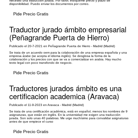
Necesito una traducción jurada. Por favor, indíqueme precio y plazo de
disponibilidad. Puedo enviar los documentos por correo.
Pide Precio Gratis
Traductor jurado ámbito empresarial
(Peñagrande Puerta de Hierro)
Publicado el 20-7-2021 en Peñagrande Puerta de Hierro - Madrid (Madrid)
Se trata de un acuerdo oem para la colaboración de una empresa española y una
empresa árabe (se acepta el idioma inglés). Se desglosa la forma de la
colaboración y los precios con que se va a comercializar en arabia. Hay mucho
texto legal con poco transfondo de negocio.
Pide Precio Gratis
Traductores jurados ámbito es una
certificacion academica (Aravaca)
Publicado el 11-9-2023 en Aravaca - Madrid (Madrid)
Se trata de una certificación académica, está en español, menos los nombres de 9
asignaturas, que están en inglés. En la universidad me exigen una traducción
jurada. Son solo unas 40 palabras. Me urge muchísimo para convalidar asignaturas
antes de que empiece el curso
Pide Precio Gratis