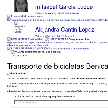
m Isabel Garcia Luque
Valencia (Valencia) 46009 Marchalenes
Email validado
Soy adminsitrativa con 16 años de experiencia en varias empresas, actualmente estoy desem
Alejandra Cantin Lopez
Valencia (Valencia) 46019 Torrefiel
Email validado
Responde rápido
Mi perfil laboral es amplio en el sector de administración, durante mis 12 años de experien
diferentes puestos y potenciando mi...
1 veces contratado en Cronoshare
€
€€
€€€
€€€€
Transporte de bicicletas Benica
¿Cómo funciona?
- Explica tu solicitud de presupuesto para el servicio de
Transporte de bicicletas Benical
- Cientos de profesionales de Transporte de bicicletas ubicados en Benicalap - Valencia y
bicicletas.
- Puedes ver las valoraciones de otros clientes así como el perfil de cada profesional par
Indica la cantidad de bicicletas que quieres transportar: