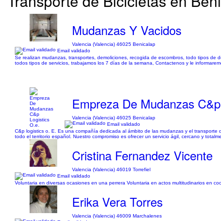
Transporte de Bicicletas en Beni
Mudanzas Y Vacidos
Valencia (Valencia) 46025 Benicalap
Email validado
Se realizan mudanzas, transportes, demoliciones, recogida de escombros, todo tipos de derr
todos tipos de servicios, trabajamos los 7 días de la semana, Contactenos y le informarem
Empreza De Mudanzas C&p L
Valencia (Valencia) 46025 Benicalap
Email validado
C&p logistics o. E. Es una compañía dedicada al ámbito de las mudanzas y el transporte d
todo el territorio español. Nuestro compromiso es ofrecer un servicio ágil, cercano y tota
Cristina Fernandez Vicente
Valencia (Valencia) 46019 Torrefiel
Email validado
Voluntaria en diversas ocasiones en una perrera Voluntaria en actos multitudinarios en 
Erika Vera Torres
Valencia (Valencia) 46009 Marchalenes