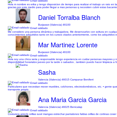
Email validado
Hola m nombre es erika y tengo disposicion de tiempo para realizar el trabajo un rato en
gracias por este medio para poder llegar a mas personas q necesiten cubrir estas bacante
Daniel Torralba Blanch
Burjassot (Valencia) 46100
Email validado
Me considero una persona dinámica y trabajadora. Me desenvuelvo con soltura en cualquie
conocimientos adquiridos tanto en los cursos citados anteriormente, como los adquiridos 
Mar Martinez Lorente
Burjassot (Valencia) 46100
Email validado
Hola soy una chica seria y responsable tengo experiencia en cuidar personas mayores y n
disponibilidad horarialos jueves por la tarde o sabados , tambien puedo hacer limpieza a
Sasha
Valencia (Valencia) 46015 Campanar Beniferri
Email validado
Particulares que necesitan mover muebles, colchones, electrodomésticos, etc. • gente 
transporte propio.
Ana Maria Garcia Garcia
Valencia (Valencia) 46025 Benicalap
Email validado
Costurera arreclo orillas suvir mangas estrechar pantalones faldas orillas de cortinas cos