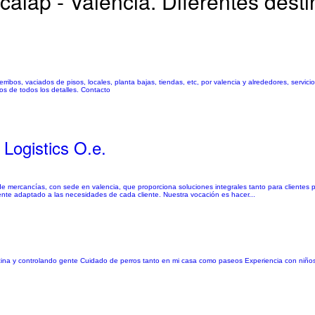
calap - Valencia. Diferentes dest
ibos, vaciados de pisos, locales, planta bajas, tiendas, etc, por valencia y alrededores, servici
os de todos los detalles. Contacto
ogistics O.e.
e mercancías, con sede en valencia, que proporciona soluciones integrales tanto para clientes pa
lmente adaptado a las necesidades de cada cliente. Nuestra vocación es hacer...
cocina y controlando gente Cuidado de perros tanto en mi casa como paseos Experiencia con niño