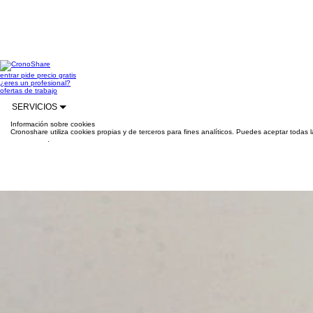
entrar
pide precio gratis
¿eres un profesional?
ofertas de trabajo
SERVICIOS
Información sobre cookies
Cronoshare utiliza cookies propias y de terceros para fines analíticos. Puedes aceptar todas 
información
.