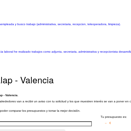
pleada y busco trabajo (administrativa, secretaria, recepcion, teleoperadora, limpieza).
cia laboral he realizado trabajos como adjunta, secretaria, administrativa y recepcionista desarrol
lap - Valencia
ap - Valencia
.
 alrededores van a recibir un aviso con tu solicitud y los que muestren interés se van a poner en
a poder comparar los presupuestos y tomar la mejor decisión.
Tu presupuesto es:
– €