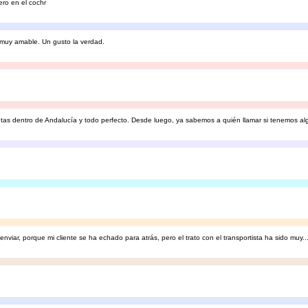
ero en el cochr
 muy amable. Un gusto la verdad.
as dentro de Andalucía y todo perfecto. Desde luego, ya sabemos a quién llamar si tenemos alg
enviar, porque mi cliente se ha echado para atrás, pero el trato con el transportista ha sido muy..