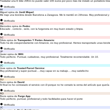
Trasladar una E bike 20Km no puede valer 100 euros por poco más me instaló un portabicis trss
Verificada
MI
Miguel opina de
Jordi Miquel
:
Me trajo una bicicleta desde Barcelona a Zaragoza. Me lo tramitó en 24horas. Muy profesional y
Verificada
ME
Mercedes opina de
Pedro
:
Educado , correcto , serio, con la furgoneta en muy buen estado y limpia.
Verificada
SC
Silvia opina de
Transportes Y Portes Amancio
:
Todo ha ido estupendamente con Amancio, es muy profesional. Hemos transportado unas biciclet
Verificada
JP
Javier opina de
Willi
:
Todo perfecto. Puntual, cuidadoso, muy profesional. Totalmente recomendable. Un 10.
Verificada
JC
Jose opina de
Trusted Parcel Service
:
Muy profesional y super puntual.....muy capaz en su trabajo.....muy satisfecho
Verificada
SU
Suco opina de
David
:
Al final no he contratado el servicio con él porque no he cerrado la venta del artículo que quería 
Verificada
RO
Rocio opina de
Furgo App
:
Todo perfecto, puntual, profesional y todo facilidades para hacer el porte
Verificada
JC