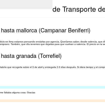
de Transporte de
a hasta mallorca (Campanar Beniferri)
las bicis en ferry estamos pensando enviarlas por agencia. Queríamos saber, desde valencia, que
 temprano. También, que día tenemos que dejarlas para que vuelvan a valencia. El precio en la w
 hasta granada (Torrefiel)
abría que recogerla sobre el 3 de abril y entregarla 2-3 días después. Si diera tiempo y el compr
 me faltaba alguna cosa. Gracias