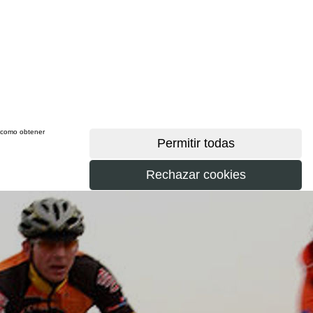
sí como obtener
más