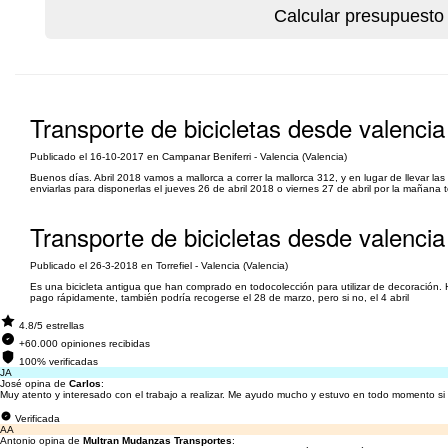
Transporte de bicicletas desde valenci
Publicado el 16-10-2017 en Campanar Beniferri - Valencia (Valencia)
Buenos días. Abril 2018 vamos a mallorca a correr la mallorca 312, y en lugar de llevar 
enviarlas para disponerlas el jueves 26 de abril 2018 o viernes 27 de abril por la mañana
Transporte de bicicletas desde valencia
Publicado el 26-3-2018 en Torrefiel - Valencia (Valencia)
Es una bicicleta antigua que han comprado en todocolección para utilizar de decoración. H
pago rápidamente, también podría recogerse el 28 de marzo, pero si no, el 4 abril
4.8/5 estrellas
+60.000 opiniones recibidas
100% verificadas
JA
José opina de
Carlos
:
Muy atento y interesado con el trabajo a realizar. Me ayudo mucho y estuvo en todo momento si
Verificada
AA
Antonio opina de
Multran Mudanzas Transportes
: