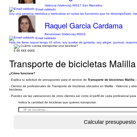
Valencia (Valencia) 46017 San Marcelino
Email validado
Soy una persona metódica y meticulosa en todas las funciones que he desempeñado, me c
Raquel Garcia Cardama
Benetússer (Valencia) 46910
Email validado
Hola me llamo raquel tengo 41 años, soy auxiliar de geriatria, soy alegre, puntual, respons
€
€€
€€€
€€€€
Transporte de bicicletas Malilla
¿Cómo funciona?
- Explica tu solicitud de presupuesto para el servicio de
Transporte de bicicletas Malilla 
- Cientos de profesionales de Transporte de bicicletas ubicados en Malilla - Valencia y al
bicicletas.
- Puedes ver las valoraciones de otros clientes así como el perfil de cada profesional par
Indica la cantidad de bicicletas que quieres transportar: