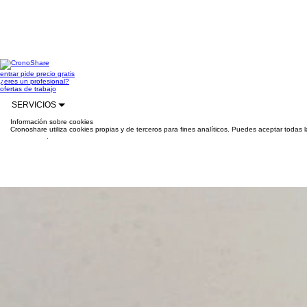
entrar
pide precio gratis
¿eres un profesional?
ofertas de trabajo
SERVICIOS
Información sobre cookies
Cronoshare utiliza cookies propias y de terceros para fines analíticos. Puedes aceptar todas 
información
.