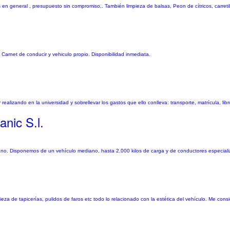
s en general , presupuesto sin compromiso,. También limpieza de balsas, Peon de cítricos, carretil
Carnet de conducir y vehiculo propio. Disponibilidad inmediata.
lizando en la universidad y sobrellevar los gastos que ello conlleva: transporte, matrícula, libro
nic S.l.
. Disponemos de un vehículo mediano, hasta 2.000 kilos de carga y de conductores especializ
eza de tapicerías, pulidos de faros etc todo lo relacionado con la estética del vehículo. Me con