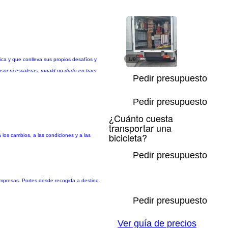
 y que conlleva sus propios desafíos y
1/9
or ni escaleras, ronald no dudo en traer
Pedir presupuesto
Pedir presupuesto
¿Cuánto cuesta
transportar una
bicicleta?
a los cambios, a las condiciones y a las
Pedir presupuesto
mpresas. Portes desde recogida a destino.
Pedir presupuesto
Ver guía de precios