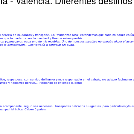
la - Valencia. Diferentes destinos
servicio de mudanzas y transporte. En "mudanzas alba" entendemos que cada mudanza es única
 que tu mudanza sea lo más fácil y libre de estrés posible.
aron y protegieron cada uno de mis muebles. Uno de nuestros muebles no entraba ni por el ascens
os lo demostraron... Los volvería a contratar sin duda."
 humilde, respetuosa, con sentido del humor y muy responsable en el trabajo, me adapto facilmente 
nmigo y hablamos porque.... Hablando se entiende la gente
 acompañante, según sea necesario. Transportes delicados o urgentes, para particulares y/o e
rampa hidráulica. Caben 6 palets