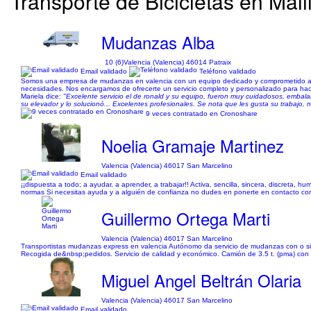
Transporte de Bicicletas en Malil
Mudanzas Alba
10 (6)
Valencia (Valencia) 46014 Patraix
Email validado
Teléfono validado
Somos una empresa de mudanzas en valencia con un equipo dedicado y comprometido al 
necesidades. Nos encargamos de ofrecerte un servicio completo y personalizado para hacer
Mariela dice:
"Excelente servicio el de ronald y su equipo, fueron muy cuidadosos, embal
su elevador y lo solucionó... Excelentes profesionales. Se nota que les gusta su trabajo, n
9 veces contratado en Cronoshare
Noelia Gramaje Martinez
Valencia (Valencia) 46017 San Marcelino
Email validado
¡¡dispuesta a todo; a ayudar, a aprender, a trabajar!! Activa, sencilla, sincera, discreta,
normas Si necesitas ayuda y a alguién de confianza no dudes en ponerte en contacto co
Guillermo Ortega Marti
Valencia (Valencia) 46017 San Marcelino
Transportistas mudanzas express en valencia Autónomo da servicio de mudanzas con o sin
Recogida de&nbsp;pedidos. Servicio de calidad y económico. Camión de 3.5 t. (pma) con 
Miguel Angel Beltrán Olaria
Valencia (Valencia) 46017 San Marcelino
Email validado