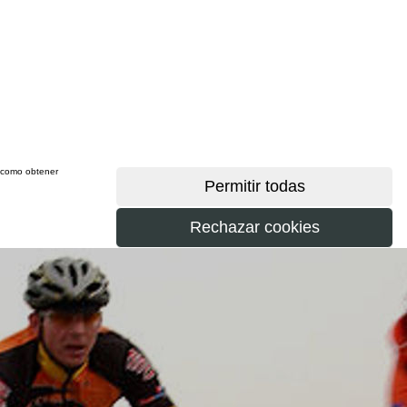
sí como obtener
más