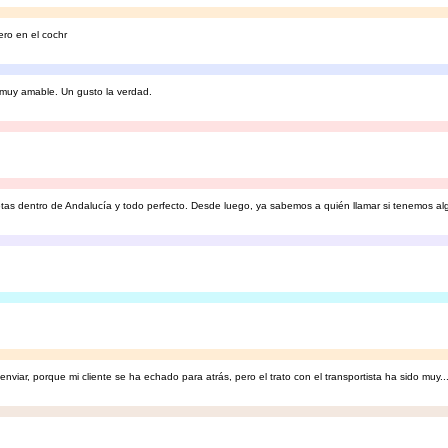
ero en el cochr
 muy amable. Un gusto la verdad.
as dentro de Andalucía y todo perfecto. Desde luego, ya sabemos a quién llamar si tenemos alg
enviar, porque mi cliente se ha echado para atrás, pero el trato con el transportista ha sido muy..