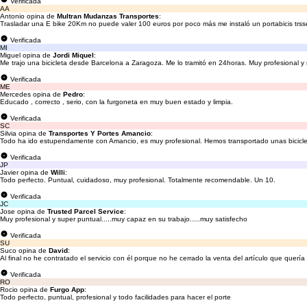
Verificada
AA
Antonio opina de
Multran Mudanzas Transportes
:
Trasladar una E bike 20Km no puede valer 100 euros por poco más me instaló un portabicis trss
Verificada
MI
Miguel opina de
Jordi Miquel
:
Me trajo una bicicleta desde Barcelona a Zaragoza. Me lo tramitó en 24horas. Muy profesional y
Verificada
ME
Mercedes opina de
Pedro
:
Educado , correcto , serio, con la furgoneta en muy buen estado y limpia.
Verificada
SC
Silvia opina de
Transportes Y Portes Amancio
:
Todo ha ido estupendamente con Amancio, es muy profesional. Hemos transportado unas biciclet
Verificada
JP
Javier opina de
Willi
:
Todo perfecto. Puntual, cuidadoso, muy profesional. Totalmente recomendable. Un 10.
Verificada
JC
Jose opina de
Trusted Parcel Service
:
Muy profesional y super puntual.....muy capaz en su trabajo.....muy satisfecho
Verificada
SU
Suco opina de
David
:
Al final no he contratado el servicio con él porque no he cerrado la venta del artículo que quería 
Verificada
RO
Rocio opina de
Furgo App
:
Todo perfecto, puntual, profesional y todo facilidades para hacer el porte