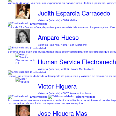
Varón de 42 años, valencia, con experiencia en podar cítricos , frutales, palmeras, jardine
Judith Esparcia Carracedo
Valencia (Valencia) 46026 Malilla
Email validado
Chica de 27 años española, deportista y responsable. Me encantan los perros y los niños. 
Amparo Hueso
Valencia (Valencia) 46017 San Marcelino
Email validado
Soy una chica joven que busca trabajo para poder compaginar con los estudios que estoy rea
Human Service Electromecha
Valencia (Valencia) 46006 Ruzafa Monteolivete
Email validado
Somos una empresa dedicada al transporte de paquetería y volumen de mercancía mediano
Victor Higuera
Valencia (Valencia) 46007 Arrancapins Jesus
Email validado
Teléfono validado
Actualmente trabajo en una empresa que dedica a la limpieza de vehículos al detalle, limpi
con capacidad de resolución de imprevistos, trabajo en equipo.
Jose Higuera Mas