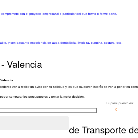
omprometo con el proyecto empresarial o particular del que formo o forme parte.
able, y con bastante experiencia en auda domiciliaria, limpieza, plancha, costura, ect...
 - Valencia
- Valencia
.
rededores van a recibir un aviso con tu solicitud y los que muestren interés se van a poner en co
a poder comparar los presupuestos y tomar la mejor decisión.
Tu presupuesto es:
– €
de Transporte de 