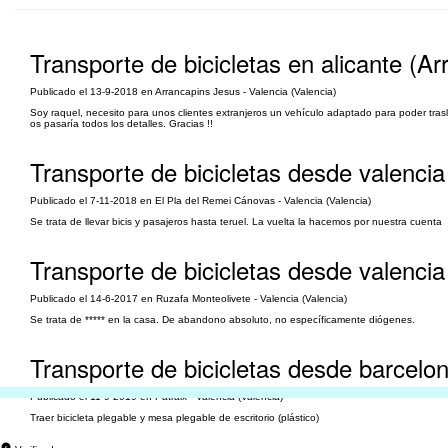
Transporte de bicicletas en alicante (A
Publicado el 13-9-2018 en Arrancapins Jesus - Valencia (Valencia)
Soy raquel, necesito para unos clientes extranjeros un vehículo adaptado para poder tras
os pasaría todos los detalles. Gracias !!
Transporte de bicicletas desde valencia
Publicado el 7-11-2018 en El Pla del Remei Cánovas - Valencia (Valencia)
Se trata de llevar bicis y pasajeros hasta teruel. La vuelta la hacemos por nuestra cuenta
Transporte de bicicletas desde valencia
Publicado el 14-6-2017 en Ruzafa Monteolivete - Valencia (Valencia)
Se trata de ***** en la casa. De abandono absoluto, no específicamente diógenes.
Transporte de bicicletas desde barcelo
Publicado el 11-9-2019 en Patraix - Valencia (Valencia)
Traer bicicleta plegable y mesa plegable de escritorio (plástico)