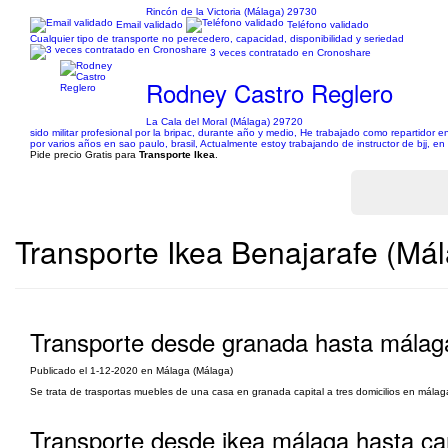
Rincón de la Victoria (Málaga) 29730
Email validado
Teléfono validado
Cualquier tipo de transporte no perecedero, capacidad, disponibilidad y seriedad
3 veces contratado en Cronoshare
Rodney Castro Reglero
La Cala del Moral (Málaga) 29720
sido militar profesional por la bripac, durante año y medio, He trabajado como repartidor 
por varios años en sao paulo, brasil, Actualmente estoy trabajando de instructor de bjj, en 
Pide precio Gratis para
Transporte Ikea
.
Transporte Ikea Benajarafe (Má
Transporte desde granada hasta málag
Publicado el 1-12-2020 en Málaga (Málaga)
Se trata de trasportas muebles de una casa en granada capital a tres domicilios en málaga
Transporte desde ikea málaga hasta ca