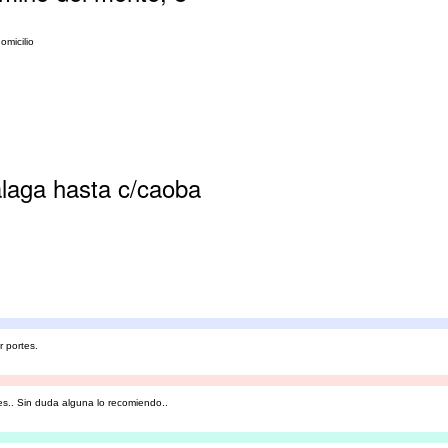
omicilio
alaga hasta c/caoba
r portes.
s.. Sin duda alguna lo recomiendo..