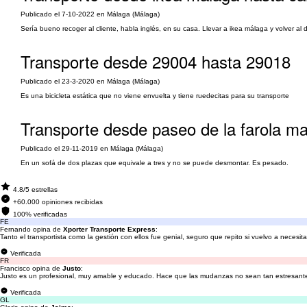
Publicado el 7-10-2022 en Málaga (Málaga)
Sería bueno recoger al cliente, habla inglés, en su casa. Llevar a ikea málaga y volver al d
Transporte desde 29004 hasta 29018
Publicado el 23-3-2020 en Málaga (Málaga)
Es una bicicleta estática que no viene envuelta y tiene ruedecitas para su transporte
Transporte desde paseo de la farola m
Publicado el 29-11-2019 en Málaga (Málaga)
En un sofá de dos plazas que equivale a tres y no se puede desmontar. Es pesado.
4.8/5 estrellas
+60.000 opiniones recibidas
100% verificadas
FE
Fernando opina de
Xporter Transporte Express
:
Tanto el transportista como la gestión con ellos fue genial, seguro que repito si vuelvo a necesita
Verificada
FR
Francisco opina de
Justo
:
Justo es un profesional, muy amable y educado. Hace que las mudanzas no sean tan estresante
Verificada
GL