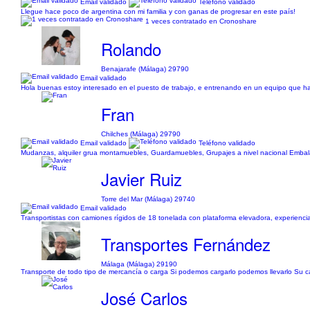
Email validado
Teléfono validado
Llegue hace poco de argentina con mi familia y con ganas de progresar en este país!
1 veces contratado en Cronoshare
Rolando
Benajarafe (Málaga) 29790
Email validado
Hola buenas estoy interesado en el puesto de trabajo, e entrenando en un equipo que h
Fran
Chilches (Málaga) 29790
Email validado
Teléfono validado
Mudanzas, alquiler grua montamuebles, Guardamuebles, Grupajes a nivel nacional Embala
Javier Ruiz
Torre del Mar (Málaga) 29740
Email validado
Transportistas con camiones rígidos de 18 tonelada con plataforma elevadora, experiencia
Transportes Fernández
Málaga (Málaga) 29190
Transporte de todo tipo de mercancía o carga Si podemos cargarlo podemos llevarlo Su ca
José Carlos