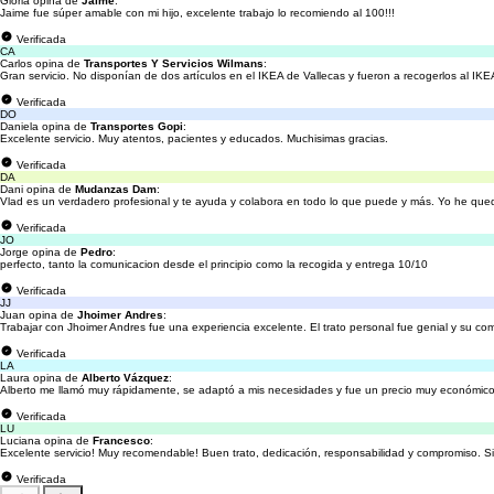
Gloria opina de
Jaime
:
Jaime fue súper amable con mi hijo, excelente trabajo lo recomiendo al 100!!!
Verificada
CA
Carlos opina de
Transportes Y Servicios Wilmans
:
Gran servicio. No disponían de dos artículos en el IKEA de Vallecas y fueron a recogerlos al IK
Verificada
DO
Daniela opina de
Transportes Gopi
:
Excelente servicio. Muy atentos, pacientes y educados. Muchisimas gracias.
Verificada
DA
Dani opina de
Mudanzas Dam
:
Vlad es un verdadero profesional y te ayuda y colabora en todo lo que puede y más. Yo he que
Verificada
JO
Jorge opina de
Pedro
:
perfecto, tanto la comunicacion desde el principio como la recogida y entrega 10/10
Verificada
JJ
Juan opina de
Jhoimer Andres
:
Trabajar con Jhoimer Andres fue una experiencia excelente. El trato personal fue genial y su com
Verificada
LA
Laura opina de
Alberto Vázquez
:
Alberto me llamó muy rápidamente, se adaptó a mis necesidades y fue un precio muy económico
Verificada
LU
Luciana opina de
Francesco
:
Excelente servicio! Muy recomendable! Buen trato, dedicación, responsabilidad y compromiso. Si
Verificada