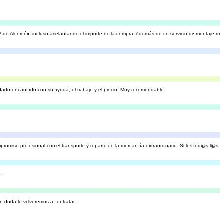
EA de Alcorcón, incluso adelantando el importe de la compra. Además de un servicio de montaje mu
dado encantado con su ayuda, el trabajo y el precio. Muy recomendable.
promiso profesional con el transporte y reparto de la mercancía extraordinario. Si los tod@s l@s.
.
n duda lo volveremos a contratar.