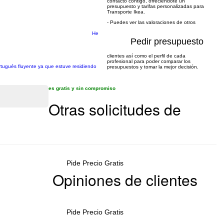
contacto contigo, ofreciéndote un
presupuesto y tarifas personalizadas para
Transporte Ikea.
- Puedes ver las valoraciones de otros
He
Pedir presupuesto
clientes así como el perfil de cada
profesional para poder comparar los
ortugués fluyente ya que estuve residiendo
presupuestos y tomar la mejor decisión.
es gratis y sin compromiso
Otras solicitudes de
Pide Precio Gratis
Opiniones de clientes
Pide Precio Gratis