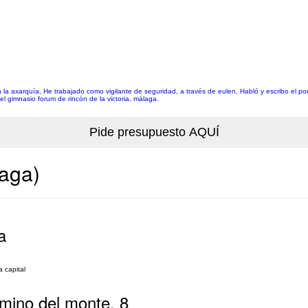
en la axarquía, He trabajado como vigilante de seguridad, a través de eulen, Habló y escribo el p
el gimnasio forum de rincón de la victoria, málaga.
laga)
a
 capital
mino del monte, 8