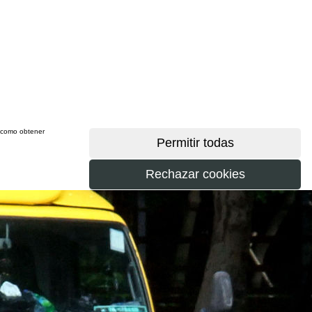
sí como obtener
más