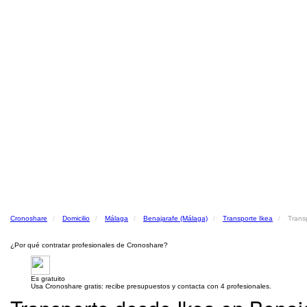
Cronoshare
Domicilio
Málaga
Benajarafe (Málaga)
Transporte Ikea
Trans
¿Por qué contratar profesionales de Cronoshare?
Es gratuito
Usa Cronoshare gratis: recibe presupuestos y contacta con 4 profesionales.