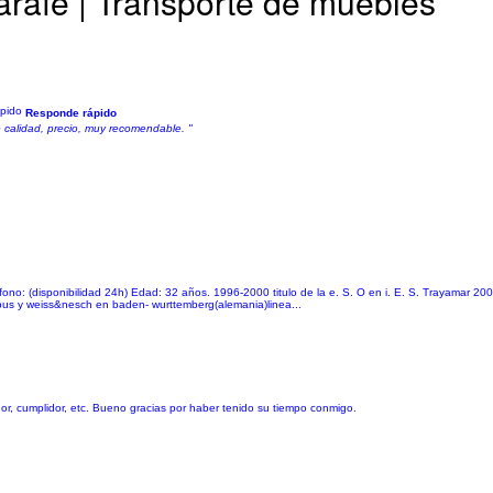
arafe | Transporte de muebles
Responde rápido
e calidad, precio, muy recomendable. "
fono: (disponibilidad 24h) Edad: 32 años. 1996-2000 titulo de la e. S. O en i. E. S. Trayamar 20
 bus y weiss&nesch en baden- wurttemberg(alemania)linea...
dor, cumplidor, etc. Bueno gracias por haber tenido su tiempo conmigo.