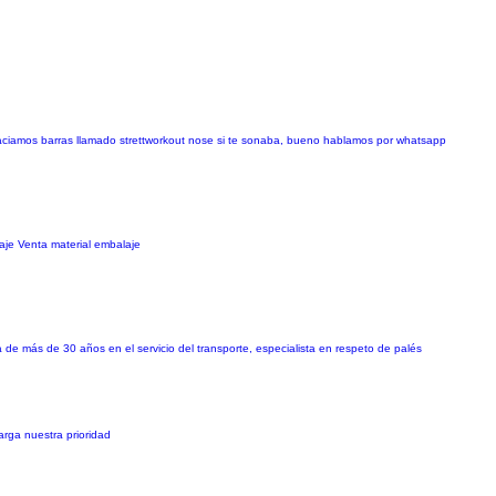
aciamos barras llamado strettworkout nose si te sonaba, bueno hablamos por whatsapp
je Venta material embalaje
 de más de 30 años en el servicio del transporte, especialista en respeto de palés
rga nuestra prioridad