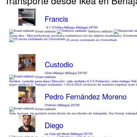
Transporte desde Ikea en Benaj
Francis
9,7 (7)
Vélez-Málaga (Málaga) 29700
Email validado
Teléfono validado
Cesar dice:
"Muy profesional, puntual y cuidadosos con los objetos trasladados. Excelent
25 veces contratado en Cronoshare
Custodio
Vélez-Málaga (Málaga) 29700
Email validado
Nombre: custodio parra lópez Dirección: calle verdiales 6 3 4 Población: velez-malaga Telé
reyes católicos 3. Trabajos realizados: • 2015-2016 conductor de autobús empresa rexer
Pedro Fernández Moreno
Chilches (Málaga) 29790
Email validado
Hola, buenas: me gustaría entrar dentro de sus ideales de trabajador. Soy formal, trabaja
Diego
La Cala del Moral (Málaga) 29720