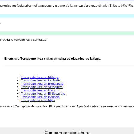
promiso profesional con el transporte y reparto de la mercancía extraordinario. Si los tod@s l@s.
.
n duda lo volveremos a contratar.
Encuentra Transporte Ikea en las principales ciudades de Málaga
Transporte Ikea en Málaga
Transporte Ikea en La Araña
Transporte Ikea en Benajarafe
Transporte Ikea en Antequera
Transporte Ikea en Gaucín
Transporte Ikea en El Secadero
Transporte Ikea en Bermejo
Transporte Ikea en Mijas
celada | Transporte de muebles. Pide precio y hasta 4 profesionales de tu zona te contactan a