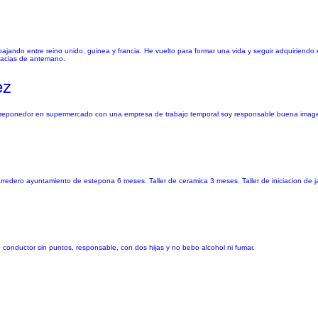
bajando entre reino unido, guinea y francia. He vuelto para formar una vida y seguir adquiriend
Gracias de antemano.
ez
or y reponedor en supermercado con una empresa de trabajo temporal soy responsable buena im
redero ayuntamiento de estepona 6 meses. Taller de ceramica 3 meses. Taller de iniciacion de j
conductor sin puntos, responsable, con dos hijas y no bebo alcohol ni fumar.