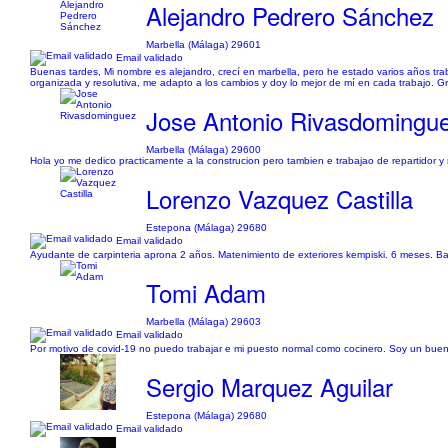
Alejandro Pedrero Sánchez
Marbella (Málaga) 29601
Email validado
Buenas tardes, Mi nombre es alejandro, crecí en marbella, pero he estado varios años tra
organizada y resolutiva, me adapto a los cambios y doy lo mejor de mí en cada trabajo. 
Jose Antonio Rivasdomingu
Marbella (Málaga) 29600
Hola yo me dedico practicamente a la construcion pero tambien e trabajao de repartid
Lorenzo Vazquez Castilla
Estepona (Málaga) 29680
Email validado
Ayudante de carpinteria aprona 2 años. Matenimiento de exteriores kempiski. 6 meses. Bar
Tomi Adam
Marbella (Málaga) 29603
Email validado
Por motivo de covid-19 no puedo trabajar e mi puesto normal como cocinero. Soy un buen 
Sergio Marquez Aguilar
Estepona (Málaga) 29680
Email validado