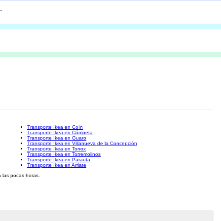
..
Transporte Ikea en Coín
Transporte Ikea en Cómpeta
Transporte Ikea en Guaro
Transporte Ikea en Villanueva de la Concepción
Transporte Ikea en Torrox
Transporte Ikea en Torremolinos
Transporte Ikea en Parauta
Transporte Ikea en Arriate
 las pocas horas.