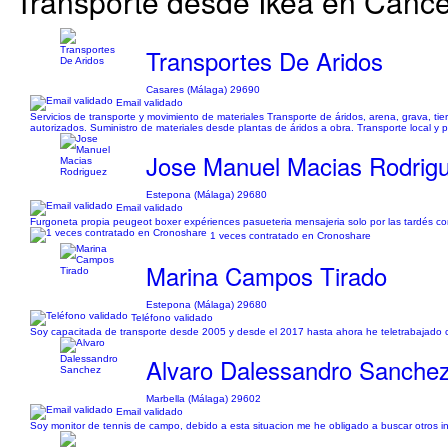
Transporte desde Ikea en Cance
Transportes De Aridos
Casares (Málaga) 29690
Email validado
Servicios de transporte y movimiento de materiales Transporte de áridos, arena, grava, t
autorizados. Suministro de materiales desde plantas de áridos a obra. Transporte local y p
Jose Manuel Macias Rodrig
Estepona (Málaga) 29680
Email validado
Furgoneta propia peugeot boxer expériences pasueteria mensajeria solo por las tardés co
1 veces contratado en Cronoshare
Marina Campos Tirado
Estepona (Málaga) 29680
Teléfono validado
Soy capacitada de transporte desde 2005 y desde el 2017 hasta ahora he teletrabajado
Alvaro Dalessandro Sanche
Marbella (Málaga) 29602
Email validado
Soy monitor de tennis de campo, debido a esta situacion me he obligado a buscar otros i