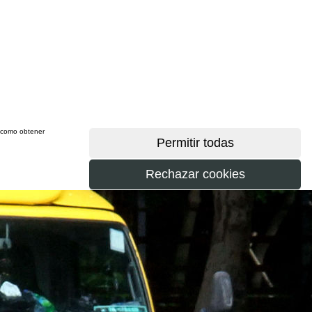
sí como obtener
más