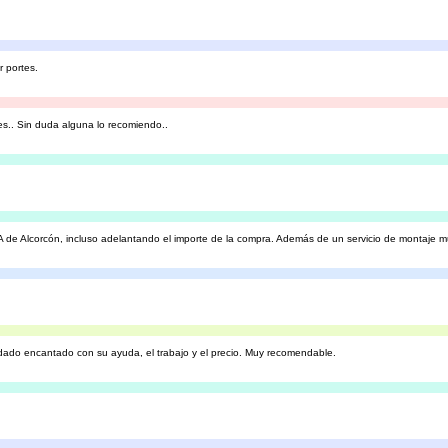
r portes.
s.. Sin duda alguna lo recomiendo..
EA de Alcorcón, incluso adelantando el importe de la compra. Además de un servicio de montaje mu
dado encantado con su ayuda, el trabajo y el precio. Muy recomendable.