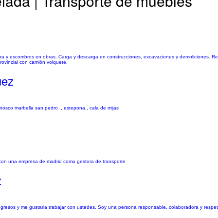
lada | Transporte de muebles
ierra y escombros en obras. Carga y descarga en construcciones, excavaciones y demoliciones. R
rovincial con camión volquete.
uez
nosco marbella san pedro ,, estepona,, cala de mijas
 con una empresa de madrid como gestora de transporte
z
ngresos y me gustaria trabajar con ustedes. Soy una persona responsable, colaboradora y respet