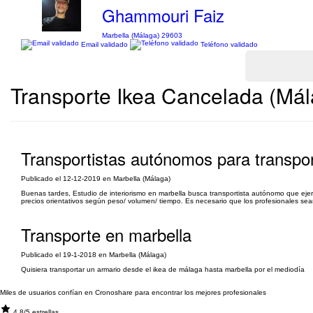
Ghammouri Faiz
Marbella (Málaga) 29603
Email validado
Teléfono validado
Transporte Ikea Cancelada (Mál
Transportistas autónomos para transpo
Publicado el 12-12-2019 en Marbella (Málaga)
Buenas tardes, Estudio de interiorismo en marbella busca transportista autónomo que ejer
precios orientativos según peso/ volumen/ tiempo. Es necesario que los profesionales se
Transporte en marbella
Publicado el 19-1-2018 en Marbella (Málaga)
Quisiera transportar un armario desde el ikea de málaga hasta marbella por el mediodía
Miles de usuarios confían en Cronoshare para encontrar los mejores profesionales
4.8/5 estrellas