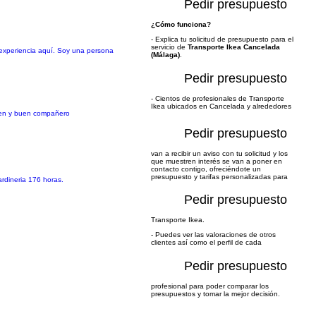
Pedir presupuesto
¿Cómo funciona?
- Explica tu solicitud de presupuesto para el
servicio de
Transporte Ikea Cancelada
o experiencia aquí. Soy una persona
(Málaga)
.
Pedir presupuesto
- Cientos de profesionales de Transporte
Ikea ubicados en Cancelada y alrededores
agen y buen compañero
Pedir presupuesto
van a recibir un aviso con tu solicitud y los
que muestren interés se van a poner en
contacto contigo, ofreciéndote un
presupuesto y tarifas personalizadas para
ardineria 176 horas.
Pedir presupuesto
Transporte Ikea.
- Puedes ver las valoraciones de otros
clientes así como el perfil de cada
Pedir presupuesto
profesional para poder comparar los
presupuestos y tomar la mejor decisión.