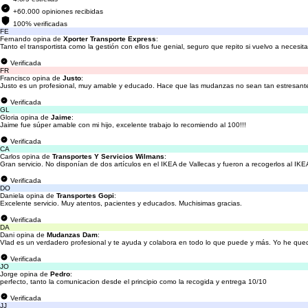
+60.000 opiniones recibidas
100% verificadas
FE
Fernando opina de
Xporter Transporte Express
:
Tanto el transportista como la gestión con ellos fue genial, seguro que repito si vuelvo a necesita
Verificada
FR
Francisco opina de
Justo
:
Justo es un profesional, muy amable y educado. Hace que las mudanzas no sean tan estresante
Verificada
GL
Gloria opina de
Jaime
:
Jaime fue súper amable con mi hijo, excelente trabajo lo recomiendo al 100!!!
Verificada
CA
Carlos opina de
Transportes Y Servicios Wilmans
:
Gran servicio. No disponían de dos artículos en el IKEA de Vallecas y fueron a recogerlos al IK
Verificada
DO
Daniela opina de
Transportes Gopi
:
Excelente servicio. Muy atentos, pacientes y educados. Muchisimas gracias.
Verificada
DA
Dani opina de
Mudanzas Dam
:
Vlad es un verdadero profesional y te ayuda y colabora en todo lo que puede y más. Yo he que
Verificada
JO
Jorge opina de
Pedro
:
perfecto, tanto la comunicacion desde el principio como la recogida y entrega 10/10
Verificada
JJ