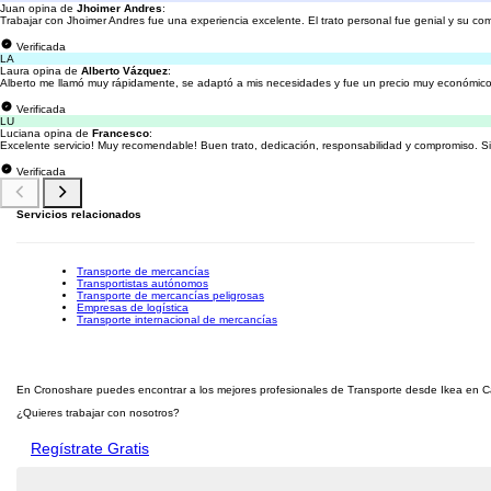
Juan opina de
Jhoimer Andres
:
Trabajar con Jhoimer Andres fue una experiencia excelente. El trato personal fue genial y su com
Verificada
LA
Laura opina de
Alberto Vázquez
:
Alberto me llamó muy rápidamente, se adaptó a mis necesidades y fue un precio muy económico
Verificada
LU
Luciana opina de
Francesco
:
Excelente servicio! Muy recomendable! Buen trato, dedicación, responsabilidad y compromiso. Si
Verificada
Servicios relacionados
Transporte de mercancías
Transportistas autónomos
Transporte de mercancías peligrosas
Empresas de logística
Transporte internacional de mercancías
En Cronoshare puedes encontrar a los mejores profesionales de Transporte desde Ikea en Can
¿Quieres trabajar con nosotros?
Regístrate Gratis