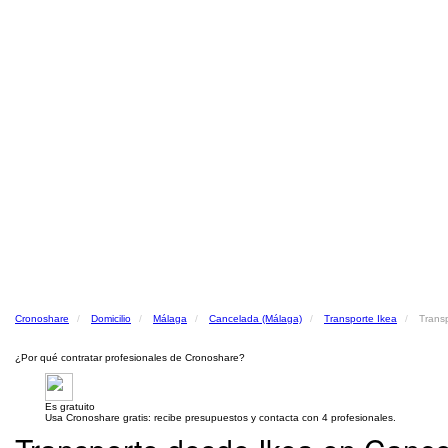
Cronoshare
Domicilio
Málaga
Cancelada (Málaga)
Transporte Ikea
Trans
¿Por qué contratar profesionales de Cronoshare?
Es gratuito
Usa Cronoshare gratis: recibe presupuestos y contacta con 4 profesionales.