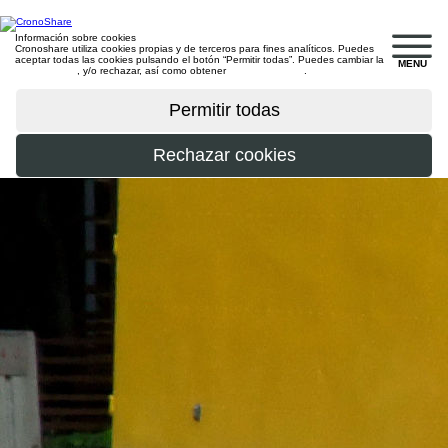
Información sobre cookies
Cronoshare utiliza cookies propias y de terceros para fines analíticos. Puedes
aceptar todas las cookies pulsando el botón “Permitir todas”. Puedes cambiar la
MENU
configuración
, y/o rechazar, así como obtener
más información
.