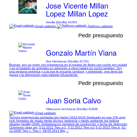
Jose Vicente Millan
Lopez Millan Lopez
Sevilla (Sevilla) 41003
Email validado
Teléfono validado
Pedir presupuesto
Gonzalo Martín Viana
Dos Hermanas (Sevilla) 41703
Buenas, soy un joven con experiencia en el reparto de flores con coche por ciudad
y en el traslado de animales en adopción a otros paises en coche tambien. Soy
una persona enérgica y a la que le encanta conducir, y sobretodo, que tiene las
ganas y la disposición para trabajar eficazmente.
Pedir presupuesto
Juan Soria Calvo
Villanueva del Ariscal (Sevilla) 41808
Email validado
Técnico emergencias sanitarias tes (samu) 2014-2016 Graduado en esa 1ºfp egm
ciclo formativo de grado medio técnico jardinería y medio ambiente ies heliche
olivares (sevilla) 2009. Soldaduracon permisos de conducción y fecha de obtención
Ciclomotor clase am, 5-11-2012 Tipo a-1, 5-11-2012 Tipo a-2,5-11-2012 Tipo b, 01-
12-2008 Tipo c- Tipo c, 08-05-2012 Btp,...