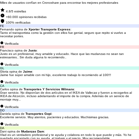
Miles de usuarios confían en Cronoshare para encontrar los mejores profesionales
4.8/5 estrellas
+60.000 opiniones recibidas
100% verificadas
FE
Fernando opina de
Xporter Transporte Express
:
Tanto el transportista como la gestión con ellos fue genial, seguro que repito si vuelvo a
necesitar portes.
Verificada
FR
Francisco opina de
Justo
:
Justo es un profesional, muy amable y educado. Hace que las mudanzas no sean tan
estresantes.. Sin duda alguna lo recomiendo..
Verificada
GL
Gloria opina de
Jaime
:
Jaime fue súper amable con mi hijo, excelente trabajo lo recomiendo al 100!!!
Verificada
CA
Carlos opina de
Transportes Y Servicios Wilmans
:
Gran servicio. No disponían de dos artículos en el IKEA de Vallecas y fueron a recogerlos al
IKEA de Alcorcón, incluso adelantando el importe de la compra. Además de un servicio de
montaje muy...
Verificada
DO
Daniela opina de
Transportes Gopi
:
Excelente servicio. Muy atentos, pacientes y educados. Muchisimas gracias.
Verificada
DA
Dani opina de
Mudanzas Dam
:
Vlad es un verdadero profesional y te ayuda y colabora en todo lo que puede y más. Yo he
quedado encantado con su ayuda, el trabajo y el precio. Muy recomendable.