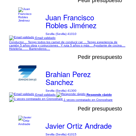
Pedir presupuesto
Juan Francisco
Robles Jiménez
Sevilla (Sevilla) 41010
Email validado
Conductor.... Tengo todos los carnet de conducir cat ... Tengo experiencia de
camión 5 años obra y cotrucciones.. Y ruta 5 años o más.... Ayudante de cocina....
Hotelería....... Barrenderos....
Pedir presupuesto
Brahian Perez
Sanchez
Sevilla (Sevilla) 41300
Email validado
Responde rápido
1 veces contratado en Cronoshare
Pedir presupuesto
Javier Ortiz Andrade
Sevilla (Sevilla) 41015