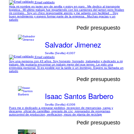
Email validado
Hola mi nombre es javier soy de sevilla y estoy en paro.. Me dedico al transporte
logistica.. Mi ultimo trabajo fue repartiendo con los camiones del jamon pero finalizo
mi contrato.. Soy un chico responsable atento y me adapto con facilidad .. Doy
buen rendimiento y espero formar parte de la empresa.. Muchas gracias y un
saludo
Pedir presupuesto
Salvador Jimenez
Sevilla (Sevilla) 41007
Email validado
Soy una persona con 43 años. Soy honesto, honrado, trabajador y dedicado a mi
trabajo. Me gustaría encontrar un trabajo mejor del que tengo. Le pido una
entrevista personal. Si es posible por la tarde o un domingo. Espero su llamada un
saludo
Pedir presupuesto
Isaac Santos Barbero
Sevilla (Sevilla) 41006
Pues me e dedicado a preparar pedidos, recepcion de mercancias, carga y
descarga, oficial de carretillas, operario de cnc, preparador de programas,
autocontrol de produccion, verificacion, mozo de planta de reciclaje
Pedir presupuesto