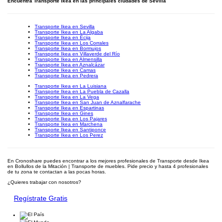
Encuentra Transporte Ikea en las principales ciudades de Sevilla
Transporte Ikea en Sevilla
Transporte Ikea en La Algaba
Transporte Ikea en Écija
Transporte Ikea en Los Corrales
Transporte Ikea en Bormujos
Transporte Ikea en Villaverde del Río
Transporte Ikea en Almensilla
Transporte Ikea en Aznalcázar
Transporte Ikea en Camas
Transporte Ikea en Pedrera
Transporte Ikea en La Luisiana
Transporte Ikea en La Puebla de Cazalla
Transporte Ikea en La Vega
Transporte Ikea en San Juan de Aznalfarache
Transporte Ikea en Espartinas
Transporte Ikea en Gines
Transporte Ikea en Los Pajares
Transporte Ikea en Marchena
Transporte Ikea en Santiponce
Transporte Ikea en Los Perez
En Cronoshare puedes encontrar a los mejores profesionales de Transporte desde Ikea
en Bollullos de la Mitación | Transporte de muebles. Pide precio y hasta 4 profesionales
de tu zona te contactan a las pocas horas.
¿Quieres trabajar con nosotros?
Regístrate Gratis