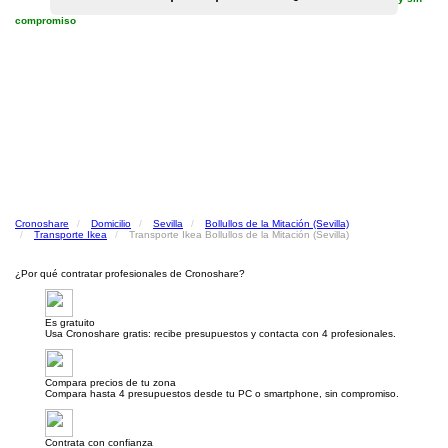
compromiso
Cronoshare
Domicilio
Sevilla
Bollullos de la Mitación (Sevilla)
Transporte Ikea
Transporte Ikea Bollullos de la Mitación (Sevilla)
¿Por qué contratar profesionales de Cronoshare?
Es gratuito
Usa Cronoshare gratis: recibe presupuestos y contacta con 4 profesionales.
Compara precios de tu zona
Compara hasta 4 presupuestos desde tu PC o smartphone, sin compromiso.
Contrata con confianza