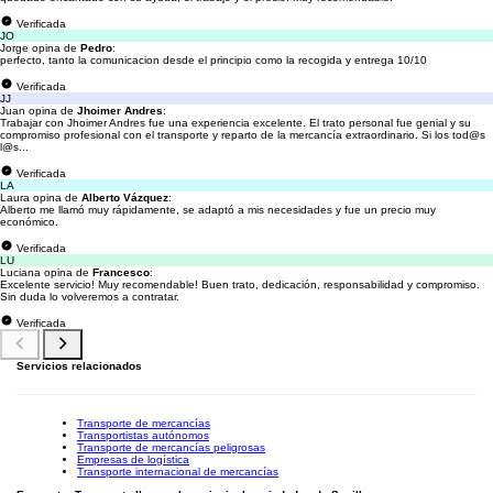
Verificada
JO
Jorge opina de
Pedro
:
perfecto, tanto la comunicacion desde el principio como la recogida y entrega 10/10
Verificada
JJ
Juan opina de
Jhoimer Andres
:
Trabajar con Jhoimer Andres fue una experiencia excelente. El trato personal fue genial y su
compromiso profesional con el transporte y reparto de la mercancía extraordinario. Si los tod@s
l@s...
Verificada
LA
Laura opina de
Alberto Vázquez
:
Alberto me llamó muy rápidamente, se adaptó a mis necesidades y fue un precio muy
económico.
Verificada
LU
Luciana opina de
Francesco
:
Excelente servicio! Muy recomendable! Buen trato, dedicación, responsabilidad y compromiso.
Sin duda lo volveremos a contratar.
Verificada
Servicios relacionados
Transporte de mercancías
Transportistas autónomos
Transporte de mercancías peligrosas
Empresas de logística
Transporte internacional de mercancías