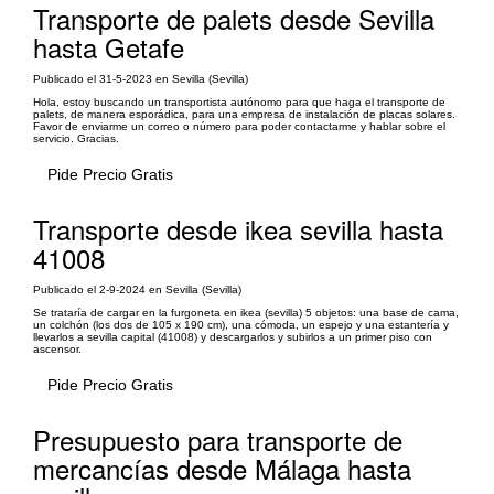
Transporte de palets desde Sevilla
hasta Getafe
Publicado el 31-5-2023 en Sevilla (Sevilla)
Hola, estoy buscando un transportista autónomo para que haga el transporte de
palets, de manera esporádica, para una empresa de instalación de placas solares.
Favor de enviarme un correo o número para poder contactarme y hablar sobre el
servicio. Gracias.
Pide Precio Gratis
Transporte desde ikea sevilla hasta
41008
Publicado el 2-9-2024 en Sevilla (Sevilla)
Se trataría de cargar en la furgoneta en ikea (sevilla) 5 objetos: una base de cama,
un colchón (los dos de 105 x 190 cm), una cómoda, un espejo y una estantería y
llevarlos a sevilla capital (41008) y descargarlos y subirlos a un primer piso con
ascensor.
Pide Precio Gratis
Presupuesto para transporte de
mercancías desde Málaga hasta