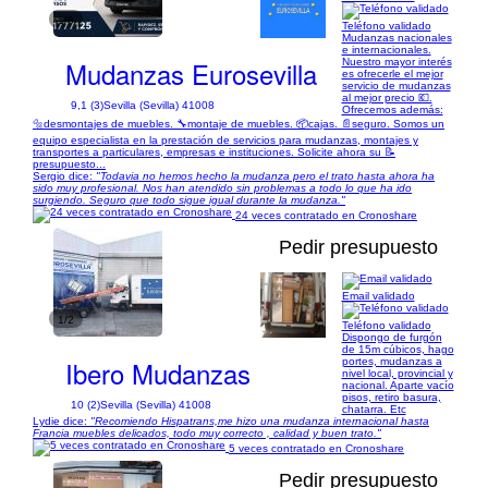
1/6
Teléfono validado
Mudanzas nacionales
e internacionales.
Mudanzas Eurosevilla
Nuestro mayor interés
es ofrecerle el mejor
servicio de mudanzas
al mejor precio 💶.
9,1 (3)
Sevilla (Sevilla) 41008
Ofrecemos además:
🔩desmontajes de muebles. 🔧montaje de muebles. 📦cajas. 📄seguro. Somos un
equipo especialista en la prestación de servicios para mudanzas, montajes y
transportes a particulares, empresas e instituciones. Solicite ahora su 📝
presupuesto...
Sergio dice:
"Todavia no hemos hecho la mudanza pero el trato hasta ahora ha
sido muy profesional. Nos han atendido sin problemas a todo lo que ha ido
surgiendo. Seguro que todo sigue igual durante la mudanza."
24 veces contratado en Cronoshare
Pedir presupuesto
Email validado
1/2
Teléfono validado
Dispongo de furgón
de 15m cúbicos, hago
Ibero Mudanzas
portes, mudanzas a
nivel local, provincial y
nacional. Aparte vacío
pisos, retiro basura,
10 (2)
Sevilla (Sevilla) 41008
chatarra. Etc
Lydie dice:
"Recomiendo Hispatrans,me hizo una mudanza internacional hasta
Francia muebles delicados, todo muy correcto , calidad y buen trato."
5 veces contratado en Cronoshare
Pedir presupuesto