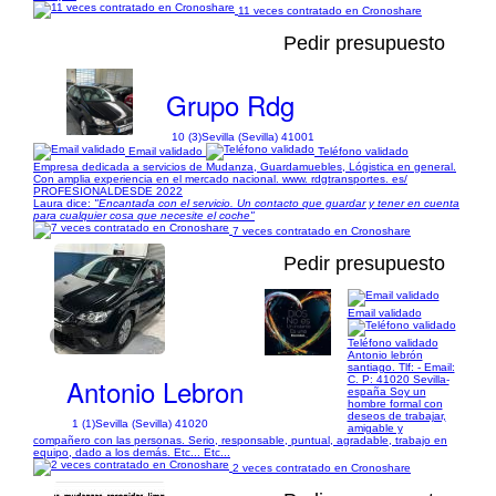
11 veces contratado en Cronoshare
Pedir presupuesto
Grupo Rdg
10 (3)
Sevilla (Sevilla) 41001
Email validado
Teléfono validado
Empresa dedicada a servicios de Mudanza, Guardamuebles, Lógistica en general.
Con amplia experiencia en el mercado nacional. www. rdgtransportes. es/
PROFESIONALDESDE 2022
Laura dice:
"Encantada con el servicio. Un contacto que guardar y tener en cuenta
para cualquier cosa que necesite el coche"
7 veces contratado en Cronoshare
Pedir presupuesto
Email validado
1/1
Teléfono validado
Antonio lebrón
santiago. Tlf: - Email:
Antonio Lebron
C. P: 41020 Sevilla-
españa Soy un
hombre formal con
deseos de trabajar,
1 (1)
Sevilla (Sevilla) 41020
amigable y
compañero con las personas. Serio, responsable, puntual, agradable, trabajo en
equipo, dado a los demás. Etc... Etc...
2 veces contratado en Cronoshare