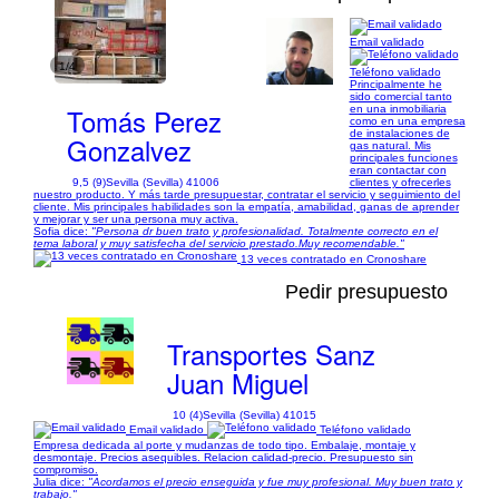
Email validado
1/4
Teléfono validado
Principalmente he
sido comercial tanto
Tomás Perez
en una inmobiliaria
como en una empresa
de instalaciones de
Gonzalvez
gas natural. Mis
principales funciones
eran contactar con
9,5 (9)
Sevilla (Sevilla) 41006
clientes y ofrecerles
nuestro producto. Y más tarde presupuestar, contratar el servicio y seguimiento del
cliente. Mis principales habilidades son la empatía, amabilidad, ganas de aprender
y mejorar y ser una persona muy activa.
Sofia dice:
"Persona dr buen trato y profesionalidad. Totalmente correcto en el
tema laboral y muy satisfecha del servicio prestado.Muy recomendable."
13 veces contratado en Cronoshare
Pedir presupuesto
Transportes Sanz
Juan Miguel
10 (4)
Sevilla (Sevilla) 41015
Email validado
Teléfono validado
Empresa dedicada al porte y mudanzas de todo tipo. Embalaje, montaje y
desmontaje. Precios asequibles. Relacion calidad-precio. Presupuesto sin
compromiso.
Julia dice:
"Acordamos el precio enseguida y fue muy profesional. Muy buen trato y
trabajo."