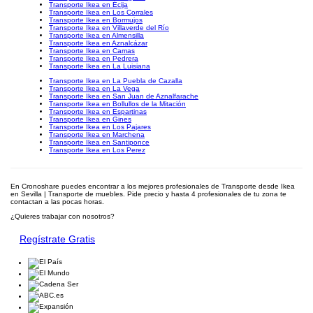
Transporte Ikea en Écija
Transporte Ikea en Los Corrales
Transporte Ikea en Bormujos
Transporte Ikea en Villaverde del Río
Transporte Ikea en Almensilla
Transporte Ikea en Aznalcázar
Transporte Ikea en Camas
Transporte Ikea en Pedrera
Transporte Ikea en La Luisiana
Transporte Ikea en La Puebla de Cazalla
Transporte Ikea en La Vega
Transporte Ikea en San Juan de Aznalfarache
Transporte Ikea en Bollullos de la Mitación
Transporte Ikea en Espartinas
Transporte Ikea en Gines
Transporte Ikea en Los Pajares
Transporte Ikea en Marchena
Transporte Ikea en Santiponce
Transporte Ikea en Los Perez
En Cronoshare puedes encontrar a los mejores profesionales de Transporte desde Ikea
en Sevilla | Transporte de muebles. Pide precio y hasta 4 profesionales de tu zona te
contactan a las pocas horas.
¿Quieres trabajar con nosotros?
Regístrate Gratis