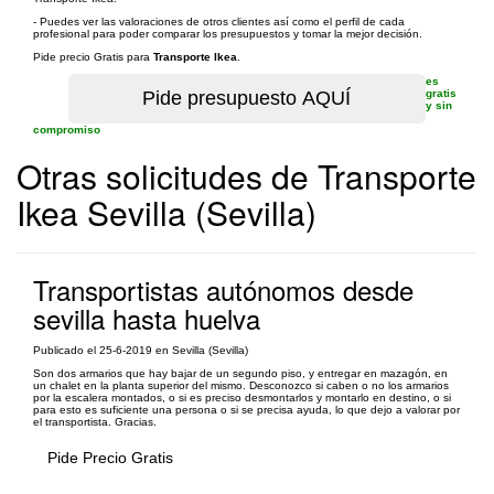
- Puedes ver las valoraciones de otros clientes así como el perfil de cada
profesional para poder comparar los presupuestos y tomar la mejor decisión.
Pide precio Gratis para
Transporte Ikea
.
es
gratis
y sin
compromiso
Otras solicitudes de Transporte
Ikea Sevilla (Sevilla)
Transportistas autónomos desde
sevilla hasta huelva
Publicado el 25-6-2019 en Sevilla (Sevilla)
Son dos armarios que hay bajar de un segundo piso, y entregar en mazagón, en
un chalet en la planta superior del mismo. Desconozco si caben o no los armarios
por la escalera montados, o si es preciso desmontarlos y montarlo en destino, o si
para esto es suficiente una persona o si se precisa ayuda, lo que dejo a valorar por
el transportista. Gracias.
Pide Precio Gratis