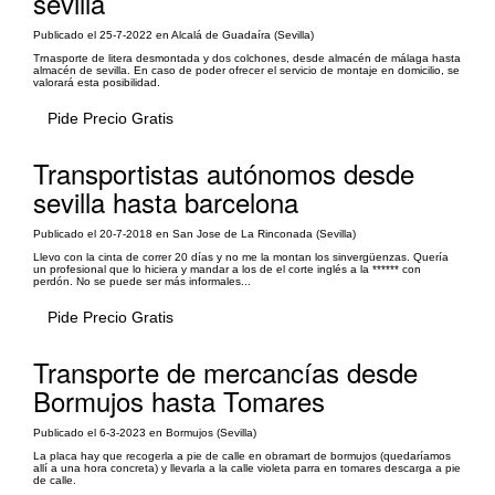
sevilla
Publicado el 25-7-2022 en Alcalá de Guadaíra (Sevilla)
Trnasporte de litera desmontada y dos colchones, desde almacén de málaga hasta
almacén de sevilla. En caso de poder ofrecer el servicio de montaje en domicilio, se
valorará esta posibilidad.
Pide Precio Gratis
Transportistas autónomos desde
sevilla hasta barcelona
Publicado el 20-7-2018 en San Jose de La Rinconada (Sevilla)
Llevo con la cinta de correr 20 días y no me la montan los sinvergüenzas. Quería
un profesional que lo hiciera y mandar a los de el corte inglés a la ****** con
perdón. No se puede ser más informales...
Pide Precio Gratis
Transporte de mercancías desde
Bormujos hasta Tomares
Publicado el 6-3-2023 en Bormujos (Sevilla)
La placa hay que recogerla a pie de calle en obramart de bormujos (quedaríamos
allí a una hora concreta) y llevarla a la calle violeta parra en tomares descarga a pie
de calle.