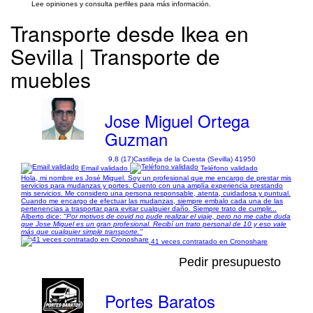
Lee opiniones y consulta perfiles para más información.
Transporte desde Ikea en
Sevilla | Transporte de
muebles
Jose Miguel Ortega
Guzman
9,8 (17)
Castilleja de la Cuesta (Sevilla) 41950
Email validado
Teléfono validado
Hola, mi nombre es José Miguel. Soy un profesional que me encargo de prestar mis
servicios para mudanzas y portes. Cuento con una amplía experiencia prestando
mis servicios. Me considero una persona responsable, atenta, cuidadosa y puntual.
Cuando me encargo de efectuar las mudanzas, siempre embalo cada una de las
pertenencias a trasportar para evitar cualquier daño. Siempre trato de cumplir...
Alberto dice:
"Por motivos de covid no pude realizar el viaje, pero no me cabe duda
que Jose Miguel es un gran profesional. Recibí un trato personal de 10 y eso vale
más que cualquier simple transporte."
41 veces contratado en Cronoshare
Pedir presupuesto
Portes Baratos