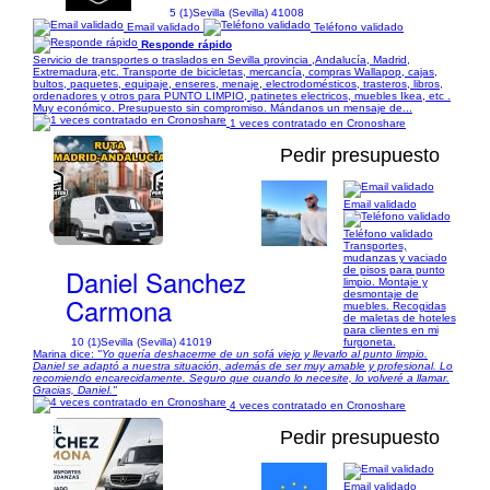
5 (1)
Sevilla (Sevilla) 41008
Email validado
Teléfono validado
Responde rápido
Servicio de transportes o traslados en Sevilla provincia ,Andalucía, Madrid,
Extremadura,etc. Transporte de bicicletas, mercancía, compras Wallapop, cajas,
bultos, paquetes, equipaje, enseres, menaje, electrodomésticos, trasteros, libros,
ordenadores y otros para PUNTO LIMPIO, patinetes electricos, muebles Ikea, etc .
Muy económico. Presupuesto sin compromiso. Mándanos un mensaje de...
1 veces contratado en Cronoshare
Pedir presupuesto
Email validado
1/7
Teléfono validado
Transportes,
mudanzas y vaciado
Daniel Sanchez
de pisos para punto
limpio. Montaje y
desmontaje de
Carmona
muebles. Recogidas
de maletas de hoteles
para clientes en mi
10 (1)
Sevilla (Sevilla) 41019
furgoneta.
Marina dice:
"Yo quería deshacerme de un sofá viejo y llevarlo al punto limpio.
Daniel se adaptó a nuestra situación, además de ser muy amable y profesional. Lo
recomiendo encarecidamente. Seguro que cuando lo necesite, lo volveré a llamar.
Gracias, Daniel."
4 veces contratado en Cronoshare
Pedir presupuesto
Email validado