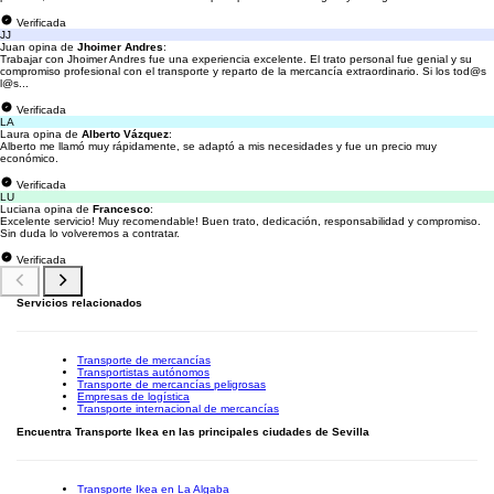
Verificada
JJ
Juan opina de
Jhoimer Andres
:
Trabajar con Jhoimer Andres fue una experiencia excelente. El trato personal fue genial y su
compromiso profesional con el transporte y reparto de la mercancía extraordinario. Si los tod@s
l@s...
Verificada
LA
Laura opina de
Alberto Vázquez
:
Alberto me llamó muy rápidamente, se adaptó a mis necesidades y fue un precio muy
económico.
Verificada
LU
Luciana opina de
Francesco
:
Excelente servicio! Muy recomendable! Buen trato, dedicación, responsabilidad y compromiso.
Sin duda lo volveremos a contratar.
Verificada
Servicios relacionados
Transporte de mercancías
Transportistas autónomos
Transporte de mercancías peligrosas
Empresas de logística
Transporte internacional de mercancías
Encuentra Transporte Ikea en las principales ciudades de Sevilla
Transporte Ikea en La Algaba