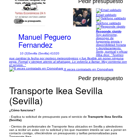
Pedir presupuesto
Email validado
1/6
Teléfono validado
Responde rápido
Manuel Peguero
Soy autónomo,
dispongo de
Fernandez
furgoneta propia y
disponibilidad horaria
y dezplazamiento.
Serio, puntual y eficaz
10 (3)
Sevilla (Sevilla) 41020
Alba dice:
"Tuvimos
que cambiar la fecha por motivos meteorologicos y fue flexible sin poner ninguna
pega. Formal y siempre atento al whatsapp. Lo volvería a llamar. Muy contenta con
el servicio. "
8 veces contratado en Cronoshare
Pedir presupuesto
Transporte Ikea Sevilla
(Sevilla)
¿Cómo funciona?
- Explica tu solicitud de presupuesto para el servicio de
Transporte Ikea Sevilla
(Sevilla)
.
- Cientos de profesionales de Transporte Ikea ubicados en Sevilla y alrededores
van a recibir un aviso con tu solicitud y los que muestren interés se van a poner en
contacto contigo, ofreciéndote un presupuesto y tarifas personalizadas para
Transporte Ikea.