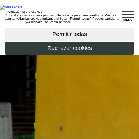
Información sobre cookies
Cronoshare utiliza cookies propias y de terceros para fines analíticos. Puedes
aceptar todas las cookies pulsando el botón “Permitir todas”. Puedes cambiar la
MENU
configuración
, y/o rechazar, así como obtener
más información
.