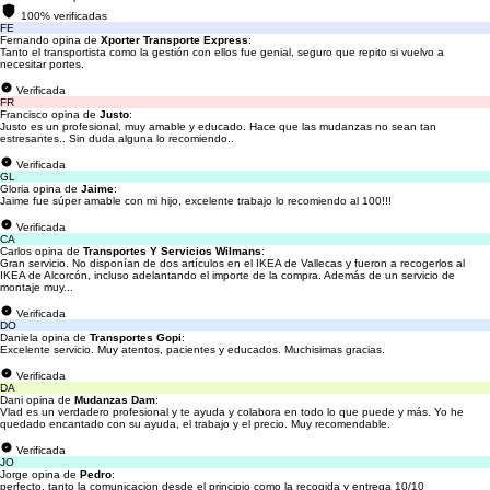
100% verificadas
FE
Fernando opina de
Xporter Transporte Express
:
Tanto el transportista como la gestión con ellos fue genial, seguro que repito si vuelvo a
necesitar portes.
Verificada
FR
Francisco opina de
Justo
:
Justo es un profesional, muy amable y educado. Hace que las mudanzas no sean tan
estresantes.. Sin duda alguna lo recomiendo..
Verificada
GL
Gloria opina de
Jaime
:
Jaime fue súper amable con mi hijo, excelente trabajo lo recomiendo al 100!!!
Verificada
CA
Carlos opina de
Transportes Y Servicios Wilmans
:
Gran servicio. No disponían de dos artículos en el IKEA de Vallecas y fueron a recogerlos al
IKEA de Alcorcón, incluso adelantando el importe de la compra. Además de un servicio de
montaje muy...
Verificada
DO
Daniela opina de
Transportes Gopi
:
Excelente servicio. Muy atentos, pacientes y educados. Muchisimas gracias.
Verificada
DA
Dani opina de
Mudanzas Dam
:
Vlad es un verdadero profesional y te ayuda y colabora en todo lo que puede y más. Yo he
quedado encantado con su ayuda, el trabajo y el precio. Muy recomendable.
Verificada
JO
Jorge opina de
Pedro
:
perfecto, tanto la comunicacion desde el principio como la recogida y entrega 10/10