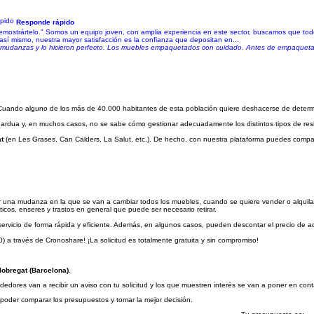
Responde rápido
mostrártelo." Somos un equipo joven, con amplia experiencia en este sector, buscamos que todos
así mismo, nuestra mayor satisfacción es la confianza que depositan en...
mudanzas y lo hicieron perfecto. Los muebles empaquetados con cuidado. Antes de empaquetar 
. Cuando alguno de los más de 40.000 habitantes de esta población quiere deshacerse de determi
e ardua y, en muchos casos, no se sabe cómo gestionar adecuadamente los distintos tipos de res
t
(en Les Grases, Can Calders, La Salut, etc.). De hecho, con nuestra plataforma puedes compara
r una mudanza en la que se van a cambiar todos los muebles, cuando se quiere vender o alquilar
cos, enseres y trastos en general que puede ser necesario retirar.
servicio de forma rápida y eficiente. Además, en algunos casos, pueden descontar el precio de aq
) a través de Cronoshare! ¡La solicitud es totalmente gratuita y sin compromiso!
lobregat (Barcelona)
.
dedores van a recibir un aviso con tu solicitud y los que muestren interés se van a poner en con
a poder comparar los presupuestos y tomar la mejor decisión.