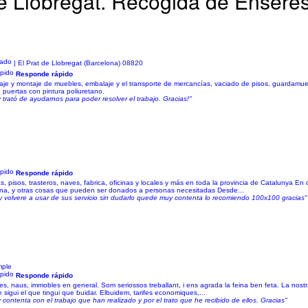
de Llobregat. Recogida de Ensere
| El Prat de Llobregat (Barcelona) 08820
Responde rápido
taje y montaje de muebles, embalaje y el transporte de mercancías, vaciado de pisos, guardamu
 puertas con pintura poliuretano.
trató de ayudarnos para poder resolver el trabajo. Gracias!"
Responde rápido
 pisos, trasteros, naves, fabrica, oficinas y locales y más en toda la provincia de Catalunya En
cina, y otras cosas que pueden ser donados a personas necesitadas Desde...
y volvere a usar de sus servicio sin dudarlo quede muy contenta lo recomiendo 100x100 gracias"
mple
Responde rápido
s, naus, immobles en general. Som seriossos treballant, i ens agrada la feina ben feta. La nostra p
sigui el que tingui que buidar. Elbuidem, tarifes economiques,...
ontenta con el trabajo que han realizado y por el trato que he recibido de ellos. Gracias"