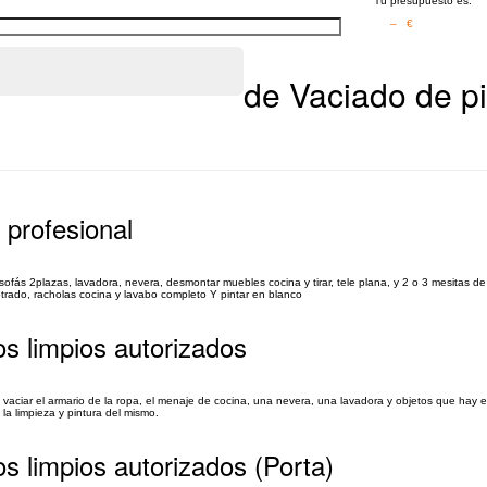
Tu presupuesto es:
– €
de Vaciado de pi
 profesional
ofás 2plazas, lavadora, nevera, desmontar muebles cocina y tirar, tele plana, y 2 o 3 mesitas de
trado, racholas cocina y lavabo completo Y pintar en blanco
os limpios autorizados
e vaciar el armario de la ropa, el menaje de cocina, una nevera, una lavadora y objetos que hay
la limpieza y pintura del mismo.
s limpios autorizados (Porta)