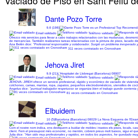
Vaciado de Piso en Sant Feliu 
Dante Pozo Torre
9,6 (198)
Email validado
Teléfono validado
Ofrezco mis servicios para llevar a cabo trabajos relacionados con las mudanzas, desmon
de mercancías. También realizamos tareas relacionadas con la pintura de pisos, lacado de
Ana Belén dice:
"Profesional responsable y colaborador. Surgió un problema inesperado y 
311 veces contratado en Cronoshare
Jehova Jiret
9,9 (21)
L'Hospitalet de Llobregat (Barcelona) 08907
Email validado
Teléfono validado
JEHOVA- JIREH ofrece un servicio profesional, rápido y económico de vaciado de viviendas,
colchones, camas, mantas, ropa, zapatos, pequeños electrodomésticos, utensilios de co
Angelus dice:
"puntual trabajador respetuoso se organiza bien el trabajo quede contenta 
81 veces contratado en Cronoshare
Elbuidem
10 (5)
Barcelona (Barcelona) 08029 La Nova Esquerra de l'Eixa
Email validado
Teléfono validado
Com el nostre nom indica, ens dediquem a buidar de mobles i trastos els pisos, locals, case
client. Fem el pressupost més economic, no mentim, cobrem preus molt baixos, sigui el que 
Julia dice:
"Han sido muy profesionales y rapidos, en todos los aspectos, he quedado muy c