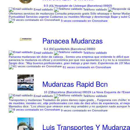
9,5 (4)
L'Hospitalet de Llobregat (Barcelona) 08905
Email validado
Teléfono validado
Ofertamos servicios de mudanzas Consulta prepuesto gratis Sólo whasapp o llamar Mudarte f
Puntualidad Servicios urgente Cuidamos su muebles Montaje y desmontaje Bajar y subir Ca
5 veces contratado en Cronoshare
Panacea Mudanzas
9,4 (9)
Castelldefels (Barcelona) 08860
Email validado
Teléfono validado
Panacea mudanzas sin dolor de cabeza . Somos una empresa que entiende lo difícil que e
panacea tu mudanza es eficaz y económica por que nos ajustamos a ti y no tu a nosotros
Sergio dice:
"Muy buenos.profesionales. gran trabajo y gran trato. Experiencia de 10! Much
61 veces contratado en Cronoshare
Mudanzas Rapid Bcn
10 (2)
Barcelona (Barcelona) 08029 La Nova Esquerra de l'Eixa
Email validado
Teléfono validado
Transportes y mudanzas Traslados de pisos damos cajas gratis ,, Furgoneta con chófer; t
de muebles, morales etc, elije profesionales con más de diez años de experiencia, el mej
Mamadou dice:
"Los chicos que vinieron eran muy amables y no quejaron nada aunque he
9 veces contratado en Cronoshare
Luis Transportes Y Mudanz