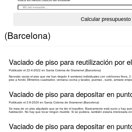
Indica los metros cúbicos del inmueble:
(Barcelona)
Vaciado de piso para reutilización por el
Publicado el 22-4-2022 en Santa Coloma de Gramenet (Barcelona)
Necesito vaciar el piso que me han dejado 4 somieres individuales con colchones finos, 2 s
piso a fondo 38metros cuadrados: ventana cocina y lavabo, puertas , suelo, armario empo
Vaciado de piso para depositar en punt
Publicado el 2-9-2024 en Santa Coloma de Gramenet (Barcelona)
Se trata de un piso alquilado que se ha ido el inquilino. Basicamente está sucio y hay qu
habitación. No hay que tocar ningún mueble. Si se pudiera, también estaría interesada en 
Vaciado de piso para depositar en punto