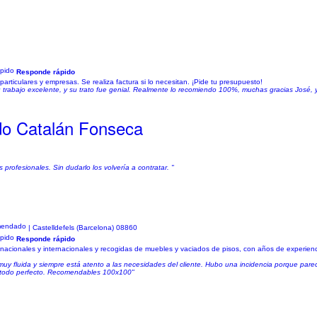
Responde rápido
articulares y empresas. Se realiza factura si lo necesitan. ¡Pide tu presupuesto!
u trabajo excelente, y su trato fue genial. Realmente lo recomiendo 100%, muchas gracias José, y
do Catalán Fonseca
rofesionales. Sin dudarlo los volvería a contratar. "
| Castelldefels (Barcelona) 08860
Responde rápido
s nacionales y internacionales y recogidas de muebles y vaciados de pisos, con años de experien
y fluida y siempre está atento a las necesidades del cliente. Hubo una incidencia porque pare
s, todo perfecto. Recomendables 100x100"