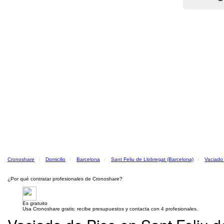
Cronoshare
Domicilio
Barcelona
Sant Feliu de Llobregat (Barcelona)
Vaciado
¿Por qué contratar profesionales de Cronoshare?
Es gratuito
Usa Cronoshare gratis: recibe presupuestos y contacta con 4 profesionales.