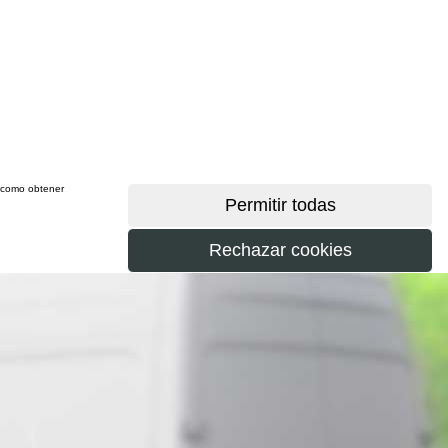
sí como obtener
más