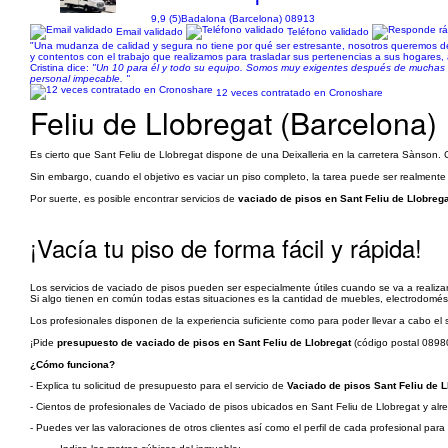
9,9 (5)
Badalona (Barcelona) 08913
Email validado
Teléfono validado
"Una mudanza de calidad y segura no tiene por qué ser estresante, nosotros queremos de
y contentos con el trabajo que realizamos para trasladar sus pertenencias a sus hogares, 
Cristina dice:
"Un 10 para él y todo su equipo. Somos muy exigentes después de muchas 
personal impecable. "
12 veces contratado en Cronoshare
Feliu de Llobregat (Barcelona)
Es cierto que Sant Feliu de Llobregat dispone de una Deixalleria en la carretera Sànson
Sin embargo, cuando el objetivo es vaciar un piso completo, la tarea puede ser realment
Por suerte, es posible encontrar servicios de
vaciado de pisos en Sant Feliu de Llobrega
¡Vacía tu piso de forma fácil y rápida!
Los servicios de vaciado de pisos pueden ser especialmente útiles cuando se va a realiza
Si algo tienen en común todas estas situaciones es la cantidad de muebles, electrodomésti
Los profesionales disponen de la experiencia suficiente como para poder llevar a cabo el 
¡Pide
presupuesto de vaciado de pisos en Sant Feliu de Llobregat
(código postal 08980
¿Cómo funciona?
- Explica tu solicitud de presupuesto para el servicio de
Vaciado de pisos Sant Feliu de L
- Cientos de profesionales de Vaciado de pisos ubicados en Sant Feliu de Llobregat y alre
- Puedes ver las valoraciones de otros clientes así como el perfil de cada profesional par