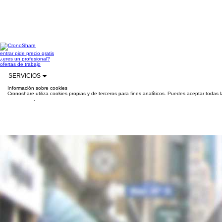
entrar
pide precio gratis
¿eres un profesional?
ofertas de trabajo
SERVICIOS
Información sobre cookies
Cronoshare utiliza cookies propias y de terceros para fines analíticos. Puedes aceptar todas 
información
.