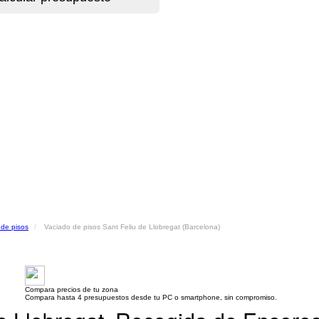
 de pisos
Vaciado de pisos Sant Feliu de Llobregat (Barcelona)
Compara precios de tu zona
Compara hasta 4 presupuestos desde tu PC o smartphone, sin compromiso.