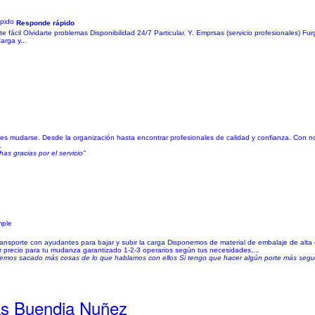
Responde rápido
ácil Olvidarte problemas Disponibilidad 24/7 Particular. Y. Emprsas (servicio profesionales) Fur
rga y...
s mudarse. Desde la organización hasta encontrar profesionales de calidad y confianza. Con n
.
as gracias por el servicio"
mple
ransporte con ayudantes para bajar y subir la carga Disponemos de material de embalaje de alta 
or precio para tu mudanza garantizado 1-2-3 operarios según tus necesidades,...
mos sacado más cosas de lo que hablamos con ellos Si tengo que hacer algún porte más seguir
as Buendia Nuñez