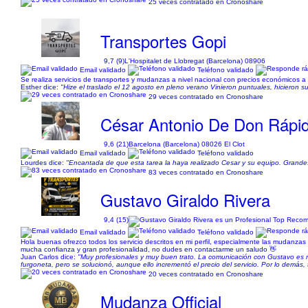
25 veces contratado en Cronoshare
Transportes Gopi
9,7 (9)
L'Hospitalet de Llobregat (Barcelona) 08906
Email validado
Teléfono validado
Se realiza servicios de transportes y mudanzas a nivel nacional con precios económicos a p
Esther dice:
"Hize el traslado el 12 agosto en pleno verano Vinieron puntuales, hicieron s
29 veces contratado en Cronoshare
César Antonio De Don Rápi
9,6 (21)
Barcelona (Barcelona) 08026 El Clot
Email validado
Teléfono validado
Lourdes dice:
"Encantada de que esta tarea la haya realizado Cesar y su equipo. Grandes p
83 veces contratado en Cronoshare
Gustavo Giraldo Rivera
9,4 (15)
Email validado
Teléfono validado
Hola buenas ofrezco todos los servicio descritos en mi perfil, especialmente las mudanza
mucha confianza y gran profesionalidad, no dudes en contactarme un saludo 👋
Juan Carlos dice:
"Muy profesionales y muy buen trato. La comunicación con Gustavo es mu
furgoneta, pero se solucionó, aunque ello incrementó el precio del servicio. Por lo demá
20 veces contratado en Cronoshare
Mudanza Official