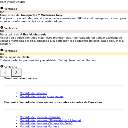
clara y trato cordial
Verificada
MA
Maite opina de
Transportes Y Mudanzas Tony
:
Fué para un vaciado de piso, el precio me lo aumentaron 50€ más del presupuesto inicial, pero
a pesar de ello, fueron rápidos y colaboradores.
Verificada
NÚ
Núria opina de
A Ese Multiserveis
:
Angel y su equipo son unos magníficos profesionales, han realizado un trabajo excelentede
vaciado y limpieza del piso, cuidando a la perfección los pequeños detalles. Sabe escuchar al
cliente y...
Verificada
DA
Daniel opina de
Dante
:
Trabajo perfecto, puntualidad y amabilidad. Trabajo bien hecho. Gracias!
Verificada
Servicios relacionados
Vaciado de trasteros
Vaciado de oficinas y despachos
Encuentra Vaciado de pisos en las principales ciudades de Barcelona
Vaciado de pisos en Badalona
Vaciado de pisos en L'Hospitalet de Llobregat
Vaciado de pisos en Vilanova i la Geltrú
Vaciado de pisos en Manresa