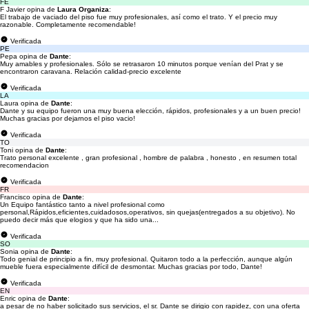
FE
F Javier opina de
Laura Organiza
:
El trabajo de vaciado del piso fue muy profesionales, así como el trato. Y el precio muy
razonable. Completamente recomendable!
Verificada
PE
Pepa opina de
Dante
:
Muy amables y profesionales. Sólo se retrasaron 10 minutos porque venían del Prat y se
encontraron caravana. Relación calidad-precio excelente
Verificada
LA
Laura opina de
Dante
:
Dante y su equipo fueron una muy buena elección, rápidos, profesionales y a un buen precio!
Muchas gracias por dejarnos el piso vacio!
Verificada
TO
Toni opina de
Dante
:
Trato personal excelente , gran profesional , hombre de palabra , honesto , en resumen total
recomendacion
Verificada
FR
Francisco opina de
Dante
:
Un Equipo fantástico tanto a nivel profesional como
personal,Rápidos,eficientes,cuidadosos,operativos, sin quejas(entregados a su objetivo). No
puedo decir más que elogios y que ha sido una...
Verificada
SO
Sonia opina de
Dante
:
Todo genial de principio a fin, muy profesional. Quitaron todo a la perfección, aunque algún
mueble fuera especialmente difícil de desmontar. Muchas gracias por todo, Dante!
Verificada
EN
Enric opina de
Dante
:
a pesar de no haber solicitado sus servicios, el sr. Dante se dirigio con rapidez, con una oferta