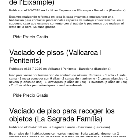
de l'Eixample)
Publicado el 2-5-2018 en La Nova Esquerra de l'Eixample - Barcelona (Barcelona)
Estamos realizando reformas en toda la casa y vamos a empezar por una
habitación para contactar profesionales capaces de trabajar correctamente, en el
supuesto caso que estemos contento con el trabajo le pediremos que realicen el
resto de la obra. Muchas gracias,
Pide Precio Gratis
Vaciado de pisos (Vallcarca i
Penitents)
Publicado el 28-7-2020 en Vallcarca i Penitents - Barcelona (Barcelona)
Piso para vaciar por terminación de contrato de alquiler. Contiene: - 1 sofá - 1 sofá
cama - 1 mesa comedor con 6 sillas - 2 camas de matrimonio - 2 camas infantiles - 1
nevera (5 años de uso) - 1 lavavajillas (5 años de uso) - 1 lavadora (5 años de uso)
- 2 o 3 muebles pequeños/aparadores/cómodas/etc
Pide Precio Gratis
Vaciado de piso para recoger los
objetos (La Sagrada Família)
Publicado el 25-4-2023 en La Sagrada Família - Barcelona (Barcelona)
Es un piso de 4 habitaciones con varios muebles. Seria vaciarlo, desmontar 2
armarios (uno grande de 3m y hasta el techo). No me interesa quedarme con nada,