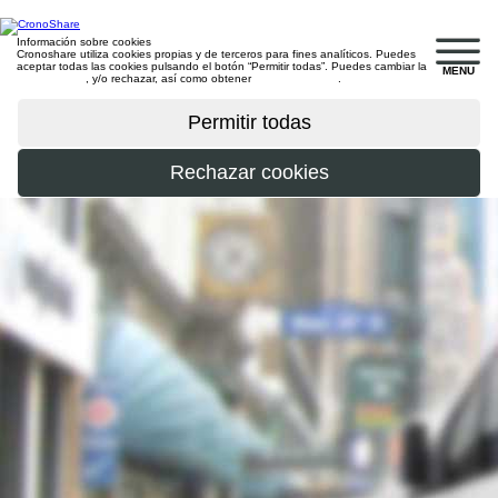
Información sobre cookies
Cronoshare utiliza cookies propias y de terceros para fines analíticos. Puedes
aceptar todas las cookies pulsando el botón “Permitir todas”. Puedes cambiar la
MENU
configuración
, y/o rechazar, así como obtener
más información
.