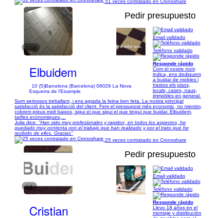
51 veces contratado en Cronoshare
Pedir presupuesto
Email validado
1/22
Teléfono validado
Responde rápido
Elbuidem
Com el nostre nom
indica, ens dediquem
a buidar de mobles i
trastos els pisos,
10 (5)
Barcelona (Barcelona) 08029 La Nova
locals, cases, naus,
Esquerra de l'Eixample
immobles en general.
Som seriossos treballant, i ens agrada la feina ben feta. La nostra principal
satisfacció és la satisfacció del client. Fem el pressupost més economic, no mentim,
cobrem preus molt baixos, sigui el que sigui el que tingui que buidar. Elbuidem,
tarifes economiques,...
Julia dice:
"Han sido muy profesionales y rapidos, en todos los aspectos, he
quedado muy contenta con el trabajo que han realizado y por el trato que he
recibido de ellos. Gracias"
25 veces contratado en Cronoshare
Pedir presupuesto
Email validado
1/1
Teléfono validado
Responde rápido
Cristian
Llevo 18 años en el
montaje y distribución