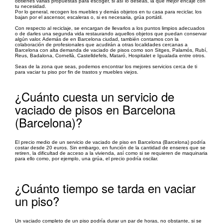
obtienes varias propuestas para escoger, si así lo deseas, la que mejor encaje con
tu necesidad.
Por lo general, recogen los muebles y demás objetos en tu casa para reciclar, los
bajan por el ascensor, escaleras o, si es necesaria, grúa portátil.
Con respecto al reciclaje, se encargan de llevarlos a los puntos limpios adecuados
o de darles una segunda vida restaurando aquellos objetos que puedan conservar
algún valor. Además de en Barcelona ciudad, también contamos con la
colaboración de profesionales que acudirán a otras localidades cercanas a
Barcelona con alta demanda de vaciado de pisos como son Sitges, Palamós, Rubí,
Reus, Badalona, Cornellà, Castelldefels, Mataró, Hospitalet e Igualada entre otros.
Seas de la zona que seas, podemos encontrar los mejores servicios cerca de ti
para vaciar tu piso por fin de trastos y muebles viejos.
¿Cuánto cuesta un servicio de
vaciado de pisos en Barcelona
(Barcelona)?
El precio medio de un servicio de vaciado de piso en Barcelona (Barcelona) podría
costar desde 20 euros. Sin embargo, en función de la cantidad de enseres que se
retiren, la dificultad de acceso a la vivienda, así como si se requieren de maquinaria
para ello como, por ejemplo, una grúa, el precio podría oscilar.
¿Cuánto tiempo se tarda en vaciar
un piso?
Un vaciado completo de un piso podría durar un par de horas, no obstante, si se