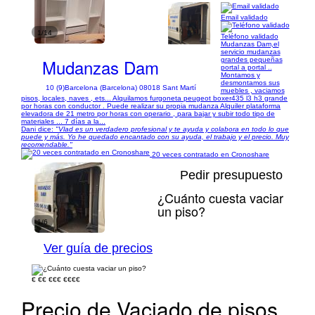
Email validado
1/14
Teléfono validado
Mudanzas Dam,el
servicio mudanzas
Mudanzas Dam
grandes pequeñas
portal a portal ..
Montamos y
desmontamos sus
10 (9)
Barcelona (Barcelona) 08018 Sant Martí
muebles , vaciamos
pisos, locales, naves , ets... Alquilamos furgoneta peugeot boxer435 l3 h3 grande
por horas con conductor . Puede realizar su propia mudanza Alquiler plataforma
elevadora de 21 metro por horas con operario , para bajar y subir todo tipo de
materiales ... 7 días a la...
Dani dice:
"Vlad es un verdadero profesional y te ayuda y colabora en todo lo que
puede y más. Yo he quedado encantado con su ayuda, el trabajo y el precio. Muy
recomendable."
20 veces contratado en Cronoshare
Pedir presupuesto
¿Cuánto cuesta vaciar
un piso?
1/6
Ver guía de precios
€
€€
€€€
€€€€
Precio de Vaciado de pisos