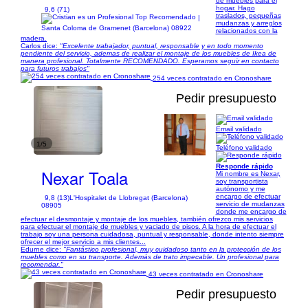
de muebles para el
hogar. Hago
9,6 (71)
traslados, pequeñas
|
mudanzas y arreglos
Santa Coloma de Gramenet (Barcelona) 08922
relacionados con la
madera.
Carlos dice:
"Excelente trabajador, puntual, responsable y en todo momento
pendiente del servicio, ademas de realizar el montaje de los muebles de Ikea de
manera profesional. Totalmente RECOMENDADO. Esperamos seguir en contacto
para futuros trabajos"
254 veces contratado en Cronoshare
Pedir presupuesto
Email validado
1/5
Teléfono validado
Responde rápido
Nexar Toala
Mi nombre es Nexar,
soy transportista
autónomo y me
encargo de efectuar
9,8 (13)
L'Hospitalet de Llobregat (Barcelona)
servicio de mudanzas
08905
donde me encargo de
efectuar el desmontaje y montaje de los muebles, también ofrezco mis servicios
para efectuar el montaje de muebles y vaciado de pisos. A la hora de efectuar el
trabajo soy una persona cuidadosa, puntual y responsable, donde intento siempre
ofrecer el mejor servicio a mis clientes...
Edurne dice:
"Fantástico profesional, muy cuidadoso tanto en la protección de los
muebles como en su transporte. Además de trato impecable. Un profesional para
recomendar."
43 veces contratado en Cronoshare
Pedir presupuesto