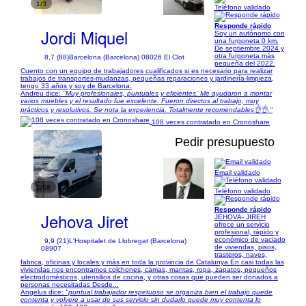
1/3
Teléfono validado
Responde rápido
Jordi Miquel
Soy un autónomo con
una furgoneta 0 km.
De septiembre 2024 y
otra furgoneta más
8,7 (88)
Barcelona (Barcelona) 08026 El Clot
pequeña del 2022.
Cuento con un equipo de trabajadores cualificados si es necesario para realizar
trabajos de transportes-mudanzas, pequeñas reparaciones y jardinería-limpieza,
tengo 33 años y soy de Barcelona.
Andreu dice:
"Muy profesionales, puntuales y eficientes. Me ayudaron a montar
varios muebles y el resultado fue excelente. Fueron directos al trabajo, muy
prácticos y resolutivos. Se nota la experiencia. Totalmente recomendables👌👌."
108 veces contratado en Cronoshare
Pedir presupuesto
Email validado
1/58
Teléfono validado
Responde rápido
Jehova Jiret
JEHOVA- JIREH
ofrece un servicio
profesional, rápido y
económico de vaciado
9,9 (21)
L'Hospitalet de Llobregat (Barcelona)
de viviendas, pisos,
08907
trasteros, naves,
fabrica, oficinas y locales y más en toda la provincia de Catalunya En casi todas las
viviendas nos encontramos colchones, camas, mantas, ropa, zapatos, pequeños
electrodomésticos, utensilios de cocina, y otras cosas que pueden ser donados a
personas necesitadas Desde...
Angelus dice:
"puntual trabajador respetuoso se organiza bien el trabajo quede
contenta y volvere a usar de sus servicio sin dudarlo quede muy contenta lo