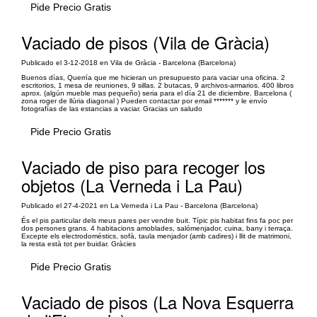
Pide Precio Gratis
Vaciado de pisos (Vila de Gràcia)
Publicado el 3-12-2018 en Vila de Gràcia - Barcelona (Barcelona)
Buenos días, Querría que me hicieran un presupuesto para vaciar una oficina. 2
escritorios, 1 mesa de reuniones, 9 sillas. 2 butacas, 9 archivos-armarios. 400 libros
aprox. (algún mueble mas pequeño) seria para el día 21 de diciembre. Barcelona (
zona roger de llúria diagonal ) Pueden contactar por email ******* y le envío
fotografías de las estancias a vaciar. Gracias un saludo
Pide Precio Gratis
Vaciado de piso para recoger los
objetos (La Verneda i La Pau)
Publicado el 27-4-2021 en La Verneda i La Pau - Barcelona (Barcelona)
És el pis particular dels meus pares per vendre buit. Típic pis habitat fins fa poc per
dos persones grans. 4 habitacions amoblades, salómenjador, cuina, bany i terraça.
Excepte els electrodoméstics, sofà, taula menjador (amb cadires) i llit de matrimoni,
la resta està tot per buidar. Gràcies
Pide Precio Gratis
Vaciado de pisos (La Nova Esquerra