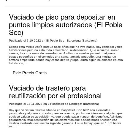
Vaciado de piso para depositar en
puntos limpios autorizados (El Poble
Sec)
Publicado el 7-10-2022 en El Poble Sec - Barcelona (Barcelona)
El piso está medio vacío porque hace años que no vive nadie. Hay comedor y tres
habitaciones pero no está todo amueblado, ni decoración. Que recuerde, más o
menos, hay una mesa de comedor con 4 sillas, un mueble pequeño, algunos
trastos pequeños en el comedor, una cama, armario pequeño, una mesita, un
armario empotrado donde hay cosas dentro y ropa, quizá algún mueblecito en otra
habitación,...
Pide Precio Gratis
Vaciado de trastero para
reutilización por el profesional
Publicado el 22-11-2023 en L'Hospitalet de Llobregat (Barcelona)
Hay que vaciar un trastero situado en hospitalet. Son 6m2 con elementos
personales y algunos con valor para su reventa, por lo que interesaría alguien que
pudiese valorar su adquisición ya que puede sacar margen de beneficio. Asimismo
garantizar la total destrucción de los elementos que decidiéramos tuviesen ese
destino mediante documento legal de garantía. Es un trabajo que en 1 ó 2 horas
se...