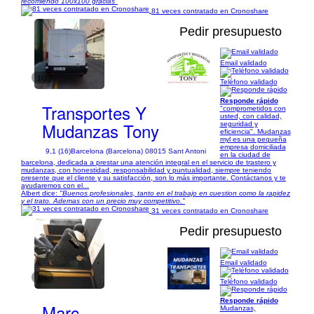
recomiendo 100x100 gracias"
81 veces contratado en Cronoshare
Pedir presupuesto
Email validado
1/2
Teléfono validado
Responde rápido
Transportes Y
"comprometidos con
usted, con calidad,
Mudanzas Tony
seguridad y
eficiencia". Mudanzas
myl es una pequeña
empresa domiciliada
9,1 (16)
Barcelona (Barcelona) 08015 Sant Antoni
en la ciudad de
barcelona, dedicada a prestar una atención integral en el servicio de trastero y
mudanzas, con honestidad, responsabilidad y puntualidad, siempre teniendo
presente que el cliente y su satisfacción, son lo más importante. Contáctanos y te
ayudaremos con el...
Albert dice:
"Buenos profesionales, tanto en el trabajo en cuestion como la rapidez
y el trato. Ademas con un precio muy competitivo."
31 veces contratado en Cronoshare
Pedir presupuesto
Email validado
1/9
Teléfono validado
Responde rápido
Marc
Mudanzas,