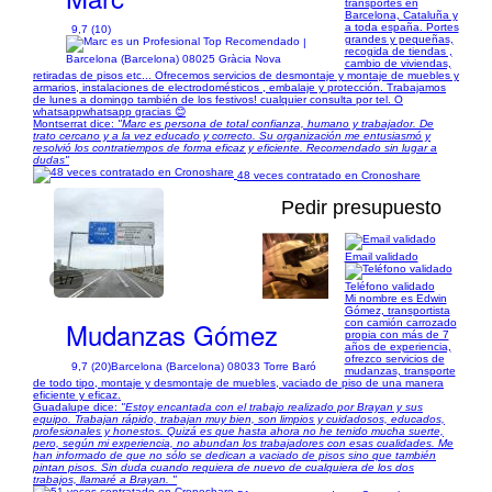
transportes en
Barcelona, Cataluña y
a toda españa. Portes
9,7 (10)
grandes y pequeñas,
|
recogida de tiendas ,
Barcelona (Barcelona) 08025 Gràcia Nova
cambio de viviendas,
retiradas de pisos etc... Ofrecemos servicios de desmontaje y montaje de muebles y
armarios, instalaciones de electrodomésticos , embalaje y protección. Trabajamos
de lunes a domingo también de los festivos! cualquier consulta por tel. O
whatsappwhatsapp gracias 😊
Montserrat dice:
"Marc es persona de total confianza, humano y trabajador. De
trato cercano y a la vez educado y correcto. Su organización me entusiasmó y
resolvió los contratiempos de forma eficaz y eficiente. Recomendado sin lugar a
dudas"
48 veces contratado en Cronoshare
Pedir presupuesto
Email validado
1/7
Teléfono validado
Mi nombre es Edwin
Gómez, transportista
Mudanzas Gómez
con camión carrozado
propia con más de 7
años de experiencia,
ofrezco servicios de
9,7 (20)
Barcelona (Barcelona) 08033 Torre Baró
mudanzas, transporte
de todo tipo, montaje y desmontaje de muebles, vaciado de piso de una manera
eficiente y eficaz.
Guadalupe dice:
"Estoy encantada con el trabajo realizado por Brayan y sus
equipo. Trabajan rápido, trabajan muy bien, son limpios y cuidadosos, educados,
profesionales y honestos. Quizá es que hasta ahora no he tenido mucha suerte,
pero, según mi experiencia, no abundan los trabajadores con esas cualidades. Me
han informado de que no sólo se dedican a vaciado de pisos sino que también
pintan pisos. Sin duda cuando requiera de nuevo de cualquiera de los dos
trabajos, llamaré a Brayan. "