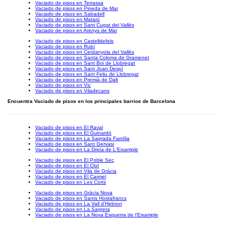
Vaciado de pisos en Terrassa
Vaciado de pisos en Pineda de Mar
Vaciado de pisos en Sabadell
Vaciado de pisos en Mataró
Vaciado de pisos en Sant Cugat del Vallès
Vaciado de pisos en Arenys de Mar
Vaciado de pisos en Castelldefels
Vaciado de pisos en Rubí
Vaciado de pisos en Cerdanyola del Vallès
Vaciado de pisos en Santa Coloma de Gramenet
Vaciado de pisos en Sant Boi de Llobregat
Vaciado de pisos en Sant Joan Despí
Vaciado de pisos en Sant Feliu de Llobregat
Vaciado de pisos en Premià de Dalt
Vaciado de pisos en Vic
Vaciado de pisos en Viladecans
Encuentra Vaciado de pisos en los principales barrios de Barcelona
Vaciado de pisos en El Raval
Vaciado de pisos en El Guinardó
Vaciado de pisos en La Sagrada Família
Vaciado de pisos en Sant Gervasi
Vaciado de pisos en La Dreta de L'Eixample
Vaciado de pisos en El Poble Sec
Vaciado de pisos en El Clot
Vaciado de pisos en Vila de Gràcia
Vaciado de pisos en El Carmel
Vaciado de pisos en Les Corts
Vaciado de pisos en Gràcia Nova
Vaciado de pisos en Sants Hostafrancs
Vaciado de pisos en La Vall d’Hebron
Vaciado de pisos en La Sagrera
Vaciado de pisos en La Nova Esquerra de l'Eixample