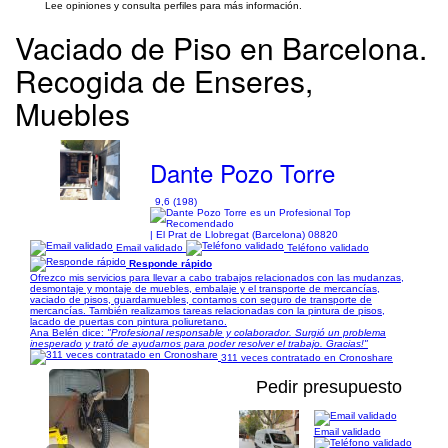
Lee opiniones y consulta perfiles para más información.
Vaciado de Piso en Barcelona.
Recogida de Enseres,
Muebles
Dante Pozo Torre
9,6 (198)
| El Prat de Llobregat (Barcelona) 08820
Email validado
Teléfono validado
Responde rápido
Ofrezco mis servicios para llevar a cabo trabajos relacionados con las mudanzas,
desmontaje y montaje de muebles, embalaje y el transporte de mercancías,
vaciado de pisos, guardamuebles, contamos con seguro de transporte de
mercancías. También realizamos tareas relacionadas con la pintura de pisos,
lacado de puertas con pintura poliuretano.
Ana Belén dice:
"Profesional responsable y colaborador. Surgió un problema
inesperado y trató de ayudarnos para poder resolver el trabajo. Gracias!"
311 veces contratado en Cronoshare
Pedir presupuesto
Email validado