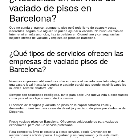
vaciado de pisos en
Barcelona?
Que no cunda el pánico, aunque tu piso esté todo lleno de trastos y cosas
inservibles, seguro que alguien te puede ayudar a vaciarlo. No busques más en
Internet ni en más anuncios, haz tu petición en Cronoshare y conseguirás las
mejores ofertas de vaciado y limpieza de pisos de Barcelona.
¿Qué tipos de servicios ofrecen las
empresas de vaciado pisos de
Barcelona?
Nuestras empresas colaboradoras ofrecen desde el vaciado completo integral de
una casa o local, hasta la recogida o vaciado parcial que puede incluir llevarse los
muebles, llevarse chatarra, etc.
Siempre son soluciones ecológicas, tanto para darle una nueva vida a esos trastos
como para el reciclaje correcto de los mismos.
El servicio de recogida y vaciado de pisos en la capital catalana es muy
demandado, también para casos de desalojo y vaciado de pisos por síndrome de
Diógenes.
Precio vaciado pisos en Barcelona: Ofrecemos colaboradores para vaciados
económicos, pero con un servicio profesional.
Para conocer cuánto te costaría a ti este servicio, desde Cronoshare te
recomendamos solicitar precio. Es gratuito y sin compromiso, y de este modo