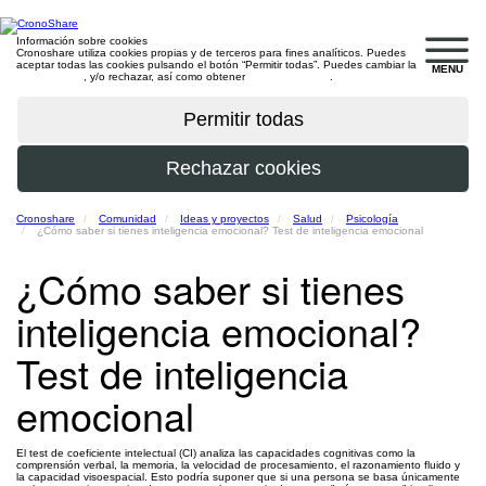
Información sobre cookies
Cronoshare utiliza cookies propias y de terceros para fines analíticos. Puedes
aceptar todas las cookies pulsando el botón “Permitir todas”. Puedes cambiar la
MENU
configuración
, y/o rechazar, así como obtener
más información
.
Cronoshare
Comunidad
Ideas y proyectos
Salud
Psicología
¿Cómo saber si tienes inteligencia emocional? Test de inteligencia emocional
¿Cómo saber si tienes
inteligencia emocional?
Test de inteligencia
emocional
El test de coeficiente intelectual (CI) analiza las capacidades cognitivas como la
comprensión verbal, la memoria, la velocidad de procesamiento, el razonamiento fluido y
la capacidad visoespacial. Esto podría suponer que si una persona se basa únicamente