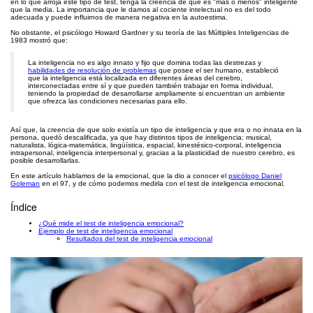
en lo que arroja este tipo de test, tenga la creencia de que es "más o menos" inteligente
que la media. La importancia que le damos al cociente intelectual no es del todo
adecuada y puede influirnos de manera negativa en la autoestima.
No obstante, el psicólogo Howard Gardner y su teoría de las Múltiples Inteligencias de
1983 mostró que:
La inteligencia no es algo innato y fijo que domina todas las destrezas y
habilidades de resolución de problemas
que posee el ser humano, estableció
que la inteligencia está localizada en diferentes áreas del cerebro,
interconectadas entre sí y que pueden también trabajar en forma individual,
teniendo la propiedad de desarrollarse ampliamente si encuentran un ambiente
que ofrezca las condiciones necesarias para ello.
Así que, la creencia de que solo existía un tipo de inteligencia y que era o no innata en la
persona, quedó descalificada, ya que hay distintos tipos de inteligencia: musical,
naturalista, lógica-matemática, lingüística, espacial, kinestésico-corporal, inteligencia
intrapersonal, inteligencia interpersonal y, gracias a la plasticidad de nuestro cerebro, es
posible desarrollarlas.
En este artículo hablamos de la emocional, que la dio a conocer el
psicólogo Daniel
Goleman
en el 97, y de cómo podemos medirla con el test de inteligencia emocional.
Índice
¿Qué mide el test de inteligencia emocional?
Ejemplo de test de inteligencia emocional
Resultados del test de inteligencia emocional