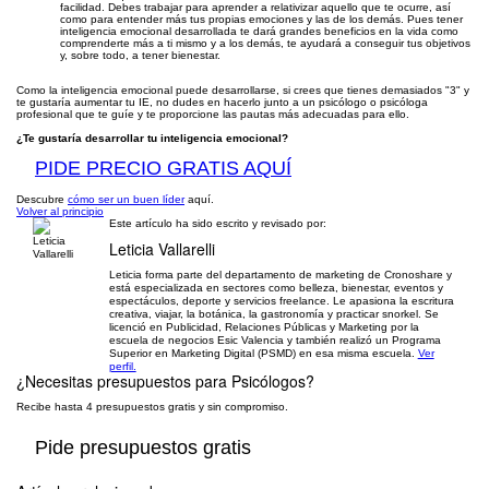
facilidad. Debes trabajar para aprender a relativizar aquello que te ocurre, así
como para entender más tus propias emociones y las de los demás. Pues tener
inteligencia emocional desarrollada te dará grandes beneficios en la vida como
comprenderte más a ti mismo y a los demás, te ayudará a conseguir tus objetivos
y, sobre todo, a tener bienestar.
Como la inteligencia emocional puede desarrollarse, si crees que tienes demasiados "3" y
te gustaría aumentar tu IE, no dudes en hacerlo junto a un psicólogo o psicóloga
profesional que te guíe y te proporcione las pautas más adecuadas para ello.
¿Te gustaría desarrollar tu inteligencia emocional?
PIDE PRECIO GRATIS AQUÍ
Descubre
cómo ser un buen líder
aquí.
Volver al principio
Este artículo ha sido escrito y revisado por:
Leticia Vallarelli
Leticia forma parte del departamento de marketing de Cronoshare y
está especializada en sectores como belleza, bienestar, eventos y
espectáculos, deporte y servicios freelance. Le apasiona la escritura
creativa, viajar, la botánica, la gastronomía y practicar snorkel. Se
licenció en Publicidad, Relaciones Públicas y Marketing por la
escuela de negocios Esic Valencia y también realizó un Programa
Superior en Marketing Digital (PSMD) en esa misma escuela.
Ver
perfil.
¿Necesitas presupuestos para
Psicólogos
?
Recibe hasta 4 presupuestos gratis y sin compromiso.
Pide presupuestos gratis