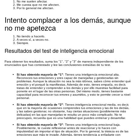
No me suelen afectar.
Me cuesta que no me afecten.
Por lo general me afectan.
Intento complacer a los demás, aunque
no me apetezca
No tiendo a hacerlo.
A veces sí, a veces no.
Siempre.
Resultados del test de inteligencia emocional
Para obtener los resultados, suma los "1", "2" y "3" de manera independiente de los
enunciados que has contestado y lee las conclusiones extraídas de tu test.
Si has obtenido mayoría de "1"
: Tienes una inteligencia emocional alta.
Reconoces tus emociones y eres capaz de manejarlas y gestionarlas sin
problemas. Aunque la situación no sea la más idónea, sabes cómo entender qué
emoción y el porqué la manifiestas. Además de esto, tienes empatía, es decir,
tratas de entender y comprender a los demás y por ello muestras facilidad para
ponerte en el lugar de las otras personas. Del mismo modo, tienes bastante
capacidad para reconocer tus errores y asumirlos, y esto te permite crecer a nivel
personal.
Si has obtenido mayoría de "2"
: Tienes inteligencia emocional media, es decir,
que en la mayoría de ocasiones comprendes tus emociones y las de los demás,
y las sabes gestionar, no obstante, hay ciertas situaciones (posiblemente más
delicadas) en las que manejarlas te resulta un poco más complicado. No te
preocupes, recuerda que es una habilidad que puedes entrenar y desarrollar.
Si has obtenido mayoría de "3"
: Tienes una inteligencia emocional baja.
Posiblemente, te cueste reflexionar antes de reaccionar y lo haces con
impulsividad sin importar el tipo de situación. Por lo general, la tristeza es de las
emociones que más te invade. Además, tienes tendencia a enfadarte con