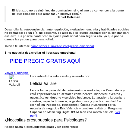
El liderazgo no es sinónimo de dominación, sino el arte de convencer a la gente
de que colabore para alcanzar un objetivo común.
Daniel Goleman
Desarrollar la autoconciencia, autorregulación, motivación, empatía y habilidades sociales
no es trabajo de un día, no obstante, es algo que se puede alcanzar con la constancia y
esfuerzo. Es posible contar con la ayuda profesional para llegar a ello, ya que podría
darnos las pautas para desarrollarlo.
Tal vez te interese
cómo saber el nivel de inteligencia emocional
.
Si te gustaría desarrollar el liderazgo emocional
PIDE PRECIO GRATIS AQUÍ
Volver al principio
Este artículo ha sido escrito y revisado por:
Leticia Vallarelli
Leticia forma parte del departamento de marketing de Cronoshare y
está especializada en sectores como belleza, bienestar, eventos y
espectáculos, deporte y servicios freelance. Le apasiona la escritura
creativa, viajar, la botánica, la gastronomía y practicar snorkel. Se
licenció en Publicidad, Relaciones Públicas y Marketing por la
escuela de negocios Esic Valencia y también realizó un Programa
Superior en Marketing Digital (PSMD) en esa misma escuela.
Ver
perfil.
¿Necesitas presupuestos para
Psicólogos
?
Recibe hasta 4 presupuestos gratis y sin compromiso.