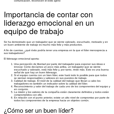
comunicación, reconocen el éxito ajeno
Importancia de contar con
liderazgo emocional en un
equipo de trabajo
Se ha demostrado que un trabajador que se siente valorado, escuchado, motivado y en
un buen ambiente de trabajo es mucho más feliz y más productivo.
A fin de cuentas, ¿qué éxito podría tener una empresa en la que el líder menosprecia a
sus trabajadores?
El liderazgo emocional aporta:
Una percepción de libertad por parte del trabajador para exponer sus ideas e
innovar. Como decíamos un poco más arriba, un trabajador que se siente
escuchado y valorado, está más feliz y, por tanto, rinde más. Esto es una buena
señal de que hay un buen liderazgo.
Si el equipo cuenta con un bien líder, este hará todo lo posible para que todos
se sientan responsables y valiosos en sus puestos de trabajo.
Calidad de trabajo. El nivel de la calidad del trabajo que llevan a cabo los
trabajadores es también un indicador sobre la calidad del líder.
Reconocimiento y valor del trabajo de cada uno de los componentes del equipo y
en conjunto.
La misión y los valores de la compañía están claramente definidos y todos están
comprometidos con ello.
En relación con el punto anterior, existe un alto nivel de compromiso por parte de
todos los componentes de la empresa hacia un objetivo común.
¿Cómo ser un buen líder?