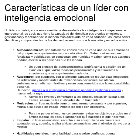
Características de un líder con
inteligencia emocional
Un líder con inteligencia emocional tiene desarrolladas las inteligencias intrapersonal e
interpersonal, es decir, que tiene la capacidad de identificar sus propias emociones,
gestionarlas y reaccionar de la manera más adecuada en cada situación, así como saber
identificar y comprender las de los demás haciendo uso de la empatía y escucha activa.
Autoconocimiento
: son totalmente conscientes de cada una de sus emociones,
del por qué las experimentas según cada situación. Saben cuáles son sus
fortalezas y debilidades, se comportan con humildad y saben cómo sus acciones
podrían afectar a las personas que les rodean.
Un buen ejercicio de autoconocimiento podría ser la redacción de un
diario en el que volcar todos los pensamientos y sentimientos o
emociones que se experimentan cada día.
Autocontrol
: por supuesto, son totalmente capaces de regular esas emociones,
de reflexionar y meditar antes de tomar ciertas decisiones. No atacan
verbalmente a nadie, son flexibles y están comprometidos con la responsabilidad
personal.
De hecho,
gracias a la inteligencia emocional podemos gestionar el estrés
y
mantenerlo a raya.
Admitir los errores y enfrentarse a las consecuencias sin culpar a los
demás, es una de las cualidades de un buen líder.
Motivación
: un líder motivado tiene un rendimiento constante y, por supuesto,
motiva a su equipo de trabajo. Afronta los retos con optimismo.
Para no perder el foco, es conveniente revisar los objetivos propios en el
ámbito laboral, es decir, examinar por qué hacemos lo que hacemos.
Empatía
: un líder es empático, escucha a su equipo, tiene en cuenta sus
aportaciones y, además, realiza críticas constructivas con el objetivo de ayudar a
mejorar.
Habilidades sociales
: mayor facilidad para resolver conflictos, buena