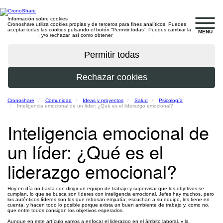
Información sobre cookies
Cronoshare utiliza cookies propias y de terceros para fines analíticos. Puedes
aceptar todas las cookies pulsando el botón “Permitir todas”. Puedes cambiar la
MENU
configuración
, y/o rechazar, así como obtener
más información
.
Cronoshare
Comunidad
Ideas y proyectos
Salud
Psicología
Inteligencia emocional de un líder: ¿Qué es el liderazgo emocional?
Inteligencia emocional de
un líder: ¿Qué es el
liderazgo emocional?
Hoy en día no basta con dirigir un equipo de trabajo y supervisar que los objetivos se
cumplan, lo que se busca son líderes con inteligencia emocional. Jefes hay muchos, pero
los auténticos líderes son los que rebosan empatía, escuchan a su equipo, les tiene en
cuenta, y hacen todo lo posible porque exista un buen ambiente de trabajo y, como no,
que entre todos consigan los objetivos esperados.
Aunque en este artículo vamos a enfocar el liderazgo en el ámbito laboral, y la