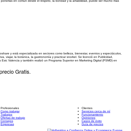
o, y ponerlas en común desde el respeto, la bondad y la amabilidad, puede ser mucho más
.
oshare y está especializada en sectores como belleza, bienestar, eventos y espectáculos,
iva, viajar, la botánica, la gastronomía y practicar snorkel. Se licenció en Publicidad,
s Esic Valencia y también realizó un Programa Superior en Marketing Digital (PSMD) en
precio Gratis.
Profesionales
Clientes
Como trabajar
Servicios cerca de mí
Trabajos
Funcionamiento
Ofertas de trabajo
Opiniones
Consejos
Casos de éxito
Empresas
Guía de precios