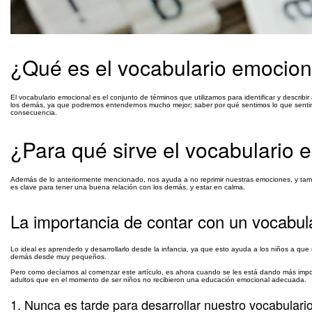
¿Qué es el vocabulario emocion
El vocabulario emocional es el conjunto de términos que utilizamos para identificar y descr
los demás, ya que podremos entendernos mucho mejor; saber por qué sentimos lo que senti
consecuencia.
¿Para qué sirve el vocabulario 
Además de lo anteriormente mencionado, nos ayuda a no reprimir nuestras emociones, y tam
es clave para tener una buena relación con los demás, y estar en calma.
La importancia de contar con un vocabul
Lo ideal es aprenderlo y desarrollarlo desde la infancia, ya que esto ayuda a los niños a qu
demás desde muy pequeños.
Pero como decíamos al comenzar este artículo, es ahora cuando se les está dando más import
adultos que en el momento de ser niños no recibieron una educación emocional adecuada.
1. Nunca es tarde para desarrollar nuestro vocabulari