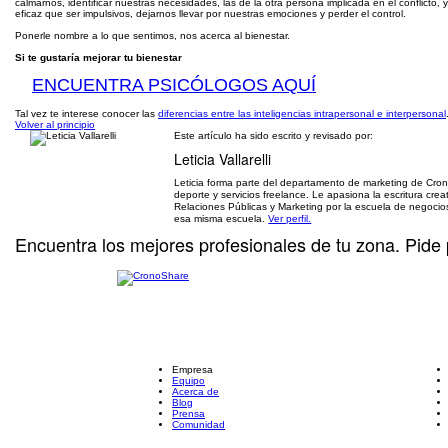
calmarnos, identificar nuestras necesidades, las de la otra persona implicada en el conflict
eficaz que ser impulsivos, dejarnos llevar por nuestras emociones y perder el control.
Ponerle nombre a lo que sentimos, nos acerca al bienestar.
Si te gustaría mejorar tu bienestar
ENCUENTRA PSICÓLOGOS AQUÍ
Tal vez te interese conocer las
diferencias entre las inteligencias intrapersonal e interpersonal
Volver al principio
Este artículo ha sido escrito y revisado por:
Leticia Vallarelli
Leticia forma parte del departamento de marketing de Cron
deporte y servicios freelance. Le apasiona la escritura creat
Relaciones Públicas y Marketing por la escuela de negocio
esa misma escuela.
Ver perfil.
Encuentra los mejores profesionales de tu zona. Pide 
Empresa
Equipo
Acerca de
Blog
Prensa
Comunidad