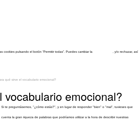
las cookies pulsando el botón “Permitir todas”. Puedes cambiar la
configuración
, y/o rechazar, a
ra qué sirve el vocabulario emocional?
l vocabulario emocional?
. Si te preguntásemos, "¿cómo estás?", y en lugar de responder "bien" o "mal", tuvieses que
cuenta la gran riqueza de palabras que podríamos utilizar a la hora de describir nuestras