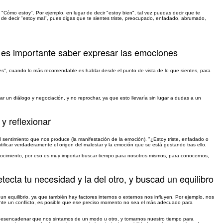
 "Cómo estoy". Por ejemplo, en lugar de decir "estoy bien", tal vez puedas decir que te
ar de decir "estoy mal", pues digas que te sientes triste, preocupado, enfadado, abrumado,
 es importante saber expresar las emociones
s", cuando lo más recomendable es hablar desde el punto de vista de lo que sientes, para
 un diálogo y negociación, y no reprochar, ya que esto llevaría sin lugar a dudas a un
y reflexionar
l sentimiento que nos produce (la manifestación de la emoción). "¿Estoy triste, enfadado o
tificar verdaderamente el origen del malestar y la emoción que se está gestando tras ello.
conocimiento, por eso es muy importar buscar tiempo para nosotros mismos, para conocernos,
etecta tu necesidad y la del otro, y buscad un equilibro
n equilibrio, ya que también hay factores internos o externos nos influyen. Por ejemplo, nos
ante un conflicto, es posible que ese preciso momento no sea el más adecuado para
o desencadenar que nos sintamos de un modo u otro, y tomarnos nuestro tiempo para