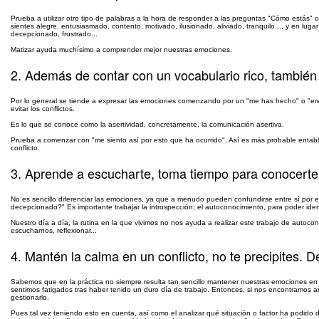
Prueba a utilizar otro tipo de palabras a la hora de responder a las preguntas "Cómo estás" o
sientes alegre, entusiasmado, contento, motivado, ilusionado, aliviado, tranquilo..., y en lug
decepcionado, frustrado...
Matizar ayuda muchísimo a comprender mejor nuestras emociones.
2. Además de contar con un vocabulario rico, también
Por lo general se tiende a expresar las emociones comenzando por un "me has hecho" o "ere
evitar los conflictos.
Es lo que se conoce como la asertividad, concretamente, la comunicación asertiva.
Prueba a comenzar con "me siento así por esto que ha ocurrido". Así es más probable entablar
conflicto.
3. Aprende a escucharte, toma tiempo para conocerte 
No es sencillo diferenciar las emociones, ya que a menudo pueden confundirse entre sí por e
decepcionado?" Es importante trabajar la introspección; el autoconocimiento, para poder iden
Nuestro día a día, la rutina en la que vivimos no nos ayuda a realizar este trabajo de auto
escucharnos, reflexionar...
4. Mantén la calma en un conflicto, no te precipites. D
Sabemos que en la práctica no siempre resulta tan sencillo mantener nuestras emociones en u
sentimos fatigados tras haber tenido un duro día de trabajo. Entonces, si nos encontramos 
gestionarlo.
Pues tal vez teniendo esto en cuenta, así como el analizar qué situación o factor ha podid