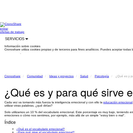
entrar
ofertas de trabajo
SERVICIOS
Información sobre cookies
Cronoshare utiliza cookies propias y de terceros para fines analíticos. Puedes aceptar todas 
información
.
Cronoshare
Comunidad
Ideas y proyectos
Salud
Psicología
¿Qué es y pa
¿Qué es y para qué sirve e
Cada vez va tomando más fuerza la inteligencia emocional y con ello la
educación emocional
utilizar otras palabras, ¿qué dirías?
Solo utilizamos un 10 % del vocabulario emocional. Este porcentaje es muy bajo, teniendo en 
emociones o cómo nos sentimos, por ejemplo, más allá de un simple "estoy bien o mal".
Índice
¿Qué es el vocabulario emocional?
¿Para qué sirve el vocabulario emocional?