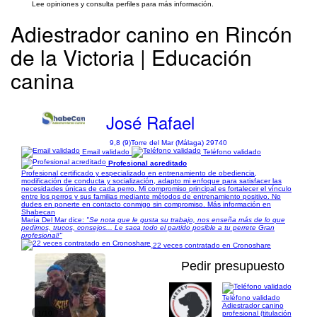
Lee opiniones y consulta perfiles para más información.
Adiestrador canino en Rincón
de la Victoria | Educación
canina
José Rafael
9,8 (9)
Torre del Mar (Málaga) 29740
Email validado
Teléfono validado
Profesional acreditado
Profesional certificado y especializado en entrenamiento de obediencia,
modificación de conducta y socialización, adapto mi enfoque para satisfacer las
necesidades únicas de cada perro. Mi compromiso principal es fortalecer el vínculo
entre los perros y sus familias mediante métodos de entrenamiento positivo. No
dudes en ponerte en contacto conmigo sin compromiso. Más información en
Shabecan
María Del Mar dice:
"Se nota que le gusta su trabajo, nos enseña más de lo que
pedimos, trucos, consejos... Le saca todo el partido posible a tu perrete Gran
profesional!"
22 veces contratado en Cronoshare
Pedir presupuesto
Teléfono validado
Adiestrador canino
1/10
profesional (titulación