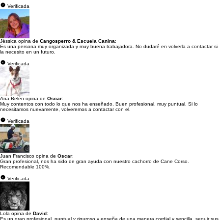
Verificada
Jéssica opina de
Cangosperro & Escuela Canina
:
Es una persona muy organizada y muy buena trabajadora. No dudaré en volverla a contactar si
la necesito en un futuro.
Verificada
Ana Belén opina de
Oscar
:
Muy contentos con todo lo que nos ha enseñado. Buen profesional, muy puntual. Si lo
necesitamos nuevamente, volveremos a contactar con el.
Verificada
Juan Francisco opina de
Oscar
:
Gran profesional, nos ha sido de gran ayuda con nuestro cachorro de Cane Corso.
Recomendable 100%.
Verificada
Lola opina de
David
:
Es un gran profesional, puntual y riguroso y enseña de una manera cordial y sencilla, seguir sus