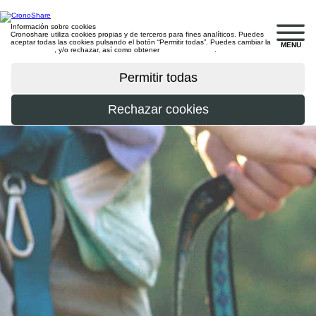
Información sobre cookies
Cronoshare utiliza cookies propias y de terceros para fines analíticos. Puedes
aceptar todas las cookies pulsando el botón “Permitir todas”. Puedes cambiar la
MENU
configuración
, y/o rechazar, así como obtener
más información
.