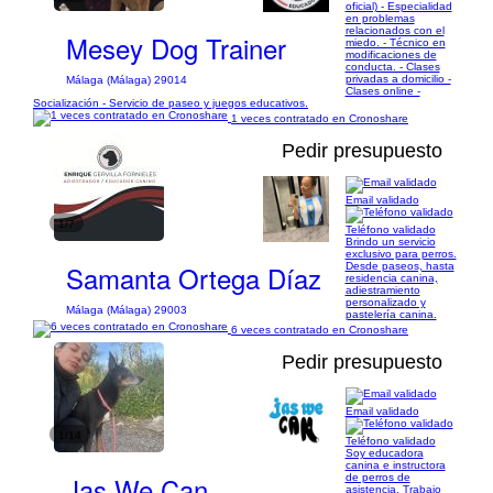
oficial) - Especialidad
en problemas
relacionados con el
Mesey Dog Trainer
miedo. - Técnico en
modificaciones de
conducta. - Clases
privadas a domicilio -
Málaga (Málaga) 29014
Clases online -
Socialización - Servicio de paseo y juegos educativos.
1 veces contratado en Cronoshare
Pedir presupuesto
Email validado
1/7
Teléfono validado
Brindo un servicio
exclusivo para perros.
Samanta Ortega Díaz
Desde paseos, hasta
residencia canina,
adiestramiento
personalizado y
Málaga (Málaga) 29003
pastelería canina.
6 veces contratado en Cronoshare
Pedir presupuesto
Email validado
1/14
Teléfono validado
Soy educadora
canina e instructora
Jas We Can
de perros de
asistencia. Trabajo