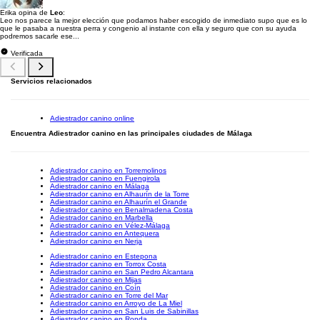
Erika opina de
Leo
:
Leo nos parece la mejor elección que podamos haber escogido de inmediato supo que es lo
que le pasaba a nuestra perra y congenio al instante con ella y seguro que con su ayuda
podremos sacarle ese...
Verificada
Servicios relacionados
Adiestrador canino online
Encuentra Adiestrador canino en las principales ciudades de Málaga
Adiestrador canino en Torremolinos
Adiestrador canino en Fuengirola
Adiestrador canino en Málaga
Adiestrador canino en Alhaurín de la Torre
Adiestrador canino en Alhaurín el Grande
Adiestrador canino en Benalmadena Costa
Adiestrador canino en Marbella
Adiestrador canino en Vélez-Málaga
Adiestrador canino en Antequera
Adiestrador canino en Nerja
Adiestrador canino en Estepona
Adiestrador canino en Torrox Costa
Adiestrador canino en San Pedro Alcantara
Adiestrador canino en Mijas
Adiestrador canino en Coín
Adiestrador canino en Torre del Mar
Adiestrador canino en Arroyo de La Miel
Adiestrador canino en San Luis de Sabinillas
Adiestrador canino en Ronda