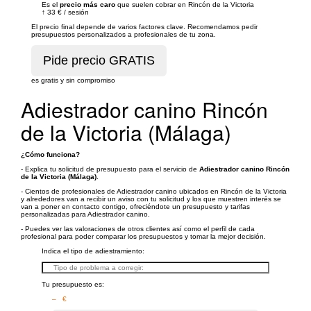
Es el
precio más caro
que suelen cobrar en Rincón de la Victoria
↑
33 €
/
sesión
El precio final depende de varios factores clave. Recomendamos pedir
presupuestos personalizados a profesionales de tu zona.
es gratis y sin compromiso
Adiestrador canino Rincón
de la Victoria (Málaga)
¿Cómo funciona?
- Explica tu solicitud de presupuesto para el servicio de
Adiestrador canino Rincón
de la Victoria (Málaga)
.
- Cientos de profesionales de Adiestrador canino ubicados en Rincón de la Victoria
y alrededores van a recibir un aviso con tu solicitud y los que muestren interés se
van a poner en contacto contigo, ofreciéndote un presupuesto y tarifas
personalizadas para Adiestrador canino.
- Puedes ver las valoraciones de otros clientes así como el perfil de cada
profesional para poder comparar los presupuestos y tomar la mejor decisión.
Indica el tipo de adiestramiento:
Tu presupuesto es:
– €