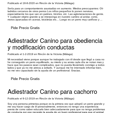
Publicado el 18-8-2020 en Rincón de la Victoria (Málaga)
Sería para un comportamiento asustadizo en aumento. Miedos preocupantes: Oír
ladridos cercanos de otros perros Los niños pequeños lo ponen nervioso,
especialmente los que van en patines, triciclos, etc. Las aglomeraciones de gente.
Y cualquier objeto grande q se interponga en nuestro camino al andar, como,
motos aparcadas en aceras, bicicletas etc... Luego es un perro muy cariñoso y ...
Pide Precio Gratis
Adiestrador Canino para obediencia
y modificación conductas
Publicado el 1-2-2019 en Rincón de la Victoria (Málaga)
Mi necesidad viene porque aunque he trabajado con él desde que llegó a casa no
he conseguido un perro equilibrado, su miedo y su ansia cada día se notan mas y
hace que los paseos sean complicados, que no pueda llevármelo conmigo a todos
lados y que ya no me atreva a soltarlo. Y aunque me he intentado informar bien,
no me veo capacitado sin la ayuda de un profesional. Gracias.
Pide Precio Gratis
Adiestrador Canino para cachorro
Publicado el 9-12-2019 en Rincón de la Victoria (Málaga)
Soy una persona primeriza porque es la primera vez que adoptó un perro grande y
me voy hacer cargo de él personalmente, entonces no tengo una experiencia
previa de como saber educarlo bien adecuadamente para que no tenga problemas
de conducta por eso necesito la ayuda de un buen profesional para que el animal