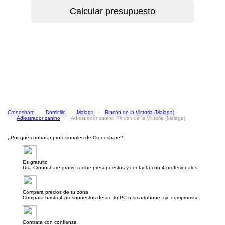
Cronoshare
Domicilio
Málaga
Rincón de la Victoria (Málaga)
Adiestrador canino
Adiestrador canino Rincón de la Victoria (Málaga)
¿Por qué contratar profesionales de Cronoshare?
Es gratuito
Usa Cronoshare gratis: recibe presupuestos y contacta con 4 profesionales.
Compara precios de tu zona
Compara hasta 4 presupuestos desde tu PC o smartphone, sin compromiso.
Contrata con confianza