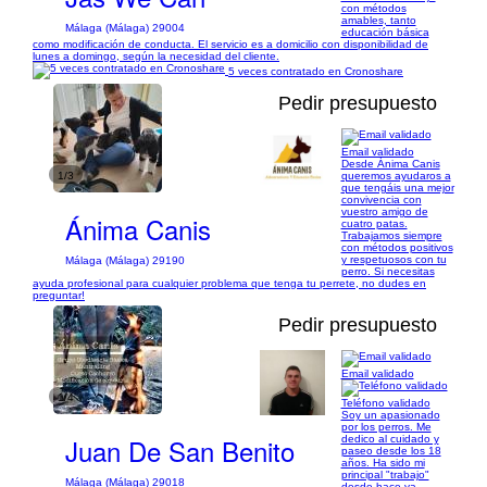
con métodos
amables, tanto
Málaga (Málaga) 29004
educación básica
como modificación de conducta. El servicio es a domicilio con disponibilidad de
lunes a domingo, según la necesidad del cliente.
5 veces contratado en Cronoshare
Pedir presupuesto
Email validado
Desde Ánima Canis
1/3
queremos ayudaros a
que tengáis una mejor
convivencia con
vuestro amigo de
Ánima Canis
cuatro patas.
Trabajamos siempre
con métodos positivos
y respetuosos con tu
Málaga (Málaga) 29190
perro. Si necesitas
ayuda profesional para cualquier problema que tenga tu perrete, no dudes en
preguntar!
Pedir presupuesto
Email validado
1/4
Teléfono validado
Soy un apasionado
por los perros. Me
Juan De San Benito
dedico al cuidado y
paseo desde los 18
años. Ha sido mi
principal "trabajo"
Málaga (Málaga) 29018
desde hace ya