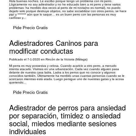
Hola buenas noches. Le escribo porque tengo un problema con mi perro.
Lógicamente no soy adiestrador y no he educado bien a mi perro y tiene varios
problemas: ha mordido dos veces al perro de mi novia(no es normal), no puedo
dejarlo solo porque destruye objetos, no sabe sociabilizar con otros perros, se hace
pipí y ******* aún que lo saque… es un buen perro con las personas es muy
cariñoso y...
Pide Precio Gratis
Adiestradores Caninos para
modificar conductas
Publicado el 7-1-2020 en Rincón de la Victoria (Málaga)
Mi perra es muy possesiva y celosa. Cuando acaricio a otro perro, a menudo
intenta atacarlo. Vivimos en una urbanización. Cada vez cuando alguien pasa
delante de nuestra casa ladra. Ladra a los perros que no conoce y algunos
conocidos también. Últimamente ha mordido unas cuantas personas cuando se le
acercaron mientras está atada. Luego persigue uno de nuestras gatas y la acosa
queriendo...
Pide Precio Gratis
Adiestrador de perros para ansiedad
por separación, timidez o ansiedad
social, miedos mediante sesiones
individuales