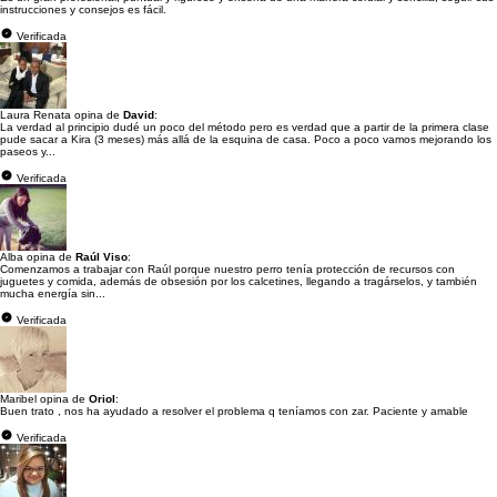
instrucciones y consejos es fácil.
Verificada
Laura Renata opina de
David
:
La verdad al principio dudé un poco del método pero es verdad que a partir de la primera clase
pude sacar a Kira (3 meses) más allá de la esquina de casa. Poco a poco vamos mejorando los
paseos y...
Verificada
Alba opina de
Raúl Viso
:
Comenzamos a trabajar con Raúl porque nuestro perro tenía protección de recursos con
juguetes y comida, además de obsesión por los calcetines, llegando a tragárselos, y también
mucha energía sin...
Verificada
Maribel opina de
Oriol
:
Buen trato , nos ha ayudado a resolver el problema q teníamos con zar. Paciente y amable
Verificada