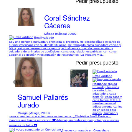
Pedir presupuesto
Coral Sánchez
Cáceres
Málaga (Málaga) 29002
Email validado
Soy una persona motivada y orientada al progreso. He desempeñado el cargo de
auxiliar veterinaria con su debida titulación, he trabajado como cuidadora canina y
felina, así como paseadora de perros, actualmente cursando como auxiliar y
cuidadora de animales de zoológicos, camarera, relaciones públicas, con curso
adicional de gestión y restauración de restaurantes. La iniciativa y la...
Pedir presupuesto
Email validado
1/1
Responde rápido
En wedog tenemos
un estilo único
Samuel Pallarés
adaptado a cada
perro 🐶, cada caso y
cada familia 👩‍👩‍👦‍👦
Jurado
transformamos el
adiestramiento canino
en un juego para
Málaga (Málaga) 29006
ambos , humano y
perro aprendiendo a entenderse mutuamente. ¿El objetivo final? Darle a tu
mascota una buena educación 🎓 Además, no dudes en preguntar por nuestras
sesiones de fotos 📷
1 veces contratado en Cronoshare