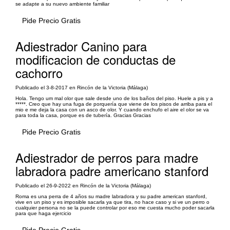
se adapte a su nuevo ambiente familiar
Pide Precio Gratis
Adiestrador Canino para
modificacion de conductas de
cachorro
Publicado el 3-8-2017 en Rincón de la Victoria (Málaga)
Hola. Tengo um mal olor que sale desde uno de los baños del piso. Huele a pis y a
*****. Creo que hay una fuga de porquería que viene de los pisos de arriba para el
mio e me deja la casa con un asco de olor. Y cuando enchufo el aire el olor se va
para toda la casa, porque es de tubería. Gracias Gracias
Pide Precio Gratis
Adiestrador de perros para madre
labradora padre americano stanford
Publicado el 26-9-2022 en Rincón de la Victoria (Málaga)
Roma es una perra de 4 años su madre labradora y su padre american stanford,
vive en un piso y es imposible sacarla ya que tira, no hace caso y si ve un perro o
cualquier persona no se la puede controlar por eso me cuesta mucho poder sacarla
para que haga ejercicio