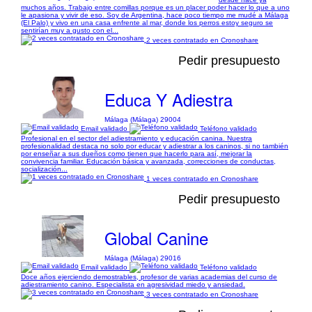
muchos años. Trabajo entre comillas porque es un placer poder hacer lo que a uno
le apasiona y vivir de eso. Soy de Argentina, hace poco tiempo me mudé a Málaga
(El Palo) y vivo en una casa enfrente al mar, donde los perros estoy seguro se
sentirían muy a gusto con el...
2 veces contratado en Cronoshare
Pedir presupuesto
Educa Y Adiestra
Málaga (Málaga) 29004
Email validado
Teléfono validado
Profesional en el sector del adiestramiento y educación canina. Nuestra
profesionalidad destaca no solo por educar y adiestrar a los caninos, si no también
por enseñar a sus dueños como tienen que hacerlo para así, mejorar la
convivencia familiar. Educación básica y avanzada, correcciones de conductas,
socialización...
1 veces contratado en Cronoshare
Pedir presupuesto
Global Canine
Málaga (Málaga) 29016
Email validado
Teléfono validado
Doce años ejerciendo demostrables, profesor de varias academias del curso de
adiestramiento canino. Especialista en agresividad miedo y ansiedad.
3 veces contratado en Cronoshare