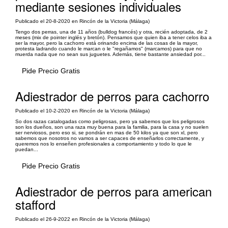
mediante sesiones individuales
Publicado el 20-8-2020 en Rincón de la Victoria (Málaga)
Tengo dos perras, una de 11 años (bulldog francés) y otra, recién adoptada, de 2
meses (mix de pointer inglés y bretón). Pensamos que quien iba a tener celos iba a
ser la mayor, pero la cachorro está orinando encima de las cosas de la mayor,
protesta ladrando cuando le marcan o le "regañamos" (marcamos) para que no
muerda nada que no sean sus juguetes. Además, tiene bastante ansiedad por...
Pide Precio Gratis
Adiestrador de perros para cachorro
Publicado el 10-2-2020 en Rincón de la Victoria (Málaga)
So dos razas catalogadas como peligrosas, pero ya sabemos que los peligrosos
son los dueños, son una raza muy buena para la familia, para la casa y no suelen
ser nerviosos, pero eso si, se pondrán en mas de 50 kilos ya que son xl, pero
sabemos que nosotros no vamos a ser capaces de enseñarlos correctamente, y
queremos nos lo enseñen profesionales a comportamiento y todo lo que le
puedan...
Pide Precio Gratis
Adiestrador de perros para american
stafford
Publicado el 26-9-2022 en Rincón de la Victoria (Málaga)