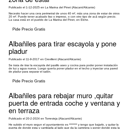
Publicado el 1-12-2025 en La Marina del Pinet (Alacant/Alicante)
Necesito hacer una cera perimetral de unos 40 m², más una zona de estar de otros
20 m². Puede tener acabado liso o impreso, o con otro tipo de acá según precio.
La casa está en el pueblo de La Marina del Pinet, en Elche.
Pide Precio Gratis
Albañiles para tirar escayola y pone
pladur
Publicado el 11-9-2017 en Crevillent (Alacant/Alicante)
Se trata de tirar la escayola del pasillo aseo y cocina para poder poner instalación
de luz y agua nueva. Luego quería poner pladur en el techo y inyectar una pared
de pladur para separar el salón.
Pide Precio Gratis
Albañiles para rebajar muro ,quitar
puerta de entrada coche y ventana y
en terraza
Publicado el 20-2-2024 en Torrevieja (Alacant/Alicante)
He subido el muro segun el ayuntamiento es ******* y tengo que bajarlo, y quitar la
puerta de donde esta y cambiarla al lado que da la carretera y poner donde esta la