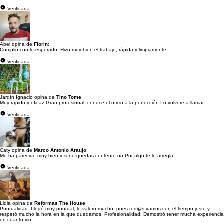
Verificada
Abel opina de
Florin
:
Cumplió con lo esperado. Hizo muy bien el trabajo, rápida y limpiamente.
Verificada
Jardín Ignacio opina de
Tino Tome
:
Muy rápido y eficaz.Gran profesional, conoce el oficio a la perfección.Lo volveré a llamar.
Verificada
Caty opina de
Marco Antonio Araujo
:
Me ha parecido muy bien y si no quedas contento oo Por algo te lo arregla
Verificada
Lidia opina de
Reformas The House
:
Puntualidad: Llegó muy puntual, lo valoro mucho, pues tod@s vamos con el tiempo justo y
respetó mucho la hora en la que quedamos. Profesionalidad: Demostró tener mucha experiencia
en cuanto vio...