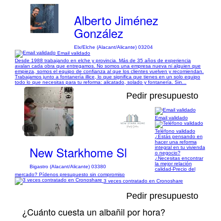
Alberto Jiménez
González
Elx/Elche (Alacant/Alicante) 03204
Email validado
Desde 1988 trabajando en elche y provincia. Más de 35 años de experiencia
avalan cada obra que entregamos. No somos una empresa nueva ni alguien que
empieza, somos el equipo de confianza al que los clientes vuelven y recomiendan.
Trabajamos junto a fontanería illice, lo que significa que tienes en un solo equipo
todo lo que necesitas para tu reforma: alicatado, solado y fontanería. Sin...
Pedir presupuesto
Email validado
1/3
Teléfono validado
¿Estás pensando en
hacer una reforma
New Starkhome Sl
integral en tu vivienda
o negocio?
¿Necesitas encontrar
la mejor relación
Bigastro (Alacant/Alicante) 03380
calidad-Precio del
mercado? Pídenos presupuesto sin compromiso
3 veces contratado en Cronoshare
Pedir presupuesto
¿Cuánto cuesta un albañil por hora?