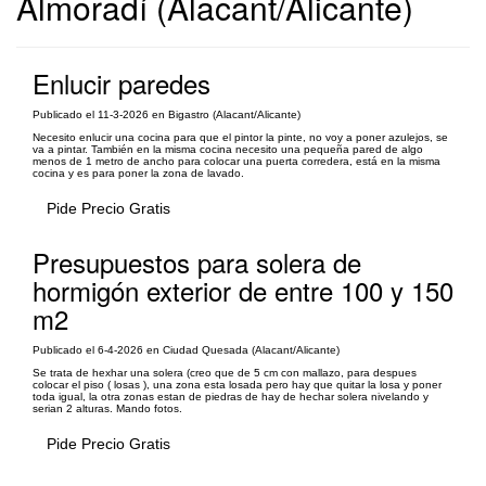
Almoradí (Alacant/Alicante)
Enlucir paredes
Publicado el 11-3-2026 en Bigastro (Alacant/Alicante)
Necesito enlucir una cocina para que el pintor la pinte, no voy a poner azulejos, se
va a pintar. También en la misma cocina necesito una pequeña pared de algo
menos de 1 metro de ancho para colocar una puerta corredera, está en la misma
cocina y es para poner la zona de lavado.
Pide Precio Gratis
Presupuestos para solera de
hormigón exterior de entre 100 y 150
m2
Publicado el 6-4-2026 en Ciudad Quesada (Alacant/Alicante)
Se trata de hexhar una solera (creo que de 5 cm con mallazo, para despues
colocar el piso ( losas ), una zona esta losada pero hay que quitar la losa y poner
toda igual, la otra zonas estan de piedras de hay de hechar solera nivelando y
serian 2 alturas. Mando fotos.
Pide Precio Gratis