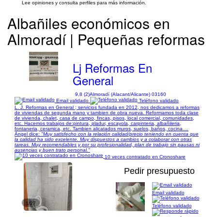
Lee opiniones y consulta perfiles para más información.
Albañiles económicos en
Almoradí | Pequeñas reformas
Lj Reformas En
General
9,8 (2)
Almoradí (Alacant/Alicante) 03160
Email validado
Teléfono validado
L. J. Reformas en General ; servicios fundada en 2012, nos dedicamos a reformas
de viviendas de segunda mano y tambien de obra nueva. Reformamos toda clase
de vivienda, chalet, casa de campo, fincas, pisos, local comercial, comunidades,
etc. Hacemos trabajos de:pintura, pladur, escayola, carpinteria, albañileria,
fontaneria, ceramica, etc. Tambien alicatados muros, suelos, baños, cocina....
Ángel dice:
"Muy satisfecho con la relación calidad/precio teniendo en cuenta que
la calidad ha sido excelente. Muy dispuestos a cambios y a colaborar con otras
tareas. Muy recomendables y por su profesionalidad, plan de trabajo sin pausas ni
ausencias y buen trato personal."
10 veces contratado en Cronoshare
Pedir presupuesto
Email validado
1/27
Teléfono validado