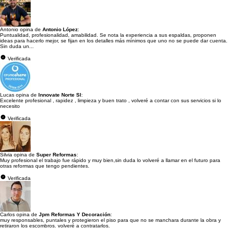
Antonio opina de
Antonio López
:
Puntualidad, profesionalidad, amabilidad. Se nota la experiencia a sus espaldas, proponen
ideas para hacerlo mejor, se fijan en los detalles más mínimos que uno no se puede dar cuenta.
Sin duda un...
Verificada
Lucas opina de
Innovate Norte Sl
:
Excelente profesional , rapidez , limpieza y buen trato , volveré a contar con sus servicios si lo
necesito
Verificada
Silvia opina de
Super Reformas
:
Muy profesional el trabajo fue rápido y muy bien,sin duda lo volveré a llamar en el futuro para
otras reformas que tengo pendientes.
Verificada
Carlos opina de
Jpm Reformas Y Decoración
:
muy responsables, puntales y protegieron el piso para que no se manchara durante la obra y
retiraron los escombros. volveré a contratarlos.