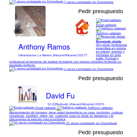
7 veces contratado en Cronoshare
Pedir presupuesto
Email validado
1/2
Teléfono validado
Responde rápido
Anthony Ramos
Soy pintor profesional
especilista en pintura
en interior, exterior y
fachadas en todo
Urbanizacion La Marina (Alacant/Alicante) 03177
estilo. Puntual y
profesional al momento de realizar mi trabajo con precios cómodos teniendo un
resultado perfecto.
1 veces contratado en Cronoshare
Pedir presupuesto
David Fu
10 (1)
Redován (Alacant/Alicante) 03370
Email validado
Teléfono validado
Mantenimiento de hogares, tiene usted desperfecto en casa, enchufes, cortinas,
cerraduras, muebles, grifos, etc, cualquier cosa no dude en llamarnos y le
ofreceremos la solución mas económica
22 veces contratado en Cronoshare
Pedir presupuesto