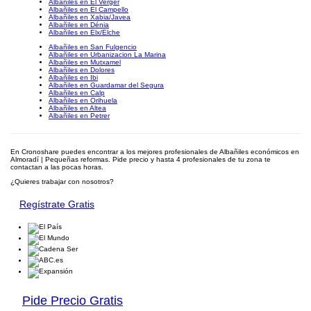
Albañiles en El Verger
Albañiles en El Campello
Albañiles en Xabia/Javea
Albañiles en Dénia
Albañiles en Elx/Elche
Albañiles en San Fulgencio
Albañiles en Urbanizacion La Marina
Albañiles en Mutxamel
Albañiles en Dolores
Albañiles en Ibi
Albañiles en Guardamar del Segura
Albañiles en Calp
Albañiles en Orihuela
Albañiles en Altea
Albañiles en Petrer
En Cronoshare puedes encontrar a los mejores profesionales de Albañiles económicos en
Almoradí | Pequeñas reformas. Pide precio y hasta 4 profesionales de tu zona te
contactan a las pocas horas.
¿Quieres trabajar con nosotros?
Regístrate Gratis
Pide Precio Gratis