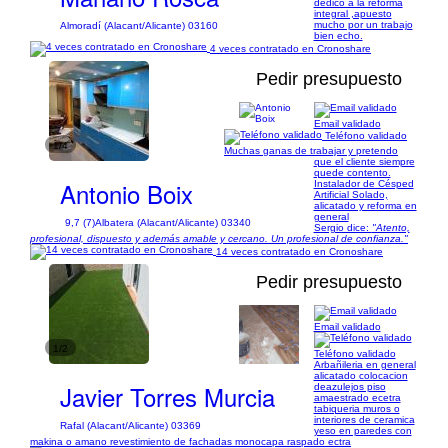
dedico a la reforma
integral ,apuesto
mucho por un trabajo
Almoradí (Alacant/Alicante) 03160
bien echo.
4 veces contratado en Cronoshare
Pedir presupuesto
Email validado
Teléfono validado
1/4
Muchas ganas de trabajar y pretendo
que el cliente siempre
quede contento.
Antonio Boix
Instalador de Césped
Artificial Solado,
alicatado y reforma en
general
9,7 (7)
Albatera (Alacant/Alicante) 03340
Sergio dice:
"Atento,
profesional, dispuesto y además amable y cercano. Un profesional de confianza."
14 veces contratado en Cronoshare
Pedir presupuesto
Email validado
1/2
Teléfono validado
Arbañileria en general
alicatado colocacion
Javier Torres Murcia
deazulejos piso
amaestrado ecetra
tabiqueria muros o
interiores de ceramica
Rafal (Alacant/Alicante) 03369
yeso en paredes con
makina o amano revestimiento de fachadas monocapa raspado ectra