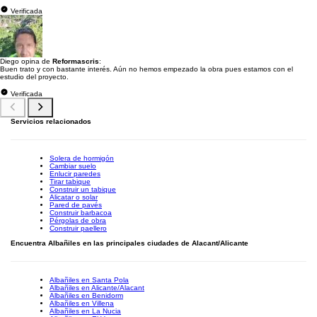
Verificada
Diego opina de
Reformascris
:
Buen trato y con bastante interés. Aún no hemos empezado la obra pues estamos con el
estudio del proyecto.
Verificada
Servicios relacionados
Solera de hormigón
Cambiar suelo
Enlucir paredes
Tirar tabique
Construir un tabique
Alicatar o solar
Pared de pavés
Construir barbacoa
Pérgolas de obra
Construir paellero
Encuentra Albañiles en las principales ciudades de Alacant/Alicante
Albañiles en Santa Pola
Albañiles en Alicante/Alacant
Albañiles en Benidorm
Albañiles en Villena
Albañiles en La Nucia