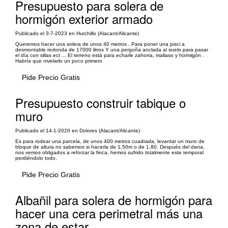
Presupuesto para solera de
hormigón exterior armado
Publicado el 3-7-2023 en Hurchillo (Alacant/Alicante)
Queremos hacer una solera de unos 40 metros . Para poner una pisci a
desmontable redonda de 17000 litros Y una pergoña anclada al suelo para pasar
el día con sillas ect ... El terreno está para echarle zahorra, mallaso y hormigón .
Habría que nivelarlo un poco primero
Pide Precio Gratis
Presupuesto construir tabique o
muro
Publicado el 14-1-2020 en Dolores (Alacant/Alicante)
Es para rodear una parcela, de unos 400 metros cuadrada, levantar un muro de
bloque de altura no sabemos si hacerla de 1,50m o de 1,80. Después del dana,
nos vemos obligados a reforzar la finca, hemos sufrido totalmente este temporal
perdiéndolo todo.
Pide Precio Gratis
Albañil para solera de hormigón para
hacer una cera perimetral más una
zona de estar