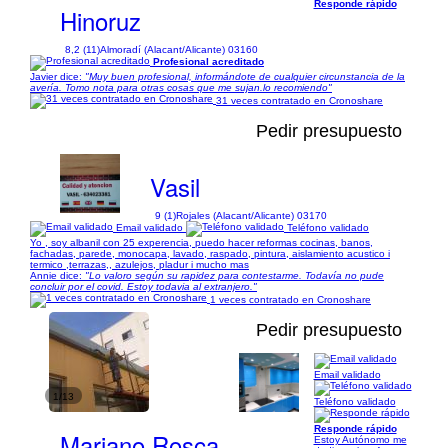
Responde rápido
Hinoruz
8,2 (11)
Almoradí (Alacant/Alicante) 03160
Profesional acreditado
Javier dice:
"Muy buen profesional, informándote de cualquier circunstancia de la
avería. Tomo nota para otras cosas que me sujan.lo recomiendo"
31 veces contratado en Cronoshare
Pedir presupuesto
Vasil
9 (1)
Rojales (Alacant/Alicante) 03170
Email validado
Teléfono validado
Yo , soy albanil con 25 experencia, puedo hacer reformas cocinas, banos,
fachadas, parede, monocapa, lavado, raspado, pintura, aislamiento acustico i
termico ,terrazas,, azulejos, pladur i mucho mas
Annie dice:
"Lo valoro según su rapidez para contestarme. Todavía no pude
concluir por el covid. Estoy todavia al extranjero."
1 veces contratado en Cronoshare
Pedir presupuesto
Email validado
1/13
Teléfono validado
Responde rápido
Mariano Rosca
Estoy Autónomo me