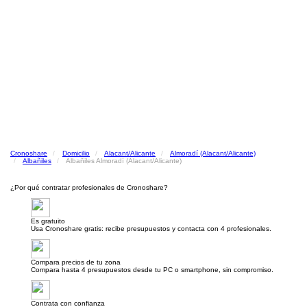
Cronoshare
Domicilio
Alacant/Alicante
Almoradí (Alacant/Alicante)
Albañiles
Albañiles Almoradí (Alacant/Alicante)
¿Por qué contratar profesionales de Cronoshare?
Es gratuito
Usa Cronoshare gratis: recibe presupuestos y contacta con 4 profesionales.
Compara precios de tu zona
Compara hasta 4 presupuestos desde tu PC o smartphone, sin compromiso.
Contrata con confianza