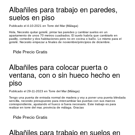
Albañiles para trabajo en paredes,
suelos en piso
Publicado el 4-10-2021 en Torre del Mar (Málaga)
Hola, Necesito quitar gotelé, pintar las paredes y cambiar suelos en un
apartamento de unos 70 metros cuadrados. El suelo habría que cambiarlo en
pasillo, comedor y dos habitaciones pero no en cocina o baño. Lo mismo para el
gotelé. Necesito empezar a finales de noviembre/principios de diciembre.
Pide Precio Gratis
Albañiles para colocar puerta o
ventana, con o sin hueco hecho en
piso
Publicado el 29-11-2023 en Torre del Mar (Málaga)
Tengo una puerta de entrada normal de madera y voy a poner una puerta blindada
sencilla, necesito presupuesto para intercambiar las puertas con sus marcos
correspondiente, ajustando el hueco si fuera necesario. Este trabajo es para
realizar en torre del mar, provincia de málaga. Gracias
Pide Precio Gratis
Albañiles para trabajo en suelos en