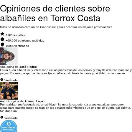
Opiniones de clientes sobre
albañiles en Torrox Costa
Miles de usuarios confían en Cronoshare para encontrar los mejores profesionales
4.8/5 estrellas
+60.000 opiniones recibidas
100% verificadas
Ana opina de
José Pedro
:
Es un buen albañil, muy interesado en los problemas de los demas, y muy flexible con horarios y
pagos. Es serio, responsable, y se fija en ofrecer al cliente la mejor posibilidad, cosa que se...
Verificada
Antonio opina de
Antonio López
:
Puntualidad, profesionalidad, amabilidad. Se nota la experiencia a sus espaldas, proponen
ideas para hacerlo mejor, se fijan en los detalles más mínimos que uno no se puede dar cuenta.
Sin duda un...
Verificada