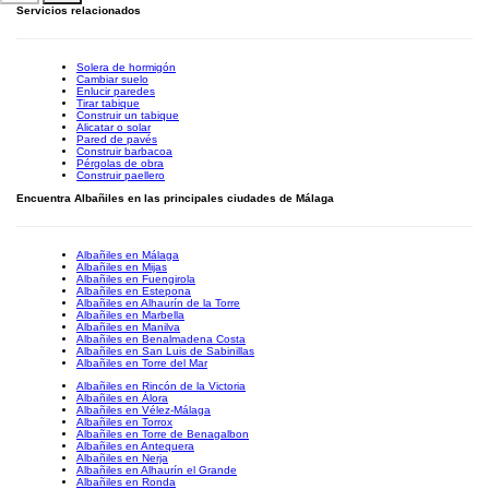
Servicios relacionados
Solera de hormigón
Cambiar suelo
Enlucir paredes
Tirar tabique
Construir un tabique
Alicatar o solar
Pared de pavés
Construir barbacoa
Pérgolas de obra
Construir paellero
Encuentra Albañiles en las principales ciudades de Málaga
Albañiles en Málaga
Albañiles en Mijas
Albañiles en Fuengirola
Albañiles en Estepona
Albañiles en Alhaurín de la Torre
Albañiles en Marbella
Albañiles en Manilva
Albañiles en Benalmadena Costa
Albañiles en San Luis de Sabinillas
Albañiles en Torre del Mar
Albañiles en Rincón de la Victoria
Albañiles en Álora
Albañiles en Vélez-Málaga
Albañiles en Torrox
Albañiles en Torre de Benagalbon
Albañiles en Antequera
Albañiles en Nerja
Albañiles en Alhaurín el Grande
Albañiles en Ronda