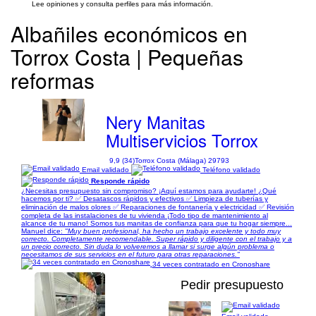
Lee opiniones y consulta perfiles para más información.
Albañiles económicos en
Torrox Costa | Pequeñas
reformas
Nery Manitas
Multiservicios Torrox
9,9 (34)
Torrox Costa (Málaga) 29793
Email validado
Teléfono validado
Responde rápido
¿Necesitas presupuesto sin compromiso? ¡Aquí estamos para ayudarte! ¿Qué
hacemos por ti? ✅ Desatascos rápidos y efectivos ✅ Limpieza de tuberías y
eliminación de malos olores ✅ Reparaciones de fontanería y electricidad ✅ Revisión
completa de las instalaciones de tu vivienda ¡Todo tipo de mantenimiento al
alcance de tu mano! Somos tus manitas de confianza para que tu hogar siempre...
Manuel dice:
"Muy buen profesional, ha hecho un trabajo excelente y todo muy
correcto. Completamente recomendable. Super rápido y diligente con el trabajo y a
un precio correcto. Sin duda lo volveremos a llamar si surge algún problema o
necesitamos de sus servicios en el futuro para otras reparaciones."
34 veces contratado en Cronoshare
Pedir presupuesto