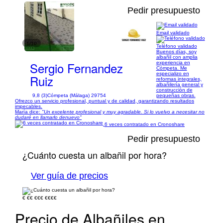
Pedir presupuesto
Email validado
1/10
Teléfono validado
Buenos días, soy
albañil con amplia
Sergio Fernandez
experiencia en
Cómpeta. Me
especializo en
Ruiz
reformas integrales,
albañilería general y
construcción de
9,8 (3)
Cómpeta (Málaga) 29754
pequeñas obras.
Ofrezco un servicio profesional, puntual y de calidad, garantizando resultados
impecables.
María dice:
"Un excelente profesional y muy agradable. Si lo vuelvo a necesitar no
dudaré en llamarlo denuevo"
6 veces contratado en Cronoshare
Pedir presupuesto
¿Cuánto cuesta un albañil por hora?
Ver guía de precios
€
€€
€€€
€€€€
Precio de Albañiles en