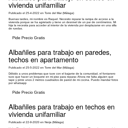
vivienda unifamiliar
Publicado el 25-4-2022 en Torre del Mar (Málaga)
Buenas tardes, mi nombre es Raquel. Necesito reparar la rampa de acceso a la
vivienda porque se ha agrietado y tiene un desnivel de un par de centímetros. Mi
hija la necesita para acceder al interior de la vivienda por desplazarse en una silla
de ruedas.
Pide Precio Gratis
Albañiles para trabajo en paredes,
techos en apartamento
Publicado el 25-5-2022 en Torre del Mar (Málaga)
Débido a unos problemas que tuve con el bajante de la comunidad, el fontanero
tuvo que hacer un boquete en mi piso para reparar. Ahora me falta alguien que
tape y pinte unos 2 metros cuadrados de pared de mi cocina. Puedo mandar fotos
por whatsapp
Pide Precio Gratis
Albañiles para trabajo en techos en
vivienda unifamiliar
Publicado el 22-9-2020 en Nerja (Málaga)