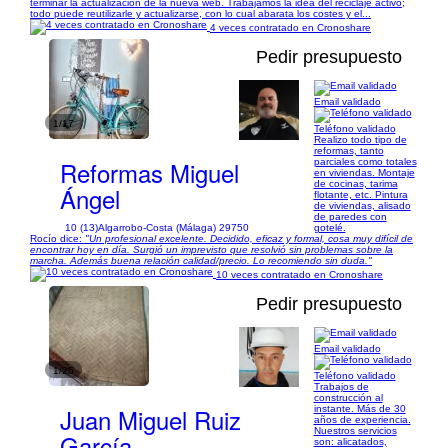
terminar la actualización de la nueva web. Trabajamos la idea del reciclaje activo;
todo puede reutilizarle y actualizarse, con lo cual abarata los costes y el...
4 veces contratado en Cronoshare
Pedir presupuesto
Email validado
1/17
Teléfono validado
Realizo todo tipo de
reformas, tanto
Reformas Miguel
parciales como totales
en viviendas. Montaje
de cocinas, tarima
Ángel
flotante, etc. Pintura
de viviendas, alisado
de paredes con
10 (13)
Algarrobo-Costa (Málaga) 29750
gotelé.
Rocío dice:
"Un profesional excelente. Decidido, eficaz y formal, cosa muy difícil de
encontrar hoy en día. Surgió un imprevisto que resolvió sin problemas sobre la
marcha. Además buena relación calidad/precio. Lo recomiendo sin duda."
10 veces contratado en Cronoshare
Pedir presupuesto
Email validado
1/25
Teléfono validado
Trabajos de
construcción al
Juan Miguel Ruiz
instante. Más de 30
años de experiencia.
Nuestros servicios
García
son: alicatados,