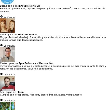
Lucas opina de
Innovate Norte Sl
:
Excelente profesional , rapidez , limpieza y buen trato , volveré a contar con sus servicios si lo
necesito
Verificada
Silvia opina de
Super Reformas
:
Muy profesional el trabajo fue rápido y muy bien,sin duda lo volveré a llamar en el futuro para
otras reformas que tengo pendientes.
Verificada
Carlos opina de
Jpm Reformas Y Decoración
:
muy responsables, puntales y protegieron el piso para que no se manchara durante la obra y
retiraron los escombros. volveré a contratarlos.
Verificada
Abel opina de
Florin
:
Cumplió con lo esperado. Hizo muy bien el trabajo, rápida y limpiamente.
Verificada