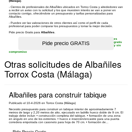
(Málaga)
.
- Cientos de profesionales de Albañiles ubicados en Torrox Costa y alrededores van
a recibir un aviso con tu solicitud y los que muestren interés se van a poner en
contacto contigo, ofreciéndote un presupuesto y tarifas personalizadas para
Albañiles.
- Puedes ver las valoraciones de otros clientes así como el perfil de cada
profesional para poder comparar los presupuestos y tomar la mejor decisión.
Pide precio Gratis para
Albañiles
.
es
gratis
y sin
compromiso
Otras solicitudes de Albañiles
Torrox Costa (Málaga)
Albañiles para construir tabique
Publicado el 10-4-2026 en Torrox Costa (Málaga)
Necesito presupuesto para construir un tabique interior de aproximadamente 7
metros de largo y 2,20 metros de alto, ejecutado en ladrillo hueco doble de 9 cm. El
trabajo debe incluir: • construcción completa del tabique. • formación de una zona
en ángulo en uno de los extremos. • hueco e inserción/encastre para una puerta
corredera empotrada con casoneto para hoja de 70 cm. • formación de...
Pide Precio Gratis