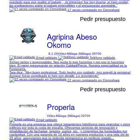
quedado para que realice el trabajo, , mi impresion fue muy buena, el trato cordial,
las explicaciones sobre el trabajo entendibles y el presupuesto aceptable."
17 veces contratado en Cronoshare
Pedir presupuesto
Agripina Abeso
Okomo
8,1 (3)
Vélez-Málaga (Málaga) 29700
Email validado
Teléfono validado
Somos serios y responsables. Nos gusta lo que hacemos y por eso lo hacemos
bien. El mejor presupueste en relación Calidad/Precio. Nuestra especialidad es la
Fontanería.
Tara dice:
"Muy buen profesional. Todo hecho con cuidado, nos arregló la persiana!
Aunque fuese complicado lo hizo con detalle. Lo recomiendo"
22 veces contratado en Cronoshare
Pedir presupuesto
Properla
Vélez-Málaga (Málaga) 29700
Email validado
Properla es una empresa que ofrece tratamientos hidrófugos para viviendas y otros
edificios por toda la costa de españa. Ofrecemos servicios de renovación y
rehabilitación de fachadas, tejados, suelos, etc., y corregimos las humedades por
capilaridad. Con una garantía de 10 años en nuestros productos y una vida útil de
25 años, aseguramos que tu vivienda permanezca en perfecto estado...