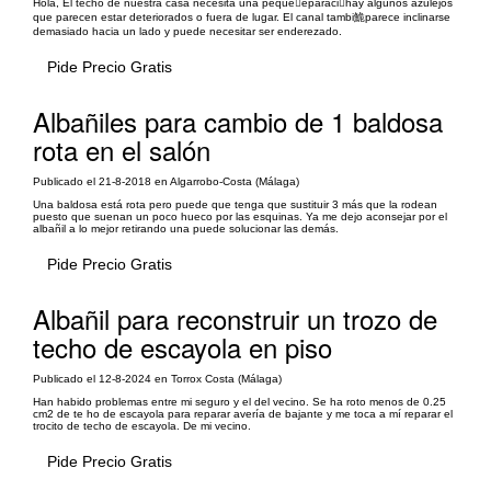
Hola, El techo de nuestra casa necesita una peque񡠲eparaci󮬠hay algunos azulejos
que parecen estar deteriorados o fuera de lugar. El canal tambi鮠parece inclinarse
demasiado hacia un lado y puede necesitar ser enderezado.
Pide Precio Gratis
Albañiles para cambio de 1 baldosa
rota en el salón
Publicado el 21-8-2018 en Algarrobo-Costa (Málaga)
Una baldosa está rota pero puede que tenga que sustituir 3 más que la rodean
puesto que suenan un poco hueco por las esquinas. Ya me dejo aconsejar por el
albañil a lo mejor retirando una puede solucionar las demás.
Pide Precio Gratis
Albañil para reconstruir un trozo de
techo de escayola en piso
Publicado el 12-8-2024 en Torrox Costa (Málaga)
Han habido problemas entre mi seguro y el del vecino. Se ha roto menos de 0.25
cm2 de te ho de escayola para reparar avería de bajante y me toca a mí reparar el
trocito de techo de escayola. De mi vecino.
Pide Precio Gratis