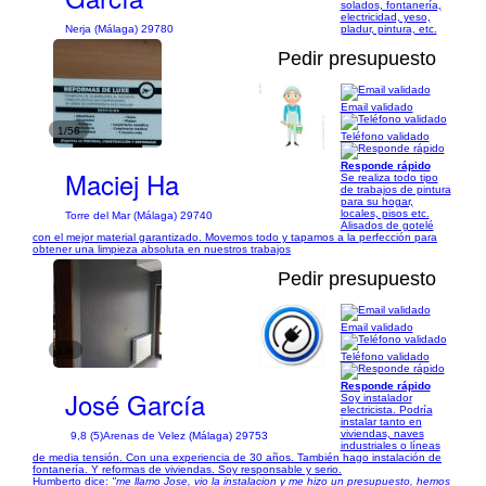
solados, fontanería,
electricidad, yeso,
Nerja (Málaga) 29780
pladur, pintura, etc.
Pedir presupuesto
Email validado
1/56
Teléfono validado
Responde rápido
Maciej Ha
Se realiza todo tipo
de trabajos de pintura
para su hogar,
locales, pisos etc.
Torre del Mar (Málaga) 29740
Alisados de gotelé
con el mejor material garantizado. Movemos todo y tapamos a la perfección para
obtener una limpieza absoluta en nuestros trabajos
Pedir presupuesto
Email validado
1/8
Teléfono validado
Responde rápido
José García
Soy instalador
electricista. Podría
instalar tanto en
viviendas, naves
9,8 (5)
Arenas de Velez (Málaga) 29753
industriales o líneas
de media tensión. Con una experiencia de 30 años. También hago instalación de
fontanería. Y reformas de viviendas. Soy responsable y serio.
Humberto dice:
"me llamo Jose, vio la instalacion y me hizo un presupuesto, hemos