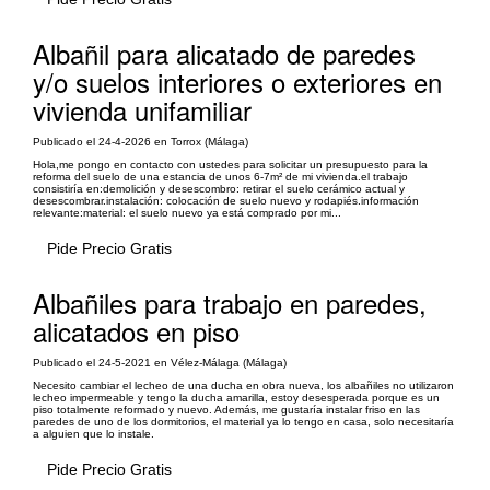
Albañil para alicatado de paredes
y/o suelos interiores o exteriores en
vivienda unifamiliar
Publicado el 24-4-2026 en Torrox (Málaga)
Hola, ​me pongo en contacto con ustedes para solicitar un presupuesto para la
reforma del suelo de una estancia de unos 6-7m² de mi vivienda. ​el trabajo
consistiría en: ​demolición y desescombro: retirar el suelo cerámico actual y
desescombrar. ​instalación: colocación de suelo nuevo y rodapiés. ​información
relevante: ​material: el suelo nuevo ya está comprado por mi...
Pide Precio Gratis
Albañiles para trabajo en paredes,
alicatados en piso
Publicado el 24-5-2021 en Vélez-Málaga (Málaga)
Necesito cambiar el lecheo de una ducha en obra nueva, los albañiles no utilizaron
lecheo impermeable y tengo la ducha amarilla, estoy desesperada porque es un
piso totalmente reformado y nuevo. Además, me gustaría instalar friso en las
paredes de uno de los dormitorios, el material ya lo tengo en casa, solo necesitaría
a alguien que lo instale.
Pide Precio Gratis