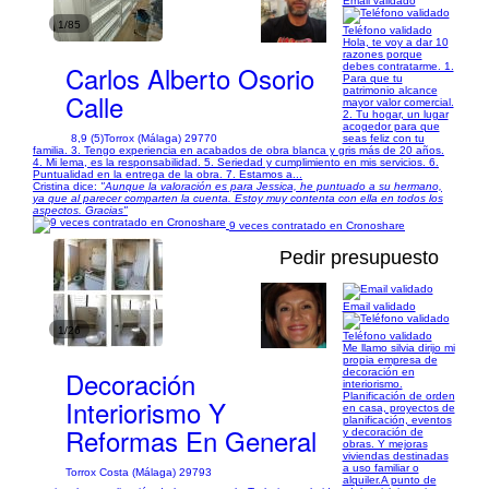
Email validado
1/85
Teléfono validado
Hola, te voy a dar 10
razones porque
Carlos Alberto Osorio
debes contratarme. 1.
Para que tu
patrimonio alcance
Calle
mayor valor comercial.
2. Tu hogar, un lugar
acogedor para que
8,9 (5)
Torrox (Málaga) 29770
seas feliz con tu
familia. 3. Tengo experiencia en acabados de obra blanca y gris más de 20 años.
4. Mi lema, es la responsabilidad. 5. Seriedad y cumplimiento en mis servicios. 6.
Puntualidad en la entrega de la obra. 7. Estamos a...
Cristina dice:
"Aunque la valoración es para Jessica, he puntuado a su hermano,
ya que al parecer comparten la cuenta. Estoy muy contenta con ella en todos los
aspectos. Gracias"
9 veces contratado en Cronoshare
Pedir presupuesto
Email validado
1/26
Teléfono validado
Me llamo silvia dirijo mi
propia empresa de
Decoración
decoración en
interiorismo.
Planificación de orden
Interiorismo Y
en casa, proyectos de
planificación, eventos
Reformas En General
y decoración de
obras. Y mejoras
viviendas destinadas
a uso familiar o
Torrox Costa (Málaga) 29793
alquiler.A punto de