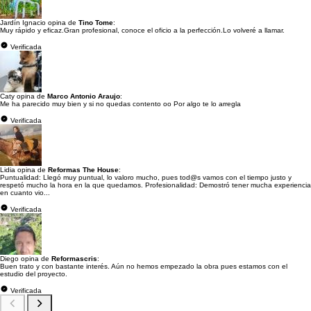
Jardín Ignacio opina de
Tino Tome
:
Muy rápido y eficaz.Gran profesional, conoce el oficio a la perfección.Lo volveré a llamar.
Verificada
Caty opina de
Marco Antonio Araujo
:
Me ha parecido muy bien y si no quedas contento oo Por algo te lo arregla
Verificada
Lidia opina de
Reformas The House
:
Puntualidad: Llegó muy puntual, lo valoro mucho, pues tod@s vamos con el tiempo justo y
respetó mucho la hora en la que quedamos. Profesionalidad: Demostró tener mucha experiencia
en cuanto vio...
Verificada
Diego opina de
Reformascris
:
Buen trato y con bastante interés. Aún no hemos empezado la obra pues estamos con el
estudio del proyecto.
Verificada