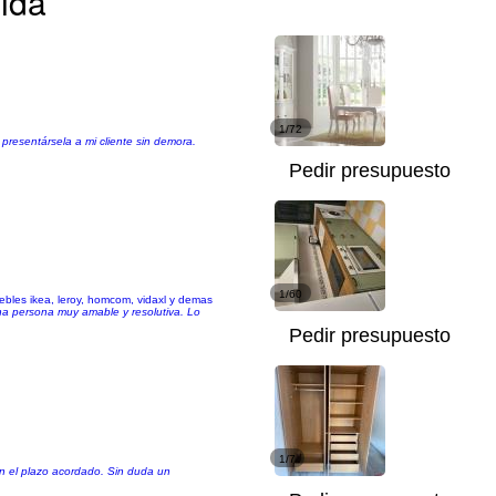
dida
1/72
resentársela a mi cliente sin demora.
Pedir presupuesto
1/60
ebles ikea, leroy, homcom, vidaxl y demas
Una persona muy amable y resolutiva. Lo
Pedir presupuesto
1/7
en el plazo acordado. Sin duda un