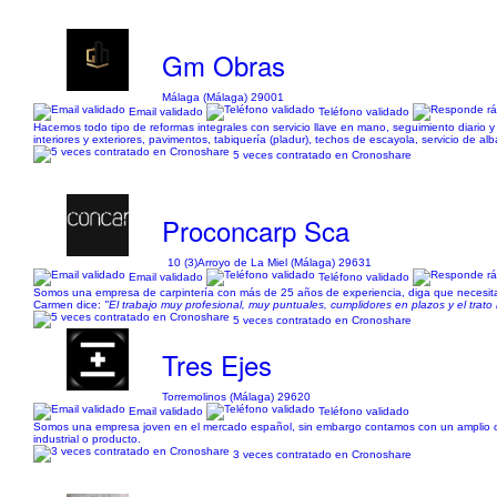
Gm Obras
Málaga (Málaga) 29001
Email validado
Teléfono validado
Hacemos todo tipo de reformas integrales con servicio llave en mano, seguimiento diario 
interiores y exteriores, pavimentos, tabiquería (pladur), techos de escayola, servicio de alb
5 veces contratado en Cronoshare
Proconcarp Sca
10 (3)
Arroyo de La Miel (Málaga) 29631
Email validado
Teléfono validado
Somos una empresa de carpintería con más de 25 años de experiencia, diga que necesita
Carmen dice:
"El trabajo muy profesional, muy puntuales, cumplidores en plazos y el trato 
5 veces contratado en Cronoshare
Tres Ejes
Torremolinos (Málaga) 29620
Email validado
Teléfono validado
Somos una empresa joven en el mercado español, sin embargo contamos con un amplio conoc
industrial o producto.
3 veces contratado en Cronoshare