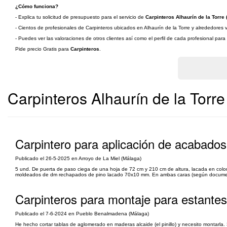
¿Cómo funciona?
- Explica tu solicitud de presupuesto para el servicio de
Carpinteros Alhaurín de la Torre 
- Cientos de profesionales de Carpinteros ubicados en Alhaurín de la Torre y alrededores v
- Puedes ver las valoraciones de otros clientes así como el perfil de cada profesional par
Pide precio Gratis para
Carpinteros
.
Carpinteros Alhaurín de la Torr
Carpintero para aplicación de acabados
Publicado el 26-5-2025 en Arroyo de La Miel (Málaga)
5 und. De puerta de paso ciega de una hoja de 72 cm y 210 cm de altura, lacada en colo
moldeados de dm rechapados de pino lacado 70x10 mm. En ambas caras (según documentació
Carpinteros para montaje para estantes 
Publicado el 7-6-2024 en Pueblo Benalmadena (Málaga)
He hecho cortar tablas de aglomerado en maderas alcaide (el pinillo) y necesito montarla. 3