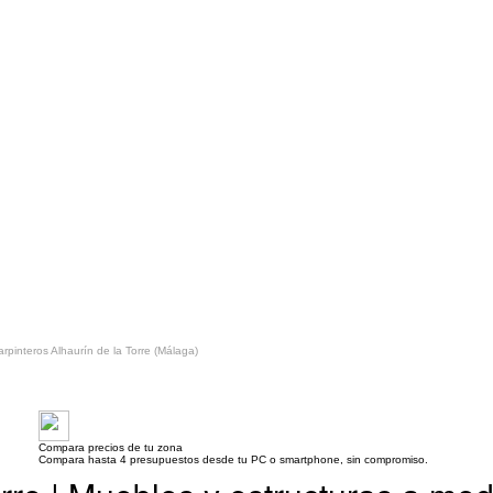
arpinteros Alhaurín de la Torre (Málaga)
Compara precios de tu zona
Compara hasta 4 presupuestos desde tu PC o smartphone, sin compromiso.