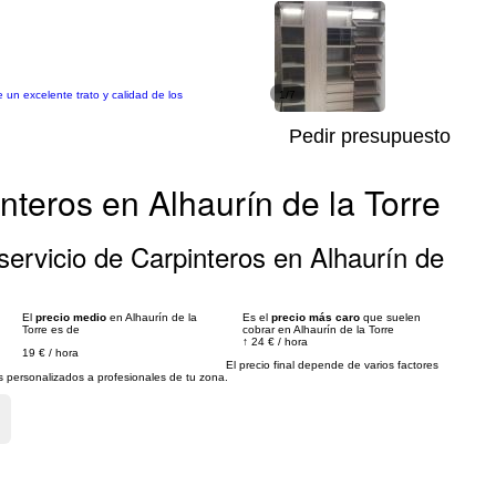
e un excelente trato y calidad de los
1/7
Pedir presupuesto
nteros en Alhaurín de la Torre
ervicio de Carpinteros en Alhaurín de
El
precio medio
en Alhaurín de la
Es el
precio más caro
que suelen
Torre es de
cobrar en Alhaurín de la Torre
↑
24 €
/
hora
19 €
/
hora
El precio final depende de varios factores
personalizados a profesionales de tu zona.