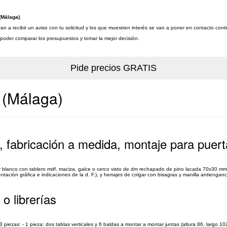
(Málaga)
.
an a recibir un aviso con tu solicitud y los que muestren interés se van a poner en contacto cont
a poder comparar los presupuestos y tomar la mejor decisión.
e (Málaga)
, fabricación a medida, montaje para puer
r blanco con tablero mdf, maciza, galce o cerco visto de dm rechapado de pino lacada 70x30 mm
n gráfica e indicaciones de la d. F.), y herrajes de colgar con bisagras y manilla antiengan
o librerías
 piezas: - 1 pieza: dos tablas verticales y 6 baldas a montar a montar juntas (altura 86, largo 10