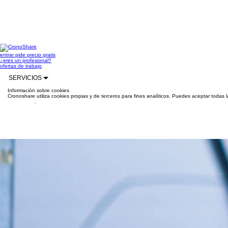
entrar
pide precio gratis
¿eres un profesional?
ofertas de trabajo
SERVICIOS
Información sobre cookies
Cronoshare utiliza cookies propias y de terceros para fines analíticos. Puedes aceptar todas 
información
.