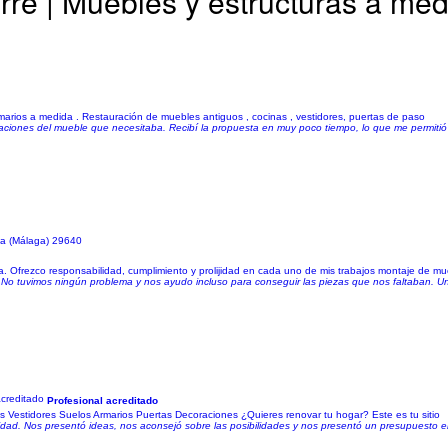
orre | Muebles y estructuras a me
armarios a medida . Restauración de muebles antiguos , cocinas , vestidores, puertas de paso
iones del mueble que necesitaba. Recibí la propuesta en muy poco tiempo, lo que me permitió p
la (Málaga) 29640
. Ofrezco responsabilidad, cumplimiento y prolijidad en cada uno de mis trabajos montaje de mu
o. No tuvimos ningún problema y nos ayudo incluso para conseguir las piezas que nos faltaban. 
Profesional acreditado
s Vestidores Suelos Armarios Puertas Decoraciones ¿Quieres renovar tu hogar? Este es tu sitio
lidad. Nos presentó ideas, nos aconsejó sobre las posibilidades y nos presentó un presupuesto 