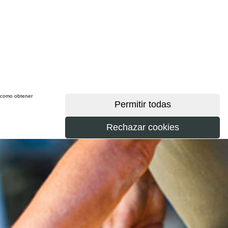
sí como obtener
más