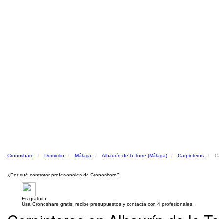
Cronoshare
Domicilio
Málaga
Alhaurín de la Torre (Málaga)
Carpinteros
C
¿Por qué contratar profesionales de Cronoshare?
Es gratuito
Usa Cronoshare gratis: recibe presupuestos y contacta con 4 profesionales.