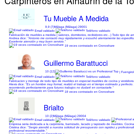
Carpinteros en Alhaurín de la T
Tu Mueble A Medida
9,9 (7)
Málaga (Málaga) 29001
Email validado
Teléfono validado
Fabricación de muebles a medida ( salones, dormitorios, recibidores etc...) Todo tipo de 
Andrea dice:
"Antonio me contactó muy rápidamente y escuchó atentamente las especificac
Excelente atención y muy buen servicio."
19 veces contratado en Cronoshare
Guillermo Barattucci
10 (12)
| Fuengiro
Email validado
Teléfono validado
Fabricacion y montaje de todo tipo de muebles en especial muebles de cocina y vestidorea
Alexis dice:
"Es un hombre muy formal, realizó el trabajo en el tiempo estimado y perfect
recomiendo perfectamente para futuros trabajos no dudaré en contactarle."
18 veces contratado en Cronoshare
Brialto
10 (2)
Málaga (Málaga) 29004
Email validado
Teléfono validado
Empresa seria dedicada a la carpinteria, barnizado, lacado y tapizado de muebles. Cocina
Cristina dice:
"Sergio atendió a nuestra solicitud de presupuesto con rapidez y profesiona
profesional recomendable."