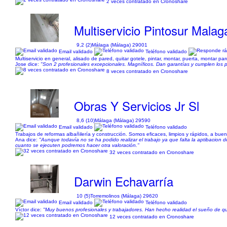
2 veces contratado en Cronoshare
Multiservicio Pintosur Malag
9,2 (2)
Málaga (Málaga) 29001
Email validado
Teléfono validado
Multiservicio en general, alisado de pared, quitar gotele, pintar, montar, puerta, montar p
Jose dice:
"Son 2 profesionales excepcionales. Magníficos. Dan garantías y cumplen los p
8 veces contratado en Cronoshare
Obras Y Servicios Jr Sl
8,6 (10)
Málaga (Málaga) 29590
Email validado
Teléfono validado
Trabajos de reformas albañilería y construcción. Somos eficaces, limpios y rápidos, a buen
Ana dice:
"Aunque todavía no se ha podido realizar el trabajo ya que falta la aptibacion 
cuanto se ejecuten podremos hacer otra valoración."
32 veces contratado en Cronoshare
Darwin Echavarría
10 (5)
Torremolinos (Málaga) 29620
Email validado
Teléfono validado
Víctor dice:
"Muy buenos profesionales y trabajadores. Han hecho realidad el sueño de qu
12 veces contratado en Cronoshare