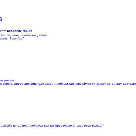
a
Responde rápido
archet, ventana, reforma en general
lazos. Seriedad."
os precios.
del seguro, puedo adelantar que José Antonio ha sido muy rápido en llamarnos, en darnos presupue
e mi hija tenga una habitacion con tabiques pladur en muy poco tiempo."