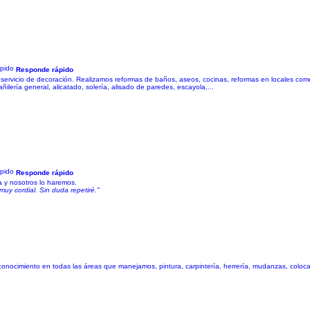
Responde rápido
y servicio de decoración. Realizamos reformas de baños, aseos, cocinas, reformas en locales com
añilería general, alicatado, solería, alisado de paredes, escayola,...
Responde rápido
 y nosotros lo haremos.
muy cordial. Sin duda repetiré."
imiento en todas las áreas que manejamos, pintura, carpintería, herrería, mudanzas, colocació