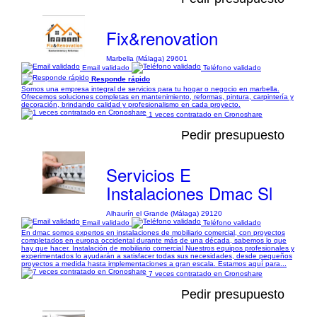
Fix&renovation
Marbella (Málaga) 29601
Email validado
Teléfono validado
Responde rápido
Somos una empresa integral de servicios para tu hogar o negocio en marbella.
Ofrecemos soluciones completas en mantenimiento, reformas, pintura, carpintería y
decoración, brindando calidad y profesionalismo en cada proyecto.
1 veces contratado en Cronoshare
Pedir presupuesto
Servicios E
Instalaciones Dmac Sl
Alhaurín el Grande (Málaga) 29120
Email validado
Teléfono validado
En dmac somos expertos en instalaciones de mobiliario comercial, con proyectos
completados en europa occidental durante más de una década, sabemos lo que
hay que hacer. Instalación de mobiliario comercial Nuestros equipos profesionales y
experimentados lo ayudarán a satisfacer todas sus necesidades, desde pequeños
proyectos a medida hasta implementaciones a gran escala. Estamos aquí para...
7 veces contratado en Cronoshare
Pedir presupuesto