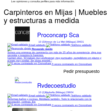
Lee opiniones y consulta perfiles para más información.
Carpinteros en Mijas | Muebles
y estructuras a medida
Proconcarp Sca
10 (3)
Arroyo de La Miel (Málaga) 29631
Email validado
Teléfono validado
Responde rápido
Somos una empresa de carpintería con más de 25 años de experiencia, diga que
necesita y nosotros lo haremos.
Carmen dice:
"El trabajo muy profesional, muy puntuales, cumplidores en plazos y
el trato muy cordial. Sin duda repetiré."
5 veces contratado en Cronoshare
Pedir presupuesto
Rvdecoestudio
10 (1)
Marbella (Málaga) 29604
Email validado
Teléfono validado
Reformas baños y cocinas. Mobiliario también. Todo lo relacionado con la
decoración, cortinas. Etc
3 veces contratado en Cronoshare