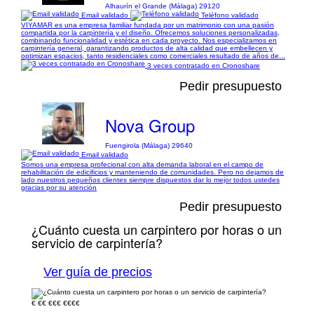
Alhaurín el Grande (Málaga) 29120
Email validado
Teléfono validado
VIYAMAR es una empresa familiar fundada por un matrimonio con una pasión
compartida por la carpintería y el diseño. Ofrecemos soluciones personalizadas,
combinando funcionalidad y estética en cada proyecto. Nos especializamos en
carpintería general, garantizando productos de alta calidad que embellecen y
optimizan espacios, tanto residenciales como comerciales resultado de años de...
3 veces contratado en Cronoshare
Pedir presupuesto
Nova Group
Fuengirola (Málaga) 29640
Email validado
Somos una empresa profecional con alta demanda laboral en el campo de
rehabilitación de edicificios y manteniendo de comunidades. Pero no dejamos de
lado nuestros pequeños clientes siempre dispuestos dar lo mejor todos ustedes
gracias por su atención
Pedir presupuesto
¿Cuánto cuesta un carpintero por horas o un
servicio de carpintería?
Ver guía de precios
€
€€
€€€
€€€€