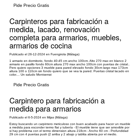
Pide Precio Gratis
Carpinteros para fabricación a
medida, lacado, renovación
completa para armarios, muebles,
armarios de cocina
Publicado el 26-12-2024 en Fuengirola (Málaga)
1 armario en dormitorio, fondo 40-45 cm ancho 100cm. Alto 270 max en blanco 2
armario en pasillo fondo 60cm altura 270 max ancho 100cm con puertas de cristal..
Pero quiero opciones 3 mueble para pared elevado fondo 30cm largo max 173cm
altura 100 o 110cm sin fondo quiero que se vea la pared. Puertas cristal lacado en
color.... Un saludo Montserrat
Pide Precio Gratis
Carpintero para fabricación a
medida para armarios
Publicado el 6-5-2024 en Mijas (Málaga)
Estoy buscando un carpintero meticuloso con buen acabado para hacer un mueble
a medida para esconder termo flat y tubería - El mueble tiene que ser amovible por
si hay problema con el termo dimension altura 218cm - Ancho 60 cm - Profundidad
29 cm con 4 puertas push (2 arriba y 2 abajo y tablita abierta por el medio.