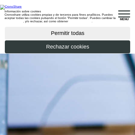
Información sobre cookies
Cronoshare utiliza cookies propias y de terceros para fines analíticos. Puedes
aceptar todas las cookies pulsando el botón “Permitir todas”. Puedes cambiar la
MENU
configuración
, y/o rechazar, así como obtener
más información
.