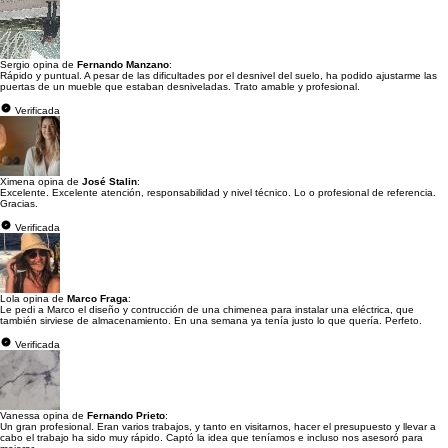
Sergio opina de
Fernando Manzano
:
Rápido y puntual. A pesar de las dificultades por el desnivel del suelo, ha podido ajustarme las
puertas de un mueble que estaban desniveladas. Trato amable y profesional.
Verificada
Ximena opina de
José Stalin
:
Excelente. Excelente atención, responsabilidad y nivel técnico. Lo o profesional de referencia.
Gracias.
Verificada
Lola opina de
Marco Fraga
:
Le pedi a Marco el diseño y contrucción de una chimenea para instalar una eléctrica, que
también sirviese de almacenamiento. En una semana ya tenía justo lo que quería. Perfeto.
Verificada
Vanessa opina de
Fernando Prieto
:
Un gran profesional. Eran varios trabajos, y tanto en visitarnos, hacer el presupuesto y llevar a
cabo el trabajo ha sido muy rápido. Captó la idea que teníamos e incluso nos asesoró para