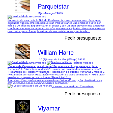
Parquetstar
Mijas (Málaga) 29649
Email validado
Por medio de esta carta le Saludo Cordialmente y me presento ante Usted para
exponerle nuestra empresa parquetstar. Parquetstar es una empresa nueva con
más de 20 años de Experiencia en el sector y con un gran proyecto muy ambicioso
con Futuros puntos de venta en españa, marruecos y gibraltar. Nuestra empresa se
caracteriza por su fuerte, la calidad de sus Instalaciones y ventas de...
Pedir presupuesto
William Harte
10 (2)
Arroyo de La Miel (Málaga) 29631
Email validado
Teléfono validado
*Servicio de Carpintería para el Hogar* Reparamos su hogar, pieza por pieza.
*Servicios* 1. *Carpintería a Medida*: Estanterías empotradas, armarios y más 2.
*Reparación de Puertas y Ventanas*: Reparación de puertas, ventanas y marcos 3.
*Reparación de Pisos*: Reparación y renovación de pisos de madera 4. *Molduras*:
Instalación y reparación de molduras *Beneficios* 1....
Juan dice:
"Gran profesional, con excelente Calidad/Precio, y ha planificado muy
bien los trabajos para cumplir los plazos acordados."
4 veces contratado en Cronoshare
Pedir presupuesto
Viyamar