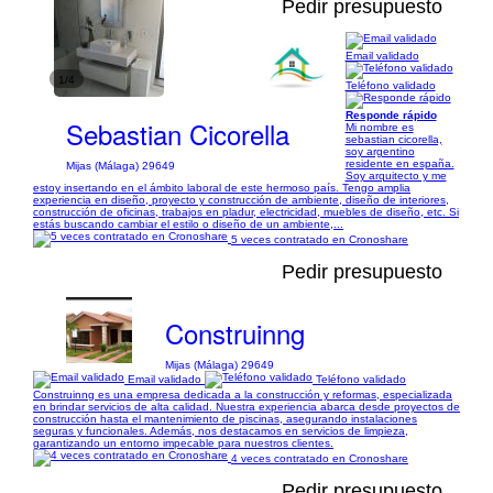
Pedir presupuesto
Email validado
1/4
Teléfono validado
Responde rápido
Sebastian Cicorella
Mi nombre es
sebastian cicorella,
soy argentino
residente en españa.
Mijas (Málaga) 29649
Soy arquitecto y me
estoy insertando en el ámbito laboral de este hermoso país. Tengo amplia
experiencia en diseño, proyecto y construcción de ambiente, diseño de interiores,
construcción de oficinas, trabajos en pladur, electricidad, muebles de diseño, etc. Si
estás buscando cambiar el estilo o diseño de un ambiente,...
5 veces contratado en Cronoshare
Pedir presupuesto
Construinng
Mijas (Málaga) 29649
Email validado
Teléfono validado
Construinng es una empresa dedicada a la construcción y reformas, especializada
en brindar servicios de alta calidad. Nuestra experiencia abarca desde proyectos de
construcción hasta el mantenimiento de piscinas, asegurando instalaciones
seguras y funcionales. Además, nos destacamos en servicios de limpieza,
garantizando un entorno impecable para nuestros clientes.
4 veces contratado en Cronoshare
Pedir presupuesto