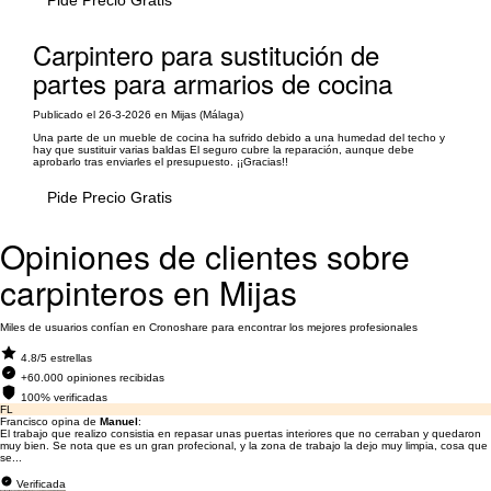
Pide Precio Gratis
Carpintero para sustitución de
partes para armarios de cocina
Publicado el 26-3-2026 en Mijas (Málaga)
Una parte de un mueble de cocina ha sufrido debido a una humedad del techo y
hay que sustituir varias baldas El seguro cubre la reparación, aunque debe
aprobarlo tras enviarles el presupuesto. ¡¡Gracias!!
Pide Precio Gratis
Opiniones de clientes sobre
carpinteros en Mijas
Miles de usuarios confían en Cronoshare para encontrar los mejores profesionales
4.8/5 estrellas
+60.000 opiniones recibidas
100% verificadas
FL
Francisco opina de
Manuel
:
El trabajo que realizo consistia en repasar unas puertas interiores que no cerraban y quedaron
muy bien. Se nota que es un gran profecional, y la zona de trabajo la dejo muy limpia, cosa que
se...
Verificada