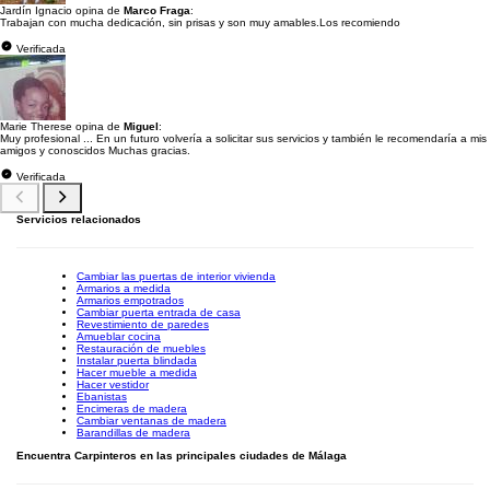
Jardín Ignacio opina de
Marco Fraga
:
Trabajan con mucha dedicación, sin prisas y son muy amables.Los recomiendo
Verificada
Marie Therese opina de
Miguel
:
Muy profesional ... En un futuro volvería a solicitar sus servicios y también le recomendaría a mis
amigos y conoscidos Muchas gracias.
Verificada
Servicios relacionados
Cambiar las puertas de interior vivienda
Armarios a medida
Armarios empotrados
Cambiar puerta entrada de casa
Revestimiento de paredes
Amueblar cocina
Restauración de muebles
Instalar puerta blindada
Hacer mueble a medida
Hacer vestidor
Ebanistas
Encimeras de madera
Cambiar ventanas de madera
Barandillas de madera
Encuentra Carpinteros en las principales ciudades de Málaga