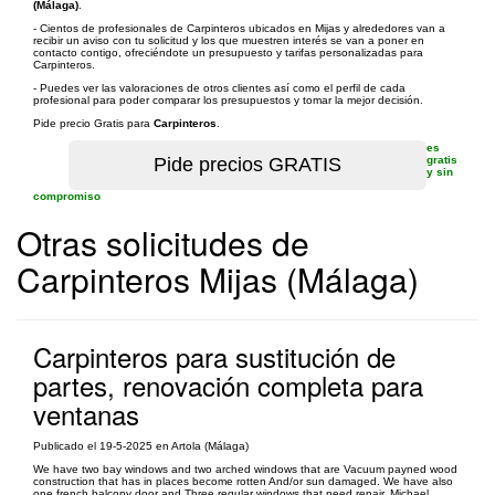
(Málaga)
.
- Cientos de profesionales de Carpinteros ubicados en Mijas y alrededores van a
recibir un aviso con tu solicitud y los que muestren interés se van a poner en
contacto contigo, ofreciéndote un presupuesto y tarifas personalizadas para
Carpinteros.
- Puedes ver las valoraciones de otros clientes así como el perfil de cada
profesional para poder comparar los presupuestos y tomar la mejor decisión.
Pide precio Gratis para
Carpinteros
.
es
gratis
y sin
compromiso
Otras solicitudes de
Carpinteros Mijas (Málaga)
Carpinteros para sustitución de
partes, renovación completa para
ventanas
Publicado el 19-5-2025 en Artola (Málaga)
We have two bay windows and two arched windows that are Vacuum payned wood
construction that has in places become rotten And/or sun damaged. We have also
one french balcony door and Three regular windows that need repair. Michael