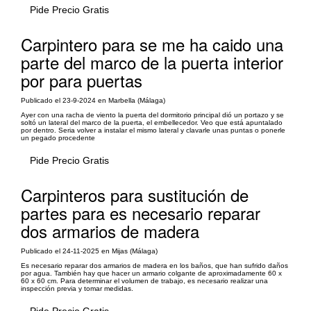
Pide Precio Gratis
Carpintero para se me ha caido una
parte del marco de la puerta interior
por para puertas
Publicado el 23-9-2024 en Marbella (Málaga)
Ayer con una racha de viento la puerta del dormitorio principal dió un portazo y se
soltó un lateral del marco de la puerta, el embellecedor. Veo que está apuntalado
por dentro. Seria volver a instalar el mismo lateral y clavarle unas puntas o ponerle
un pegado procedente
Pide Precio Gratis
Carpinteros para sustitución de
partes para es necesario reparar
dos armarios de madera
Publicado el 24-11-2025 en Mijas (Málaga)
Es necesario reparar dos armarios de madera en los baños, que han sufrido daños
por agua. También hay que hacer un armario colgante de aproximadamente 60 x
60 x 60 cm. Para determinar el volumen de trabajo, es necesario realizar una
inspección previa y tomar medidas.