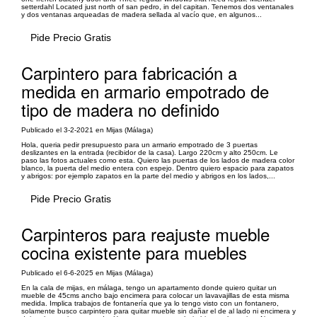
setterdahl Located just north of san pedro, in del capitan. Tenemos dos ventanales
y dos ventanas arqueadas de madera sellada al vacío que, en algunos...
Pide Precio Gratis
Carpintero para fabricación a
medida en armario empotrado de
tipo de madera no definido
Publicado el 3-2-2021 en Mijas (Málaga)
Hola, queria pedir presupuesto para un armario empotrado de 3 puertas
deslizantes en la entrada (recibidor de la casa). Largo 220cm y alto 250cm. Le
paso las fotos actuales como esta. Quiero las puertas de los lados de madera color
blanco, la puerta del medio entera con espejo. Dentro quiero espacio para zapatos
y abrigos: por ejemplo zapatos en la parte del medio y abrigos en los lados,...
Pide Precio Gratis
Carpinteros para reajuste mueble
cocina existente para muebles
Publicado el 6-6-2025 en Mijas (Málaga)
En la cala de mijas, en málaga, tengo un apartamento donde quiero quitar un
mueble de 45cms ancho bajo encimera para colocar un lavavajillas de esta misma
medida. Implica trabajos de fontanería que ya lo tengo visto con un fontanero,
solamente busco carpintero para quitar mueble sin dañar el de al lado ni encimera y