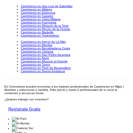
Carpinteros en San Luis de Sabinillas
Carpinteros en Málaga
Carpinteros en Estepona
Carpinteros en Casares
Carpinteros en Vélez-Málaga
Carpinteros en Fuengirola
Carpinteros en Alhaurín de la Torre
Carpinteros en Rincón de la Victoria
Carpinteros en Marbella
Carpinteros en Torremolinos
Carpinteros en Arroyo de La Miel
Carpinteros en Manilva
Carpinteros en Benalmadena Costa
Carpinteros en Cártama
Carpinteros en San Pedro Alcantara
Carpinteros en Nerja
Carpinteros en Alhaurín el Grande
Carpinteros en Torrox
Carpinteros en Torre de Benagalbon
Carpinteros en Nueva Andalucia
En Cronoshare puedes encontrar a los mejores profesionales de Carpinteros en Mijas |
Muebles y estructuras a medida. Pide precio y hasta 4 profesionales de tu zona te
contactan a las pocas horas.
¿Quieres trabajar con nosotros?
Regístrate Gratis