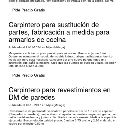
dejar el espacio preparado. Hay ascensor y se trabaja bien en la cocina. No me...
Pide Precio Gratis
Carpintero para sustitución de
partes, fabricación a medida para
armarios de cocina
Publicado el 21-11-2024 en Mijas (Málaga)
Me gustaría solicitar un presupuesto para mi cocina. Puedo adjuntar fotos
Queremos mantener el modelo de mueble idéntico al que facilitaremos foto (con
medidas), pero será necesario cambiarlo por uno nuevo porque hubo una
infiltración que dañó la madera. Creo que las puertas se pueden utilizar. Medición
total de lado a lado 3.25m.
Pide Precio Gratis
Carpintero para revestimientos en
DM de paredes
Publicado el 13-10-2017 en Mijas (Málaga)
Revestimiento de paramento vertical con paneles de dm de 1.6 cm de espesor
(Chapado con madera), con acabado chapado con madera según infografía, con
unión machihembrada y junta oculta, fijadas mecánicamente. Medida la superficie
ejecutada. Busco relación calidad precio. 6 ud de 0.75 ancho y 2,20 m de alto y
vuelve por el techo 0.80 m.