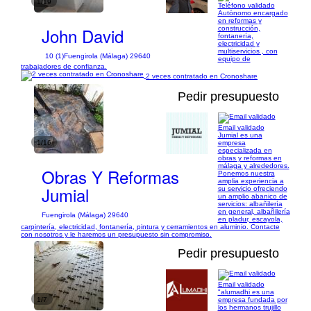
1/19
Teléfono validado
Autónomo encargado
en reformas y
John David
construcción,
fontanería,
electricidad y
multiservicios , con
10 (1)
Fuengirola (Málaga) 29640
equipo de
trabajadores de confianza.
2 veces contratado en Cronoshare
Pedir presupuesto
Email validado
Jumial es una
1/16
empresa
especializada en
obras y reformas en
málaga y alrededores.
Obras Y Reformas
Ponemos nuestra
amplia experiencia a
Jumial
su servicio ofreciendo
un amplio abanico de
servicios: albañilería
en general, albañilería
Fuengirola (Málaga) 29640
en pladur, escayola,
carpintería, electricidad, fontanería, pintura y cerramientos en aluminio. Contacte
con nosotros y le haremos un presupuesto sin compromiso.
Pedir presupuesto
Email validado
"alumadhi es una
1/7
empresa fundada por
los hermanos trujillo