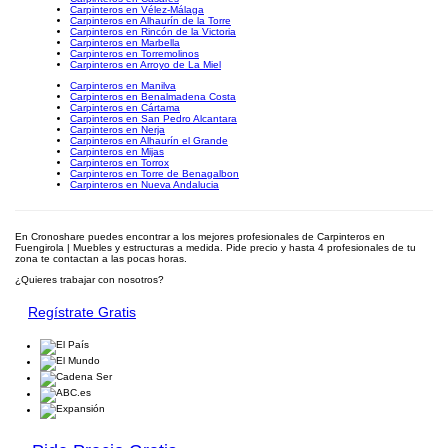
Carpinteros en Vélez-Málaga
Carpinteros en Alhaurín de la Torre
Carpinteros en Rincón de la Victoria
Carpinteros en Marbella
Carpinteros en Torremolinos
Carpinteros en Arroyo de La Miel
Carpinteros en Manilva
Carpinteros en Benalmadena Costa
Carpinteros en Cártama
Carpinteros en San Pedro Alcantara
Carpinteros en Nerja
Carpinteros en Alhaurín el Grande
Carpinteros en Mijas
Carpinteros en Torrox
Carpinteros en Torre de Benagalbon
Carpinteros en Nueva Andalucia
En Cronoshare puedes encontrar a los mejores profesionales de Carpinteros en
Fuengirola | Muebles y estructuras a medida. Pide precio y hasta 4 profesionales de tu
zona te contactan a las pocas horas.
¿Quieres trabajar con nosotros?
Regístrate Gratis