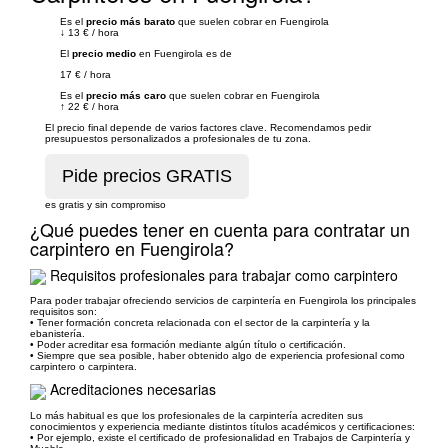
Es el
precio más barato
que suelen cobrar en Fuengirola
↓
13 €
/
hora
El
precio medio
en Fuengirola es de
17 €
/
hora
Es el
precio más caro
que suelen cobrar en Fuengirola
↑
22 €
/
hora
El precio final depende de varios factores clave. Recomendamos pedir
presupuestos personalizados a profesionales de tu zona.
es gratis y sin compromiso
¿Qué puedes tener en cuenta para contratar un
carpintero en Fuengirola?
Requisitos profesionales para trabajar como carpintero
Para poder trabajar ofreciendo servicios de carpintería en Fuengirola los principales
requisitos son:
• Tener formación concreta relacionada con el sector de la carpintería y la
ebanistería.
• Poder acreditar esa formación mediante algún título o certificación.
• Siempre que sea posible, haber obtenido algo de experiencia profesional como
carpintero o carpintera.
Acreditaciones necesarias
Lo más habitual es que los profesionales de la carpintería acrediten sus
conocimientos y experiencia mediante distintos títulos académicos y certificaciones:
• Por ejemplo, existe el certificado de profesionalidad en Trabajos de Carpintería y