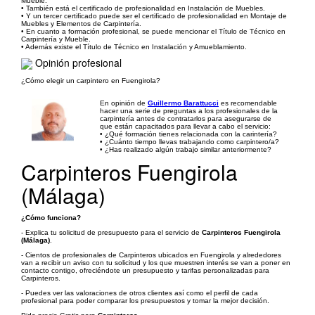
Mueble.
• También está el certificado de profesionalidad en Instalación de Muebles.
• Y un tercer certificado puede ser el certificado de profesionalidad en Montaje de
Muebles y Elementos de Carpintería.
• En cuanto a formación profesional, se puede mencionar el Título de Técnico en
Carpintería y Mueble.
• Además existe el Título de Técnico en Instalación y Amueblamiento.
Opinión profesional
¿Cómo elegir un carpintero en Fuengirola?
En opinión de
Guillermo Barattucci
es recomendable
hacer una serie de preguntas a los profesionales de la
carpintería antes de contratarlos para asegurarse de
que están capacitados para llevar a cabo el servicio:
• ¿Qué formación tienes relacionada con la carintería?
• ¿Cuánto tiempo llevas trabajando como carpintero/a?
• ¿Has realizado algún trabajo similar anteriormente?
Carpinteros Fuengirola
(Málaga)
¿Cómo funciona?
- Explica tu solicitud de presupuesto para el servicio de
Carpinteros Fuengirola
(Málaga)
.
- Cientos de profesionales de Carpinteros ubicados en Fuengirola y alrededores
van a recibir un aviso con tu solicitud y los que muestren interés se van a poner en
contacto contigo, ofreciéndote un presupuesto y tarifas personalizadas para
Carpinteros.
- Puedes ver las valoraciones de otros clientes así como el perfil de cada
profesional para poder comparar los presupuestos y tomar la mejor decisión.