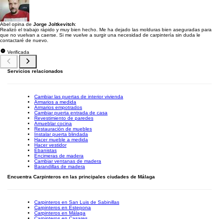
Abel opina de
Jorge Joltkevitch
:
Realizó el trabajo rápido y muy bien hecho. Me ha dejado las molduras bien aseguradas para
que no vuelvan a caerse. Si me vuelve a surgir una necesidad de carpintería sin duda le
contactaré de nuevo.
Verificada
Servicios relacionados
Cambiar las puertas de interior vivienda
Armarios a medida
Armarios empotrados
Cambiar puerta entrada de casa
Revestimiento de paredes
Amueblar cocina
Restauración de muebles
Instalar puerta blindada
Hacer mueble a medida
Hacer vestidor
Ebanistas
Encimeras de madera
Cambiar ventanas de madera
Barandillas de madera
Encuentra Carpinteros en las principales ciudades de Málaga
Carpinteros en San Luis de Sabinillas
Carpinteros en Estepona
Carpinteros en Málaga
Carpinteros en Casares