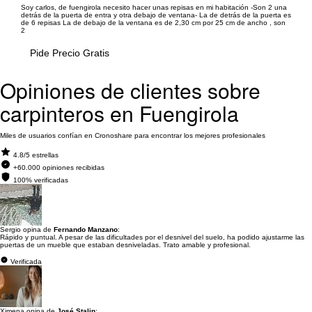
Soy carlos, de fuengirola necesito hacer unas repisas en mi habitación -Son 2 una
detrás de la puerta de entra y otra debajo de ventana- La de detrás de la puerta es
de 6 repisas La de debajo de la ventana es de 2,30 cm por 25 cm de ancho , son
2
Pide Precio Gratis
Opiniones de clientes sobre
carpinteros en Fuengirola
Miles de usuarios confían en Cronoshare para encontrar los mejores profesionales
4.8/5 estrellas
+60.000 opiniones recibidas
100% verificadas
Sergio opina de
Fernando Manzano
:
Rápido y puntual. A pesar de las dificultades por el desnivel del suelo, ha podido ajustarme las
puertas de un mueble que estaban desniveladas. Trato amable y profesional.
Verificada
Ximena opina de
José Stalin
: