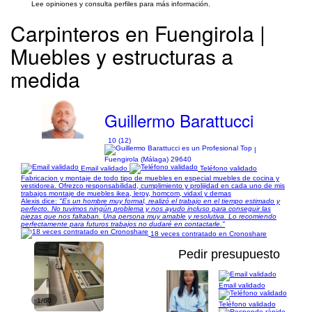
Lee opiniones y consulta perfiles para más información.
Carpinteros en Fuengirola |
Muebles y estructuras a
medida
Guillermo Barattucci
10 (12)
|
Fuengirola (Málaga) 29640
Email validado
Teléfono validado
Fabricacion y montaje de todo tipo de muebles en especial muebles de cocina y
vestidorea. Ofrezco responsabilidad, cumplimiento y prolijidad en cada uno de mis
trabajos montaje de muebles ikea, leroy, homcom, vidaxl y demas
Alexis dice:
"Es un hombre muy formal, realizó el trabajo en el tiempo estimado y
perfecto. No tuvimos ningún problema y nos ayudo incluso para conseguir las
piezas que nos faltaban. Una persona muy amable y resolutiva. Lo recomiendo
perfectamente para futuros trabajos no dudaré en contactarle."
18 veces contratado en Cronoshare
Pedir presupuesto
Email validado
1/60
Teléfono validado