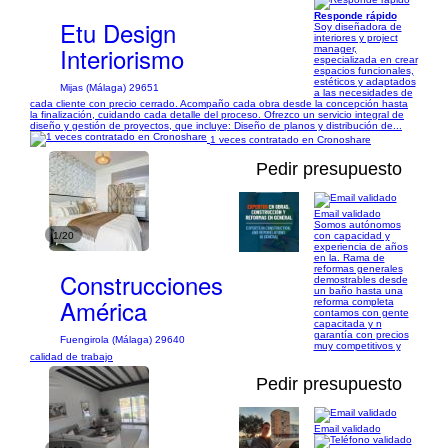
Responde rápido
Etu Design
Soy diseñadora de
interiores y project
Interiorismo
manager,
especializada en crear
espacios funcionales,
estéticos y adaptados
Mijas (Málaga) 29651
a las necesidades de
cada cliente con precio cerrado. Acompaño cada obra desde la concepción hasta
la finalización, cuidando cada detalle del proceso. Ofrezco un servicio integral de
diseño y gestión de proyectos, que incluye: Diseño de planos y distribución de...
1 veces contratado en Cronoshare
Pedir presupuesto
Email validado
Somos autónomos
1/20
con capacidad y
experiencia de años
en la. Rama de
reformas generales
Construcciones
demostrables desde
un baño hasta una
América
reforma completa
contamos con gente
capacitada y n
garantía con precios
Fuengirola (Málaga) 29640
muy competitivos y
calidad de trabajo
Pedir presupuesto
Email validado