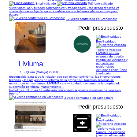
Email validado
Teléfono validado
Víctor dice:
"Muy buenos profesionales y trabajadores. Han hecho realidad el
sueño de que mi hija tenga una habitacion con tabiques pladur en muy poco
tiempo."
12 veces contratado en Cronoshare
Pedir presupuesto
Email validado
1/26
Teléfono validado
LIVIUMA es una
empresa de gestión
Liviuma
integral de viviendas y
propiedades
residenciales.
Actuamos como único
10 (1)
Coín (Málaga) 29100
interlocutor
responsable para todo lo relacionado con el mantenimiento, las intervenciones
técnicas y los proyectos de reforma de la propiedad. Nuestros servicios se
estructuran en tres líneas: LIVIUMA care — cuidado continuo de la propiedad:
supervisión periódica, mantenimiento...
Isabel dice:
"Aún no he trabajado con él pero la primera impresión ha sido muy
buena"
3 veces contratado en Cronoshare
Pedir presupuesto
Email validado
1/8
Teléfono validado
Somos una empresa
joven en el mercado