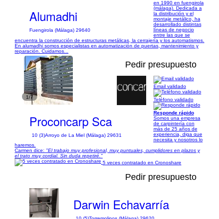
en 1990 en fuengirola
(málaga). Dedicada a
Alumadhi
la distribución y el
montaje metálico, ha
desarrollado distintas
líneas de negocio
Fuengirola (Málaga) 29640
entre las que se
encuentra la construcción de estructuras metálicas, la cerrajería y los automatismos.
En alumadhi somos especialistas en automatización de puertas, mantenimiento y
reparación. Cuidamos...
Pedir presupuesto
Email validado
1/7
Teléfono validado
Responde rápido
Proconcarp Sca
Somos una empresa
de carpintería con
más de 25 años de
experiencia, diga que
10 (3)
Arroyo de La Miel (Málaga) 29631
necesita y nosotros lo
haremos.
Carmen dice:
"El trabajo muy profesional, muy puntuales, cumplidores en plazos y
el trato muy cordial. Sin duda repetiré."
5 veces contratado en Cronoshare
Pedir presupuesto
Darwin Echavarría
10 (5)
Torremolinos (Málaga) 29620