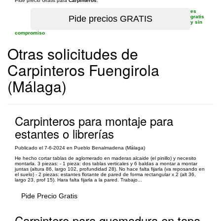
Pide precio Gratis para
Carpinteros
.
es
gratis
y sin
compromiso
Otras solicitudes de
Carpinteros Fuengirola
(Málaga)
Carpinteros para montaje para
estantes o librerías
Publicado el 7-6-2024 en Pueblo Benalmadena (Málaga)
He hecho cortar tablas de aglomerado en maderas alcaide (el pinillo) y necesito
montarla. 3 piezas: - 1 pieza: dos tablas verticales y 6 baldas a montar a montar
juntas (altura 86, largo 102, profundidad 28). No hace falta fijarla (va reposando en
el suelo) - 2 piezas: estantes flotante de pared de forma rectangular x 2 (alt 36,
largo 23, prof 15). Hara falta fijarla a la pared. Trabajo...
Pide Precio Gratis
Carpintero para quemadura en tapa