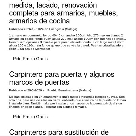
medida, lacado, renovación
completa para armarios, muebles,
armarios de cocina
Publicado el 26-12-2024 en Fuengirola (Málaga)
1 armario en dormitorio, fondo 40-45 cm ancho 100cm. Alto 270 max en blanco 2
armario en pasillo fondo 60cm altura 270 max ancho 100cm con puertas de cristal..
Pero quiero opciones 3 mueble para pared elevado fondo 30cm largo max 173cm
altura 100 o 110cm sin fondo quiero que se vea la pared. Puertas cristal lacado en
color.... Un saludo Montserrat
Pide Precio Gratis
Carpintero para puerta y algunos
marcos de puertas
Publicado el 20-5-2026 en Pueblo Benalmadena (Málaga)
Me han instalado en un apartamento unos marcos y puertas blancas nuevas. Son
solo dos, pero una de ellas no cierra, entiendo que el marco de la puerta no lo han
instalado bien. También falta por instalar unos marcos de la puerta principal y un
chapón en color blanco. Terminar con algunos remates.
Pide Precio Gratis
Carpinteros para sustitución de