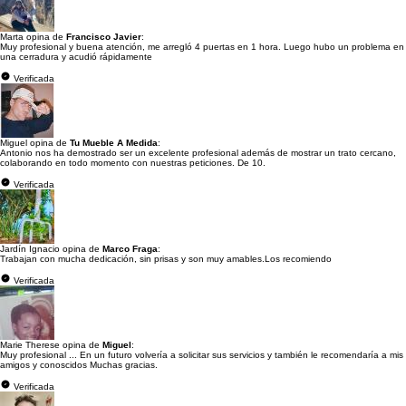
Marta opina de
Francisco Javier
:
Muy profesional y buena atención, me arregló 4 puertas en 1 hora. Luego hubo un problema en
una cerradura y acudió rápidamente
Verificada
Miguel opina de
Tu Mueble A Medida
:
Antonio nos ha demostrado ser un excelente profesional además de mostrar un trato cercano,
colaborando en todo momento con nuestras peticiones. De 10.
Verificada
Jardín Ignacio opina de
Marco Fraga
:
Trabajan con mucha dedicación, sin prisas y son muy amables.Los recomiendo
Verificada
Marie Therese opina de
Miguel
:
Muy profesional ... En un futuro volvería a solicitar sus servicios y también le recomendaría a mis
amigos y conoscidos Muchas gracias.
Verificada