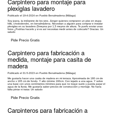
Carpintero para montaje para
plexiglas lavadero
Publicado el 19-4-2024 en Pueblo Benalmadena (Málaga)
Soy joana, la intérprete de los sres. Jünger quienes compraron un piso en stupa
hills, c/rododendro, en benalmádena. Necesitan a alguien para comprar e instalar
plexiglas en su lavadero (5meyros por 1,5 meyros de altura. Te puefo enviar unas
fotos ¿Podrías hacerlo y si es así necesitas medir antes de colocarlo? Gracias. Un
saludo
Pide Precio Gratis
Carpintero para fabricación a
medida, montaje para casita de
madera
Publicado el 31-5-2023 en Pueblo Benalmadena (Málaga)
Me gustaría hacer una casita de madera en mi terraza. Aproximada de 180 cm de
ancho x 165 cm de fondo. Y alto mínimo 160cm. Con tejado a una agua. Y sobre
una base con unos centímetros mínimos para que no toque suelo y pueda pasar el
agua de la lluvia. Me gustaría saber precios de construcción y montaje. No haría
falta pintar ni tratar. Un saludo
Pide Precio Gratis
Carpinteros para fabricación a