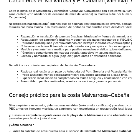
Carpinteros en Malvarrosa y El Cabañal (València): 
Entre la playa de la Malvarrosa y el histórico Cabanyal–Canyamelar, con ejes como la Avin
zona costera (con alrededor de decenas de miles de vecinos), la madera sufre por humeda
Canyamelar).
Necesidades habituales aquí: puertas que se hinchan tras temporales de levante, persian
terrazas con brisa marina, o la restauración de portones modernistas cerca del Mercat del
Reparación e instalación de puertas (macizas, blindadas) y frentes de armario a 
Restauración de carpintería histórica y portones originales respetando el PEC/BIC
Persianas mallorquinas y contraventanas con herrajes inoxidables (A2/A4) aptos pa
Colocación de tarima flotante/laminada, nivelación y rodapiés en fincas antiguas.
Muebles y estanterías a medida para pasillos estrechos y altillos típicos del barrio.
Pérgolas y cerramientos en madera tratada (autoclave) y lasures marinos.
Lacado y barnizado al agua (bajo olor) para obras en viviendas habitadas.
Beneficios de contratar un carpintero del barrio vía
Cronoshare
:
Rapidez real: están a un paso de Avinguda del Port, Serrería o el Passeig Marítim
Precio ajustado: menos desplazamientos y soluciones adaptadas a cada finca.
Experiencia local: medidas complicadas en muros antiguos y coordinación con c
Tranquilidad: perfiles verificados, reseñas de vecinos y garantía por escrito.
Consejo práctico para la costa Malvarrosa–Cabañal
Si tu carpintería es exterior, pide maderas estables (iroko o teka certificada) y acabado c
PEC antes de intervenir y solicita un carpintero con experiencia en restauración local (o
¿Buscas un
carpintero urgente cerca de la playa de la Malvarrosa
o una
ebanistería 
pensadas para la vida junto al mar.
¿Cómo funciona?
- Explica tu solicitud de presupuesto para el servicio de
Carpinteros Malvarrosa Cabañal 