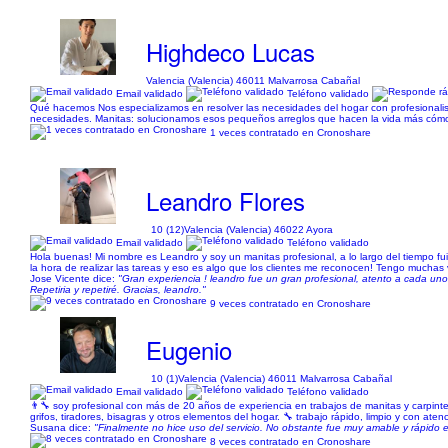
Highdeco Lucas
Valencia (Valencia) 46011 Malvarrosa Cabañal
Email validado
Teléfono validado
Qué hacemos Nos especializamos en resolver las necesidades del hogar con profesionalismo
necesidades. Manitas: solucionamos esos pequeños arreglos que hacen la vida más cómod
1 veces contratado en Cronoshare
Leandro Flores
10 (12)
Valencia (Valencia) 46022 Ayora
Email validado
Teléfono validado
Hola buenas! Mi nombre es Leandro y soy un manitas profesional, a lo largo del tiempo f
la hora de realizar las tareas y eso es algo que los clientes me reconocen! Tengo muchas
Jose Vicente dice:
"Gran experiencia ! leandro fue un gran profesional, atento a cada un
Repetiria y repetiré. Gracias, leandro."
9 veces contratado en Cronoshare
Eugenio
10 (1)
Valencia (Valencia) 46011 Malvarrosa Cabañal
Email validado
Teléfono validado
👨‍🔧 soy profesional con más de 20 años de experiencia en trabajos de manitas y carpinte
grifos, tiradores, bisagras y otros elementos del hogar. 🔧 trabajo rápido, limpio y con ate
Susana dice:
"Finalmente no hice uso del servicio. No obstante fue muy amable y rápido e
8 veces contratado en Cronoshare