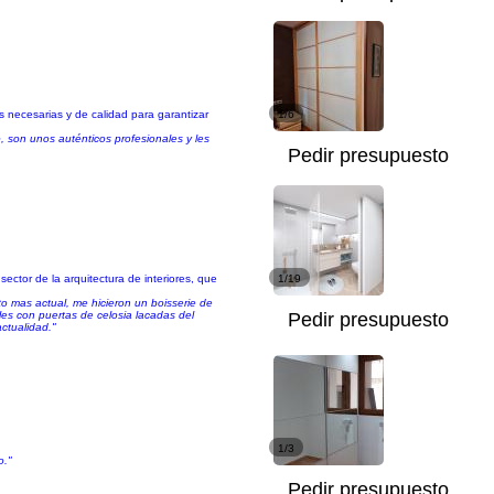
s necesarias y de calidad para garantizar
1/6
o, son unos auténticos profesionales y les
Pedir presupuesto
ctor de la arquitectura de interiores, que
1/19
o mas actual, me hicieron un boisserie de
les con puertas de celosia lacadas del
Pedir presupuesto
ctualidad."
1/3
o."
Pedir presupuesto