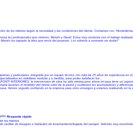
ación de los mismos según la necesidad y las condiciones del cliente. Contamos con. Herramienta
o hasta los profesionales que vinieron, Moisés y David. Estoy muy contenta con el trabajo realizad
 Moisés ha captado la idea que tenía del proyecto. Los volvería a contratar sin dudar!"
sas y particulares, integrada por un equipo técnico con más de 25 años de experiencia en el se
ecializados en mobiliario modular y a medida, para poder satisfacer los...
 APONTI INTERIORES, la intervencion de obra ha sido minima,pero ahora mi casa tiene un aspect
ntrada lacamos el recibidor del mismo color de la pared y ocultamos los acumuladores y diferencia
ra casa. Hemos seguido confiando en la empresa para otros encargos q estamos realizando en la a
Responde rápido
 de los mismos.
o de cambio de bisagras e hidráulico de levantamiento/bajada del canapé. Además muy económic