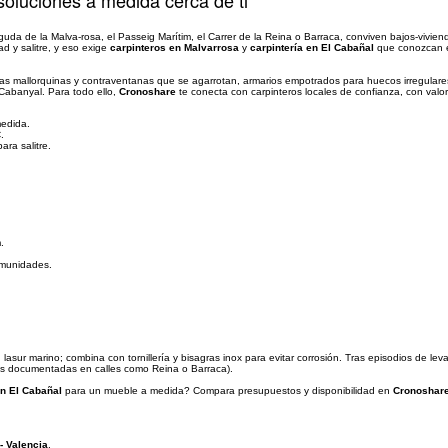
soluciones a medida cerca de ti
guda de la Malva-rosa, el Passeig Marítim, el Carrer de la Reina o Barraca, conviven bajos-vivie
d y salitre, y eso exige
carpinteros en Malvarrosa
y
carpintería en El Cabañal
que conozcan el
as mallorquinas y contraventanas que se agarrotan, armarios empotrados para huecos irregulares
 Cabanyal. Para todo ello,
Cronoshare
te conecta con carpinteros locales de confianza, con valo
medida.
.
ra salitre.
.
omunidades.
on lasur marino; combina con tornillería y bisagras inox para evitar corrosión. Tras episodios de l
bras documentadas en calles como Reina o Barraca).
en El Cabañal
para un mueble a medida? Compara presupuestos y disponibilidad en
Cronoshar
- Valencia
.