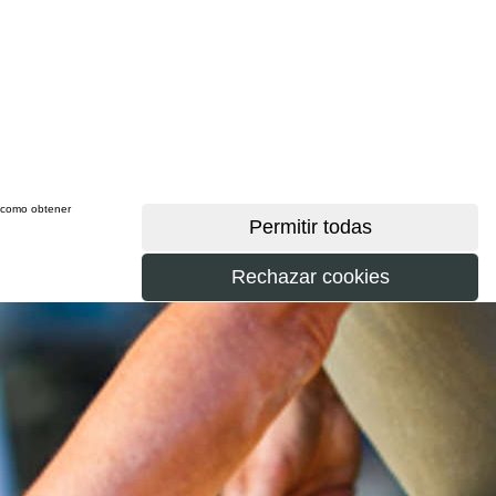
sí como obtener
más