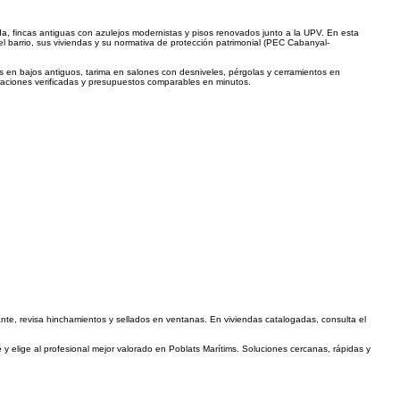
nda, fincas antiguas con azulejos modernistas y pisos renovados junto a la UPV. En esta
 barrio, sus viviendas y su normativa de protección patrimonial (PEC Cabanyal-
 en bajos antiguos, tarima en salones con desniveles, pérgolas y cerramientos en
raciones verificadas y presupuestos comparables en minutos.
evante, revisa hinchamientos y sellados en ventanas. En viviendas catalogadas, consulta el
e
y elige al profesional mejor valorado en Poblats Marítims. Soluciones cercanas, rápidas y