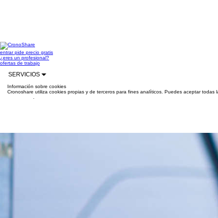
entrar
pide precio gratis
¿eres un profesional?
ofertas de trabajo
SERVICIOS
Información sobre cookies
Cronoshare utiliza cookies propias y de terceros para fines analíticos. Puedes aceptar todas 
información
.