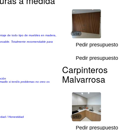
turas a medida
1/34
ntaje de todo tipo de muebles en madera,
impecable. Totalmente recomendable para
Pedir presupuesto
Pedir presupuesto
Carpinteros
Malvarrosa
pción
amadlo si tenéis problemas no creo os
iedad / Honestidad
1/57
Pedir presupuesto