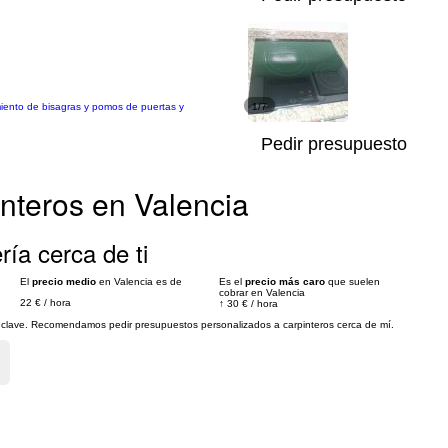
imiento de bisagras y pomos de puertas y
1/7
Pedir presupuesto
nteros en Valencia
ría cerca de ti
El
precio medio
en Valencia es de
Es el
precio más caro
que suelen
cobrar en Valencia
22 €
/
hora
↑
30 €
/
hora
es clave. Recomendamos pedir presupuestos personalizados a carpinteros cerca de mí.