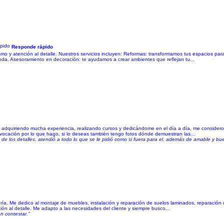
Responde rápido
 y atención al detalle. Nuestros servicios incluyen: Reformas: transformamos tus espacios para
a. Asesoramiento en decoración: te ayudamos a crear ambientes que reflejan tu...
ui adquiriendo mucha experiencia, realizando cursos y dedicándome en el día a día, me consider
 vocación por lo que hago, si lo deseas también tengo fotos dónde demuestran las...
o de los detalles, atendió a todo lo que se le pidió como si fuera para el, además de amable y b
ría. Me dedico al montaje de muebles, instalación y reparación de suelos laminados, reparación d
nción al detalle. Me adapto a las necesidades del cliente y siempre busco...
n contestar."