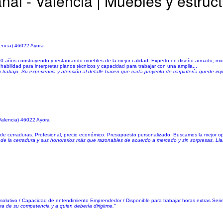
al - Valencia | Muebles y estruc
lencia) 46022 Ayora
30 años construyendo y restaurando muebles de la mejor calidad. Experto en diseño armado, mo
habilidad para interpretar planos técnicos y capacidad para trabajar con una amplia...
su trabajo. Su experiencia y atención al detalle hacen que cada proyecto de carpintería quede 
Valencia) 46022 Ayora
o de cerraduras. Profesional, precio económico. Presupuesto personalizado. Buscamos la mejor o
ón de la cerradura y sus honorarios más que razonables de acuerdo a mercado y sin sorpresas. Ll
esolutivo / Capacidad de entendimiento Emprendedor / Disponible para trabajar horas extras Ser
ra de su competencia y a quien debería dirigirme."