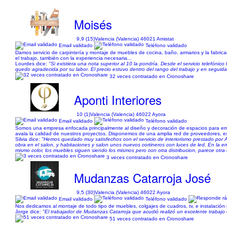
Moisés
9,9 (15)
Valencia (Valencia) 46021 Amistat
Email validado
Teléfono validado
Damos servicio de carpintería y montaje de muebles de cocina, baño, armarios y la fabric
el trabajo, también con la experiencia necesaria...
Lourdes dice:
"Si existiera una nota superior al 10 la pondría. Desde el servicio telefónic
quedo agradecida por su labor. El precio estuvo dentro del rango del trabajo y en seguida
32 veces contratado en Cronoshare
Aponti Interiores
10 (1)
Valencia (Valencia) 46022 Ayora
Email validado
Teléfono validado
Somos una empresa enfocada principalmente al diseño y decoración de espacios para empre
avala la calidad de nuestros proyectos. Disponemos de una amplia red de proveedores, esp
Silvia dice:
"Hemos quedado muy satisfechos con el servicio de interiorismo prestado por
obra en el salon, y habitaciones y salon unos nuevos cortineros con luces de led, En la e
mismo color, los muebles siguen siendo los mismos pero con otra distribucion, parece ot
3 veces contratado en Cronoshare
Mudanzas Catarroja José
9,5 (30)
Valencia (Valencia) 46022 Ayora
Email validado
Teléfono validado
Nos dedicamos al montaje de todo tipo de muebles, colgajes de cuadros, tv, e instalación
Jorge dice:
"El trabajador de Mudanzas Catarroja que acudió realizó un excelente trabaj
51 veces contratado en Cronoshare