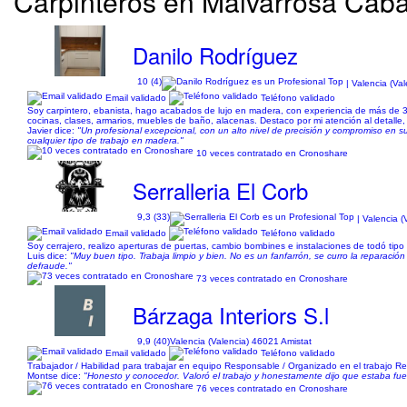
Carpinteros en Malvarrosa Cabañ
Danilo Rodríguez
10 (4)
| Valencia (Va
Email validado
Teléfono validado
Soy carpintero, ebanista, hago acabados de lujo en madera, con experiencia de más de 
cocinas, clases, armarios, muebles de baño, alacenas. Destaco por mi atención al detalle, 
Javier dice:
"Un profesional excepcional, con un alto nivel de precisión y compromiso en 
cualquier tipo de trabajo en madera."
10 veces contratado en Cronoshare
Serralleria El Corb
9,3 (33)
| Valencia (
Email validado
Teléfono validado
Soy cerrajero, realizo aperturas de puertas, cambio bombines e instalaciones de todó tip
Luis dice:
"Muy buen tipo. Trabaja limpio y bien. No es un fanfarrón, se curro la reparaci
defraude."
73 veces contratado en Cronoshare
Bárzaga Interiors S.l
9,9 (40)
Valencia (Valencia) 46021 Amistat
Email validado
Teléfono validado
Trabajador / Habilidad para trabajar en equipo Responsable / Organizado en el trabajo R
Montse dice:
"Honesto y conocedor. Valoró el trabajo y honestamente dijo que estaba fue
76 veces contratado en Cronoshare