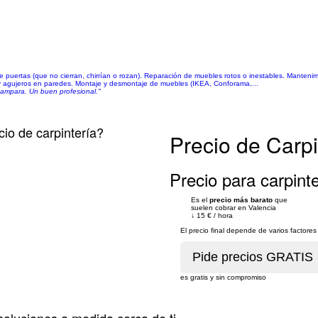
de puertas (que no cierran, chirrían o rozan). Reparación de muebles rotos o inestables. Manten
s y agujeros en paredes. Montaje y desmontaje de muebles (IKEA, Conforama,...
mampara. Un buen profesional."
cio de carpintería?
Precio de Carpi
Precio para carpinte
Es el
precio más barato
que
suelen cobrar en Valencia
↓
15 €
/
hora
El precio final depende de varios factor
es gratis y sin compromiso