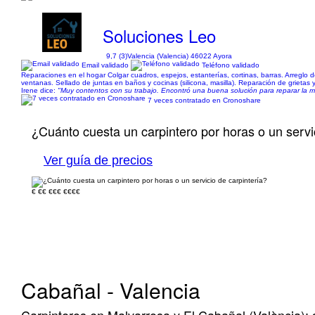
Soluciones Leo
9,7 (3)
Valencia (Valencia) 46022 Ayora
Email validado
Teléfono validado
Reparaciones en el hogar Colgar cuadros, espejos, estanterías, cortinas, barras. Arreglo 
ventanas. Sellado de juntas en baños y cocinas (silicona, masilla). Reparación de grieta
Irene dice:
"Muy contentos con su trabajo. Encontró una buena solución para reparar la 
7 veces contratado en Cronoshare
¿Cuánto cuesta un carpintero por horas o un servi
Ver guía de precios
€
€€
€€€
€€€€
Cabañal - Valencia