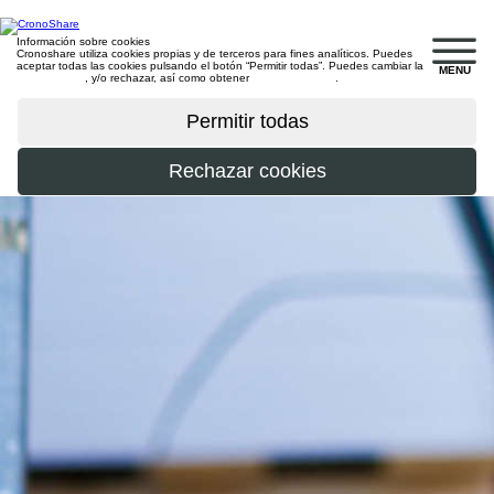
Información sobre cookies
Cronoshare utiliza cookies propias y de terceros para fines analíticos. Puedes
aceptar todas las cookies pulsando el botón “Permitir todas”. Puedes cambiar la
MENU
configuración
, y/o rechazar, así como obtener
más información
.