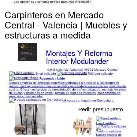
Lee opiniones y consulta perfiles para más información.
Carpinteros en Mercado
Central - Valencia | Muebles y
estructuras a medida
Montajes Y Reforma
Interior Modulander
9,6 (6)
Valencia (Valencia) 46001 Mercado Central
Email validado
Teléfono validado
Responde rápido
Somos empresa de servicios generales dedicados a ofrecerle a los clientes el
precio más bajo en el montaje de muebles para habitación o armarios, muebles de
cocina. Ofrecemos servicio de remodelación de baños, alicatado, montaje de pisos
de ducha y divisiones en cristal, pintura de paredes interiores, saneamiento de
paredes en mal estado.
9 veces contratado en Cronoshare
Pedir presupuesto
Email validado
1/50
Teléfono validado
Damos servicio de