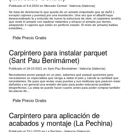
Publicado el 3-4-2024 en Mercado Central - Valencia (Valencia)
Se trata de desmontar lo que queda de un armario empotrado que se dañó (
excepto cajones y puertas) por una inundación. Una vez que el albañil haya
desescombrado la y enlucido de nuevo la estructura de obre, el carpintero tendría
que vestir el armario con madera/ melamina y rehacer el armario por dentro,
adaptando 4 cajones que están en perfecto estado. El resto de armario( baldas
extraíbles,...
Pide Precio Gratis
Carpintero para instalar parquet
(Sant Pau Benimámet)
Publicado el 18-10-2021 en Sant Pau Benimámet - Valencia (Valencia)
Necesitamos poner parqué en un piso, sabemos qué parqué queremos pero
necesitamos un especialista que venga a visitar el piso y calcule la cantidad que
necesitamos. De paso que revise unas puertas y sus molduras que parecen estar
dañadas y en general una revisión del piso para poder solucionar posibles
desperfectos. La visita se puede hacer cuanto antes para poder comprar también
las placas de...
Pide Precio Gratis
Carpintero para aplicación de
acabados y montaje (La Pechina)
Publicado el 23-1-2020 en La Pechina - Valencia (Valencia)