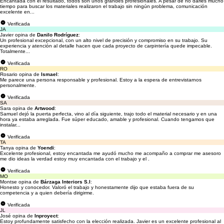
Encantada con el resultado, todos són unos grandes profesionales. A pesar de no darles mucho
tiempo para buscar los materiales realizaron el trabajo sin ningún problema, comunicación
excelente en...
Verificada
JA
Javier opina de
Danilo Rodríguez
:
Un profesional excepcional, con un alto nivel de precisión y compromiso en su trabajo. Su
experiencia y atención al detalle hacen que cada proyecto de carpintería quede impecable.
Totalmente...
Verificada
RO
Rosario opina de
Ismael
:
Me parece una persona responsable y profesional. Estoy a la espera de entrevistarnos
personalmente.
Verificada
SA
Sara opina de
Artwood
:
Samuel dejó la puerta perfecta, vino al día siguiente, trajo todo el material necesario y en una
hora ya estaba arreglada. Fue súper educado, amable y profesional. Cuando tengamos que
instalar...
Verificada
TA
Tanya opina de
Yoendi
:
Excelente profesional, estoy encantada me ayudó mucho me acompaño a comprar me asesoro
me dio ideas la verdad estoy muy encantada con el trabajo y el .
Verificada
MO
Montse opina de
Bárzaga Interiors S.l
:
Honesto y conocedor. Valoró el trabajo y honestamente dijo que estaba fuera de su
competencia y a quien debería dirigirme.
Verificada
JL
José opina de
Inproyect
:
Estoy profundamente satisfecho con la elección realizada. Javier es un excelente profesional al