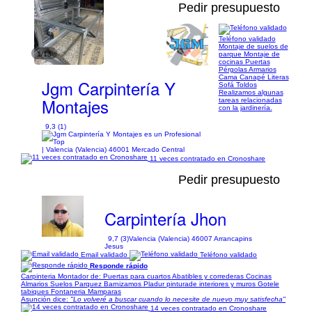
Pedir presupuesto
Teléfono validado
Montaje de suelos de
1/13
parque Montaje de
cocinas Puertas
Pérgolas Armarios
Cama Canapé Literas
Jgm Carpintería Y
Sofá Toldos
Realizamos algunas
Montajes
tareas relacionadas
con la jardinería.
9,3 (1)
| Valencia (Valencia) 46001 Mercado Central
11 veces contratado en Cronoshare
Pedir presupuesto
Carpintería Jhon
9,7 (3)
Valencia (Valencia) 46007 Arrancapins
Jesus
Email validado
Teléfono validado
Responde rápido
Carpinteria Montador de: Puertas para cuartos Abatibles y correderas Cocinas
Almarios Suelos Parquez Barnizamos Pladur pinturade interiores y muros Gotele
tabiques Fontaneria Mamparas
Asunción dice:
"Lo volveré a buscar cuando lo necesite de nuevo muy satisfecha"
14 veces contratado en Cronoshare