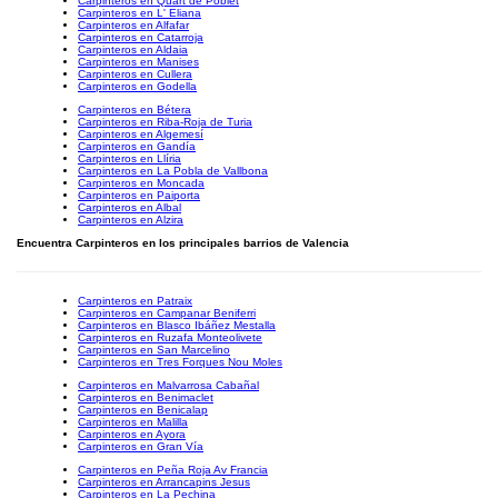
Carpinteros en Quart de Poblet
Carpinteros en L' Eliana
Carpinteros en Alfafar
Carpinteros en Catarroja
Carpinteros en Aldaia
Carpinteros en Manises
Carpinteros en Cullera
Carpinteros en Godella
Carpinteros en Bétera
Carpinteros en Riba-Roja de Turia
Carpinteros en Algemesí
Carpinteros en Gandía
Carpinteros en Llíria
Carpinteros en La Pobla de Vallbona
Carpinteros en Moncada
Carpinteros en Paiporta
Carpinteros en Albal
Carpinteros en Alzira
Encuentra Carpinteros en los principales barrios de Valencia
Carpinteros en Patraix
Carpinteros en Campanar Beniferri
Carpinteros en Blasco Ibáñez Mestalla
Carpinteros en Ruzafa Monteolivete
Carpinteros en San Marcelino
Carpinteros en Tres Forques Nou Moles
Carpinteros en Malvarrosa Cabañal
Carpinteros en Benimaclet
Carpinteros en Benicalap
Carpinteros en Malilla
Carpinteros en Ayora
Carpinteros en Gran Vía
Carpinteros en Peña Roja Av Francia
Carpinteros en Arrancapins Jesus
Carpinteros en La Pechina