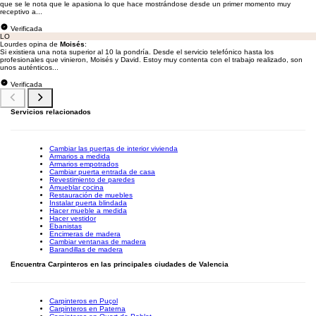
que se le nota que le apasiona lo que hace mostrándose desde un primer momento muy
receptivo a...
Verificada
LO
Lourdes opina de
Moisés
:
Si existiera una nota superior al 10 la pondría. Desde el servicio telefónico hasta los
profesionales que vinieron, Moisés y David. Estoy muy contenta con el trabajo realizado, son
unos auténticos...
Verificada
Servicios relacionados
Cambiar las puertas de interior vivienda
Armarios a medida
Armarios empotrados
Cambiar puerta entrada de casa
Revestimiento de paredes
Amueblar cocina
Restauración de muebles
Instalar puerta blindada
Hacer mueble a medida
Hacer vestidor
Ebanistas
Encimeras de madera
Cambiar ventanas de madera
Barandillas de madera
Encuentra Carpinteros en las principales ciudades de Valencia
Carpinteros en Puçol
Carpinteros en Paterna