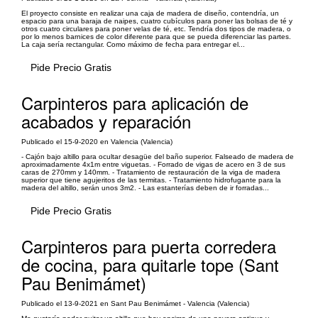
El proyecto consiste en realizar una caja de madera de diseño, contendría, un
espacio para una baraja de naipes, cuatro cubículos para poner las bolsas de té y
otros cuatro circulares para poner velas de té, etc. Tendría dos tipos de madera, o
por lo menos barnices de color diferente para que se pueda diferenciar las partes.
La caja sería rectangular. Como máximo de fecha para entregar el...
Pide Precio Gratis
Carpinteros para aplicación de
acabados y reparación
Publicado el 15-9-2020 en Valencia (Valencia)
- Cajón bajo altillo para ocultar desagüe del baño superior. Falseado de madera de
aproximadamente 4x1m entre viguetas. - Forrado de vigas de acero en 3 de sus
caras de 270mm y 140mm. - Tratamiento de restauración de la viga de madera
superior que tiene agujeritos de las termitas. - Tratamiento hidrofugante para la
madera del altillo, serán unos 3m2. - Las estanterías deben de ir forradas...
Pide Precio Gratis
Carpinteros para puerta corredera
de cocina, para quitarle tope (Sant
Pau Benimámet)
Publicado el 13-9-2021 en Sant Pau Benimámet - Valencia (Valencia)