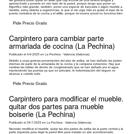
Me gustaría poder quitar un altillo que hay encima de una nevera antigua y
aprovecharlo y ponerlo en otro lado de la pared, porque tengo que poner un
frigorífico más grande, también, poner una especie de bancada o algún mueble a
medida, estoy abierta a sugerencias, lo que sí me urge más es quitar el tope de la
puerta corredera de la cocina y el altillo, porque mi nevera actual no funciona bien
Pide Precio Gratis
Carpintero para cambiar parte
armariada de cocina (La Pechina)
Publicado el 4-6-2025 en La Pechina - Valencia (Valencia)
Debido a unas goteras provenientes del piso de arriba, se han dañado las partes
internas de parte de la armariada de la cocina y la campana extractora. Hay que
cambiar las tablas de dentro de conglomerado que se han dañado por el agua
manteniendo las puertas ya que en principio, le indemnización del seguro no
alcanza a cubrirlo todo
Pide Precio Gratis
Carpintero para modificar el mueble.
quitar dos partes para mueble
boiserie (La Pechina)
Publicado el 26-7-2025 en La Pechina - Valencia (Valencia)
Necesito modificar el mueble, quitar las dos partes de arriba de la parte central y la
parte izquierda para dejar la pared libre para instalar un aire acondicionado.