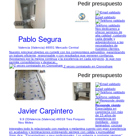
Pedir presupuesto
Email validado
1/12
Teléfono validado
Nos dedicamos a
ofrecer servicios de
Pablo Segura
alta calidad, cuidando
cada detalle y
adaptándonos a las
necesidades de
Valencia (Valencia) 46001 Mercado Central
nuestros clientes.
Nuestro principal objetivo es cumplir con los compromisos adquiridos, garantizando
un trabajo eficiente, responsable y con resultados que generen confianza.
Apostamos por la mejora continua y la excelencia en cada proyecto, lo que nos
permite consolidarnos y destacar...
2 veces contratado en Cronoshare
Pedir presupuesto
Email validado
1/21
Teléfono validado
Responde rápido
Javier Carpintero
Especialista en
carpintería con más
de 15 años de
experiencia en
9,9 (3)
Valencia (Valencia) 46018 Tres Forques
mobiliario , pisos
Nou Moles
laminados ,cocinas
integrales todo lo relacionado con madera y melamina cuento con gran experiencia
en acabados y terminaciones entregando siempre con cálida y puntualidad
Ximo dice:
"Encantadores y muy profesionales. Los volvería a contratar siempre"