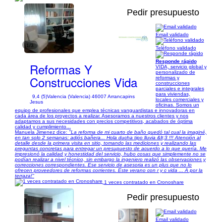
Pedir presupuesto
Email validado
1/3
Teléfono validado
Responde rápido
Reformas Y
VIDA, servicio global y
personalizado de
Construcciones Vida
reformas y
construcciones
parciales e integrales
para viviendas,
9,4 (5)
Valencia (Valencia) 46007 Arrancapins
locales comerciales y
Jesus
oficinas. Somos un
equipo de profesionales que emplea técnicas vanguardistas e innovadoras en
cada área de los proyectos a realizar. Asesoramos a nuestros clientes y nos
adaptamos a sus necesidades con precios competitivos, acabados de óptima
calidad y cumplimiento...
Manuela Jimenez dice:
"La reforma de mi cuarto de baño quedó tal cual la imaginé,
en tan solo 2 semanas: adiós bañera... Hola ducha tipo lluvia &lt;3 !!! Atención al
detalle desde la primera visita en sitio, tomando las mediciones y realizando las
preguntas concretas para entregar un presupuesto de acuerdo a lo que quería. Me
impresionó la calidad y honestidad del servicio, hubo cosas que simplemente no se
podían realizar a nivel técnico, sin embargo la ingeniero realizó las observaciones y
correcciones correspondientes. Ese servicio de asesoria es un plus que no lo
ofrecen proveedores de reformas corrientes. Este verano con r y c vida ... A por la
terraza!"
1 veces contratado en Cronoshare
Pedir presupuesto
Email validado