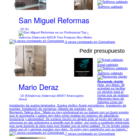
1/13
Teléfono validado
San Miguel Reformas
10 (1)
|
Valencia (Valencia) 46018 Tres Forques Nou Moles
3 veces contratado en Cronoshare
Pedir presupuesto
Email validado
1/10
Teléfono validado
Responde rápido
Mario Deraz
Hola, soy Mario. Mi
actividad es facilitar
un servicio para el
hogar que se realizan
10 (5)
Valencia (Valencia) 46007 Arrancapins
diferentes tipos de
Jesus
trabajos como ser,
Instalación de suelos laminados, Suelos vinílico Suelo porcelánico, Instalación de
puertas, Instalación de ventanas, Alisado de paredes, etc.
Benjamín Taléns dice:
"Mario es muy profesional en su trabajo con un buen equipo
que lo acompaña y saben muy bien cómo realizar los trabajos de albañilería,
fontanería y electricidad. Se esmera mucho en dejarlo todo al gusto del cliente y se
preocupa en dar soluciones a aquello que le pidan, así como a cualquier imprevisto
que surja durante la obra para que finalice con la mejor calidad. Yo he tenido varias
obras con él y siempre quedan muy bien. Yo estoy muy satisfecho con su trabajo."
7 veces contratado en Cronoshare