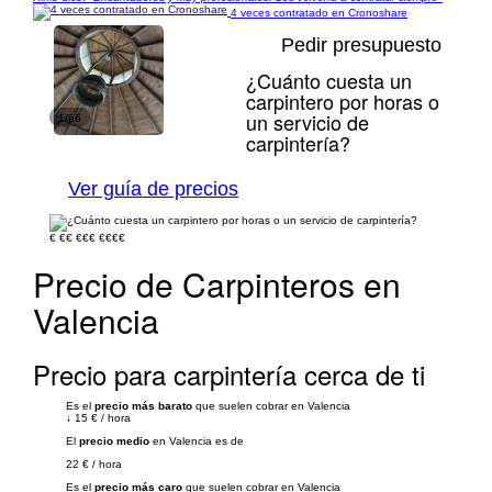
4 veces contratado en Cronoshare
Pedir presupuesto
¿Cuánto cuesta un
carpintero por horas o
un servicio de
1/66
carpintería?
Ver guía de precios
€
€€
€€€
€€€€
Precio de Carpinteros en
Valencia
Precio para carpintería cerca de ti
Es el
precio más barato
que suelen cobrar en Valencia
↓
15 €
/
hora
El
precio medio
en Valencia es de
22 €
/
hora
Es el
precio más caro
que suelen cobrar en Valencia