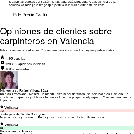
reparar las puertas del balcón, la fachada está protegida. Cualquier día de la
semana va bien pero tengo que pedir a la inquilina que esté en casa.
Pide Precio Gratis
Opiniones de clientes sobre
carpinteros en Valencia
Miles de usuarios confían en Cronoshare para encontrar los mejores profesionales
4.8/5 estrellas
+60.000 opiniones recibidas
100% verificadas
Mila opina de
Rafael Villena Sáez
:
Un gran profesional. Me hizo un presupuesto super detallado. No dejo nada en el tintero. Lo
que lamento que por problemas familiares tuve que posponer el proyecto. Y no se bien cuando
lo podre...
Verificada
JM
Jordi opina de
Danilo Rodríguez
:
Muy correcto y profesional. Envía presupuesto con antelación. Buen precio.
Verificada
NU
Nuria opina de
Artwood
: