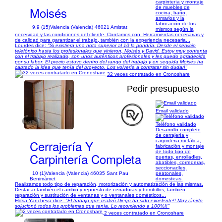
carpintería y montaje
Moisés
de muebles de
cocina, baño,
armarios y la
fabricación de los
9,9 (15)
Valencia (Valencia) 46021 Amistat
mismos según la
necesidad y las condiciones del cliente. Contamos con. Herramientas necesarias y
de calidad para garantizar el trabajo, también con la experiencia necesaria...
Lourdes dice:
"Si existiera una nota superior al 10 la pondría. Desde el servicio
telefónico hasta los profesionales que vinieron, Moisés y David. Estoy muy contenta
con el trabajo realizado, son unos auténticos profesionales y les quedo agradecida
por su labor. El precio estuvo dentro del rango del trabajo y en seguida Moisés ha
captado la idea que tenía del proyecto. Los volvería a contratar sin dudar!"
32 veces contratado en Cronoshare
Pedir presupuesto
Email validado
1/6
Teléfono validado
Desarrollo completo
de cerrajería y
Cerrajería Y
carpinteria metálica,
fabricación y montaje
de todo tipo de
Carpintería Completa
puertas, enrolladles,
abatibles, correderas,
seccionadles,
10 (1)
Valencia (Valencia) 46035 Sant Pau
peatonales,
Benimámet
domesticas.
Realizamos todo tipo de reparación, motorización y automatización de las mismas.
Destacar también el cambio y repuesto de cerraduras y bombillos, también
reparación y sustitución de ventanas y o ventanales domésticos...
Elitsa Yancheva dice:
"El trabajo que realizó Diego ha sido excelente!! Muy rápido
solucionó todos los problemas que tenía. Lo recomiendo a 100%!!"
2 veces contratado en Cronoshare