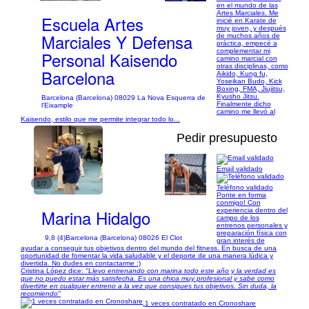
en el mundo de las
Artes Marciales. Me
Escuela Artes
inicié en Karate de
muy joven, y después
Marciales Y Defensa
de muchos años de
práctica, empecé a
complementar mi
Personal Kaisendo
camino marcial con
otras disciplinas, como
Barcelona
Aikido, Kung fu,
Yoseikan Budo, Kick
Boxing, FMA, Jiujitsu,
Kyusho Jitsu.
Barcelona (Barcelona) 08029 La Nova Esquerra de
Finalmente dicho
l'Eixample
camino me llevó al
Kaisendo, estilo que me permite integrar todo lo...
Pedir presupuesto
Email validado
1/7
Teléfono validado
Ponte en forma
conmigo! Con
Marina Hidalgo
experiencia dentro del
campo de los
entrenos personales y
preparación física con
9,8 (4)
Barcelona (Barcelona) 08026 El Clot
gran interés de
ayudar a conseguir tus objetivos dentro del mundo del fitness. En busca de una
oportunidad de fomentar la vida saludable y el deporte de una manera lúdica y
divertida. No dudes en contactarme :)
Cristina López dice:
"Llevo entrenando con marina todo este año y la verdad es
que no puedo estar más satisfecha. Es una chica muy profesional y sabe como
divertirte en cualquier entreno a la vez que consigues tus objetivos. Sin duda, la
recomiendo"
1 veces contratado en Cronoshare