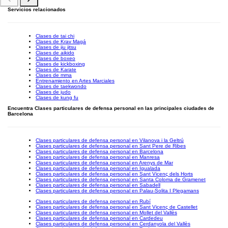
Servicios relacionados
Clases de tai chi
Clases de Krav Magá
Clases de jiu jitsu
Clases de aikido
Clases de boxeo
Clases de kickboxing
Clases de Karate
Clases de mma
Entrenamiento en Artes Marciales
Clases de taekwondo
Clases de judo
Clases de kung fu
Encuentra Clases particulares de defensa personal en las principales ciudades de
Barcelona
Clases particulares de defensa personal en Vilanova i la Geltrú
Clases particulares de defensa personal en Sant Pere de Ribes
Clases particulares de defensa personal en Barcelona
Clases particulares de defensa personal en Manresa
Clases particulares de defensa personal en Arenys de Mar
Clases particulares de defensa personal en Igualada
Clases particulares de defensa personal en Sant Vicenç dels Horts
Clases particulares de defensa personal en Santa Coloma de Gramenet
Clases particulares de defensa personal en Sabadell
Clases particulares de defensa personal en Palau-Solita I Plegamans
Clases particulares de defensa personal en Rubí
Clases particulares de defensa personal en Sant Vicenç de Castellet
Clases particulares de defensa personal en Mollet del Vallès
Clases particulares de defensa personal en Cardedeu
Clases particulares de defensa personal en Cerdanyola del Vallès