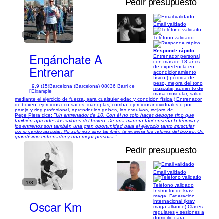
Pedir presupuesto
Email validado
1/7
Teléfono validado
Responde rápido
Engánchate A
Entrenador personal
con más de 18 años
Entrenar
de experiencia en,
acondicionamiento
físico ( pérdida de
peso, mejora del tono
9,9 (15)
Barcelona (Barcelona) 08036 Barri de
muscular, aumento de
l'Eixample
masa muscular, salud
mediante el ejercicio de fuerza, para cualquier edad y condición física ) Entrenador
de boxeo: ejercicios con sacos, manoplas, comba, ejercicios individuales o por
pareja y ring profesional, aprender los golpes, las esquivas, mejora de...
Pepe Piera dice:
"Un entrenador de 10. Con él no solo haces deporte sino que
también aprendes los valores del boxeo. De una manera fácil enseña la técnica y
los entrenos son también una gran oportunidad para el ejercicio tanto muscular
como cardiovascular. No solo eso sino también te enseña los valores del boxeo. Un
grandísimo entrenador y una mejor persona."
Pedir presupuesto
Email validado
1/3
Teléfono validado
Instructor de krav
maga. Federación
Oscar Km
internacional (krav
maga alliance) Clases
regulares y sesiones a
domicilio para