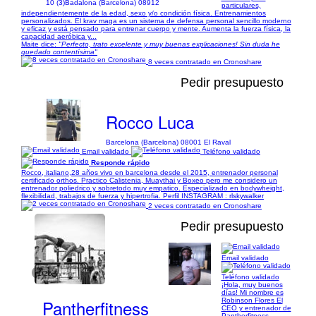
10 (3)
Badalona (Barcelona) 08912
particulares,
independientemente de la edad, sexo y/o condición física. Entrenamientos
personalizados. El krav maga es un sistema de defensa personal sencillo moderno
y eficaz y está pensado para entrenar cuerpo y mente. Aumenta la fuerza física, la
capacidad aeróbica y...
Maite dice:
"Perfecto, trato excelente y muy buenas explicaciones! Sin duda he
quedado contentísima"
8 veces contratado en Cronoshare
Pedir presupuesto
Rocco Luca
Barcelona (Barcelona) 08001 El Raval
Email validado
Teléfono validado
Responde rápido
Rocco, italiano,28 años vivo en barcelona desde el 2015, entrenador personal
certificado orthos. Practico Calistenia, Muaythai y Boxeo pero me considero un
entrenador poliedrico y sobretodo muy empatico. Especializado en bodywheight,
flexibilidad, trabajos de fuerza y hipertrofia. Perfil INSTAGRAM : rlskywalker
2 veces contratado en Cronoshare
Pedir presupuesto
Email validado
1/26
Teléfono validado
¡Hola, muy buenos
días! Mi nombre es
Pantherfitness
Robinson Flores El
CEO y entrenador de
Pantherfitness