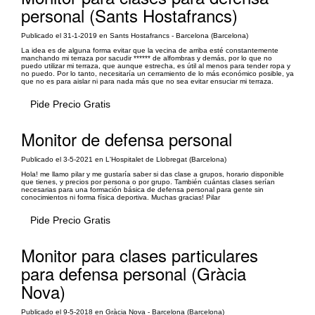
personal (Sants Hostafrancs)
Publicado el 31-1-2019 en Sants Hostafrancs - Barcelona (Barcelona)
La idea es de alguna forma evitar que la vecina de arriba esté constantemente
manchando mi terraza por sacudir ****** de alfombras y demás, por lo que no
puedo utilizar mi terraza, que aunque estrecha, es útil al menos para tender ropa y
no puedo. Por lo tanto, necesitaría un cerramiento de lo más económico posible, ya
que no es para aislar ni para nada más que no sea evitar ensuciar mi terraza.
Pide Precio Gratis
Monitor de defensa personal
Publicado el 3-5-2021 en L'Hospitalet de Llobregat (Barcelona)
Hola! me llamo pilar y me gustaría saber si das clase a grupos, horario disponible
que tienes, y precios por persona o por grupo. También cuántas clases serían
necesarias para una formación básica de defensa personal para gente sin
conocimientos ni forma física deportiva. Muchas gracias! Pilar
Pide Precio Gratis
Monitor para clases particulares
para defensa personal (Gràcia
Nova)
Publicado el 9-5-2018 en Gràcia Nova - Barcelona (Barcelona)