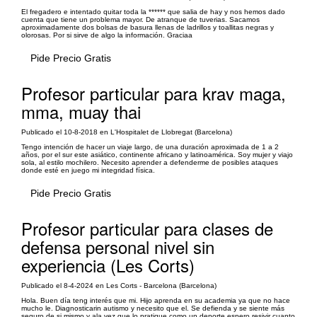
El fregadero e intentado quitar toda la ****** que salia de hay y nos hemos dado
cuenta que tiene un problema mayor. De atranque de tuverias. Sacamos
aproximadamente dos bolsas de basura llenas de ladrillos y toallitas negras y
olorosas. Por si sirve de algo la información. Graciaa
Pide Precio Gratis
Profesor particular para krav maga,
mma, muay thai
Publicado el 10-8-2018 en L'Hospitalet de Llobregat (Barcelona)
Tengo intención de hacer un viaje largo, de una duración aproximada de 1 a 2
años, por el sur este asiático, continente africano y latinoamérica. Soy mujer y viajo
sola, al estilo mochilero. Necesito aprender a defenderme de posibles ataques
donde esté en juego mi integridad física.
Pide Precio Gratis
Profesor particular para clases de
defensa personal nivel sin
experiencia (Les Corts)
Publicado el 8-4-2024 en Les Corts - Barcelona (Barcelona)
Hola. Buen día teng interés que mi. Hijo aprenda en su academia ya que no hace
mucho le. Diagnosticarin autismo y necesito que el. Se defienda y se siente más
seguro de si mismo y ala vez que lo pratique como un deporte espero resivir cuanto