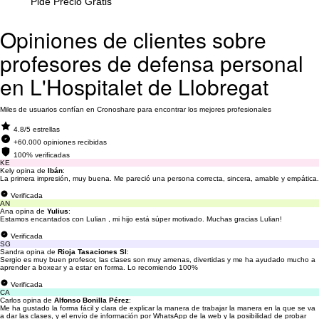
Pide Precio Gratis
Opiniones de clientes sobre
profesores de defensa personal
en L'Hospitalet de Llobregat
Miles de usuarios confían en Cronoshare para encontrar los mejores profesionales
4.8/5 estrellas
+60.000 opiniones recibidas
100% verificadas
KE
Kely opina de
Ibán
:
La primera impresión, muy buena. Me pareció una persona correcta, sincera, amable y empática.
Verificada
AN
Ana opina de
Yulius
:
Estamos encantados con Lulian , mi hijo está súper motivado. Muchas gracias Lulian!
Verificada
SG
Sandra opina de
Rioja Tasaciones Sl
:
Sergio es muy buen profesor, las clases son muy amenas, divertidas y me ha ayudado mucho a
aprender a boxear y a estar en forma. Lo recomiendo 100%
Verificada
CA
Carlos opina de
Alfonso Bonilla Pérez
:
Me ha gustado la forma fácil y clara de explicar la manera de trabajar la manera en la que se va
a dar las clases, y el envío de información por WhatsApp de la web y la posibilidad de probar