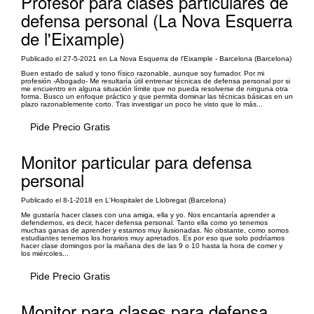
Profesor para clases particulares de
defensa personal (La Nova Esquerra
de l'Eixample)
Publicado el 27-5-2021 en La Nova Esquerra de l'Eixample - Barcelona (Barcelona)
Buen estado de salud y tono físico razonable, aunque soy fumador. Por mi
profesión -Abogado- Me resultaría útil entrenar técnicas de defensa personal por si
me encuentro en alguna situación límite que no pueda resolverse de ninguna otra
forma. Busco un enfoque práctico y que permita dominar las técnicas básicas en un
plazo razonablemente corto. Tras investigar un poco he visto que lo más...
Pide Precio Gratis
Monitor particular para defensa
personal
Publicado el 8-1-2018 en L'Hospitalet de Llobregat (Barcelona)
Me gustaría hacer clases con una amiga, ella y yo. Nos encantaría aprender a
defendernos, es decir, hacer defensa personal. Tanto ella como yo tenemos
muchas ganas de aprender y estamos muy ilusionadas. No obstante, como somos
estudiantes tenemos los horarios muy apretados. Es por eso que solo podríamos
hacer clase domingos por la mañana des de las 9 o 10 hasta la hora de comer y
los miércoles...
Pide Precio Gratis
Monitor para clases para defensa