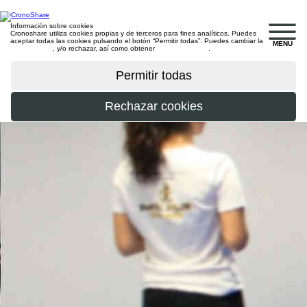
Información sobre cookies
Cronoshare utiliza cookies propias y de terceros para fines analíticos. Puedes
aceptar todas las cookies pulsando el botón “Permitir todas”. Puedes cambiar la
MENU
configuración
, y/o rechazar, así como obtener
más información
.