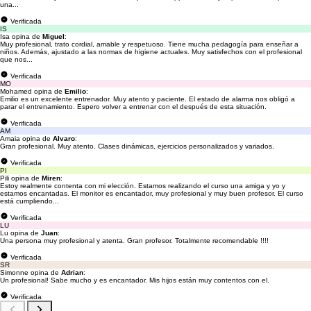
una...
Verificada
IS
Isa opina de
Miguel
:
Muy profesional, trato cordial, amable y respetuoso. Tiene mucha pedagogía para enseñar a
niños. Además, ajustado a las normas de higiene actuales. Muy satisfechos con el profesional
que nos...
Verificada
MO
Mohamed opina de
Emilio
:
Emilio es un excelente entrenador. Muy atento y paciente. El estado de alarma nos obligó a
parar el entrenamiento. Espero volver a entrenar con el después de esta situación.
Verificada
AM
Amaia opina de
Alvaro
:
Gran profesional. Muy atento. Clases dinámicas, ejercicios personalizados y variados.
Verificada
PI
Pili opina de
Miren
:
Estoy realmente contenta con mi elección. Estamos realizando el curso una amiga y yo y
estamos encantadas. El monitor es encantador, muy profesional y muy buen profesor. El curso
está cumpliendo...
Verificada
LU
Lu opina de
Juan
:
Una persona muy profesional y atenta. Gran profesor. Totalmente recomendable !!!!
Verificada
SR
Simonne opina de
Adrian
:
Un profesional! Sabe mucho y es encantador. Mis hijos están muy contentos con el.
Verificada