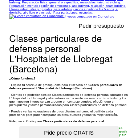
bullying. Preparación física: general o específica, mesociclos, taïso, stretching.
Preparación mental: gestión de emociones, anti bullying, relajación, team building.
Clases individuales y grupales, para adultos y niños a partir de los 5 años, a
domicilio, aire libre o gimnasio. Para particulares, escuelas,...
4 veces contratado en Cronoshare
Pedir presupuesto
Clases particulares de
defensa personal
L'Hospitalet de Llobregat
(Barcelona)
¿Cómo funciona?
- Explica tu solicitud de presupuesto para el servicio de
Clases particulares de
defensa personal L'Hospitalet de Llobregat (Barcelona)
.
- Cientos de profesionales de Clases particulares de defensa personal ubicados en
L'Hospitalet de Llobregat y alrededores van a recibir un aviso con tu solicitud y los
que muestren interés se van a poner en contacto contigo, ofreciéndote un
presupuesto y tarifas personalizadas para Clases particulares de defensa personal.
- Puedes ver las valoraciones de otros clientes así como el perfil de cada
profesional para poder comparar los presupuestos y tomar la mejor decisión.
Pide precio Gratis para
Clases particulares de defensa personal
.
es
gratis
y sin