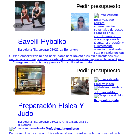
Pedir presupuesto
Email validado
Ofrezco
1/5
entrenamientos
personales de boxeo
basados en la
escuela soviética —
Savelii Rybalko
con enfoque en la
técnica, la precisión y
el movimiento
correcto. Ideal tanto
Barcelona (Barcelona) 08022 La Bonanova
para principiantes que
quieren empezar con buena base, como para boxeadores experimentados que
sienten que su progreso se ha detenido o que necesitan mejorar su técnica. Ayudo
a: Corregir errores de base y postura Desarrollar el juego de...
Pedir presupuesto
Email validado
1/7
Teléfono validado
Responde rápido
Preparación Física Y
Judo
Barcelona (Barcelona) 08011 L'Antiga Esquerra de
l'Eixample
Profesional acreditado
Propongo clases entorno a 3 temáticas: Judo: deportivo, defensa personal, anti