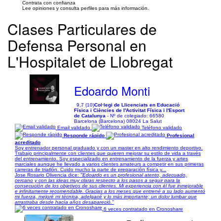
Contrata con confianza
Lee opiniones y consulta perfiles para más información.
Clases Particulares de
Defensa Personal en
L'Hospitalet de Llobregat
Edoardo Monti
9,7 (10)
Col·legi de Llicenciats en Educació
Física i Ciències de l'Activitat Física i l'Esport
de Catalunya
- Nº de colegiado: 66580
Barcelona (Barcelona) 08024 La Salut
Email validado
Teléfono validado
Responde rápido
Profesional
acreditado
Soy entrenador personal graduado y con un master en alto rendimiento deportivo.
Trabajo principalmente con clientes que quieren mejorar su estilo de vida a través
del entrenamiento. Soy especializado en entrenamiento de la fuerza y artes
marciales aunque he llevado a varios clientes amateurs a competir en sus primeras
carreras de triatlón. Cuido mucho la parte de preparación física y...
Jose Rosario Olivencia dice:
"Edoardo es un profesional atento, adecuado,
cercano y con las ideas muy claras respecto a los pasos a seguir para la
consecución de los objetivos de sus clientes. Mi experiencia con él fue inmejorable
e infinitamente recomendable. Gracias a los meses que entrené a su lado aumentó
mi fuerza, mejoré mi técnica, adelgacé y lo más importante; un dolor lumbar que
arrastraba desde hacía años desapareció."
6 veces contratado en Cronoshare