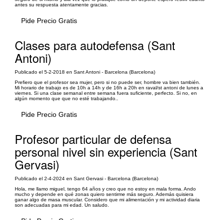
antes su respuesta atentamente gracias.
Pide Precio Gratis
Clases para autodefensa (Sant
Antoni)
Publicado el 5-2-2018 en Sant Antoni - Barcelona (Barcelona)
Prefiero que el profesor sea mujer, pero si no puede ser, hombre va bien también.
Mi horario de trabajo es de 10h a 14h y de 16h a 20h en raval/st antoni de lunes a
viernes. Si una clase semanal entre semana fuera suficiente, perfecto. Si no, en
algún momento que que no esté trabajando..
Pide Precio Gratis
Profesor particular de defensa
personal nivel sin experiencia (Sant
Gervasi)
Publicado el 2-4-2024 en Sant Gervasi - Barcelona (Barcelona)
Hola, me llamo miguel, tengo 64 años y creo que no estoy en mala forma. Ando
mucho y depende en qué zonas quiero sentirme más seguro. Además quisiera
ganar algo de masa muscular. Considero que mi alimentación y mi actividad diaria
son adecuadas para mi edad. Un saludo.