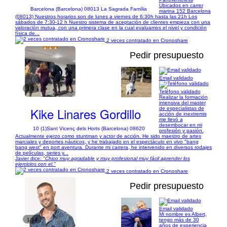
Ubicados en carrer
Barcelona (Barcelona) 08013 La Sagrada Família
marina 152 Barcelona
(08013) Nuestros horarios son de lunes a viernes de 6:30h hasta las 21h Los
sábados de 7:30-12 h Nuestro sistema de aceptación de clientes empieza con una
valoración mutua, con una primera clase en la cual evaluamos el nivel y condición
física de...
2 veces contratado en Cronoshare
Pedir presupuesto
Email validado
1/9
Teléfono validado
Realizar la formación
intensiva del master
Kike Linares Gordillo
de especialistas de
acción de inextremis
me llevó a
desembocar en mi
10 (1)
Sant Vicenç dels Horts (Barcelona) 08620
profesión y pasión.
Actualmente ejerzo como stuntman y actor de acción. He sido maestro de artes
marciales y deportes náuticos, y he trabajado en el espectáculo en vivo "bang
bang west" en port aventura. Durante mi carrera, he intervenido en diversos rodajes
de películas, series y...
Javier dice:
"Chico muy agradable y muy profesional muy fácil aprender los
ejercicios con el."
2 veces contratado en Cronoshare
Pedir presupuesto
Email validado
Mi nombre es Albert,
1/14
tengo más de 30
años de experiencia