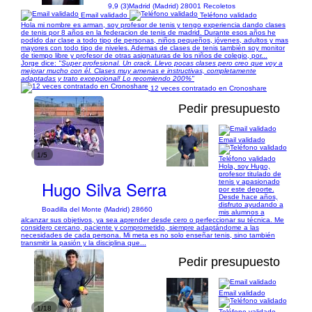
9,9 (3)
Madrid (Madrid) 28001 Recoletos
Email validado
Teléfono validado
Hola mi nombre es arman, soy profesor de tenis y tengo experiencia dando clases
de tenis por 8 años en la federacion de tenis de madrid. Durante esos años he
podido dar clase a todo tipo de personas, niños pequeños, jóvenes, adultos y mas
mayores con todo tipo de niveles. Ademas de clases de tenis también soy monitor
de tiempo libre y profesor de otras asignaturas de los niños de colegio, por...
Jorge dice:
"Super profesional. Un crack. Llevo pocas clases pero creo que voy a
mejorar mucho con él. Clases muy amenas e instructivas, completamente
adaptadas y trato excepcional! Lo recomiendo 200%"
12 veces contratado en Cronoshare
Pedir presupuesto
Email validado
1/5
Teléfono validado
Hola, soy Hugo,
profesor titulado de
Hugo Silva Serra
tenis y apasionado
por este deporte.
Desde hace años,
disfruto ayudando a
Boadilla del Monte (Madrid) 28660
mis alumnos a
alcanzar sus objetivos, ya sea aprender desde cero o perfeccionar su técnica. Me
considero cercano, paciente y comprometido, siempre adaptándome a las
necesidades de cada persona. Mi meta es no solo enseñar tenis, sino también
transmitir la pasión y la disciplina que...
Pedir presupuesto
Email validado
1/18
Teléfono validado