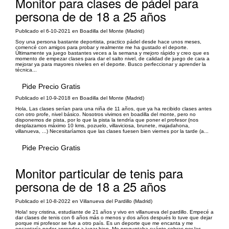
Monitor para clases de pádel para
persona de de 18 a 25 años
Publicado el 6-10-2021 en Boadilla del Monte (Madrid)
Soy una persona bastante deportista, practico pádel desde hace unos meses,
comencé con amigos para probar y realmente me ha gustado el deporte.
Últimamente ya juego bastantes veces a la semana y mejoro rápido y creo que es
momento de empezar clases para dar el salto nivel, de calidad de juego de cara a
mejorar ya para mayores niveles en el deporte. Busco perfeccionar y aprender la
técnica...
Pide Precio Gratis
Publicado el 10-9-2018 en Boadilla del Monte (Madrid)
Hola, Las clases serían para una niña de 11 años, que ya ha recibido clases antes
con otro profe, nivel básico. Nosotros vivimos en boadilla del monte, pero no
disponemos de pista, por lo que la pista la tendría que poner el profesor (nos
desplazamos máximo 10 kms, pozuelo, villaviciosa, brunete, majadahona,
villanueva, ...) Necesitaríamos que las clases fuesen bien viernes por la tarde (a...
Pide Precio Gratis
Monitor particular de tenis para
persona de de 18 a 25 años
Publicado el 10-8-2022 en Villanueva del Pardillo (Madrid)
Hola! soy cristina, estudiante de 21 años y vivo en villanueva del pardillo. Empecé a
dar clases de tenis con 6 años más o menos y dos años después lo tuve que dejar
porque mi profesor se fue a otro país. Es un deporte que me encanta y me
encantaría poder aprender a jugar bien. Me preguntaba cuánto cobras por las