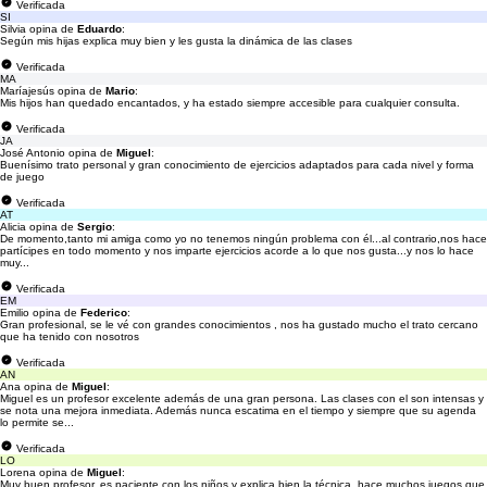
Verificada
SI
Silvia opina de
Eduardo
:
Según mis hijas explica muy bien y les gusta la dinámica de las clases
Verificada
MA
Maríajesús opina de
Mario
:
Mis hijos han quedado encantados, y ha estado siempre accesible para cualquier consulta.
Verificada
JA
José Antonio opina de
Miguel
:
Buenísimo trato personal y gran conocimiento de ejercicios adaptados para cada nivel y forma
de juego
Verificada
AT
Alicia opina de
Sergio
:
De momento,tanto mi amiga como yo no tenemos ningún problema con él...al contrario,nos hace
partícipes en todo momento y nos imparte ejercicios acorde a lo que nos gusta...y nos lo hace
muy...
Verificada
EM
Emilio opina de
Federico
:
Gran profesional, se le vé con grandes conocimientos , nos ha gustado mucho el trato cercano
que ha tenido con nosotros
Verificada
AN
Ana opina de
Miguel
:
Miguel es un profesor excelente además de una gran persona. Las clases con el son intensas y
se nota una mejora inmediata. Además nunca escatima en el tiempo y siempre que su agenda
lo permite se...
Verificada
LO
Lorena opina de
Miguel
:
Muy buen profesor, es paciente con los niños y explica bien la técnica, hace muchos juegos que