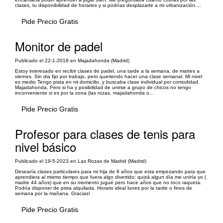
clases, tu disponibilidad de horarios y si podrías desplazarte a mi urbanización....
Pide Precio Gratis
Monitor de padel
Publicado el 22-1-2018 en Majadahonda (Madrid)
Estoy interesado en recibir clases de padel, una tarde a la semana, de martes a
viernes. Sin dia fijo por trabajo, pero queriendo hacer una clase semanal. Mi nivel
es medio Tengo pista en mi domicilio, y buscaba clase individual por comodidad.
Majadahonda. Pero si ha y posibilidad de unirse a grupo de chicos no tengo
inconveniente si es por la zona (las rozas, majadahonda o...
Pide Precio Gratis
Profesor para clases de tenis para
nivel básico
Publicado el 19-5-2023 en Las Rozas de Madrid (Madrid)
Desearía clases particulares para mi hija de 8 años que esta empezando para que
aprendiera al mismo tiempo que fuera algo divertido; quizá algun día me uniría yo (
madre 44 años) que en su momento jugué pero hace años que no toco raqueta.
Podría disponer de pista alquilada. Horario ideal lunes por la tarde o fines de
semana por la mañana. Gracias!
Pide Precio Gratis