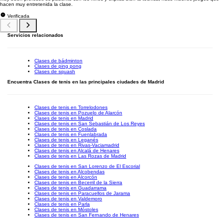
hacen muy entretenida la clase.
Verificada
Servicios relacionados
Clases de bádminton
Clases de ping pong
Clases de squash
Encuentra Clases de tenis en las principales ciudades de Madrid
Clases de tenis en Torrelodones
Clases de tenis en Pozuelo de Alarcón
Clases de tenis en Madrid
Clases de tenis en San Sebastián de Los Reyes
Clases de tenis en Coslada
Clases de tenis en Fuenlabrada
Clases de tenis en Leganés
Clases de tenis en Rivas-Vaciamadrid
Clases de tenis en Alcalá de Henares
Clases de tenis en Las Rozas de Madrid
Clases de tenis en San Lorenzo de El Escorial
Clases de tenis en Alcobendas
Clases de tenis en Alcorcón
Clases de tenis en Becerril de la Sierra
Clases de tenis en Guadarrama
Clases de tenis en Paracuellos de Jarama
Clases de tenis en Valdemoro
Clases de tenis en Parla
Clases de tenis en Móstoles
Clases de tenis en San Fernando de Henares