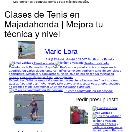
Lee opiniones y consulta perfiles para más información.
Clases de Tenis en
Majadahonda | Mejora tu
técnica y nivel
Mario Lora
9,9 (13)
Madrid (Madrid) 28007 Pacífico La Estrella
Email validado
Teléfono validado
Titulado por la Federación Española. Profesor de padel y tenis con experiencia
adquirida en varios clubes tanto con niños como con adultos y también con clases
particulares. Metódico y comunicador. Nadie sale de mis clases sin mejorar su
técnica y su nivel de juego. Aseguro progresos.
Rafael dice:
"Mário is one of the best tennis teachers I've ever had. In just a few
classes I learned a lot! What would take a long time to learn from another teacher,
he teaches in the best way in which we mix training and fun."
32 veces contratado en Cronoshare
Pedir presupuesto
Email validado
1/5
Teléfono validado
Profesor de tenis y
padel con experiencia
titulado por el Registro