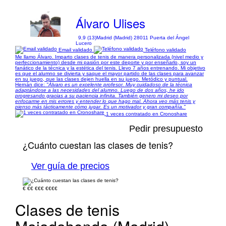
Álvaro Ulises
9,9 (13)
Madrid (Madrid) 28011 Puerta del Ángel
Lucero
Email validado
Teléfono validado
Me llamo Álvaro. Imparto clases de tenis de manera personalizada (nivel medio y
perfeccionamiento) desde mi pasión por este deporte y por enseñarlo, soy un
fanático de la técnica y la estética del tenis. Llevo 7 años entrenando. Mi objetivo
es que el alumno se divierta y saque el mayor partido de las clases para avanzar
en su juego, que las clases dejen huella en su juego. Metódico y puntual.
Hernán dice:
"Álvaro es un excelente profesor. Muy cuidadoso de la técnica
adaptándose a las necesidades del alumno. Luego de dos años, he ido
progresando gracias a su paciencia infinita. También genero mi deseo por
enfocarme en mis errores y entender lo que hago mal. Ahora veo más tenis y
pienso más tácticamente cómo jugar. Es un motivador y gran compañía."
1 veces contratado en Cronoshare
Pedir presupuesto
¿Cuánto cuestan las clases de tenis?
Ver guía de precios
€
€€
€€€
€€€€
Clases de tenis