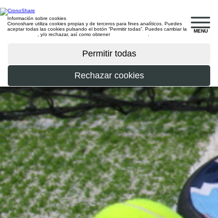
Información sobre cookies
Cronoshare utiliza cookies propias y de terceros para fines analíticos. Puedes
aceptar todas las cookies pulsando el botón “Permitir todas”. Puedes cambiar la
MENU
configuración
, y/o rechazar, así como obtener
más información
.