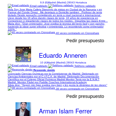
9,9 (6)
Madrid (Madrid) 28043 Hortaleza
Email validado
Teléfono validado
Hola Soy Jose Maria Calleja Dispongo de pistas en Ciudad de la Raqueta y en
Parque del Conde Orgaz . Me desplazo a Domicilio tambien . Profesor de tenis
titulado Desde pequeño compitiendo en tenis a nivel nacional e internacional ,
Llevo desde los 16 años dando clases de tenis, 10 años de esperiencia en
Competicion e impartiendo clases de todos los niveles.. Impartiria las clases Entre...
Maria dice:
"Gran entrenador. Jose explica la tecnica del tenis facil y con gancho,
haciendo la clase super efectiva y entretenida. Lo recomiendo como entrenador
100%."
40 veces contratado en Cronoshare
Pedir presupuesto
Eduardo Anneren
10 (4)
Madrid (Madrid) 28043 Hortaleza
Email validado
Teléfono validado
Responde rápido
Licenciado Ciencias Quìmicas por la Complutense de Madrid. Diplomado en
Ciencias Ambientales por el C.I.F.C.A. de Madrid. Diplomado Documentaciòn
Cientìfica por el Colegio Oficial Químicos Madrid Monitor Tenis por la E.N.M.T
Madrid. Monitor Pàdel por Paddle Coaches International Academy
Silvia dice:
"Según mis hijas explica muy bien y les gusta la dinámica de las clases"
38 veces contratado en Cronoshare
Pedir presupuesto
Arman Islam Ferrer