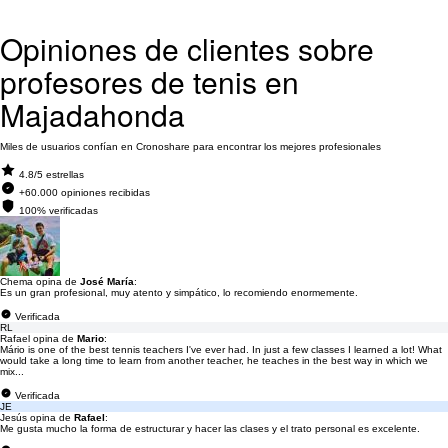
Opiniones de clientes sobre
profesores de tenis en
Majadahonda
Miles de usuarios confían en Cronoshare para encontrar los mejores profesionales
4.8/5 estrellas
+60.000 opiniones recibidas
100% verificadas
Chema opina de
José María
:
Es un gran profesional, muy atento y simpático, lo recomiendo enormemente.
Verificada
RL
Rafael opina de
Mario
:
Mário is one of the best tennis teachers I've ever had. In just a few classes I learned a lot! What
would take a long time to learn from another teacher, he teaches in the best way in which we
mix...
Verificada
JE
Jesús opina de
Rafael
:
Me gusta mucho la forma de estructurar y hacer las clases y el trato personal es excelente.