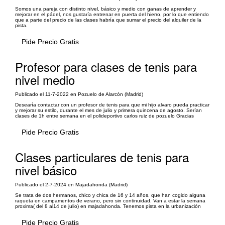
Somos una pareja con distinto nivel, básico y medio con ganas de aprender y
mejorar en el pádel, nos gustaría entrenar en puerta del hierro, por lo que entiendo
que a parte del precio de las clases habría que sumar el precio del alquiler de la
pista.
Pide Precio Gratis
Profesor para clases de tenis para
nivel medio
Publicado el 11-7-2022 en Pozuelo de Alarcón (Madrid)
Desearía contactar con un profesor de tenis para que mi hijo alvaro pueda practicar
y mejorar su estilo, durante el mes de julio y primera quincena de agosto. Serían
clases de 1h entre semana en el polideportivo carlos ruiz de pozuelo Gracias
Pide Precio Gratis
Clases particulares de tenis para
nivel básico
Publicado el 2-7-2024 en Majadahonda (Madrid)
Se trata de dos hermanos, chico y chica de 16 y 14 años, que han cogido alguna
raqueta en campamentos de verano, pero sin continuidad. Van a estar la semana
proxima( del 8 al14 de julio) en majadahonda. Tenemos pista en la urbanización
Pide Precio Gratis