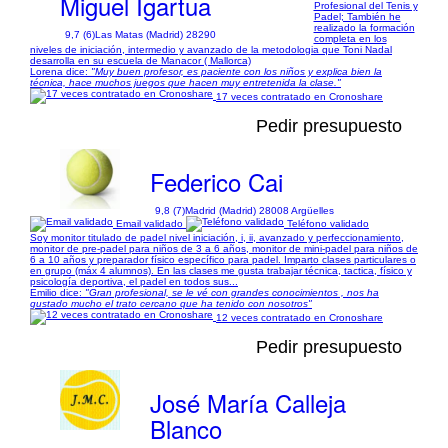
Miguel Igartua
Profesional del Tenis y
Padel; También he
realizado la formación
9,7 (6)
Las Matas (Madrid) 28290
completa en los
niveles de iniciación, intermedio y avanzado de la metodologia que Toni Nadal
desarrolla en su escuela de Manacor ( Mallorca)
Lorena dice:
"Muy buen profesor, es paciente con los niños y explica bien la
técnica, hace muchos juegos que hacen muy entretenida la clase."
17 veces contratado en Cronoshare
Pedir presupuesto
Federico Cai
9,8 (7)
Madrid (Madrid) 28008 Argüelles
Email validado
Teléfono validado
Soy monitor titulado de padel nivel iniciación, i, ii, avanzado y perfeccionamiento,
monitor de pre-padel para niños de 3 a 6 años, monitor de mini-padel para niños de
6 a 10 años y preparador físico específico para padel. Imparto clases particulares o
en grupo (máx 4 alumnos). En las clases me gusta trabajar técnica, tactica, físico y
psicología deportiva, el padel en todos sus...
Emilio dice:
"Gran profesional, se le vé con grandes conocimientos , nos ha
gustado mucho el trato cercano que ha tenido con nosotros"
12 veces contratado en Cronoshare
Pedir presupuesto
José María Calleja
Blanco