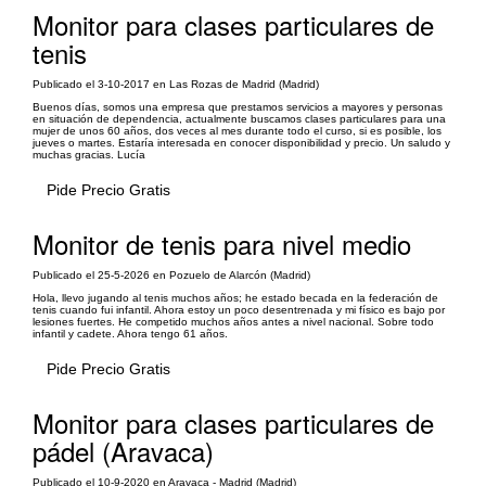
Monitor para clases particulares de
tenis
Publicado el 3-10-2017 en Las Rozas de Madrid (Madrid)
Buenos días, somos una empresa que prestamos servicios a mayores y personas
en situación de dependencia, actualmente buscamos clases particulares para una
mujer de unos 60 años, dos veces al mes durante todo el curso, si es posible, los
jueves o martes. Estaría interesada en conocer disponibilidad y precio. Un saludo y
muchas gracias. Lucía
Pide Precio Gratis
Monitor de tenis para nivel medio
Publicado el 25-5-2026 en Pozuelo de Alarcón (Madrid)
Hola, llevo jugando al tenis muchos años; he estado becada en la federación de
tenis cuando fui infantil. Ahora estoy un poco desentrenada y mi físico es bajo por
lesiones fuertes. He competido muchos años antes a nivel nacional. Sobre todo
infantil y cadete. Ahora tengo 61 años.
Pide Precio Gratis
Monitor para clases particulares de
pádel (Aravaca)
Publicado el 10-9-2020 en Aravaca - Madrid (Madrid)