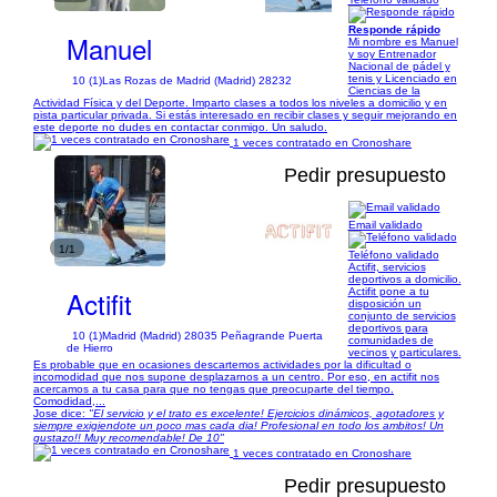
Responde rápido
Manuel
Mi nombre es Manuel
y soy Entrenador
Nacional de pádel y
tenis y Licenciado en
10 (1)
Las Rozas de Madrid (Madrid) 28232
Ciencias de la
Actividad Física y del Deporte. Imparto clases a todos los niveles a domicilio y en
pista particular privada. Si estás interesado en recibir clases y seguir mejorando en
este deporte no dudes en contactar conmigo. Un saludo.
1 veces contratado en Cronoshare
Pedir presupuesto
Email validado
1/1
Teléfono validado
Actifit, servicios
deportivos a domicilio.
Actifit
Actifit pone a tu
disposición un
conjunto de servicios
deportivos para
10 (1)
Madrid (Madrid) 28035 Peñagrande Puerta
comunidades de
de Hierro
vecinos y particulares.
Es probable que en ocasiones descartemos actividades por la dificultad o
incomodidad que nos supone desplazarnos a un centro. Por eso, en actifit nos
acercamos a tu casa para que no tengas que preocuparte del tiempo.
Comodidad,...
Jose dice:
"El servicio y el trato es excelente! Ejercicios dinámicos, agotadores y
siempre exigiendote un poco mas cada dia! Profesional en todo los ambitos! Un
gustazo!! Muy recomendable! De 10"
1 veces contratado en Cronoshare
Pedir presupuesto